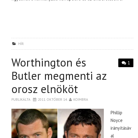
HÍR
Worthington és
1
Butler megmenti az
orosz elnököt
PUBLIKÁLTA
2011. OKTÓBER 14.
KOIMBRA
Phillip
Noyce
irányításáv
al