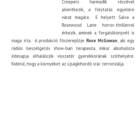
Creepers harmadik részével
jelentkezik, a folytatás egyelőre
várat magára. E helyett Salva a
Rosewood Lane horror-thrillerrel
érkezik, aminek a forgatókönyvét is
maga írta. A produkció főszereplője
Rose McGowan
, aki egy
rádiós beszélgetős show-ban terapeuta, mikor alkoholista
édesapja elhalálozik visszatér gyerekkorának színhelyére.
Kiderül, hogy a környéket az újságkihordó srác terrorizálja.