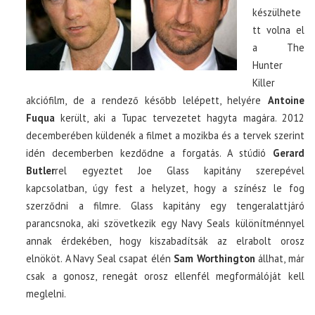
készülhete
tt volna el
a The
Hunter
Killer
akciófilm, de a rendező később lelépett, helyére
Antoine
Fuqua
került, aki a Tupac tervezetet hagyta magára. 2012
decemberében küldenék a filmet a mozikba és a tervek szerint
idén decemberben kezdődne a forgatás. A stúdió
Gerard
Butler
rel egyeztet Joe Glass kapitány szerepével
kapcsolatban, úgy fest a helyzet, hogy a színész le fog
szerződni a filmre. Glass kapitány egy tengeralattjáró
parancsnoka, aki szövetkezik egy Navy Seals különítménnyel
annak érdekében, hogy kiszabadítsák az elrabolt orosz
elnököt. A Navy Seal csapat élén
Sam Worthington
állhat, már
csak a gonosz, renegát orosz ellenfél megformálóját kell
meglelni.