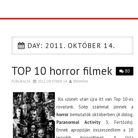
TOP10
KULISSZA
DAY:
2011. OKTÓBER 14.
CIKK
TOP 10 horror filmek
PÓLÓ RENDELÉS
80
PUBLIKÁLTA
2011. OKTÓBER 14.
BENIMAN
Kis szünet után újra itt van Top 10-es
rovatunk. Szép számmal jönnek a
horror
bemutatók októberben (A dolog,
Paranormal Activity
3, Fertőzés).
Ennek apropóján összeszedtem a 10
legjobb horrorfilmet. A lista