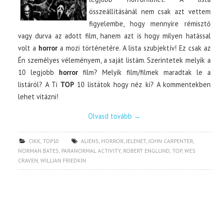
összeállításánál nem csak azt vettem
figyelembe, hogy mennyire rémisztő
vagy durva az adott film, hanem azt is hogy milyen hatással
volt a
horror
a mozi történetére. A lista szubjektív! Ez csak az
Én személyes véleményem, a saját listám. Szerintetek melyik a
10 legjobb
horror
film? Melyik film/filmek maradtak le a
listáról? A Ti
TOP
10 listátok hogy néz ki? A kommentekben
lehet vitázni!
Olvasd tovább
→
CIKK
,
TOP10
ALIENS
,
HORROR
,
JELENET
,
JOHN CARPENTER
,
NORMAN BATES
,
PARANORMAL ACTIVITY
,
ROBERT ENGLUND
,
TOP
,
WES
CRAVEN
,
WILLIAN FRIEDKIN