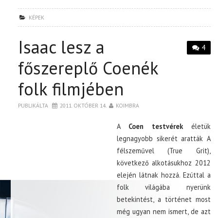
KÉPEK
Isaac lesz a
4
főszereplő Coenék
folk filmjében
PUBLIKÁLTA
2011. OKTÓBER 14.
KOIMBRA
A
Coen testvérek
életük
legnagyobb sikerét aratták A
félszeművel (True Grit),
következő alkotásukhoz 2012
elején látnak hozzá. Ezúttal a
folk világába nyerünk
betekintést, a történet most
még ugyan nem ismert, de azt