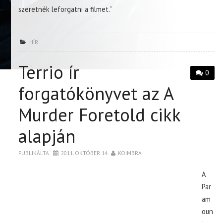
szeretnék leforgatni a filmet.”
HÍR
Terrio ír
0
forgatókönyvet az A
Murder Foretold cikk
alapján
PUBLIKÁLTA
2011. OKTÓBER 14.
KOIMBRA
A
Par
am
oun