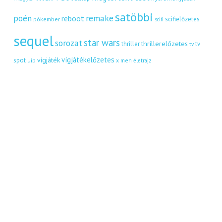
satöbbi
remake
poén
reboot
scifielőzetes
pókember
scifi
sequel
star wars
sorozat
thrillerelőzetes
thriller
tv
tv
vígjátékelőzetes
vígjáték
spot
uip
x men
életrajz