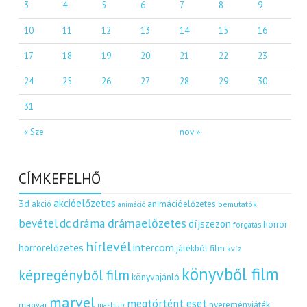
3
4
5
6
7
8
9
10
11
12
13
14
15
16
17
18
19
20
21
22
23
24
25
26
27
28
29
30
31
« Sze
nov »
CÍMKEFELHŐ
akcióelőzetes
3d
akció
animációelőzetes
bemutatók
animáció
dráma
drámaelőzetes
bevétel
dc
díjszezon
horror
forgatás
hírlevél
intercom
horrorelőzetes
játékból film
kvíz
könyvből film
képregényből film
könyvajánló
marvel
megtörtént eset
nyereményjáték
magyar
mashup