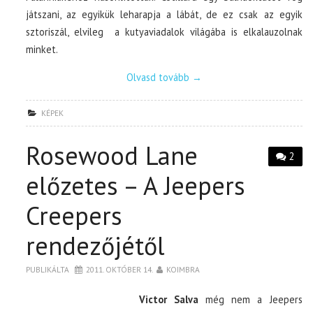
játszani, az egyikük leharapja a lábát, de ez csak az egyik
sztoriszál, elvileg a kutyaviadalok világába is elkalauzolnak
minket.
Olvasd tovább
→
KÉPEK
Rosewood Lane
2
előzetes – A Jeepers
Creepers
rendezőjétől
PUBLIKÁLTA
2011. OKTÓBER 14.
KOIMBRA
Victor Salva
még nem a Jeepers