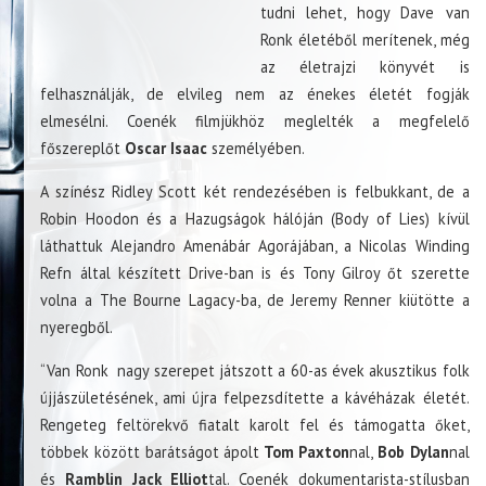
tudni lehet, hogy Dave van
Ronk életéből merítenek, még
az életrajzi könyvét is
felhasználják, de elvileg nem az énekes életét fogják
elmesélni. Coenék filmjükhöz meglelték a megfelelő
főszereplőt
Oscar Isaac
személyében.
A színész Ridley Scott két rendezésében is felbukkant, de a
Robin Hoodon és a Hazugságok hálóján (Body of Lies) kívül
láthattuk Alejandro Amenábár Agorájában, a Nicolas Winding
Refn által készített Drive-ban is és Tony Gilroy őt szerette
volna a The Bourne Lagacy-ba, de Jeremy Renner kiütötte a
nyeregből.
“Van Ronk nagy szerepet játszott a 60-as évek akusztikus folk
újjászületésének, ami újra felpezsdítette a kávéházak életét.
Rengeteg feltörekvő fiatalt karolt fel és támogatta őket,
többek között barátságot ápolt
Tom Paxton
nal,
Bob Dylan
nal
és
Ramblin Jack Elliot
tal. Coenék dokumentarista-stílusban