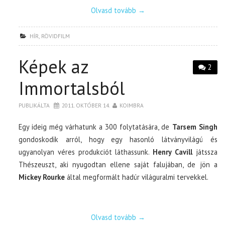
Olvasd tovább
→
HÍR
,
RÖVIDFILM
Képek az
2
Immortalsból
PUBLIKÁLTA
2011. OKTÓBER 14.
KOIMBRA
Egy ideig még várhatunk a 300 folytatására, de
Tarsem Singh
gondoskodik arról, hogy egy hasonló látványvilágú és
ugyanolyan véres produkciót láthassunk.
Henry Cavill
játssza
Thészeuszt, aki nyugodtan ellene saját falujában, de jön a
Mickey Rourke
által megformált hadúr világuralmi tervekkel.
Olvasd tovább
→