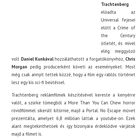
Trachtenberg
előadta az
Universal fejesei
előtt a Crime of
the Century
ötletét, és mivel
elég meggyőző
volt
Daniel Kunkával
hozzáláthatott a forgatókönyvhöz,
Chris
Morgan
pedig producerként követi az eseményeket. Most
még csak annyit tettek közzé, hogy a film egy rablós történet
lesz egy kis sci-fi beütéssel.
Trachtenberg reklámfilmek készítésével kereste a kenyérre
valót, a szürke tömegből a More Than You Can Chew horror
rövidfilmmel sikerült kitörnie, majd a Portal: No Escape művet
prezentálta, amelyet 6,8 millióan láttak a youtube-on. Ezek
alant megtekinthetőek és így bizonyára érdeklődve várjátok
majd a filmet is.