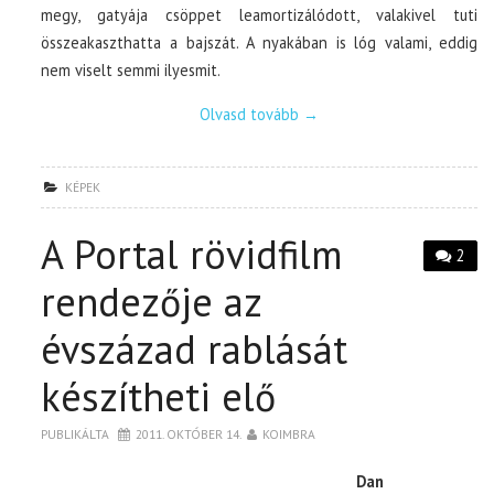
megy, gatyája csöppet leamortizálódott, valakivel tuti
összeakaszthatta a bajszát. A nyakában is lóg valami, eddig
nem viselt semmi ilyesmit.
Olvasd tovább
→
KÉPEK
A Portal rövidfilm
2
rendezője az
évszázad rablását
készítheti elő
PUBLIKÁLTA
2011. OKTÓBER 14.
KOIMBRA
Dan