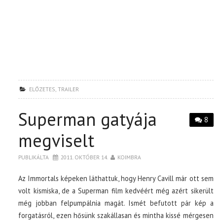
ELŐZETES
,
TRAILER
Superman gatyája
8
megviselt
PUBLIKÁLTA
2011. OKTÓBER 14.
KOIMBRA
Az Immortals képeken láthattuk, hogy Henry Cavill már ott sem
volt kismiska, de a Superman film kedvéért még azért sikerült
még jobban felpumpálnia magát. Ismét befutott pár kép a
forgatásról, ezen hősünk szakállasan és mintha kissé mérgesen