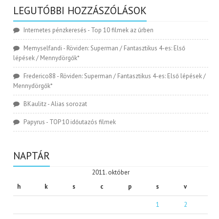
LEGUTÓBBI HOZZÁSZÓLÁSOK
Internetes pénzkeresés
-
Top 10 filmek az űrben
Memyselfandi
-
Röviden: Superman / Fantasztikus 4-es: Első
lépések / Mennydörgők*
Frederico88
-
Röviden: Superman / Fantasztikus 4-es: Első lépések /
Mennydörgők*
BKaulitz
-
Alias sorozat
Papyrus
-
TOP 10 időutazós filmek
NAPTÁR
2011. október
h
k
s
c
p
s
v
1
2