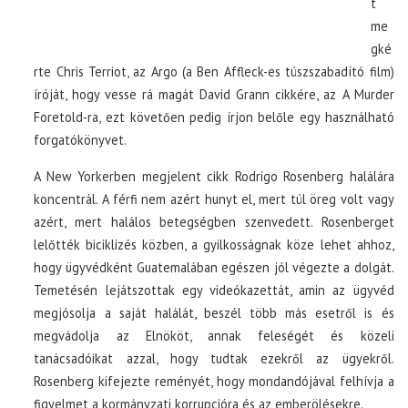
t
me
gké
rte Chris Terriot, az Argo (a Ben Affleck-es túszszabadító film)
íróját, hogy vesse rá magát David Grann cikkére, az A Murder
Foretold-ra, ezt követően pedig írjon belőle egy használható
forgatókönyvet.
A New Yorkerben megjelent cikk Rodrigo Rosenberg halálára
koncentrál. A férfi nem azért hunyt el, mert túl öreg volt vagy
azért, mert halálos betegségben szenvedett. Rosenberget
lelőtték biciklizés közben, a gyilkosságnak köze lehet ahhoz,
hogy ügyvédként Guatemalában egészen jól végezte a dolgát.
Temetésén lejátszottak egy videókazettát, amin az ügyvéd
megjósolja a saját halálát, beszél több más esetről is és
megvádolja az Elnököt, annak feleségét és közeli
tanácsadóikat azzal, hogy tudtak ezekről az ügyekről.
Rosenberg kifejezte reményét, hogy mondandójával felhívja a
figyelmet a kormányzati korrupcióra és az emberölésekre.