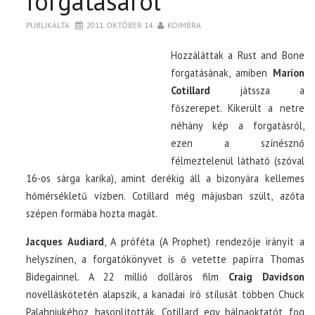
forgatásáról
PUBLIKÁLTA
2011. OKTÓBER 14.
KOIMBRA
Hozzáláttak a Rust and Bone
forgatásának, amiben
Marion
Cotillard
játssza a
főszerepet. Kikerült a netre
néhány kép a forgatásról,
ezen a színésznő
félmeztelenül látható (szóval
16-os sárga karika), amint derékig áll a bizonyára kellemes
hőmérsékletű vízben. Cotillard még májusban szült, azóta
szépen formába hozta magát.
Jacques Audiard
, A próféta (A Prophet) rendezője irányít a
helyszínen, a forgatókönyvet is ő vetette papírra Thomas
Bidegainnel. A 22 millió dolláros film
Craig Davidson
novelláskötetén alapszik, a kanadai író stílusát többen Chuck
Palahniukéhoz hasonlították. Cotillard egy bálnaoktatót fog