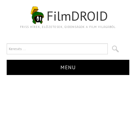
FilmDROID
FRISS HÍREK, ELŐZETESEK, ÚJDONSÁGOK A FILM VILÁGÁBÓL.
MENU
HÍR
TRAILER
KRITIKA
BOXOFFICE