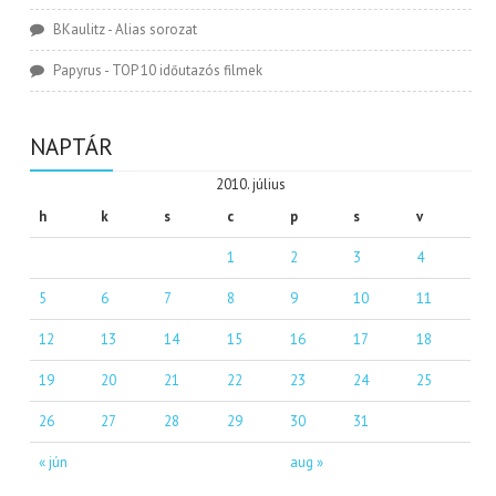
BKaulitz
-
Alias sorozat
Papyrus
-
TOP 10 időutazós filmek
NAPTÁR
2010. július
h
k
s
c
p
s
v
1
2
3
4
5
6
7
8
9
10
11
12
13
14
15
16
17
18
19
20
21
22
23
24
25
26
27
28
29
30
31
« jún
aug »