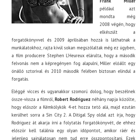
Frank Miller
például azt
mondta még
2008 végén, hogy
elkészült a
forgatókönyvvel és 2009 áprilisában hozzá is láthatnak a
munkálatokhoz, rajta kívül sokan megszólaltak még ez ügyben,
a film producere Stephen L’Heureux elárulta, hogy a második
felvonás nem a képregényen fog alapulni, Miller előállt egy
önálló sztorival és 2010 második felében biztosan elindul a
forgatás.
Eléggé vicces és ugyanakkor szomorú dolog, hogy beszélnek
össze-vissza a filmről,
Robert Rodriguez
néhány napja közölte,
hogy először a Kémkölykök 4-et hozza tető alá, majd ezután
kerülhet sorra a Sin City 2. A Ditigal Spy oldal azt írja, hogy
Rodriguez át akarja írni a folytatás forgatókönyvét, de ehhez
először kell találnia egy olyan időpontot, amikor ráér és
jelenleg sajnálatosan nem tud erre összpontosítani. Ezek