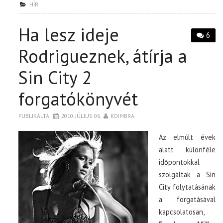
HÍR
Ha lesz ideje
6
Rodrigueznek, átírja a
Sin City 2
forgatókönyvét
PUBLIKÁLTA
2010. JÚLIUS 06.
KOIMBRA
Az elmúlt évek
alatt különféle
időpontokkal
szolgáltak a Sin
City folytatásának
a forgatásával
kapcsolatosan,