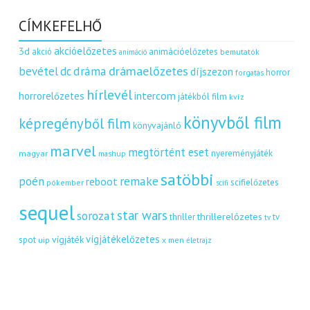
CÍMKEFELHŐ
akcióelőzetes
3d
akció
animációelőzetes
bemutatók
animáció
dráma
drámaelőzetes
bevétel
dc
díjszezon
horror
forgatás
hírlevél
intercom
horrorelőzetes
játékból film
kvíz
könyvből film
képregényből film
könyvajánló
marvel
megtörtént eset
nyereményjáték
magyar
mashup
satöbbi
remake
poén
reboot
scifielőzetes
pókember
scifi
sequel
star wars
sorozat
thrillerelőzetes
thriller
tv
tv
vígjátékelőzetes
vígjáték
spot
uip
x men
életrajz