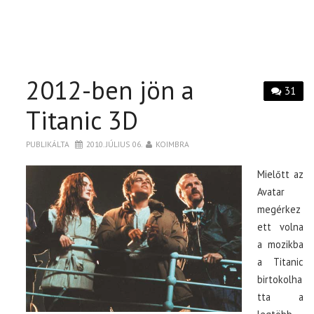
2012-ben jön a
31
Titanic 3D
PUBLIKÁLTA
2010. JÚLIUS 06.
KOIMBRA
Mielőtt az
Avatar
megérkez
ett volna
a mozikba
a Titanic
birtokolha
tta a