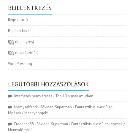
BEJELENTKEZÉS
Regisztráció
Bejelentkezés
RSS
(bejegyzés)
RSS
(hozzászólás)
WordPress.org
LEGUTÓBBI HOZZÁSZÓLÁSOK
Internetes pénzkeresés
-
Top 10 filmek az űrben
Memyselfandi
-
Röviden: Superman / Fantasztikus 4-es: Első
lépések / Mennydörgők*
Frederico88
-
Röviden: Superman / Fantasztikus 4-es: Első lépések /
Mennydörgők*