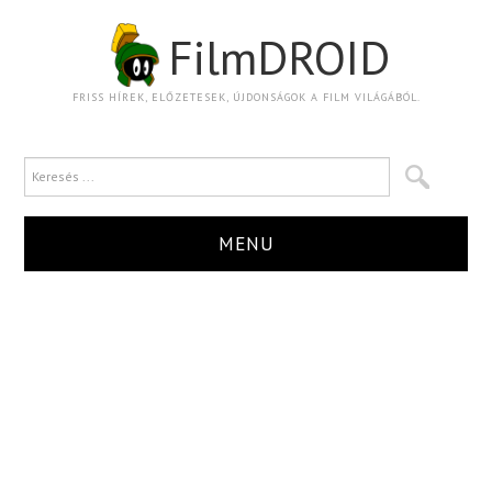
FilmDROID
FRISS HÍREK, ELŐZETESEK, ÚJDONSÁGOK A FILM VILÁGÁBÓL.
MENU
HÍR
TRAILER
KRITIKA
BOXOFFICE