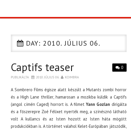
TOP10
KULISSZA
DAY:
2010. JÚLIUS 06.
CIKK
Captifs teaser
PÓLÓ RENDELÉS
0
PUBLIKÁLTA
2010. JÚLIUS 06.
KOIMBRA
A Sombrero Films égisze alatt készült a Mutants zombi horror
és a High Lane thriller, hamarosan a mozikba küldik a Captifs
(angol címén Caged) horrort is. A filmet
Yann Gozlan
dirigálta
és a főszerepre Zoé Félixet nyerték meg, a színésznő látható
volt A kullancs és az Isten hozott az Isten háta mögött
produkciókban is. A történet valahol Kelet-Európában játszódik,