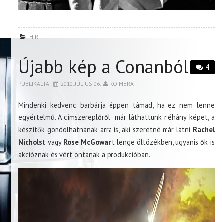
HÍR
Újabb kép a Conanból
4
PUBLIKÁLTA
2010. JÚLIUS 06.
KOIMBRA
Mindenki kedvenc barbárja éppen támad, ha ez nem lenne
egyértelmű. A címszereplőről már láthattunk néhány képet, a
készítők gondolhatnának arra is, aki szeretné már látni
Rachel
Nichols
t vagy
Rose McGowan
t lenge öltözékben, ugyanis ők is
akcióznak és vért ontanak a produkcióban.