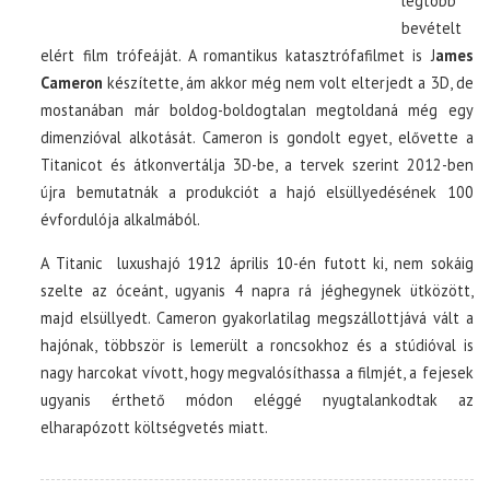
legtöbb
bevételt
elért film trófeáját. A romantikus katasztrófafilmet is J
ames
Cameron
készítette, ám akkor még nem volt elterjedt a 3D, de
mostanában már boldog-boldogtalan megtoldaná még egy
dimenzióval alkotását. Cameron is gondolt egyet, elővette a
Titanicot és átkonvertálja 3D-be, a tervek szerint 2012-ben
újra bemutatnák a produkciót a hajó elsüllyedésének 100
évfordulója alkalmából.
A Titanic luxushajó 1912 április 10-én futott ki, nem sokáig
szelte az óceánt, ugyanis 4 napra rá jéghegynek ütközött,
majd elsüllyedt. Cameron gyakorlatilag megszállottjává vált a
hajónak, többször is lemerült a roncsokhoz és a stúdióval is
nagy harcokat vívott, hogy megvalósíthassa a filmjét, a fejesek
ugyanis érthető módon eléggé nyugtalankodtak az
elharapózott költségvetés miatt.