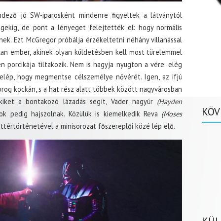
dező jó SW-iparosként mindenre figyeltek a látványtól
gekig, de pont a lényeget felejtették el: hogy normális
nek. Ezt McGregor próbálja érzékeltetni néhány villanással
talan ember, akinek olyan küldetésben kell most türelemmel
n porcikája tiltakozik. Nem is hagyja nyugton a vére: elég
lelép, hogy megmentse célszemélye nővérét. Igen, az ifjú
orog kockán, s a hat rész alatt többek között nagyvárosban
 kiket a bontakozó lázadás segít, Vader nagyúr
(Hayden
KÖV
rok pedig hajszolnak. Közülük is kiemelkedik Reva
(Moses
háttértörténetével a minisorozat főszereplői közé lép elő.