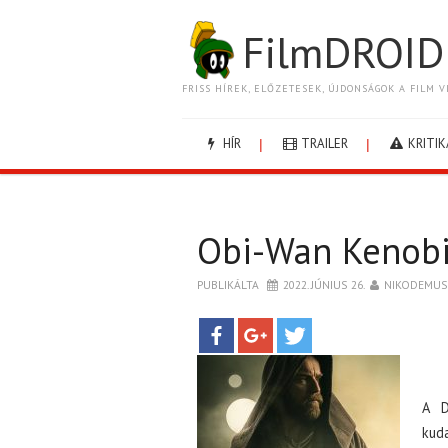
FilmDROID
FRISS HÍREK, ELŐZETESEK, ÚJDONSÁGOK A FILM V
HÍR
TRAILER
KRITIK
Obi-Wan Kenobi
PUBLIKÁLTA
2022. JÚNIUS 26.
NIKODEMUS
A D
kud