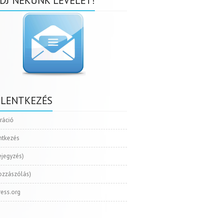
DJ NEKÜNK LEVELET!
ELENTKEZÉS
tráció
ntkezés
ejegyzés)
ozzászólás)
ess.org