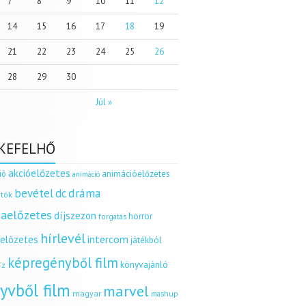
7
8
9
10
11
12
14
15
16
17
18
19
21
22
23
24
25
26
28
29
30
Júl »
KEFELHŐ
akcióelőzetes
ió
animációelőzetes
animáció
dráma
bevétel
dc
tók
aelőzetes
díjszezon
horror
forgatás
hírlevél
intercom
relőzetes
játékból
képregényből film
könyvajánló
íz
yvből film
marvel
magyar
mashup