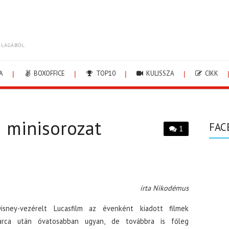
ILÁGÁBÓL.
A
BOXOFFICE
TOP10
KULISSZA
CIKK
 minisorozat
FAC
1
írta Nikodémus
isney-vezérelt Lucasfilm az évenként kiadott filmek
arca után óvatosabban ugyan, de továbbra is főleg