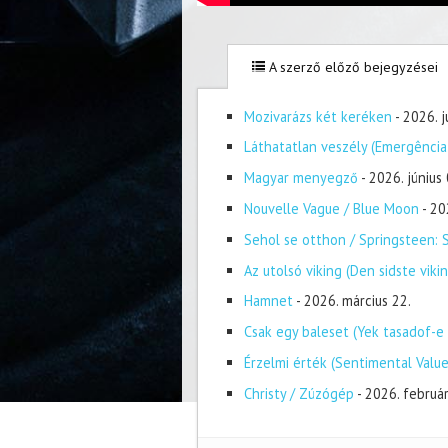
A szerző előző bejegyzései
Mozivarázs két keréken
- 2026. j
Láthatatlan veszély (Emergência
Magyar menyegző
- 2026. június 
Nouvelle Vague / Blue Moon
- 20
Sehol se otthon / Springsteen: 
Az utolsó viking (Den sidste vikin
Hamnet
- 2026. március 22.
Csak egy baleset (Yek tasadof-e
Érzelmi érték (Sentimental Value
Christy / Zúzógép
- 2026. február