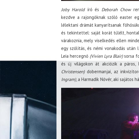
Joby Harold
író és
Deborah Chow
ren
kezdve a rajongóknak szóló easter eg
lélektani drámát kanyarítsanak főhősük
és tekintettel: saját korát túlélt, hon
várakoznia, mely viselkedés ellen minde
egy szólítás, és némi vonakodás után 
Leia hercegnő
(Vivien Lyra Blair)
sorsa f
és új világokon át akciózik a páros,
Christensen)
dobermanjai, az inkvizíto
Ingram)
, a Harmadik Nővér, aki sajátos 