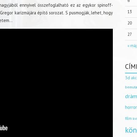
6
nagyjából ennyivel összefoglalható ez az egykor spinoff-
13
cGregor karizmájára építő sorozat. S pusmogják, lehet, hogy
rhetem…
20
27
« máj
CÍM
3d
akc
bemuta
drám
horro
film
kv
kön