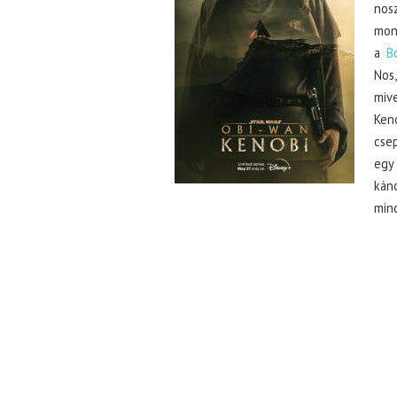
nos
mond
a
B
Nos,
mive
Ken
cse
egy
káno
mind