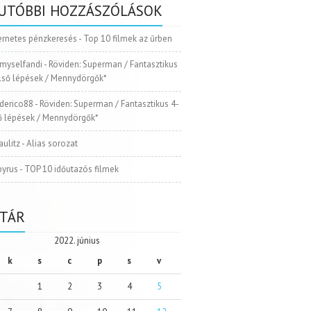
UTÓBBI HOZZÁSZÓLÁSOK
ernetes pénzkeresés
-
Top 10 filmek az űrben
myselfandi
-
Röviden: Superman / Fantasztikus
Első lépések / Mennydörgők*
ederico88
-
Röviden: Superman / Fantasztikus 4-
ső lépések / Mennydörgők*
aulitz
-
Alias sorozat
pyrus
-
TOP 10 időutazós filmek
TÁR
2022. június
k
s
c
p
s
v
1
2
3
4
5