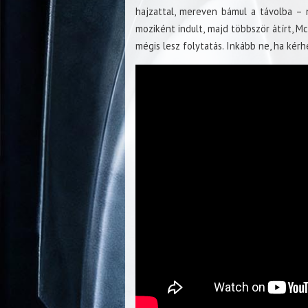
hajzattal, mereven bámul a távolba – 
moziként indult, majd többször átírt, M
mégis lesz folytatás. Inkább ne, ha ké