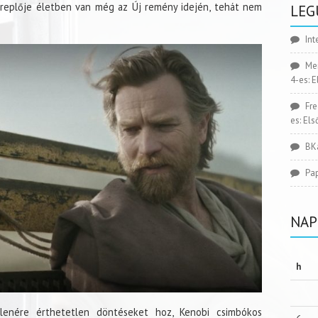
ereplője életben van még az Új remény idején, tehát nem
LEG
Int
Me
4-es: 
Fr
es: El
BK
Pa
NAP
h
llenére érthetetlen döntéseket hoz, Kenobi csimbókos