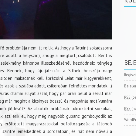
KÜL
fő problémája nem itt rejlik. Az, hogy a Tatuint sokadszorra
re adott a helyszín), ahogy a megtört, csalódott Bent is
BEJ
selekmény kánonba illeszkedésénél kezdődnek: tényleg
k és Bennek, hogy újrajátsszák a Sithek bosszúja nagy
Regisz
sítően makacsnak kell ábrázolni Leiát már kisgyerekként,
(és azok a szájába adott, csikorgóan felnőttes mondatok…)
Bejele
úrás drámai súlyát azzal, hogy pár órán belül a sérült már
RSS
(b
yleg már megint a kicsinyes bosszú és megbánás motívumára
emfejlődését? Az alkotók próbálnak tükröztetni sorsokat,
RSS
(h
sak azt érik el, hogy még nagyobb gubanc gombolyodik az
WordPr
y erőltetett magyarázatokkal befoltozgassák a tátongó
új szintre emelkednek a sorozatban, és hát nem növeli a