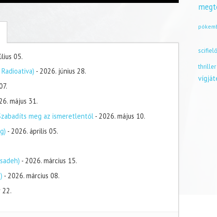
megt
pókem
scifiel
úlius 05.
thriller
 Radioativa)
- 2026. június 28.
vígjá
07.
26. május 31.
Szabadíts meg az ismeretlentől
- 2026. május 10.
g)
- 2026. április 05.
 sadeh)
- 2026. március 15.
)
- 2026. március 08.
 22.