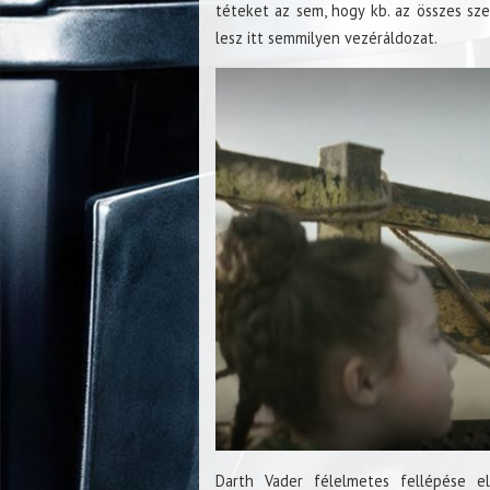
téteket az sem, hogy kb. az összes sz
lesz itt semmilyen vezéráldozat.
Darth Vader félelmetes fellépése e