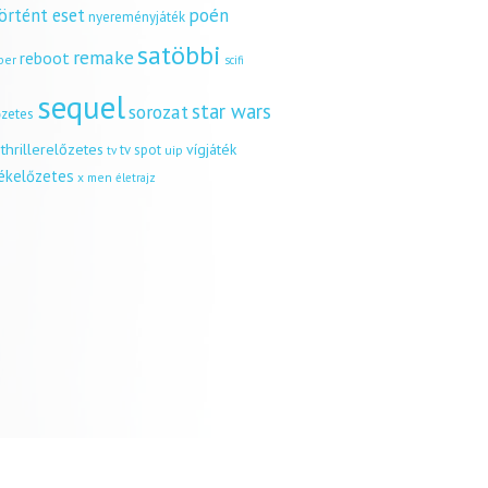
örtént eset
poén
nyereményjáték
satöbbi
remake
reboot
ber
scifi
sequel
star wars
sorozat
őzetes
thrillerelőzetes
vígjáték
tv spot
uip
tv
tékelőzetes
x men
életrajz