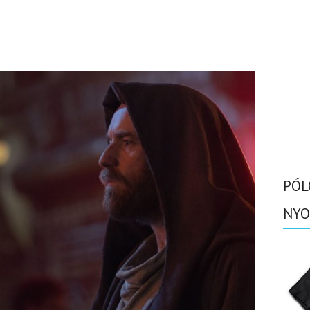
PÓL
NYO