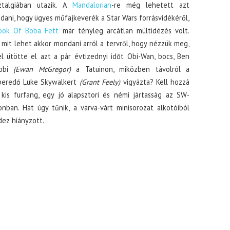
ztalgiában utazik. A
Mandalorian
-re még lehetett azt
ani, hogy ügyes műfajkeverék a Star Wars forrásvidékéről,
ook Of Boba Fett
már tényleg arcátlan múltidézés volt.
 mit lehet akkor mondani arról a tervről, hogy nézzük meg,
l ütötte el azt a pár évtizednyi időt Obi-Wan, bocs, Ben
obi
(Ewan McGregor)
a Tatuinon, miközben távolról a
peredő Luke Skywalkert
(Grant Feely)
vigyázta? Kell hozzá
 kis furfang, egy jó alapsztori és némi jártasság az SW-
nban. Hát úgy tűnik, a várva-várt minisorozat alkotóiból
ez hiányzott.