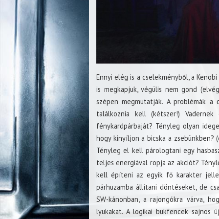
Ennyi elég is a cselekményből, a Kenobi 
is megkapjuk, végülis nem gond (elvég
szépen megmutatják. A problémák a c
találkoznia kell (kétszer!) Vaderne
fénykardpárbaját? Tényleg olyan idege
hogy kinyíljon a bicska a zsebünkben? 
Tényleg el kell párologtani egy hasbasz
teljes energiával ropja az akciót? Tén
kell építeni az egyik fő karakter jell
párhuzamba állítani döntéseket, de c
SW-kánonban, a rajongókra várva, hog
lyukakat. A logikai bukfencek sajnos 