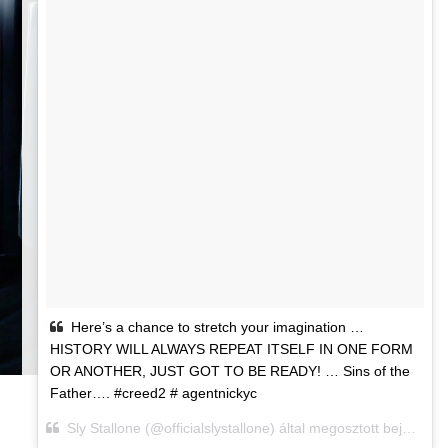
Here’s a chance to stretch your imagination …
HISTORY WILL ALWAYS REPEAT ITSELF IN ONE FORM
OR ANOTHER, JUST GOT TO BE READY! … Sins of the
Father…. #creed2 # agentnickyc
Sly Stallone (@officialslystallone) által megosztott bejegyzés,