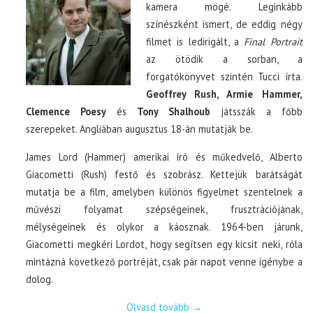
kamera mögé. Leginkább
színészként ismert, de eddig négy
filmet is ledirigált, a
Final Portrait
az ötödik a sorban, a
forgatókönyvet szintén Tucci írta.
Geoffrey Rush, Armie Hammer,
Clemence Poesy
és
Tony Shalhoub
játsszák a főbb
szerepeket. Angliában augusztus 18-án mutatják be.
James Lord (Hammer) amerikai író és műkedvelő, Alberto
Giacometti (Rush) festő és szobrász. Kettejük barátságát
mutatja be a film, amelyben különös figyelmet szentelnek a
művészi folyamat szépségeinek, frusztrációjának,
mélységeinek és olykor a káosznak. 1964-ben járunk,
Giacometti megkéri Lordot, hogy segítsen egy kicsit neki, róla
mintázná következő portréját, csak pár napot venne igénybe a
dolog.
Olvasd tovább
→