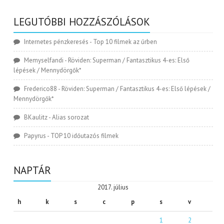
LEGUTÓBBI HOZZÁSZÓLÁSOK
Internetes pénzkeresés
-
Top 10 filmek az űrben
Memyselfandi
-
Röviden: Superman / Fantasztikus 4-es: Első
lépések / Mennydörgők*
Frederico88
-
Röviden: Superman / Fantasztikus 4-es: Első lépések /
Mennydörgők*
BKaulitz
-
Alias sorozat
Papyrus
-
TOP 10 időutazós filmek
NAPTÁR
2017. július
h
k
s
c
p
s
v
1
2