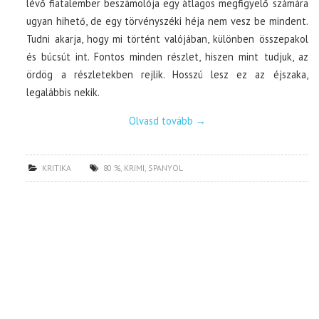
lévő fiatalember beszámolója egy átlagos megfigyelő számára
ugyan hihető, de egy törvényszéki héja nem vesz be mindent.
Tudni akarja, hogy mi történt valójában, különben összepakol
és búcsút int. Fontos minden részlet, hiszen mint tudjuk, az
ördög a részletekben rejlik. Hosszú lesz ez az éjszaka,
legalábbis nekik.
Olvasd tovább
→
KRITIKA
80 %
,
KRIMI
,
SPANYOL