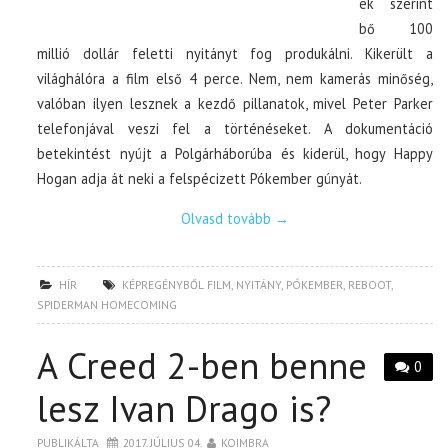
ek szerint
bő 100
millió dollár feletti nyitányt fog produkálni. Kikerült a
világhálóra a film első 4 perce. Nem, nem kamerás minőség,
valóban ilyen lesznek a kezdő pillanatok, mivel Peter Parker
telefonjával veszi fel a történéseket. A dokumentáció
betekintést nyújt a Polgárháborúba és kiderül, hogy Happy
Hogan adja át neki a felspécizett Pókember gúnyát.
Olvasd tovább
→
HÍR
KÉPREGÉNYBŐL FILM
,
NYITÁNY
,
PÓKEMBER
,
REBOOT
,
SPIDERMAN HOMECOMING
A Creed 2-ben benne
0
lesz Ivan Drago is?
PUBLIKÁLTA
2017. JÚLIUS 04.
KOIMBRA