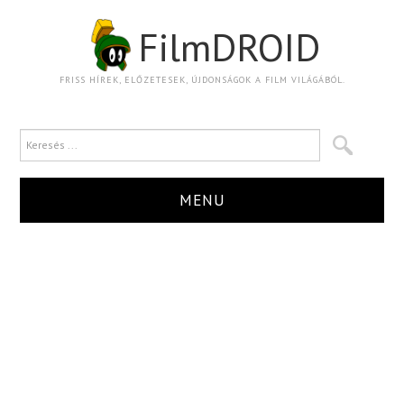
FilmDROID
FRISS HÍREK, ELŐZETESEK, ÚJDONSÁGOK A FILM VILÁGÁBÓL.
MENU
HÍR
TRAILER
KRITIKA
BOXOFFICE