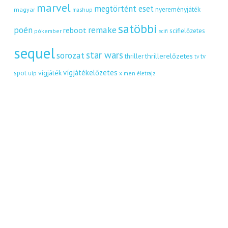
marvel
megtörtént eset
nyereményjáték
magyar
mashup
satöbbi
remake
poén
reboot
scifielőzetes
pókember
scifi
sequel
star wars
sorozat
thrillerelőzetes
thriller
tv
tv
vígjátékelőzetes
vígjáték
spot
uip
x men
életrajz