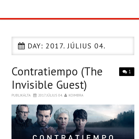
TOP10
KULISSZA
DAY:
2017. JÚLIUS 04.
CIKK
Contratiempo (The
PÓLÓ RENDELÉS
1
Invisible Guest)
PUBLIKÁLTA
2017. JÚLIUS 04.
KOIMBRA