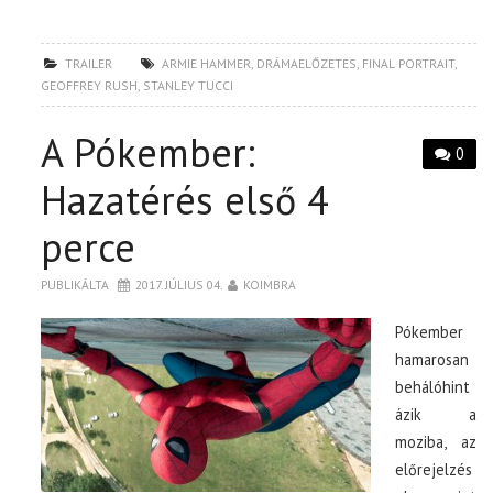
TRAILER
ARMIE HAMMER
,
DRÁMAELŐZETES
,
FINAL PORTRAIT
,
GEOFFREY RUSH
,
STANLEY TUCCI
A Pókember:
0
Hazatérés első 4
perce
PUBLIKÁLTA
2017. JÚLIUS 04.
KOIMBRA
Pókember
hamarosan
behálóhint
ázik a
moziba, az
előrejelzés