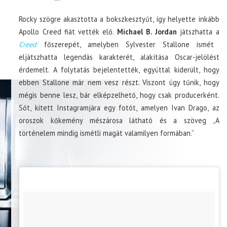
Rocky szögre akasztotta a bokszkesztyűt, így helyette inkább
Apollo Creed fiát vették elő.
Michael B. Jordan
játszhatta a
Creed
főszerepét, amelyben Sylvester Stallone ismét
eljátszhatta legendás karakterét, alakítása Oscar-jelölést
érdemelt. A folytatás bejelentették, egyúttal kiderült, hogy
ebben Stallone már nem vesz részt. Viszont úgy tűnik, hogy
mégis benne lesz, bár elképzelhető, hogy csak producerként.
Sőt, kitett Instagramjára egy fotót, amelyen Ivan Drago, az
oroszok kőkemény mészárosa látható és a szöveg „A
történelem mindig ismétli magát valamilyen formában.”