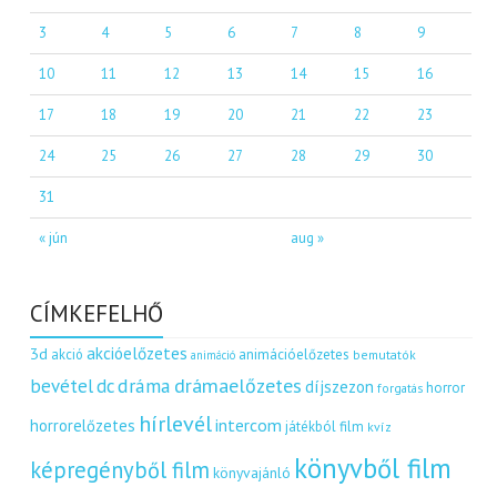
3
4
5
6
7
8
9
10
11
12
13
14
15
16
17
18
19
20
21
22
23
24
25
26
27
28
29
30
31
« jún
aug »
CÍMKEFELHŐ
akcióelőzetes
3d
akció
animációelőzetes
bemutatók
animáció
dráma
drámaelőzetes
bevétel
dc
díjszezon
horror
forgatás
hírlevél
intercom
horrorelőzetes
játékból film
kvíz
könyvből film
képregényből film
könyvajánló