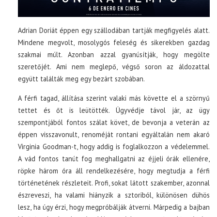
Adrian Doriát éppen egy szállodában tartják megfigyelés alatt.
Mindene megvolt, mosolygós feleség és sikerekben gazdag
szakmai múlt. Azonban azzal gyanúsítják, hogy megölte
szeretőjét. Ami nem meglepő, végső soron az áldozattal
együtt találták meg egy bezárt szobában.
A férfi tagad, állítása szerint valaki más követte el a szörnyű
tettet és őt is leütötték. Ügyvédje távol jár, az ügy
szempontjából fontos szálat követ, de bevonja a veterán az
éppen visszavonult, renoméját rontani egyáltalán nem akaró
Virginia Goodman-t, hogy addig is foglalkozzon a védelemmel.
A vád fontos tanút fog meghallgatni az éjjeli órák ellenére,
röpke három óra áll rendelkezésére, hogy megtudja a férfi
történetének részleteit. Profi, sokat látott szakember, azonnal
észreveszi, ha valami hiányzik a sztoriból, különösen dühös
lesz, ha úgy érzi, hogy megpróbálják átverni. Márpedig a bajban