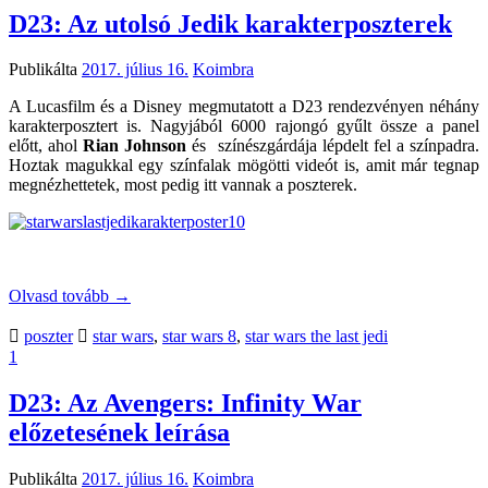
D23: Az utolsó Jedik karakterposzterek
Publikálta
2017. július 16.
Koimbra
A Lucasfilm és a Disney megmutatott a D23 rendezvényen néhány
karakterposztert is. Nagyjából 6000 rajongó gyűlt össze a panel
előtt, ahol
Rian Johnson
és színészgárdája lépdelt fel a színpadra.
Hoztak magukkal egy színfalak mögötti videót is, amit már tegnap
megnézhettetek, most pedig itt vannak a poszterek.
Olvasd tovább
→
poszter
star wars
,
star wars 8
,
star wars the last jedi
1
D23: Az Avengers: Infinity War
előzetesének leírása
Publikálta
2017. július 16.
Koimbra