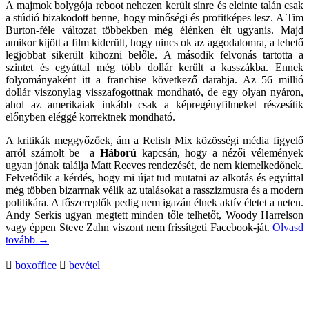
A majmok bolygója reboot nehezen került sínre és eleinte talán csak
a stúdió bizakodott benne, hogy minőségi és profitképes lesz. A Tim
Burton-féle változat többekben még élénken élt ugyanis. Majd
amikor kijött a film kiderült, hogy nincs ok az aggodalomra, a lehető
legjobbat sikerült kihozni belőle. A második felvonás tartotta a
szintet és egyúttal még több dollár került a kasszákba. Ennek
folyományaként itt a franchise következő darabja. Az 56 millió
dollár viszonylag visszafogottnak mondható, de egy olyan nyáron,
ahol az amerikaiak inkább csak a képregényfilmeket részesítik
előnyben eléggé korrektnek mondható.
A kritikák meggyőzőek, ám a Relish Mix közösségi média figyelő
arról számolt be a
Háború
kapcsán, hogy a nézői vélemények
ugyan jónak találja Matt Reeves rendezését, de nem kiemelkedőnek.
Felvetődik a kérdés, hogy mi újat tud mutatni az alkotás és egyúttal
még többen bizarrnak vélik az utalásokat a rasszizmusra és a modern
politikára. A főszereplők pedig nem igazán élnek aktív életet a neten.
Andy Serkis ugyan megtett minden tőle telhetőt, Woody Harrelson
vagy éppen Steve Zahn viszont nem frissítgeti Facebook-ját.
Olvasd
tovább
→
boxoffice
bevétel