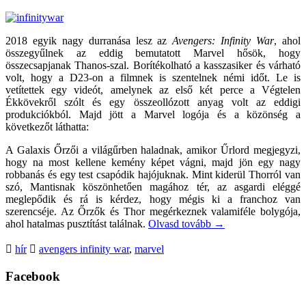
2018 egyik nagy durranása lesz az
Avengers: Infinity War
, ahol
összegyűlnek az eddig bemutatott Marvel hősök, hogy
összecsapjanak Thanos-szal. Borítékolható a kasszasiker és várható
volt, hogy a D23-on a filmnek is szentelnek némi időt. Le is
vetítettek egy videót, amelynek az első két perce a Végtelen
Ékkövekről szólt és egy összeollózott anyag volt az eddigi
produkciókból. Majd jött a Marvel logója és a közönség a
következőt láthatta:
A Galaxis Őrzői a világűrben haladnak, amikor Űrlord megjegyzi,
hogy na most kellene kemény képet vágni, majd jön egy nagy
robbanás és egy test csapódik hajójuknak. Mint kiderül Thorról van
szó, Mantisnak köszönhetően magához tér, az asgardi eléggé
meglepődik és rá is kérdez, hogy mégis ki a franchoz van
szerencséje. Az Őrzők és Thor megérkeznek valamiféle bolygója,
ahol hatalmas pusztítást találnak.
Olvasd tovább
→
hír
avengers infinity war
,
marvel
Facebook