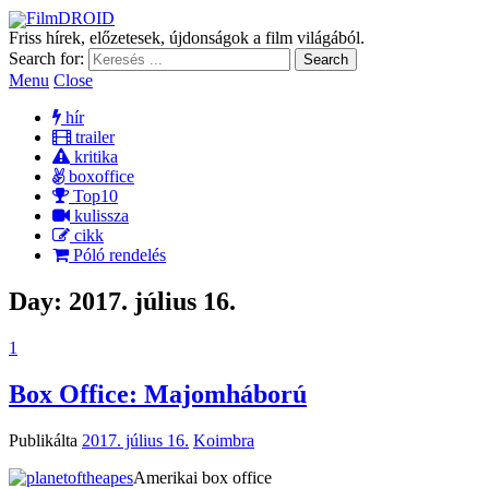
FilmDROID
Friss hírek, előzetesek, újdonságok a film világából.
Search for:
Menu
Close
hír
trailer
kritika
boxoffice
Top10
kulissza
cikk
Póló rendelés
Day:
2017. július 16.
1
Box Office: Majomháború
Publikálta
2017. július 16.
Koimbra
Amerikai box office