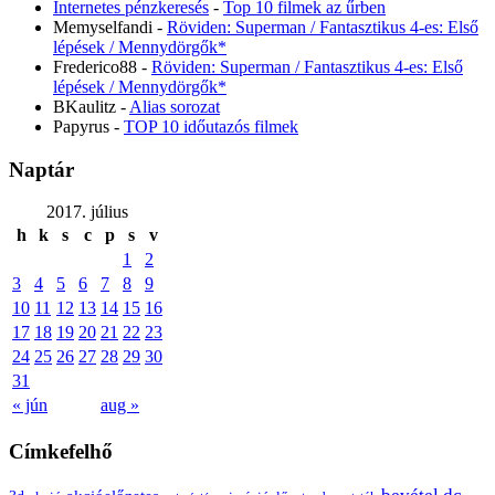
Internetes pénzkeresés
-
Top 10 filmek az űrben
Memyselfandi
-
Röviden: Superman / Fantasztikus 4-es: Első
lépések / Mennydörgők*
Frederico88
-
Röviden: Superman / Fantasztikus 4-es: Első
lépések / Mennydörgők*
BKaulitz
-
Alias sorozat
Papyrus
-
TOP 10 időutazós filmek
Naptár
2017. július
h
k
s
c
p
s
v
1
2
3
4
5
6
7
8
9
10
11
12
13
14
15
16
17
18
19
20
21
22
23
24
25
26
27
28
29
30
31
« jún
aug »
Címkefelhő