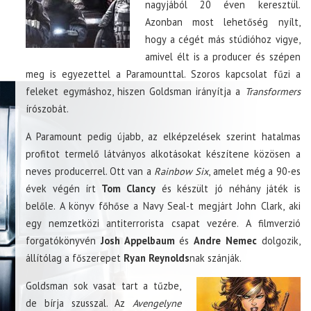
nagyjából 20 éven keresztül.
Azonban most lehetőség nyílt,
hogy a cégét más stúdióhoz vigye,
amivel élt is a producer és szépen
meg is egyezettel a Paramounttal. Szoros kapcsolat fűzi a
feleket egymáshoz, hiszen Goldsman irányítja a
Transformers
írószobát.
A Paramount pedig újabb, az elképzelések szerint hatalmas
profitot termelő látványos alkotásokat készítene közösen a
neves producerrel. Ott van a
Rainbow Six
, amelet még a 90-es
évek végén írt
Tom Clancy
és készült jó néhány játék is
belőle. A könyv főhőse a Navy Seal-t megjárt John Clark, aki
egy nemzetközi antiterrorista csapat vezére. A filmverzió
forgatókönyvén
Josh Appelbaum
és
Andre Nemec
dolgozik,
állítólag a főszerepet
Ryan Reynolds
nak szánják.
Goldsman sok vasat tart a tűzbe,
de bírja szusszal. Az
Avengelyne