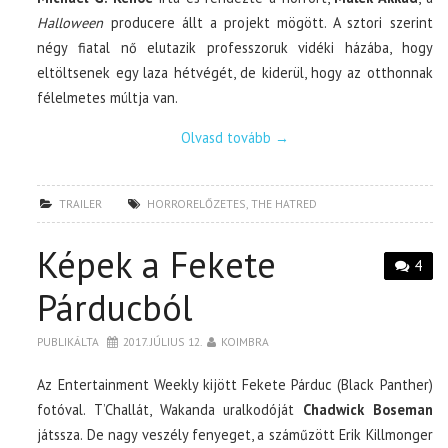
Halloween
producere állt a projekt mögött. A sztori szerint
négy fiatal nő elutazik professzoruk vidéki házába, hogy
eltöltsenek egy laza hétvégét, de kiderül, hogy az otthonnak
félelmetes múltja van.
Olvasd tovább
→
TRAILER
HORRORELŐZETES
,
THE HATRED
Képek a Fekete
4
Párducból
PUBLIKÁLTA
2017. JÚLIUS 12.
KOIMBRA
Az Entertainment Weekly kijött Fekete Párduc (Black Panther)
fotóval. T’Challát, Wakanda uralkodóját
Chadwick Boseman
játssza. De nagy veszély fenyeget, a száműzött Erik Killmonger