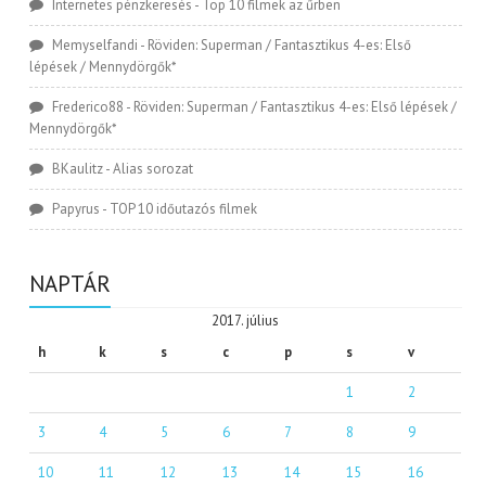
Internetes pénzkeresés
-
Top 10 filmek az űrben
Memyselfandi
-
Röviden: Superman / Fantasztikus 4-es: Első
lépések / Mennydörgők*
Frederico88
-
Röviden: Superman / Fantasztikus 4-es: Első lépések /
Mennydörgők*
BKaulitz
-
Alias sorozat
Papyrus
-
TOP 10 időutazós filmek
NAPTÁR
2017. július
h
k
s
c
p
s
v
1
2
3
4
5
6
7
8
9
10
11
12
13
14
15
16