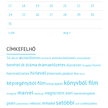
17
18
19
20
21
22
23
24
25
26
27
28
29
30
31
« jún
aug »
CÍMKEFELHŐ
akcióelőzetes
3d
akció
animációelőzetes
bemutatók
animáció
dráma
drámaelőzetes
bevétel
dc
díjszezon
horror
forgatás
hírlevél
intercom
horrorelőzetes
játékból film
kvíz
könyvből film
képregényből film
könyvajánló
marvel
megtörtént eset
nyereményjáték
magyar
mashup
satöbbi
remake
poén
reboot
scifielőzetes
pókember
scifi