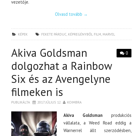
vezetője.
Olvasd tovább
→
KÉPEK
FEKETE PÁRDUC
,
KÉPREGÉNYBŐL FILM
,
MARVEL
Akiva Goldsman
0
dolgozhat a Rainbow
Six és az Avengelyne
filmeken is
PUBLIKÁLTA
2017. JÚLIUS 12.
KOIMBRA
Akiva Goldsman
produkciós
vállalata, a Weed Road eddig a
Warnerrel állt szerződésben,