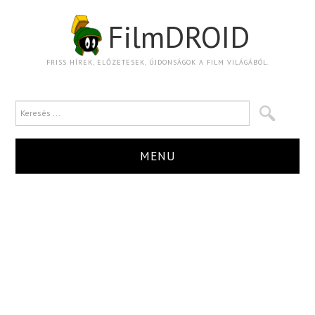
FilmDROID
FRISS HÍREK, ELŐZETESEK, ÚJDONSÁGOK A FILM VILÁGÁBÓL.
MENU
HÍR
TRAILER
KRITIKA
BOXOFFICE