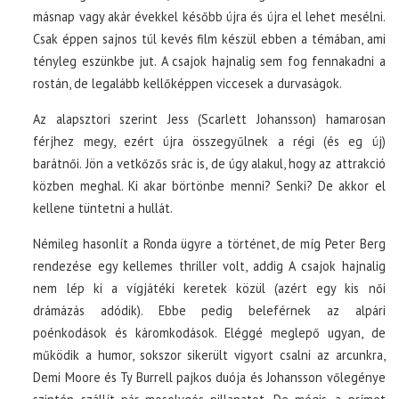
másnap vagy akár évekkel később újra és újra el lehet mesélni.
Csak éppen sajnos túl kevés film készül ebben a témában, ami
tényleg eszünkbe jut. A csajok hajnalig sem fog fennakadni a
rostán, de legalább kellőképpen viccesek a durvaságok.
Az alapsztori szerint Jess (Scarlett Johansson) hamarosan
férjhez megy, ezért újra összegyűlnek a régi (és eg új)
barátnői. Jön a vetkőzős srác is, de úgy alakul, hogy az attrakció
közben meghal. Ki akar börtönbe menni? Senki? De akkor el
kellene tüntetni a hullát.
Némileg hasonlít a Ronda ügyre a történet, de míg Peter Berg
rendezése egy kellemes thriller volt, addig A csajok hajnalig
nem lép ki a vígjátéki keretek közül (azért egy kis női
drámázás adódik). Ebbe pedig beleférnek az alpári
poénkodások és káromkodások. Eléggé meglepő ugyan, de
működik a humor, sokszor sikerült vigyort csalni az arcunkra,
Demi Moore és Ty Burrell pajkos duója és Johansson vőlegénye