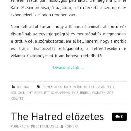
szintén szállít pár mosolygós pillanatot. De mégis, a prímet
Kate McKinnon viszi, ő az, aki igazán ráérzett a szerepre és
szövegeivel is minden rendben van.
Nem kell attól tartani, hogy a filmben illuminált állapotú nők
diskurálnak az egyenjogúságról és megpróbálják megmondani
a tutit. A cél a szórakoztatás, ám el kell ismerni, hogy a morbid
és trágár humorizálás elfogadható, a félreértéseken is
vidámak. Csakhogy mint írtam, könnyen feledhető.
Olvasd tovább
→
KRITIKA
DEMI MOORE
,
KATE MCKINNON
,
LUCIA ANIELLO
,
ROUGH NIGHT
,
SCARLETT JOHANSSON
,
TY BURRELL
,
VÍGJÁTÉK
,
ZOE
KRAVITZ
The Hatred előzetes
0
PUBLIKÁLTA
2017. JÚLIUS 12.
KOIMBRA