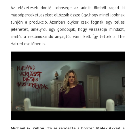
Az előzetesek döntő többsége az adott filmből ragad ki
másodperceket, ezeket ollózzák össze úgy, hogy minél jobbnak
tűnjön a produkció. Azonban olykor csak fognak egy teljes
jelenetet, amelyről úgy gondolják, hogy visszaadja mindazt,
amitől a reklámozandó anyagtól várni kell. Így tettek a The
Hatred esetében is.
Michael G. Kehoe
írta és rendezte a horrort,
Malek Akkad
, a