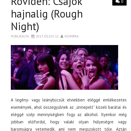
Röviden: Csajok
0
hajnalig (Rough
Night)
PUBLIKÁLTA
2017. JÚLIUS 12.
KOIMBRA
A legény- vagy leánybúcsúk elviekben eléggé emlékezetes
események, ahol összegyűlnek az „ünnepelt” közeli barátai és
eléggé szép mennyiségben fogy az alkohol. Ilyenkor még
jobban előfordul, hogy valaki olyan hülyeségre vagy
baromságra vetemedik, ami nem megszokott tőle. Aztán