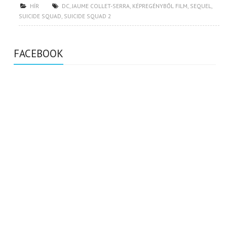
HÍR
DC
,
JAUME COLLET-SERRA
,
KÉPREGÉNYBŐL FILM
,
SEQUEL
,
SUICIDE SQUAD
,
SUICIDE SQUAD 2
FACEBOOK