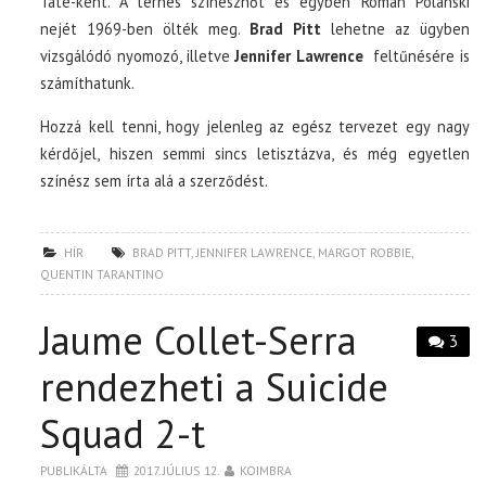
Tate-ként. A terhes színésznőt és egyben Roman Polanski
nejét 1969-ben ölték meg.
Brad Pitt
lehetne az ügyben
vizsgálódó nyomozó, illetve
Jennifer Lawrence
feltűnésére is
számíthatunk.
Hozzá kell tenni, hogy jelenleg az egész tervezet egy nagy
kérdőjel, hiszen semmi sincs letisztázva, és még egyetlen
színész sem írta alá a szerződést.
HÍR
BRAD PITT
,
JENNIFER LAWRENCE
,
MARGOT ROBBIE
,
QUENTIN TARANTINO
Jaume Collet-Serra
3
rendezheti a Suicide
Squad 2-t
PUBLIKÁLTA
2017. JÚLIUS 12.
KOIMBRA