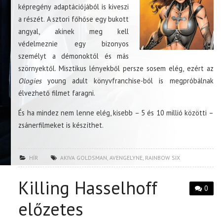
képregény adaptációjából is kiveszi
a részét. A sztori főhőse egy bukott
angyal, akinek meg kell
védelmeznie egy bizonyos
személyt a démonoktól és más
szörnyektől. Misztikus lényekből persze sosem elég, ezért az
Ologies
young adult könyvfranchise-ból is megpróbálnak
élvezhető filmet faragni.
És ha mindez nem lenne elég, kisebb – 5 és 10 millió közötti –
zsánerfilmeket is készíthet.
HÍR
AKIVA GOLDSMAN
,
AVENGELYNE
,
RAINBOW SIX
Killing Hasselhoff
0
előzetes