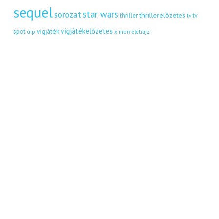
sequel
star wars
sorozat
thrillerelőzetes
thriller
tv
tv
vígjátékelőzetes
vígjáték
spot
uip
x men
életrajz