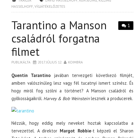
TRAILER
DAVID HASSELHOFF
,
KEN JEONG
,
KILLING
HASSELHOFF
,
VÍGJÁTÉKELŐZETES
Tarantino a Manson
1
családról forgatna
filmet
PUBLIKÁLTA
2017. JÚLIUS 12.
KOIMBRA
Quentin Tarantino
javában tervezgeti következő filmjét,
amiben valószínűleg lesz vagy fél tucatnyi ismert színész. És
hogy miről fog szólni a történet? A Manson családról és
gyilkosságaikról.
Harvey & Bob Weinstein
lesznek a producerek.
Nézzük, hogy eddig mely neveket hoztak kapcsolatba a
tervezettel. A direktor
Margot Robbie
-t képzeli el Sharon