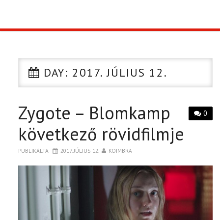
TOP10
KULISSZA
DAY:
2017. JÚLIUS 12.
CIKK
Zygote – Blomkamp
PÓLÓ RENDELÉS
0
következő rövidfilmje
PUBLIKÁLTA
2017. JÚLIUS 12.
KOIMBRA