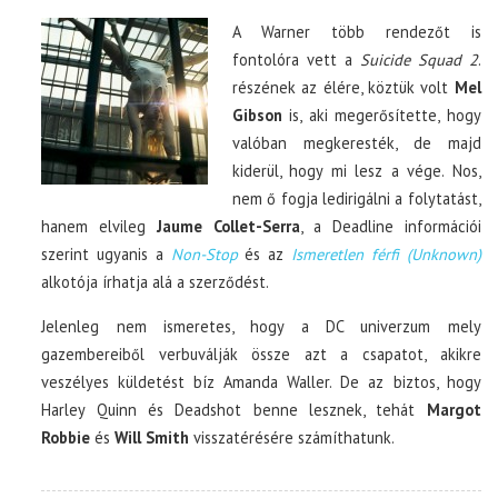
A Warner több rendezőt is
fontolóra vett a
Suicide Squad 2
.
részének az élére, köztük volt
Mel
Gibson
is, aki megerősítette, hogy
valóban megkeresték, de majd
kiderül, hogy mi lesz a vége. Nos,
nem ő fogja ledirigálni a folytatást,
hanem elvileg
Jaume Collet-Serra
, a Deadline információi
szerint ugyanis a
Non-Stop
és az
Ismeretlen férfi (Unknown)
alkotója írhatja alá a szerződést.
Jelenleg nem ismeretes, hogy a DC univerzum mely
gazembereiből verbuválják össze azt a csapatot, akikre
veszélyes küldetést bíz Amanda Waller. De az biztos, hogy
Harley Quinn és Deadshot benne lesznek, tehát
Margot
Robbie
és
Will Smith
visszatérésére számíthatunk.