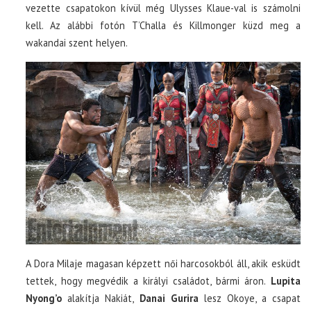
vezette csapatokon kívül még Ulysses Klaue-val is számolni
kell. Az alábbi fotón T’Challa és Killmonger küzd meg a
wakandai szent helyen.
A Dora Milaje magasan képzett női harcosokból áll, akik esküdt
tettek, hogy megvédik a királyi családot, bármi áron.
Lupita
Nyong’o
alakítja Nakiát,
Danai Gurira
lesz Okoye, a csapat