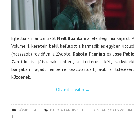
Ejtettünk már pár szót
Neill Blomkamp
jelenlegi munkájáról. A
Volume 1. keretein belül befutott a harmadik és egyben utolsó
(hosszabb) rövidfilm, a Zygote.
Dakota Fanning
és
Jose Pablo
Cantillo
is játszanak ebben, a történet két, sarkvidéki
bányában ragadt emberre összpontosít, akik a túlélésért
küzdenek.
Olvasd tovább
→
RÖVIDFILM
DAKOTA FANNING
,
NEILL BLOMKAMP
,
OATS VOLUME
1