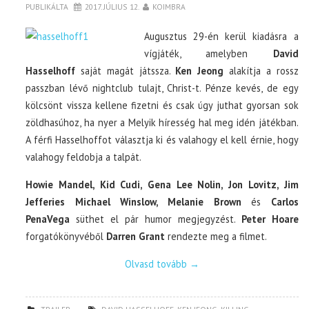
PUBLIKÁLTA
2017. JÚLIUS 12.
KOIMBRA
Augusztus 29-én kerül kiadásra a
vígjáték, amelyben
David
Hasselhoff
saját magát játssza.
Ken Jeong
alakítja a rossz
passzban lévő nightclub tulajt, Christ-t. Pénze kevés, de egy
kölcsönt vissza kellene fizetni és csak úgy juthat gyorsan sok
zöldhasúhoz, ha nyer a Melyik híresség hal meg idén játékban.
A férfi Hasselhoffot választja ki és valahogy el kell érnie, hogy
valahogy feldobja a talpát.
Howie Mandel, Kid Cudi, Gena Lee Nolin, Jon Lovitz, Jim
Jefferies Michael Winslow, Melanie Brown
és
Carlos
PenaVega
süthet el pár humor megjegyzést.
Peter Hoare
forgatókönyvéből
Darren Grant
rendezte meg a filmet.
Olvasd tovább
→