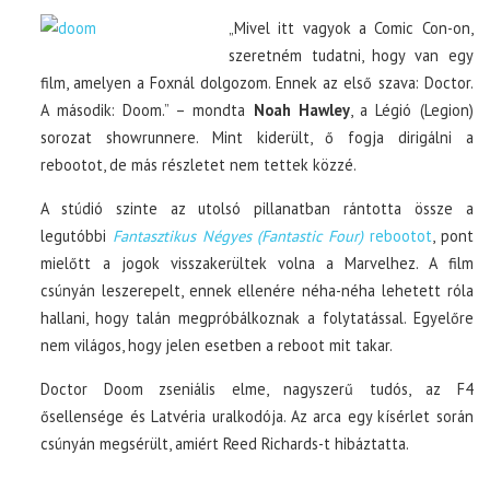
„Mivel itt vagyok a Comic Con-on,
szeretném tudatni, hogy van egy
film, amelyen a Foxnál dolgozom. Ennek az első szava: Doctor.
A második: Doom.” – mondta
Noah Hawley
, a Légió (Legion)
sorozat showrunnere. Mint kiderült, ő fogja dirigálni a
rebootot, de más részletet nem tettek közzé.
A stúdió szinte az utolsó pillanatban rántotta össze a
legutóbbi
Fantasztikus Négyes (Fantastic Four)
rebootot
, pont
mielőtt a jogok visszakerültek volna a Marvelhez. A film
csúnyán leszerepelt, ennek ellenére néha-néha lehetett róla
hallani, hogy talán megpróbálkoznak a folytatással. Egyelőre
nem világos, hogy jelen esetben a reboot mit takar.
Doctor Doom zseniális elme, nagyszerű tudós, az F4
ősellensége és Latvéria uralkodója. Az arca egy kísérlet során
csúnyán megsérült, amiért Reed Richards-t hibáztatta.