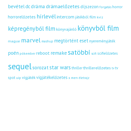
dráma
drámaelőzetes
bevétel
dc
díjszezon
horror
forgatás
hírlevél
intercom
horrorelőzetes
játékból film
kvíz
könyvből film
képregényből film
könyvajánló
marvel
megtörtént eset
nyereményjáték
magyar
mashup
satöbbi
remake
poén
reboot
scifielőzetes
pókember
scifi
sequel
star wars
sorozat
thrillerelőzetes
thriller
tv
tv
vígjátékelőzetes
vígjáték
spot
uip
x men
életrajz