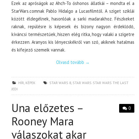
Ezek az apróságok az Ahch-To őshonos állatkái – mondta el a
StarWars.comnak Pablo Hidalgo a Lucasfilmtől. A sziget sziklái
között éldegélnek, hasonlóak a sarki madarakhoz. Fészkeket
raknak, repülésre is képesek és bizony nagyon érdeklődő,
kíváncsi természetűek, hiszen elég ritka, hogy valaki a szigetre
érkezzen. Aranyos kis lényecskékről van szó, akiknek hatalmas
és kifejező szemeik vannak.
Olvasd tovább
→
HÍR
,
KÉPEK
STAR WARS 8
,
STAR WARS. STAR WARS THE LAST
JEDI
Una előzetes –
0
Rooney Mara
válaszokat akar