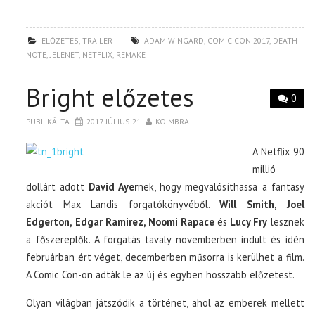
ELŐZETES
,
TRAILER
ADAM WINGARD
,
COMIC CON 2017
,
DEATH
NOTE
,
JELENET
,
NETFLIX
,
REMAKE
Bright előzetes
0
PUBLIKÁLTA
2017. JÚLIUS 21.
KOIMBRA
A Netflix 90
millió
dollárt adott
David Ayer
nek, hogy megvalósíthassa a fantasy
akciót Max Landis forgatókönyvéből.
Will Smith, Joel
Edgerton, Edgar Ramirez, Noomi Rapace
és
Lucy Fry
lesznek
a főszereplők. A forgatás tavaly novemberben indult és idén
februárban ért véget, decemberben műsorra is kerülhet a film.
A Comic Con-on adták le az új és egyben hosszabb előzetest.
Olyan világban játszódik a történet, ahol az emberek mellett