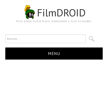
FilmDROID
FRISS HÍREK, ELŐZETESEK, ÚJDONSÁGOK A FILM VILÁGÁBÓL.
MENU
HÍR
TRAILER
KRITIKA
BOXOFFICE