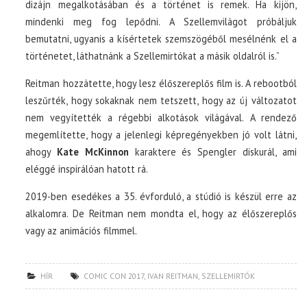
dizájn megalkotásában és a történet is remek. Ha kijön,
mindenki meg fog lepődni. A Szellemvilágot próbáljuk
bemutatni, ugyanis a kísértetek szemszögéből mesélnénk el a
történetet, láthatnánk a Szellemirtókat a másik oldalról is.”
Reitman hozzátette, hogy lesz élőszereplős film is. A rebootból
leszűrték, hogy sokaknak nem tetszett, hogy az új változatot
nem vegyítették a régebbi alkotások világával. A rendező
megemlítette, hogy a jelenlegi képregényekben jó volt látni,
ahogy
Kate McKinnon
karaktere és Spengler diskurál, ami
eléggé inspirálóan hatott rá.
2019-ben esedékes a 35. évforduló, a stúdió is készül erre az
alkalomra. De Reitman nem mondta el, hogy az élőszereplős
vagy az animációs filmmel.
HÍR
COMIC CON 2017
,
IVAN REITMAN
,
SZELLEMIRTÓK