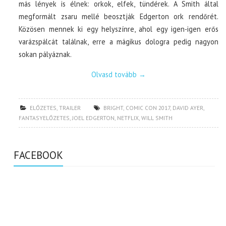
más lények is élnek: orkok, elfek, tündérek. A Smith által
megformált zsaru mellé beosztják Edgerton ork rendőrét.
Közösen mennek ki egy helyszínre, ahol egy igen-igen erős
varázspálcát találnak, erre a mágikus dologra pedig nagyon
sokan pályáznak.
Olvasd tovább
→
ELŐZETES
,
TRAILER
BRIGHT
,
COMIC CON 2017
,
DAVID AYER
,
FANTASYELŐZETES
,
JOEL EDGERTON
,
NETFLIX
,
WILL SMITH
FACEBOOK