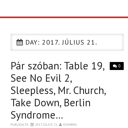
TOP10
KULISSZA
DAY:
2017. JÚLIUS 21.
CIKK
Pár szóban: Table 19,
PÓLÓ RENDELÉS
0
See No Evil 2,
Sleepless, Mr. Church,
Take Down, Berlin
Syndrome…
PUBLIKÁLTA
2017. JÚLIUS 21.
KOIMBRA