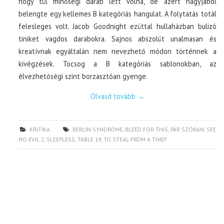
hogy túl minőségi darab lett volna, de azért nagyjából
belengte egy kellemes B kategóriás hangulat. A folytatás totál
felesleges volt. Jacob Goodnight ezúttal hullaházban bulizó
tiniket vagdos darabokra. Sajnos abszolút unalmasan és
kreatívnak egyáltalán nem nevezhető módon történnek a
kivégzések. Tocsog a B kategóriás sablonokban, az
élvezhetőségi szint borzasztóan gyenge.
Olvasd tovább
→
KRITIKA
BERLIN SYNDROME
,
BLEED FOR THIS
,
PÁR SZÓBAN
,
SEE
NO EVIL 2
,
SLEEPLESS
,
TABLE 19
,
TO STEAL FROM A THIEF