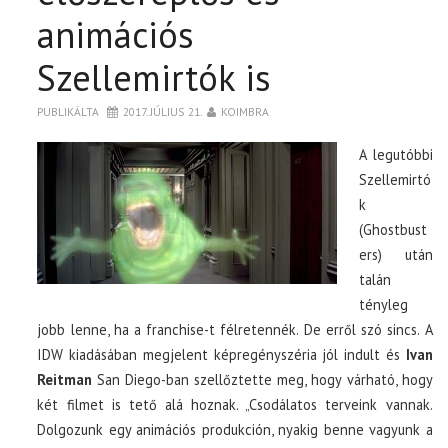
animációs
Szellemirtók is
PUBLIKÁLTA
2017. JÚLIUS 21.
KOIMBRA
A legutóbbi
Szellemirtó
k
(Ghostbust
ers) után
talán
tényleg
jobb lenne, ha a franchise-t félretennék. De erről szó sincs. A
IDW kiadásában megjelent képregényszéria jól indult és
Ivan
Reitman
San Diego-ban szellőztette meg, hogy várható, hogy
két filmet is tető alá hoznak. „Csodálatos terveink vannak.
Dolgozunk egy animációs produkción, nyakig benne vagyunk a