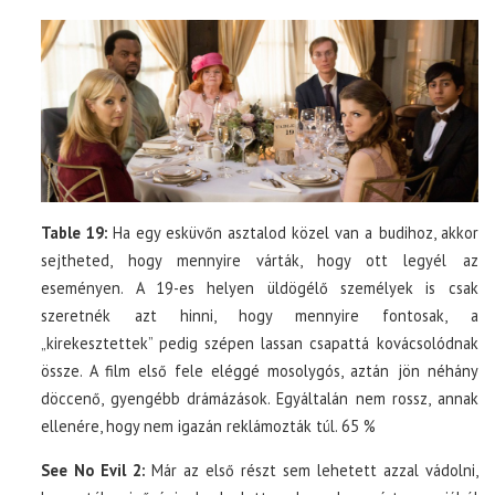
Table 19:
Ha egy esküvőn asztalod közel van a budihoz, akkor
sejtheted, hogy mennyire várták, hogy ott legyél az
eseményen. A 19-es helyen üldögélő személyek is csak
szeretnék azt hinni, hogy mennyire fontosak, a
„kirekesztettek” pedig szépen lassan csapattá kovácsolódnak
össze. A film első fele eléggé mosolygós, aztán jön néhány
döccenő, gyengébb drámázások. Egyáltalán nem rossz, annak
ellenére, hogy nem igazán reklámozták túl. 65 %
See No Evil 2:
Már az első részt sem lehetett azzal vádolni,