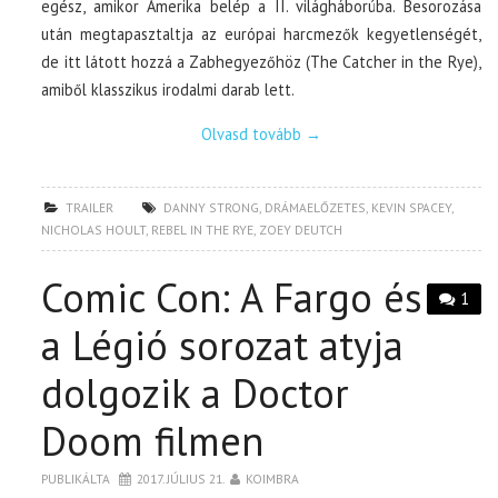
egész, amikor Amerika belép a II. világháborúba. Besorozása
után megtapasztaltja az európai harcmezők kegyetlenségét,
de itt látott hozzá a Zabhegyezőhöz (The Catcher in the Rye),
amiből klasszikus irodalmi darab lett.
Olvasd tovább
→
TRAILER
DANNY STRONG
,
DRÁMAELŐZETES
,
KEVIN SPACEY
,
NICHOLAS HOULT
,
REBEL IN THE RYE
,
ZOEY DEUTCH
Comic Con: A Fargo és
1
a Légió sorozat atyja
dolgozik a Doctor
Doom filmen
PUBLIKÁLTA
2017. JÚLIUS 21.
KOIMBRA