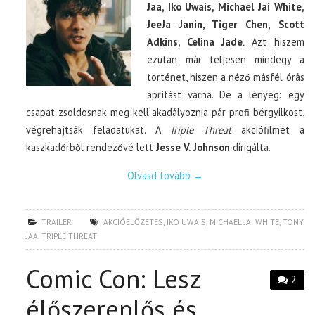
Jaa, Iko Uwais, Michael Jai White,
JeeJa Janin, Tiger Chen, Scott
Adkins, Celina Jade
.
Azt hiszem
ezután már teljesen mindegy a
történet, hiszen a néző másfél órás
aprítást várna. De a lényeg: egy
csapat zsoldosnak meg kell akadályoznia pár profi bérgyilkost,
végrehajtsák feladatukat. A
Triple Threat
akciófilmet a
kaszkadőrből rendezővé lett
Jesse V. Johnson
dirigálta.
Olvasd tovább
→
TRAILER
AKCIÓELŐZETES
,
IKO UWAIS
,
MICHAEL JAI WHITE
,
TONY
JAA
,
TRIPLE THREAT
Comic Con: Lesz
2
élőszereplős és