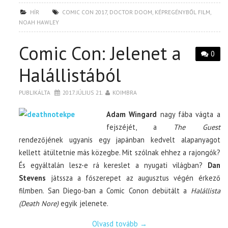
HÍR
COMIC CON 2017
,
DOCTOR DOOM
,
KÉPREGÉNYBŐL FILM
,
NOAH HAWLEY
Comic Con: Jelenet a
0
Halállistából
PUBLIKÁLTA
2017. JÚLIUS 21.
KOIMBRA
Adam Wingard
nagy fába vágta a
fejszéjét, a
The Guest
rendezőjének ugyanis egy japánban kedvelt alapanyagot
kellett átültetnie más közegbe. Mit szólnak ehhez a rajongók?
És egyáltalán lesz-e rá kereslet a nyugati világban?
Dan
Stevens
játssza a főszerepet az augusztus végén érkező
filmben. San Diego-ban a Comic Conon debütált a
Halállista
(Death Nore)
egyik jelenete.
Olvasd tovább
→