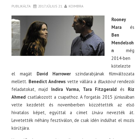
PUBLIKÁLTA
2017. JÚLIUS 21.
KOIMBRA
Rooney
Mara
és
Ben
Mendelsoh
n
még
2014-ben
kötelezte
el magát
David Harrower
színdarabjának filmváltozata
mellett.
Benedict Andrews
vette vállára a
Blackbird
rendezői
feladatokat, majd
Indira Varma, Tara Fitzgerald
és
Riz
Ahmed
csatlakozott a csapathoz. A forgatás 2015 júniusában
vette kezdetét és novemberben közzétették az első
hivatalos képet, egyúttal a címet
Unára
nevezték át.
Levetették néhány fesztiválon, de csak idén indulhat el mozis
körútjára.