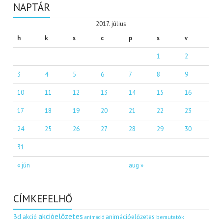
NAPTÁR
2017. július
h
k
s
c
p
s
v
1
2
3
4
5
6
7
8
9
10
11
12
13
14
15
16
17
18
19
20
21
22
23
24
25
26
27
28
29
30
31
« jún
aug »
CÍMKEFELHŐ
akcióelőzetes
3d
akció
animációelőzetes
bemutatók
animáció