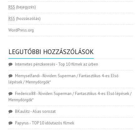
RSS
(bejegyzés)
RSS
(hozzászólás)
WordPress.org
LEGUTÓBBI HOZZÁSZÓLÁSOK
Internetes pénzkeresés
-
Top 10 filmek az űrben
Memyselfandi
-
Röviden: Superman / Fantasztikus 4-es: Első
lépések / Mennydörgők*
Frederico88
-
Röviden: Superman / Fantasztikus 4-es: Első lépések /
Mennydörgők*
BKaulitz
-
Alias sorozat
Papyrus
-
TOP 10 időutazós filmek