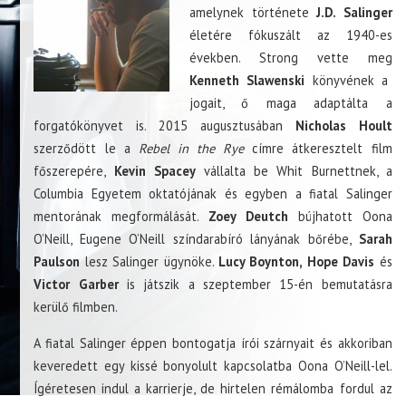
amelynek története
J.D. Salinger
életére fókuszált az 1940-es
években. Strong vette meg
Kenneth Slawenski
könyvének a
jogait, ő maga adaptálta a
forgatókönyvet is. 2015 augusztusában
Nicholas Hoult
szerződött le a
Rebel in the Rye
címre átkeresztelt film
főszerepére,
Kevin Spacey
vállalta be Whit Burnettnek, a
Columbia Egyetem oktatójának és egyben a fiatal Salinger
mentorának megformálását.
Zoey Deutch
bújhatott Oona
O’Neill, Eugene O’Neill színdarabíró lányának bőrébe,
Sarah
Paulson
lesz Salinger ügynöke.
Lucy Boynton, Hope Davis
és
Victor Garber
is játszik a szeptember 15-én bemutatásra
kerülő filmben.
A fiatal Salinger éppen bontogatja írói szárnyait és akkoriban
keveredett egy kissé bonyolult kapcsolatba Oona O’Neill-lel.
Ígéretesen indul a karrierje, de hirtelen rémálomba fordul az