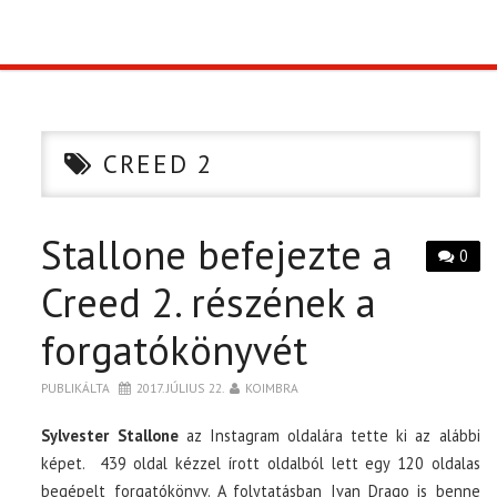
TOP10
KULISSZA
CREED 2
CIKK
Stallone befejezte a
PÓLÓ RENDELÉS
0
Creed 2. részének a
forgatókönyvét
PUBLIKÁLTA
2017. JÚLIUS 22.
KOIMBRA
Sylvester Stallone
az Instagram oldalára tette ki az alábbi
képet. 439 oldal kézzel írott oldalból lett egy 120 oldalas
begépelt forgatókönyv. A folytatásban Ivan Drago is benne