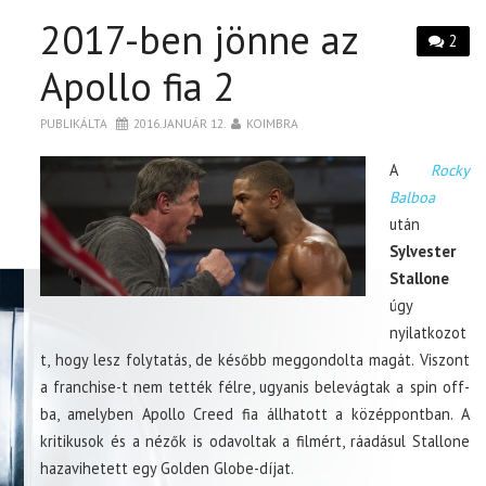
2017-ben jönne az
2
Apollo fia 2
PUBLIKÁLTA
2016. JANUÁR 12.
KOIMBRA
A
Rocky
Balboa
után
Sylvester
Stallone
úgy
nyilatkozot
t, hogy lesz folytatás, de később meggondolta magát. Viszont
a franchise-t nem tették félre, ugyanis belevágtak a spin off-
ba, amelyben Apollo Creed fia állhatott a középpontban. A
kritikusok és a nézők is odavoltak a filmért, ráadásul Stallone
hazavihetett egy Golden Globe-díjat.