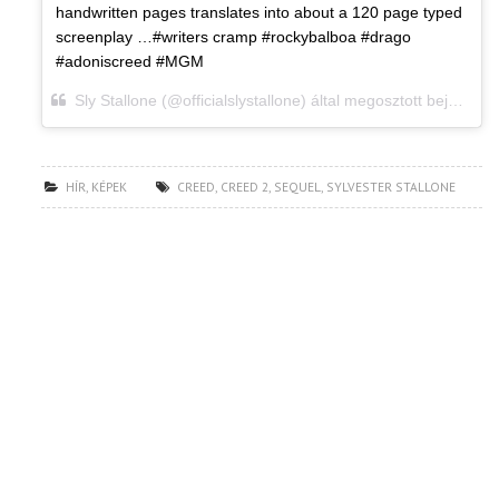
handwritten pages translates into about a 120 page typed
screenplay …#writers cramp #rockybalboa #drago
#adoniscreed #MGM
Sly Stallone (@officialslystallone) által megosztott bejegyzés,
HÍR
,
KÉPEK
CREED
,
CREED 2
,
SEQUEL
,
SYLVESTER STALLONE