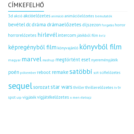
CÍMKEFELHŐ
akcióelőzetes
3d
akció
animációelőzetes
bemutatók
animáció
dráma
drámaelőzetes
bevétel
dc
díjszezon
horror
forgatás
hírlevél
intercom
horrorelőzetes
játékból film
kvíz
könyvből film
képregényből film
könyvajánló
marvel
megtörtént eset
nyereményjáték
magyar
mashup
satöbbi
remake
poén
reboot
scifielőzetes
pókember
scifi
sequel
star wars
sorozat
thrillerelőzetes
thriller
tv
tv
vígjátékelőzetes
vígjáték
spot
uip
x men
életrajz