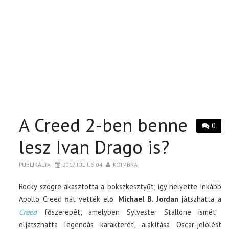
A Creed 2-ben benne
0
lesz Ivan Drago is?
PUBLIKÁLTA
2017. JÚLIUS 04.
KOIMBRA
Rocky szögre akasztotta a bokszkesztyűt, így helyette inkább
Apollo Creed fiát vették elő.
Michael B. Jordan
játszhatta a
Creed
főszerepét, amelyben Sylvester Stallone ismét
eljátszhatta legendás karakterét, alakítása Oscar-jelölést