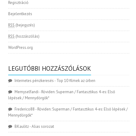
Regisztráció
Bejelentkezés
RSS
(bejegyzés)
RSS
(hozzászólás)
WordPress.org
LEGUTÓBBI HOZZÁSZÓLÁSOK
Internetes pénzkeresés
-
Top 10 filmek az űrben
Memyselfandi
-
Röviden: Superman / Fantasztikus 4-es: Első
lépések / Mennydörgők*
Frederico88
-
Röviden: Superman / Fantasztikus 4-es: Első lépések /
Mennydörgők*
BKaulitz
-
Alias sorozat