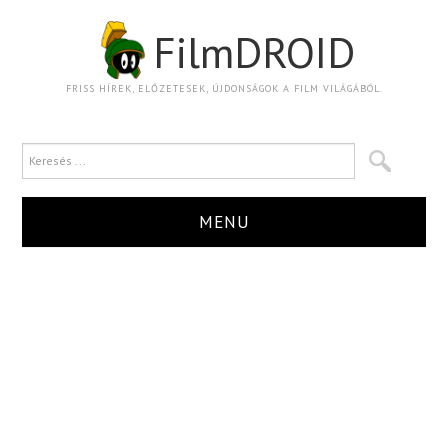
FilmDROID
FRISS HÍREK, ELŐZETESEK, ÚJDONSÁGOK A FILM VILÁGÁBÓL.
MENU
HÍR
TRAILER
KRITIKA
BOXOFFICE