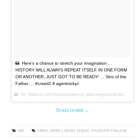
Here’s a chance to stretch your imagination …
HISTORY WILL ALWAYS REPEAT ITSELF IN ONE FORM
OR ANOTHER, JUST GOT TO BE READY! … Sins of the
Father…. #creed2 # agentnickyc
Sly Stallone (@officialslystallone) által megosztott bejegyzés,
Olvasd tovább
→
HÍR
CREED
,
CREED 2
,
ROCKY
,
SEQUEL
,
SYLVESTER STALLONE