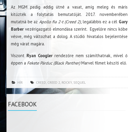
Az MGM pedig addig ütné a vasat, amíg meleg és máris
kitűzték a folytatás bemutatóját. 2017. novemberében
mutatná be az
Apollo fia 2-t (Creed 2)
, legalábbis ez a cél
Gary
Barber
vezérigazgató elmondása szerint. Egyelőre nincs kőbe
vésve, még változhat a dolog. A stúdió hivatalos bejelentése
még várat magára.
Viszont
Ryan Coogler
rendezőre nem számíthatnak, mivel ő
éppen a
Fekete Párduc (Black Panther)
Marvel filmet készíti elő.
HÍR
CREED
,
CREED 2
,
ROCKY
,
SEQUEL
FACEBOOK