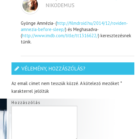
NIKODEMUS
Gyönge Amnézia- (
http://filmdroid.hu/2014/12/roviden-
amnezia-before-sleep/
) és Meghasadva-
(
http://www.imdb.com/title/tt1316622/
) keresztezésnek
tűnik.
VÉLEMÉNY, HOZZÁSZÓLÁS?
Az email címet nem tesszük közzé.
A kötelező mezőket
*
karakterrel jelöltük
Hozzászólás