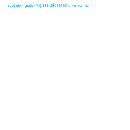
vígjátékelőzetes
vígjáték
spot
uip
x men
életrajz