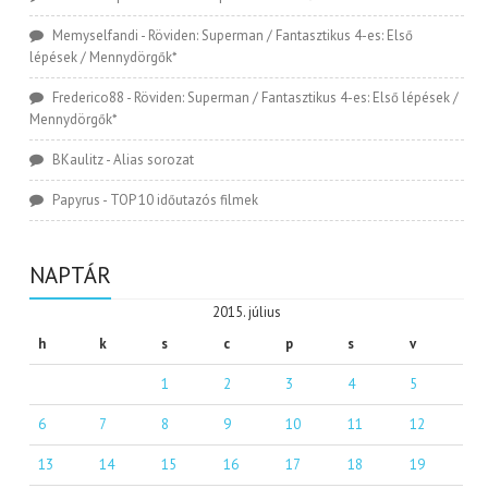
Memyselfandi
-
Röviden: Superman / Fantasztikus 4-es: Első
lépések / Mennydörgők*
Frederico88
-
Röviden: Superman / Fantasztikus 4-es: Első lépések /
Mennydörgők*
BKaulitz
-
Alias sorozat
Papyrus
-
TOP 10 időutazós filmek
NAPTÁR
2015. július
h
k
s
c
p
s
v
1
2
3
4
5
6
7
8
9
10
11
12
13
14
15
16
17
18
19