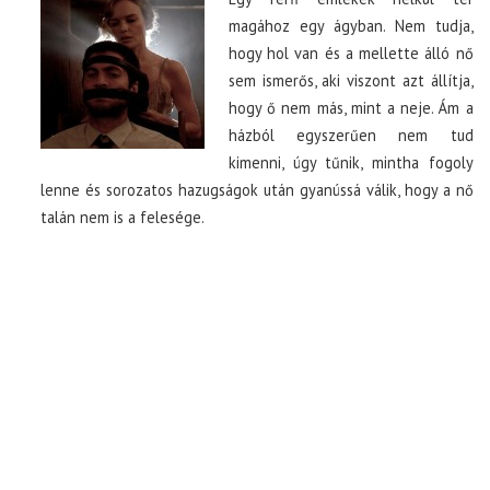
magához egy ágyban. Nem tudja,
hogy hol van és a mellette álló nő
TOP10
sem ismerős, aki viszont azt állítja,
hogy ő nem más, mint a neje. Ám a
KULISSZA
házból egyszerűen nem tud
kimenni, úgy tűnik, mintha fogoly
CIKK
lenne és sorozatos hazugságok után gyanússá válik, hogy a nő
talán nem is a felesége.
PÓLÓ RENDELÉS