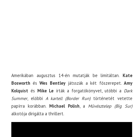
Amerikában augusztus 14-én mutatják be limitáltan.
Kate
Bosworth
és
Wes Bentley
játsszák a két főszerepet.
Amy
Kolquist
és
Mike Le
írták a forgatókönyvet, utóbbi a
Dark
Summer
, előbbi
A kartell (Border Run)
történetét vetette
papírra korábban.
Michael Polish
, a
Művésztelep (Big Sur)
alkotója dirigálta a thrillert.