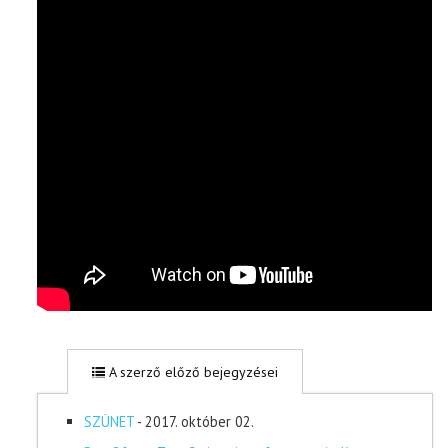
A szerző előző bejegyzései
SZÜNET
- 2017. október 02.