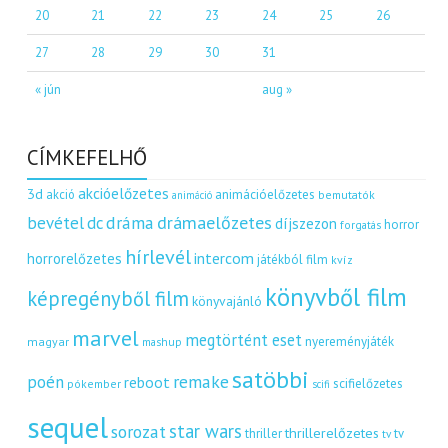
20
21
22
23
24
25
26
27
28
29
30
31
« jún
aug »
CÍMKEFELHŐ
akcióelőzetes
3d
akció
animációelőzetes
bemutatók
animáció
dráma
drámaelőzetes
bevétel
dc
díjszezon
horror
forgatás
hírlevél
intercom
horrorelőzetes
játékból film
kvíz
könyvből film
képregényből film
könyvajánló
marvel
megtörtént eset
nyereményjáték
magyar
mashup
satöbbi
remake
poén
reboot
scifielőzetes
pókember
scifi
sequel
star wars
sorozat
thrillerelőzetes
thriller
tv
tv