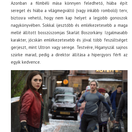
Azonban a filmbéli mása könnyen feledhető, hiába épít
sereget és hiába a világmegváltó (vagy inkább romboló) terv,
biztosra vehető, hogy nem kap helyet a legjobb gonoszok
nagykönyvében. Sokkal ijesztőbb és emlékezetesebb a maga
mellé állított bosszúszomjas Skarlát Boszorkány. Izgalmasabb
karakter, jócskán emlékezetesebb és jóval több feszültséget
gerjeszt, mint Ultron vagy serege. Testvére, Higanyszál sajnos
szürke marad, pedig a direktor állítása a hipergyors férfi az
egyik kedvence.