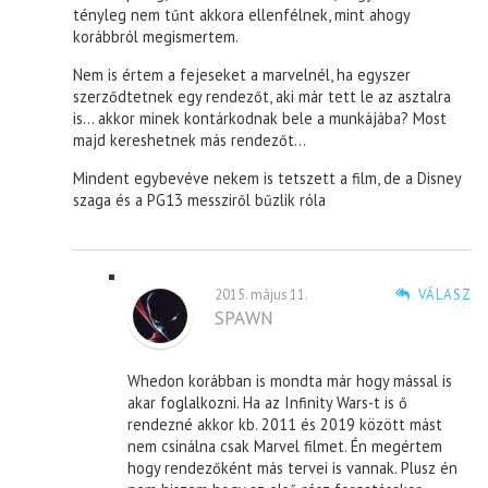
tényleg nem tűnt akkora ellenfélnek, mint ahogy
korábbról megismertem.
Nem is értem a fejeseket a marvelnél, ha egyszer
szerződtetnek egy rendezőt, aki már tett le az asztalra
is… akkor minek kontárkodnak bele a munkájába? Most
majd kereshetnek más rendezőt…
Mindent egybevéve nekem is tetszett a film, de a Disney
szaga és a PG13 messziről bűzlik róla
2015. május 11.
VÁLASZ
SPAWN
Whedon korábban is mondta már hogy mással is
akar foglalkozni. Ha az Infinity Wars-t is ő
rendezné akkor kb. 2011 és 2019 között mást
nem csinálna csak Marvel filmet. Én megértem
hogy rendezőként más tervei is vannak. Plusz én