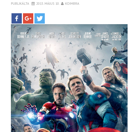
BOXOFFICE
PUBLIKÁLTA
2015. MÁJUS 10.
KOIMBRA
TOP10
KULISSZA
CIKK
PÓLÓ RENDELÉS