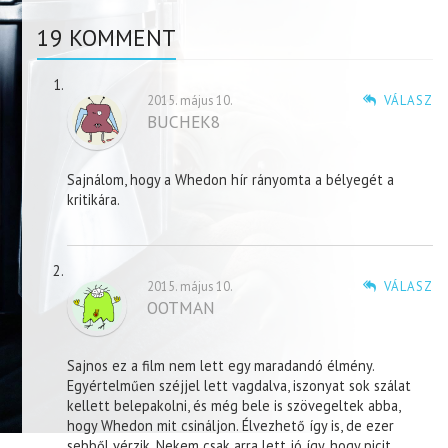
19 KOMMENT
2015. május 10.
VÁLASZ
BUCHEK8
Sajnálom, hogy a Whedon hír rányomta a bélyegét a
kritikára.
2015. május 10.
VÁLASZ
OOTMAN
Sajnos ez a film nem lett egy maradandó élmény.
Egyértelműen széjjel lett vagdalva, iszonyat sok szálat
kellett belepakolni, és még bele is szövegeltek abba,
hogy Whedon mit csináljon. Élvezhető így is, de ezer
sebből vérzik. Nekem csak arra lett jó így, hogy picit