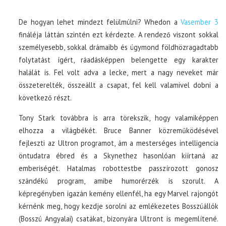
De hogyan lehet mindezt felülmúlni? Whedon a
Vasember 3
fináléja láttán szintén ezt kérdezte. A rendező viszont sokkal
személyesebb, sokkal drámaibb és úgymond földhözragadtabb
folytatást ígért, ráadásképpen belengette egy karakter
halálát is. Fel volt adva a lecke, mert a nagy neveket már
összeterelték, összeállt a csapat, fel kell valamivel dobni a
következő részt.
Tony Stark továbbra is arra törekszik, hogy valamiképpen
elhozza a világbékét. Bruce Banner közreműködésével
fejleszti az Ultron programot, ám a mesterséges intelligencia
öntudatra ébred és a Skynethez hasonlóan kiírtaná az
emberiségét. Hatalmas robottestbe passzírozott gonosz
szándékú program, amibe humorérzék is szorult. A
képregényben igazán kemény ellenfél, ha egy Marvel rajongót
kérnénk meg, hogy kezdje sorolni az emlékezetes Bosszúállók
(Bosszú Angyalai) csatákat, bizonyára Ultront is megemlítené.