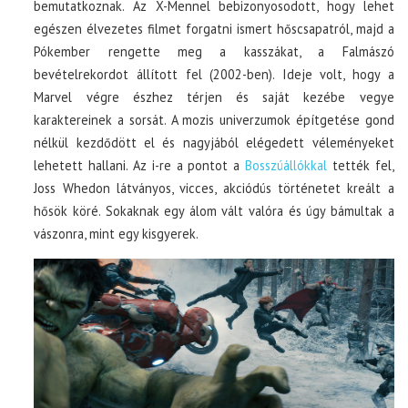
bemutatkoznak. Az X-Mennel bebizonyosodott, hogy lehet
egészen élvezetes filmet forgatni ismert hőscsapatról, majd a
Pókember rengette meg a kasszákat, a Falmászó
bevételrekordot állított fel (2002-ben). Ideje volt, hogy a
Marvel végre észhez térjen és saját kezébe vegye
karaktereinek a sorsát. A mozis univerzumok építgetése gond
nélkül kezdődött el és nagyjából elégedett véleményeket
lehetett hallani. Az i-re a pontot a
Bosszúállókkal
tették fel,
Joss Whedon látványos, vicces, akciódús történetet kreált a
hősök köré. Sokaknak egy álom vált valóra és úgy bámultak a
vászonra, mint egy kisgyerek.