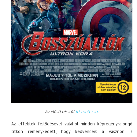
Az előző részről
itt esett szó
.
Az effektek fejlődésével valahol minden képregényrajongó
titkon reménykedett, hogy kedvenceik a vásznon is