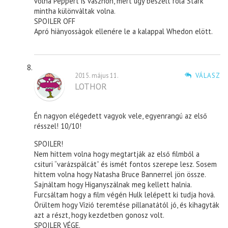
volna Peppert is vàsznon, mert ugy beszélt róla Stark
mintha különvàltak volna.
SPOILER OFF
Apró hiànyossàgok ellenére le a kalappal Whedon elött.
2015. május 11.
VÁLASZ
LOTHOR
Én nagyon elégedett vagyok vele, egyenrangú az első
résszel! 10/10!
SPOILER!
Nem hittem volna hogy megtartják az első filmből a
csituri “varázspálcát” és ismét fontos szerepe lesz. Sosem
hittem volna hogy Natasha Bruce Bannerrel jön össze.
Sajnáltam hogy Higanyszálnak meg kellett halnia.
Furcsáltam hogy a film végén Hulk lelépett ki tudja hová.
Örültem hogy Vízió teremtése pillanatától jó, és kihagyták
azt a részt, hogy kezdetben gonosz volt.
SPOILER VÉGE.