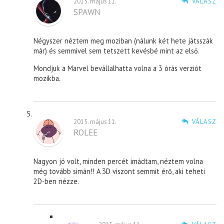
2015. május 11.
VÁLASZ
SPAWN
Négyszer néztem meg moziban (nálunk két hete játsszák
már) és semmivel sem tetszett kevésbé mint az első.
Mondjuk a Marvel bevállalhatta volna a 3 órás verziót
mozikba.
2015. május 11.
VÁLASZ
ROLEE
Nagyon jó volt, minden percét imádtam, néztem volna
még tovább simán!! A 3D viszont semmit érő, aki teheti
2D-ben nézze.