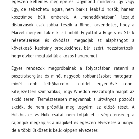
egészen kellemes meglepetés. Úgymond mindenki így vagy
úgy, de sebezhető figura, nem bárkit leabáló hősök, hanem
kosztümbe bújt emberek. A „menedékházban” lezajló
diskurzusok csak jobbá teszik a filmet, örvendetes, hogy a
Marvel mégsem lökte ki a filmből. Egyúttal a Rogers és Stark
nézeteltérései és civódásai megadják az alaphangot a
következő Kapitány produkcióhoz, bár azért hozzátartozik,
hogy olykor megtalálják a közös hangnemet.
Egyes rendezők megpróbálnak a folytatásban rátenni a
pusztításorgiára és minél nagyobb robbantásokat mutogatni,
minél több felhőkarcolót földdel egyenlővé tenni.
Kifejezetten szimpatikus, hogy Whedon visszafogta magát az
akció terén. Természetesen megvannak a látványos, pózolós
akciók, de nem próbálja meg legyűrni az előző részt. A
Hulkbuster vs Hulk csatát nem tolják el a végtelenségig, a
rajongók megkapják a magukét és egészen élvezetes a bunyó,
de a többi ütközet is kellőképpen élvezetes.