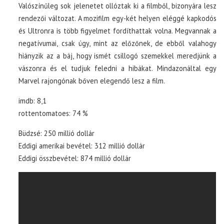
Valószínűleg sok jelenetet ollóztak ki a filmből, bizonyára lesz
rendezői változat. A mozifilm egy-két helyen eléggé kapkodós
és Ultronra is több figyelmet fordíthattak volna. Megvannak a
negatívumai, csak úgy, mint az előzőnek, de ebből valahogy
hiányzik az a báj, hogy ismét csillogó szemekkel meredjünk a
vászonra és el tudjuk feledni a hibákat. Mindazonáltal egy
Marvel rajongónak bőven elegendő lesz a film.
imdb: 8,1
rottentomatoes: 74 %
Büdzsé: 250 millió dollár
Eddigi amerikai bevétel: 312 millió dollár
Eddigi összbevétel: 874 millió dollár