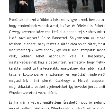
Próbálták lehozni a földre a hősöket is, igyekeznek bemutatni,
hogy mindenkinek vannak álmai, érzései és félelmei is. Fekete
Özvegy szeretne közelebb kerülni a benne rejlő szörny miatt
kissé távolságtartó Bruce Bannerrel. Sólyomszem az előző
részben jelenetei nagy részét a sötét oldalon töltötte, most
megismerhetjük közelebbről, így kvázi még szimpatikusabbá
válik, jobban lehet azonosulni vele. A Boszorkány
mesterkedéseinek hála a betekintést nyerhetünk, hogy melyik
karakter mitől tart a leginkább, amelyeknek drámaibb hatást
kellene kölcsönöznie a sztorinak és egyúttal mindenkiről
megtudnánk némi pluszt. Csakhogy a Marvel alaposan
megnyirbáltatta ezeket a jeleneteket, így kevésbé jön át, amit
Whedon szeretett volna elérni.
És ha már a vágást említettem: Érezhető, hogy jó néhány
percet kellett kiollóznia Whedonnak a végső változatból.