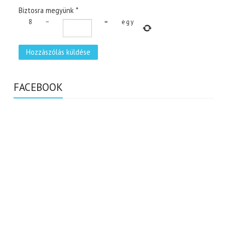
Biztosra megyünk
*
8
−
=
egy
FACEBOOK