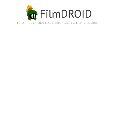
FilmDROID
FRISS HÍREK, ELŐZETESEK, ÚJDONSÁGOK A FILM VILÁGÁBÓL.