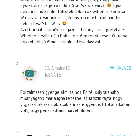
gyorsabban teljen az idő a Star Warsra várva.
Igaz
nekem minden film töltelék abban az évben, mikor Star
Wars is van. Várjunk csak, de hiszen mostantól minden
évben lesz Star Wars.
Azért annak örülnék ha igaznak bizonyulna a pletyka és
Whedon elvállalná a Boba Fett film rendezését. Ő tudna
egy rohadt jó filmet csinálnia fejvadásszal.
2015. május 10.
VÁLASZ
REGGIE
Borzalmasan gyenge film, sajnos. Ennél súlytalanabb,
műanyagabb már aligha lehetne..az látszik rajta, hogy
vígjátéknak szánták, csak annak is gyenge. Utolsó alkalom
volt, hogy pénzt adtam marvel filmért.