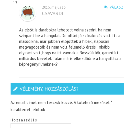
2015. május 13.
VÁLASZ
CSAVARDI
Az elsőt is darabokra lehetett volna szedni, ha nem
szippant be a hangulat. De oltári jó szórakozás volt. Itt a
másodiknál már jobban előjöttek a hibák, alaposan
megvagdosták és nem volt felemelő érzés. Inkább
olyasmi volt, hogy na itt vannak a Bosszúállók, garantált
milliárdos bevétel. Talán máris elkezdődne a hanyatlása a
képregényfilmeknek?
VÉLEMÉNY, HOZZÁSZÓLÁS?
Az email címet nem tesszük közzé.
A kötelező mezőket
*
karakterrel jelöltük
Hozzászólás