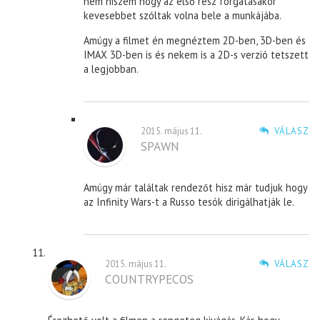
nem hiszem hogy az első rész forgatásakor
kevesebbet szóltak volna bele a munkájába.
Amúgy a filmet én megnéztem 2D-ben, 3D-ben és
IMAX 3D-ben is és nekem is a 2D-s verzió tetszett
a legjobban.
2015. május 11.
VÁLASZ
SPAWN
Amúgy már találtak rendezőt hisz már tudjuk hogy
az Infinity Wars-t a Russo tesók dirigálhatják le.
2015. május 11.
VÁLASZ
COUNTRYPECOS