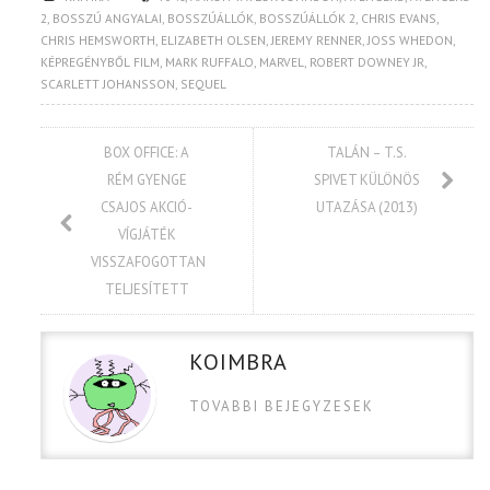
2
,
BOSSZÚ ANGYALAI
,
BOSSZÚÁLLÓK
,
BOSSZÚÁLLÓK 2
,
CHRIS EVANS
,
CHRIS HEMSWORTH
,
ELIZABETH OLSEN
,
JEREMY RENNER
,
JOSS WHEDON
,
KÉPREGÉNYBŐL FILM
,
MARK RUFFALO
,
MARVEL
,
ROBERT DOWNEY JR
,
SCARLETT JOHANSSON
,
SEQUEL
BOX OFFICE: A
TALÁN – T.S.
RÉM GYENGE
SPIVET KÜLÖNÖS
CSAJOS AKCIÓ-
UTAZÁSA (2013)
VÍGJÁTÉK
VISSZAFOGOTTAN
TELJESÍTETT
KOIMBRA
TOVABBI BEJEGYZESEK