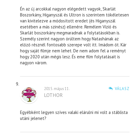
Én az új arcokkal nagyon elégedett vagyok, Skarlát
Boszorkány, Higanyszál és Ultron is szerintem tökéletesen
van kivitelezve a módosított eredet (és Higanyszál
esetében a más szinész) ellenére. Remélem Vízió és
Skarlát boszorkány megmaradnak a folytatásokban is.
Személy szerint nagyon örültem hogy Natashának az
előző résznél fontosabb szerepe volt itt. Imádom őt. Kár
hogy saját filmje nem lehet. De nem adom fel a reményt
hogy 2020 után mégis lesz. És eme film folytatásait is
nagyon várom.
2015. május 11.
VÁLASZ
LOTHOR
Egyébként legyen szíves valaki elárulni mi volt a stáblista
utáni jelenet?