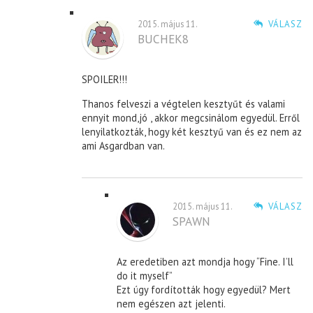
2015. május 11.
VÁLASZ
BUCHEK8
SPOILER!!!
Thanos felveszi a végtelen kesztyűt és valami
ennyit mond,jó , akkor megcsinálom egyedül. Erről
lenyilatkozták, hogy két kesztyű van és ez nem az
ami Asgardban van.
2015. május 11.
VÁLASZ
SPAWN
Az eredetiben azt mondja hogy “Fine. I’ll
do it myself”
Ezt úgy fordították hogy egyedül? Mert
nem egészen azt jelenti.