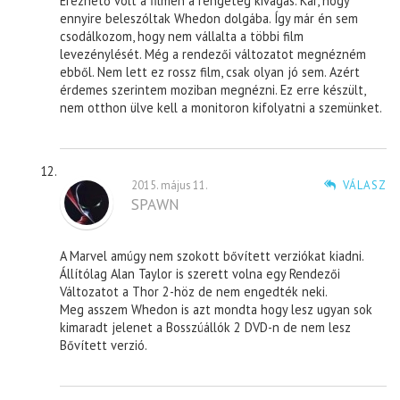
Érezhető volt a filmen a rengeteg kivágás. Kár, hogy
ennyire beleszóltak Whedon dolgába. Így már én sem
csodálkozom, hogy nem vállalta a többi film
levezénylését. Még a rendezői változatot megnézném
ebből. Nem lett ez rossz film, csak olyan jó sem. Azért
érdemes szerintem moziban megnézni. Ez erre készült,
nem otthon ülve kell a monitoron kifolyatni a szemünket.
2015. május 11.
VÁLASZ
SPAWN
A Marvel amúgy nem szokott bővített verziókat kiadni.
Állítólag Alan Taylor is szerett volna egy Rendezői
Változatot a Thor 2-höz de nem engedték neki.
Meg asszem Whedon is azt mondta hogy lesz ugyan sok
kimaradt jelenet a Bosszúállók 2 DVD-n de nem lesz
Bővített verzió.