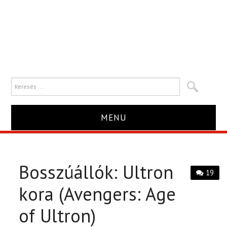
MENU
HÍR
Bosszúállók: Ultron
TRAILER
19
kora (Avengers: Age
KRITIKA
of Ultron)