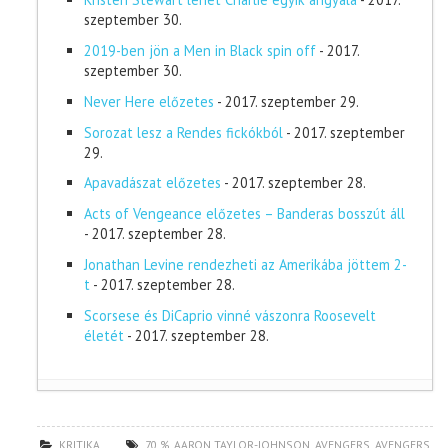
szeptember 30.
2019-ben jön a Men in Black spin off
- 2017.
szeptember 30.
Never Here előzetes
- 2017. szeptember 29.
Sorozat lesz a Rendes fickókból
- 2017. szeptember
29.
Apavadászat előzetes
- 2017. szeptember 28.
Acts of Vengeance előzetes – Banderas bosszút áll
- 2017. szeptember 28.
Jonathan Levine rendezheti az Amerikába jöttem 2-
t
- 2017. szeptember 28.
Scorsese és DiCaprio vinné vászonra Roosevelt
életét
- 2017. szeptember 28.
KRITIKA
70 %
,
AARON TAYLOR-JOHNSON
,
AVENGERS
,
AVENGERS