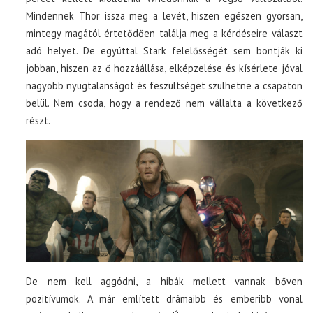
Mindennek Thor issza meg a levét, hiszen egészen gyorsan,
mintegy magától értetődően találja meg a kérdéseire választ
adó helyet. De egyúttal Stark felelősségét sem bontják ki
jobban, hiszen az ő hozzáállása, elképzelése és kísérlete jóval
nagyobb nyugtalanságot és feszültséget szülhetne a csapaton
belül. Nem csoda, hogy a rendező nem vállalta a következő
részt.
De nem kell aggódni, a hibák mellett vannak bőven
pozitívumok. A már említett drámaibb és emberibb vonal