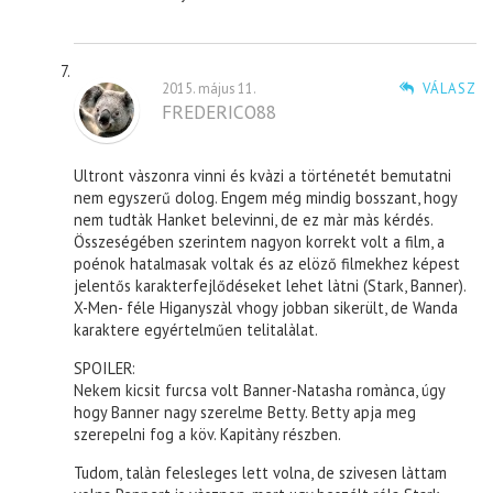
2015. május 11.
VÁLASZ
FREDERICO88
Ultront vàszonra vinni és kvàzi a történetét bemutatni
nem egyszerű dolog. Engem még mindig bosszant, hogy
nem tudtàk Hanket belevinni, de ez màr màs kérdés.
Összeségében szerintem nagyon korrekt volt a film, a
poénok hatalmasak voltak és az elöző filmekhez képest
jelentős karakterfejlődéseket lehet làtni (Stark, Banner).
X-Men- féle Higanyszàl vhogy jobban sikerült, de Wanda
karaktere egyértelműen telitalàlat.
SPOILER:
Nekem kicsit furcsa volt Banner-Natasha romànca, úgy
hogy Banner nagy szerelme Betty. Betty apja meg
szerepelni fog a köv. Kapitàny részben.
Tudom, talàn felesleges lett volna, de szivesen làttam