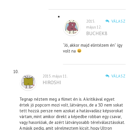
2015.
VÁLASZ
május 12.
BUCHEK8
“Jó, akkor majd elintézem én” így
volt na
2015. május 11.
VÁLASZ
HIROSHI
Tegnap néztem meg a filmet én is. A kritikával egyet
értek jó popcorn mozi volt, látványos, de a 3D nem sokat
tett hozzá. persze nem azokat a hatásvadász képsorokat
vártam, mint amikor direkt a képedbe robban egy csavar,
vagy hasonlóak, de azért látványosabb térelválasztásokat.
A másik pedig, amit sérelmeztem kicsit, hogy Ultron