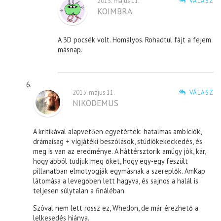
2015. május 11.
VÁLASZ
KOIMBRA
A 3D pocsék volt. Homályos. Rohadtul fájt a fejem
másnap.
2015. május 11.
VÁLASZ
NIKODEMUS
A kritikával alapvetően egyetértek: hatalmas ambíciók,
drámaiság + vígjátéki beszólások, stúdiókekeckedés, és
meg is van az eredménye. A háttérsztorik amúgy jók, kár,
hogy abból tudjuk meg őket, hogy egy-egy feszült
pillanatban elmotyogják egymásnak a szereplők. AmKap
látomása a levegőben lett hagyva, és sajnos a halál is
teljesen súlytalan a fináléban.
Szóval nem lett rossz ez, Whedon, de már érezhető a
lelkesedés hiánya.