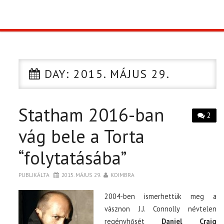
TOP10
KULISSZA
DAY:
2015. MÁJUS 29.
CIKK
Statham 2016-ban
PÓLÓ RENDELÉS
2
vág bele a Torta
“folytatásába”
PUBLIKÁLTA
2015. MÁJUS 29.
KOIMBRA
2004-ben ismerhettük meg a
vásznon J.J. Connolly névtelen
regényhősét
Daniel Craig