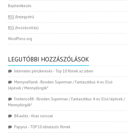
Bejelentkezés
RSS
(bejegyzés)
RSS
(hozzászólás)
WordPress.org
LEGUTÓBBI HOZZÁSZÓLÁSOK
Internetes pénzkeresés
-
Top 10 filmek az űrben
Memyselfandi
-
Röviden: Superman / Fantasztikus 4-es: Első
lépések / Mennydörgők*
Frederico88
-
Röviden: Superman / Fantasztikus 4-es: Első lépések /
Mennydörgők*
BKaulitz
-
Alias sorozat
Papyrus
-
TOP 10 időutazós filmek