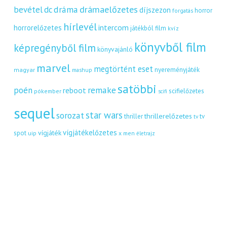
dráma
drámaelőzetes
bevétel
dc
díjszezon
horror
forgatás
hírlevél
intercom
horrorelőzetes
játékból film
kvíz
könyvből film
képregényből film
könyvajánló
marvel
megtörtént eset
nyereményjáték
magyar
mashup
satöbbi
remake
poén
reboot
scifielőzetes
pókember
scifi
sequel
star wars
sorozat
thrillerelőzetes
thriller
tv
tv
vígjátékelőzetes
vígjáték
spot
uip
x men
életrajz