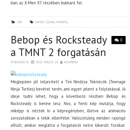
ban, az X-Men 97. részében bukkant fel.
HÍR
JAMES GUNN
,
MARVEL
Bebop és Rocksteady
0
a TMNT 2 forgatásán
PUBLIKÁLTA
2015. MÁJUS 29.
KOIMBRA
Meglepően jól teljesített a Tini Nindzsa Teknőcök (Teenage
Ninja Turtles) bevétel terén, ami egyet jelent a folytatással. Jó
ideje tudni lehet, hogy a következő részben Bebop és
Rocksteady is benne lesz. Nos, a fenti kép mutatja, hogy
miképp is néztek ki a képregényben, illetve az animációs
sorozatokban a tekik ellenfelei. Valószínűleg minden rajongó
elhűlt, amikor meglátta a forgatásról netre kikerült fotókat.