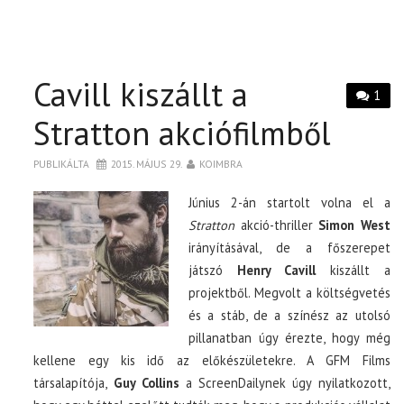
Cavill kiszállt a
1
Stratton akciófilmből
PUBLIKÁLTA
2015. MÁJUS 29.
KOIMBRA
Június 2-án startolt volna el a
Stratton
akció-thriller
Simon West
irányításával, de a főszerepet
játszó
Henry Cavill
kiszállt a
projektből. Megvolt a költségvetés
és a stáb, de a színész az utolsó
pillanatban úgy érezte, hogy még
kellene egy kis idő az előkészületekre. A GFM Films
társalapítója,
Guy Collins
a ScreenDailynek úgy nyilatkozott,