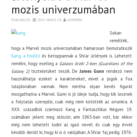
mozis univerzumában
PUBLIKÁLTA
2015. MÁJUS 29.
KOIMBRA
Sokan
remélték,
hogy a Marvel mozis univerzumában hamarosan bemutatkozik
Kang, a hódító
és betoppannak a Shi’ar űrlények is. Lehetett
remélni, hogy esetleg a
Galaxis őrzői 2-ben (Guardians of the
Galaxy 2)
tiszteletüket teszik. De
James Gunn
rendező nem
használhatja ezeket a karaktereket, mivel a jogok a Fox
tulajdonában vannak. Nem mintha olyan kevés figurát
mozgathatna a Marvel. Gunn is jó ideje tudja, hogy kik lesznek
a folytatás szereplői, csak még nem kötötték az orrunkra. A
XXX. századból származó Kang a Fantasztikus Négyes 19.
számában jelent meg először, ami 1963-ban volt, bár ekkor
még nem lehetett tudni az igazi nevét és csak egy évvel
később derült ki, hogy ki is ő valójában. A Shi’ar faj pedig 1976-