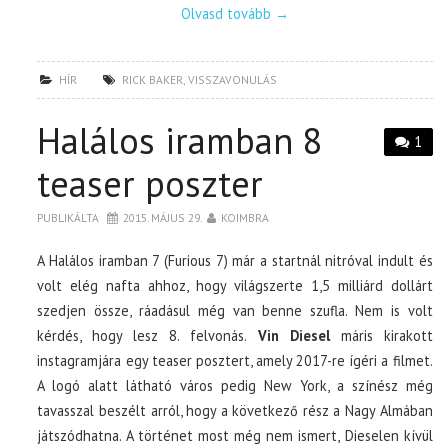
Olvasd tovább
→
HÍR
RICK BAKER
,
VISSZAVONULÁS
Halálos iramban 8
1
teaser poszter
PUBLIKÁLTA
2015. MÁJUS 29.
KOIMBRA
A Halálos iramban 7 (Furious 7) már a startnál nitróval indult és
volt elég nafta ahhoz, hogy világszerte 1,5 milliárd dollárt
szedjen össze, ráadásul még van benne szufla. Nem is volt
kérdés, hogy lesz 8. felvonás.
Vin Diesel
máris kirakott
instagramjára egy teaser posztert, amely 2017-re ígéri a filmet.
A logó alatt látható város pedig New York, a színész még
tavasszal beszélt arról, hogy a következő rész a Nagy Almában
játszódhatna. A történet most még nem ismert, Dieselen kívül