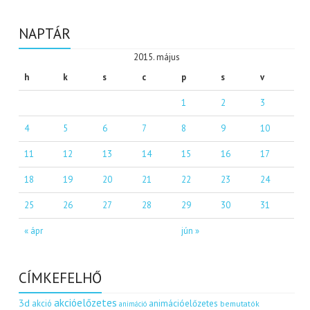
NAPTÁR
2015. május
h
k
s
c
p
s
v
1
2
3
4
5
6
7
8
9
10
11
12
13
14
15
16
17
18
19
20
21
22
23
24
25
26
27
28
29
30
31
« ápr
jún »
CÍMKEFELHŐ
akcióelőzetes
3d
akció
animációelőzetes
bemutatók
animáció