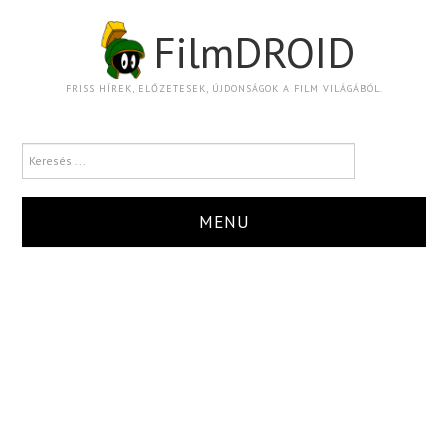
FilmDROID
FRISS HÍREK, ELŐZETESEK, ÚJDONSÁGOK A FILM VILÁGÁBÓL.
MENU
HÍR
TRAILER
KRITIKA
BOXOFFICE