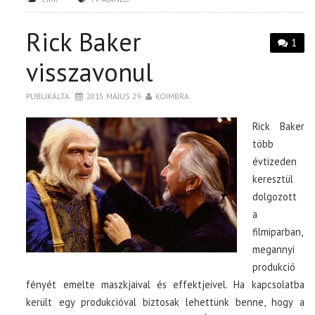
Rick Baker
1
visszavonul
PUBLIKÁLTA
2015. MÁJUS 29.
KOIMBRA
Rick Baker
több
évtizeden
keresztül
dolgozott
a
filmiparban,
megannyi
produkció
fényét emelte maszkjaival és effektjeivel. Ha kapcsolatba
került egy produkcióval biztosak lehettünk benne, hogy a