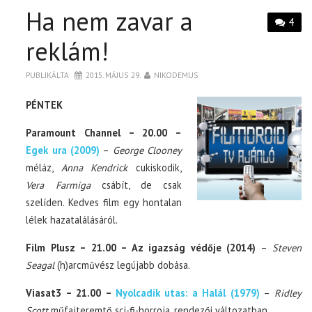
Ha nem zavar a
4
reklám!
PUBLIKÁLTA
2015. MÁJUS 29.
NIKODEMUS
PÉNTEK
Paramount Channel – 20.00 –
Egek ura (2009)
–
George Clooney
méláz,
Anna Kendrick
cukiskodik,
Vera Farmiga
csábít, de csak
szelíden. Kedves film egy hontalan
lélek hazatalálásáról.
Film Plusz – 21.00 – Az igazság védője (2014)
–
Steven
Seagal
(h)arcművész legújabb dobása.
Viasat3 – 21.00 –
Nyolcadik utas: a Halál (1979)
–
Ridley
Scott
műfajteremtő sci-fi-horroja, rendezői változatban.