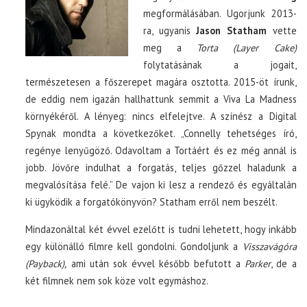
megformálásában. Ugorjunk 2013-
ra, ugyanis
Jason Statham
vette
meg a
Torta (Layer Cake)
folytatásának a jogait,
természetesen a főszerepet magára osztotta. 2015-öt írunk,
de eddig nem igazán hallhattunk semmit a Viva La Madness
környékéről. A lényeg: nincs elfelejtve. A színész a Digital
Spynak mondta a következőket. „Connelly tehetséges író,
regénye lenyűgöző. Odavoltam a Tortáért és ez még annál is
jobb. Jövőre indulhat a forgatás, teljes gőzzel haladunk a
megvalósítása felé.” De vajon ki lesz a rendező és egyáltalán
ki ügyködik a forgatókönyvön? Statham erről nem beszélt.
Mindazonáltal két évvel ezelőtt is tudni lehetett, hogy inkább
egy különálló filmre kell gondolni. Gondoljunk a
Visszavágóra
(Payback),
ami után sok évvel később befutott a
Parker
, de a
két filmnek nem sok köze volt egymáshoz.