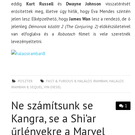
eddig
Kurt Russell
és
Dwayne Johnson
visszatérését
erősítettek meg, illetve úgy hírlik, hogy Eva Mendes szintén
jelen lesz. Elképzelhető, hogy
James Wan
lesz a rendező, de ő
jelenleg
Démonok között 2 (The Conjuring 2)
előkészületeivel
van elfoglalva és a
Robotech
filmet is vele szeretnék
levezényeltetni.
POSZTER
FAST & FURIOUS 8
,
HALÁLOS IRAMBAN
,
HALÁLOS
IRAMBAN 8
,
SEQUEL
,
VIN DIESEL
Ne számítsunk se
1
Kangra, se a Shi’ar
űrlényekre a Marvel