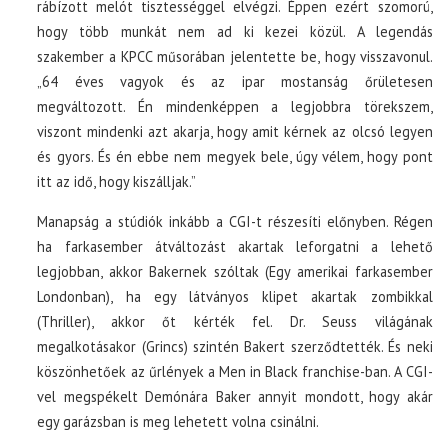
rábízott melót tisztességgel elvégzi. Éppen ezért szomorú,
hogy több munkát nem ad ki kezei közül. A legendás
szakember a KPCC műsorában jelentette be, hogy visszavonul.
„64 éves vagyok és az ipar mostanság őrületesen
megváltozott. Én mindenképpen a legjobbra törekszem,
viszont mindenki azt akarja, hogy amit kérnek az olcsó legyen
és gyors. És én ebbe nem megyek bele, úgy vélem, hogy pont
itt az idő, hogy kiszálljak.”
Manapság a stúdiók inkább a CGI-t részesíti előnyben. Régen
ha farkasember átváltozást akartak leforgatni a lehető
legjobban, akkor Bakernek szóltak (Egy amerikai farkasember
Londonban), ha egy látványos klipet akartak zombikkal
(Thriller), akkor őt kérték fel. Dr. Seuss világának
megalkotásakor (Grincs) szintén Bakert szerződtették. És neki
köszönhetőek az űrlények a Men in Black franchise-ban. A CGI-
vel megspékelt Demónára Baker annyit mondott, hogy akár
egy garázsban is meg lehetett volna csinálni.