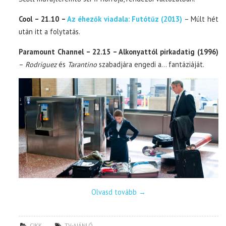
Cool – 21.10 –
Az éhezők viadala: Futótűz (2013)
– Múlt hét
után itt a folytatás.
Paramount Channel – 22.15 – Alkonyattól pirkadatig (1996)
–
Rodriguez
és
Tarantino
szabadjára engedi a… fantáziáját.
Olvasd tovább
→
CIKK
TV-AJÁNLÓ