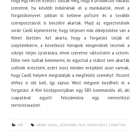
hogy egy héttel ezelőtt tudták meg, hogy a produkciós vállalat
szeretné, ha később indulnának el a munkálatok, mivel a
forgatókönyvet jobban ki kellene pofozni és a további
szereposztásról is beszélni akartak. Majd az egyeztetések
során Cavill kijelentette, hogy teljesen más elképzelése van a
filmet illetően. Azt akarta, hogy a forgatást tolják el
szeptemberre, a következő hónapok elegendőek lesznek a
szkript teljes újraírására, mivel szeretne változtatni a sztorin.
Ebbe nem tudtak belemenni, és egyúttal a stábot sem akarták
szélnek ereszteni, ezért most minden erejükkel azon vannak,
hogy Cavill helyére megtalálják a megfelelő személyt. Viszont
ehhez is idő kell, így sajnos West mégsem kezdheti el a
forgatást. A film középpontjában egy SBS kommandós áll, aki
csapatával együtt felszámolna egy nemzetközi
terroristasejtet.
HÍR
HENRY CAVILL
,
KÖNYVBŐL FILM
,
SIMON WEST
,
STRATTON