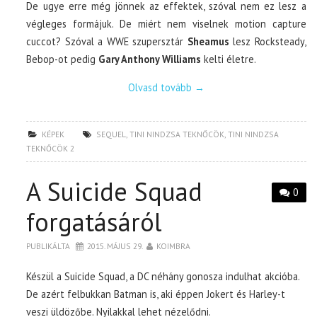
De ugye erre még jönnek az effektek, szóval nem ez lesz a
végleges formájuk. De miért nem viselnek motion capture
cuccot? Szóval a WWE szupersztár
Sheamus
lesz Rocksteady,
Bebop-ot pedig
Gary Anthony Williams
kelti életre.
Olvasd tovább
→
KÉPEK
SEQUEL
,
TINI NINDZSA TEKNŐCÖK
,
TINI NINDZSA
TEKNŐCÖK 2
A Suicide Squad
0
forgatásáról
PUBLIKÁLTA
2015. MÁJUS 29.
KOIMBRA
Készül a Suicide Squad, a DC néhány gonosza indulhat akcióba.
De azért felbukkan Batman is, aki éppen Jokert és Harley-t
veszi üldözőbe. Nyilakkal lehet nézelődni.