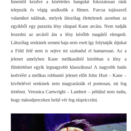
Innentől kezdve a kísérteties hangulat fokozatosan ránk
telepszik és végig uralkodik a filmen. Furcsa tojásszerű
valamiket találnak, melyek látszólag élettelenek azonban az
egyikből egy parazita lény rátapad Kane arcára. Nem tudják
leszedni az arcáról ám a lény később magától elengedi.
Látszólag senkinek semmi baja nem esett így folytatják útjukat
a Föld felé nem is sejtve mi szabadul el hamarosan. Az a
jelenet amelyben Kane mellkasából kirobban a lény a
filmtörténet egyik legnagyobb klasszikusa! A nagyobb hatás
kedvéért a mellkas robbantó jelenet előtt John Hurt – Kane –
kivételével senkinek nem magyarázták el pontosan, mi fog
történni. Veronica Cartwright – Lambert – például nem tudta,
hogy másodperceken belül vér fog ráspriccelni.