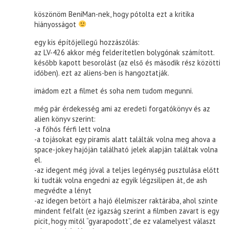
köszönöm BeniMan-nek, hogy pótolta ezt a kritika
hiányosságot
egy kis építőjellegű hozzászólás:
az LV-426 akkor még felderítetlen bolygónak számított.
később kapott besorolást (az első és második rész közötti
időben). ezt az aliens-ben is hangoztatják.
imádom ezt a filmet és soha nem tudom megunni.
még pár érdekesség ami az eredeti forgatókönyv és az
alien könyv szerint:
-a főhős férfi lett volna
-a tojásokat egy piramis alatt találták volna meg ahova a
space-jokey hajóján található jelek alapján találtak volna
el.
-az idegent még jóval a teljes legénység pusztulása előtt
ki tudták volna engedni az egyik légzsilipen át, de ash
megvédte a lényt
-az idegen betört a hajó élelmiszer raktárába, ahol szinte
mindent felfalt (ez igazság szerint a filmben zavart is egy
picit, hogy mitől “gyarapodott”, de ez valamelyest választ