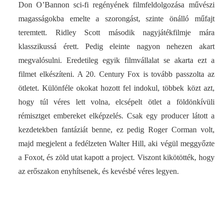
Don O’Bannon sci-fi regényének filmfeldolgozása művészi
magasságokba emelte a szorongást, szinte önálló műfajt
teremtett. Ridley Scott második nagyjátékfilmje mára
klasszikussá érett. Pedig eleinte nagyon nehezen akart
megvalósulni. Eredetileg egyik filmvállalat se akarta ezt a
filmet elkészíteni. A 20. Century Fox is tovább passzolta az
ötletet. Különféle okokat hozott fel indokul, többek közt azt,
hogy túl véres lett volna, elcsépelt ötlet a földönkívüli
rémisztget embereket elképzelés. Csak egy producer látott a
kezdetekben fantáziát benne, ez pedig Roger Corman volt,
majd megjelent a fedélzeten Walter Hill, aki végül meggyőzte
a Foxot, és zöld utat kapott a project. Viszont kikötötték, hogy
az erőszakon enyhítsenek, és kevésbé véres legyen.