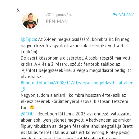
2011. június 13.
VÁLASZ
BENIMAN
@Tipca
: Az X-Men megvalósulásáról koimbra írt. Én még
nagyon kezdő vagyok itt az írások terén. (Ez volt a 4.-ik
kritikám)
De azért köszönöm a dicséretet. A többi részről már volt
kritika. A 4. és a 2. részről szólót fentebb találod az
“Ajánlott bejegyzések”-nél a Végső megoldásról pedig itt
olvashatsz:
filmdroid.blog.hu/2008/11/21/vegso_megoldas_halal_alien
_3
Nagyon tudom ajánlani!! koimbra hosszan értekezik az
elkészítésének körülményéről szóval biztosan tetszeni
fog.
@COLT
: Régebben láttam a 2003-as rendezői változatot
abban sok ilyen jelenet megvolt. A kedvencem az amikor
Ripley rábukkan az idegen fészkére, ahol megtalálja Brett
és Dallas testét. Dallas a halálért könyörög, Ripley pedig
mindent feléget lángszórójával. Hatalmas!! Sajnos