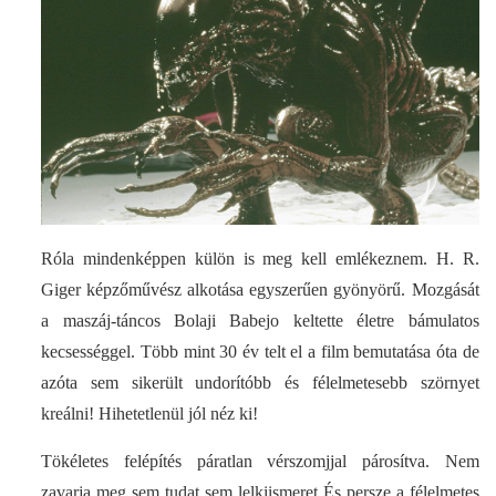
Róla mindenképpen külön is meg kell emlékeznem. H. R.
Giger képzőművész alkotása egyszerűen gyönyörű. Mozgását
a maszáj-táncos Bolaji Babejo keltette életre bámulatos
kecsességgel. Több mint 30 év telt el a film bemutatása óta de
azóta sem sikerült undorítóbb és félelmetesebb szörnyet
kreálni! Hihetetlenül jól néz ki!
Tökéletes felépítés páratlan vérszomjjal párosítva. Nem
zavarja meg sem tudat sem lelkiismeret És persze a félelmetes