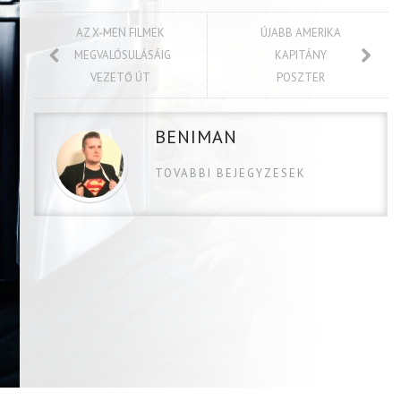
AZ X-MEN FILMEK
ÚJABB AMERIKA
MEGVALÓSULÁSÁIG
KAPITÁNY
VEZETŐ ÚT
POSZTER
BENIMAN
TOVABBI BEJEGYZESEK