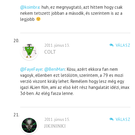
@koimbra
: huh, ez megnyugtató, azt hittem hogy csak
nekem tetszett jobban a második, és szerintem is az a
legjobb
2011. június 13.
VÁLASZ
COLT
@FayeFaye
:
@BeniMan
: Kösu, azért ekkora fan nem
vagoyk, ellenben ezt letölötm, szerintem, a 79 es mozi
verzió viszont király lehet. Remélem hogy lesz még egy
igazi ALien film, ami az első két rész hangulatát idézi, imax
3d-ben. Az elég fasza lenne.
2011. június 15.
VÁLASZ
JIKININKI