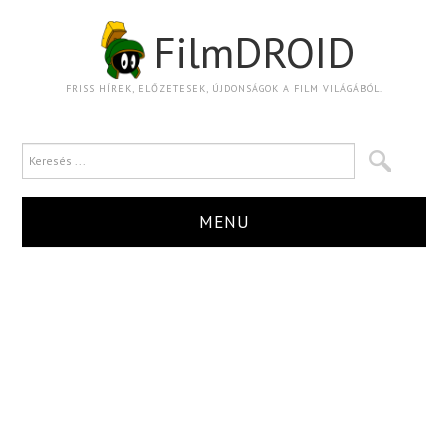
FilmDROID
FRISS HÍREK, ELŐZETESEK, ÚJDONSÁGOK A FILM VILÁGÁBÓL.
MENU
HÍR
TRAILER
KRITIKA
BOXOFFICE