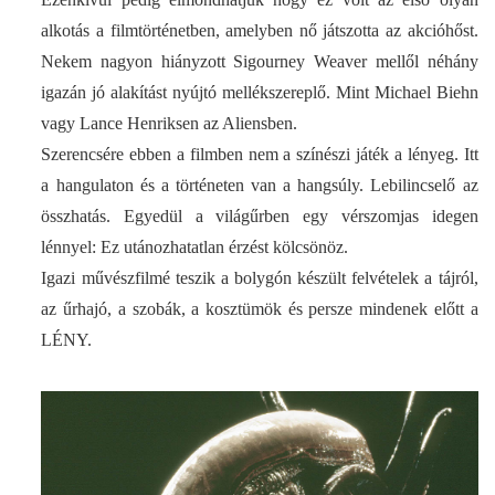
alkotás a filmtörténetben, amelyben nő játszotta az akcióhőst.
Nekem nagyon hiányzott Sigourney Weaver mellől néhány
igazán jó alakítást nyújtó mellékszereplő. Mint Michael Biehn
vagy Lance Henriksen az Aliensben.
Szerencsére ebben a filmben nem a színészi játék a lényeg. Itt
a hangulaton és a történeten van a hangsúly. Lebilincselő az
összhatás. Egyedül a világűrben egy vérszomjas idegen
lénnyel: Ez utánozhatatlan érzést kölcsönöz.
Igazi művészfilmé teszik a bolygón készült felvételek a tájról,
az űrhajó, a szobák, a kosztümök és persze mindenek előtt a
LÉNY.