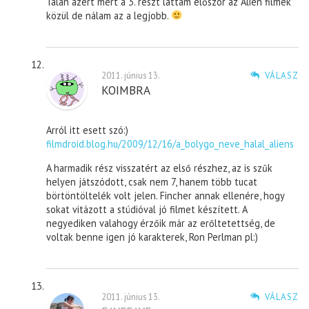
Talán azért mert a 3. részt láttam először az Alien filmek
közül de nálam az a legjobb.
2011. június 13.
VÁLASZ
KOIMBRA
Arról itt esett szó:)
filmdroid.blog.hu/2009/12/16/a_bolygo_neve_halal_aliens
A harmadik rész visszatért az első részhez, az is szűk
helyen játszódott, csak nem 7, hanem több tucat
börtöntöltelék volt jelen. Fincher annak ellenére, hogy
sokat vitázott a stúdióval jó filmet készített. A
negyediken valahogy érzőik már az erőltetettség, de
voltak benne igen jó karakterek, Ron Perlman pl:)
2011. június 13.
VÁLASZ