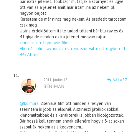
pár extra jelenet. Többször mutatják a szörnyet és ugye
ott van az a jelenet amit már írtam, na az nekem pl.
nagyon bejött!
Kerestem de már nincs meg nekem. Az eredetit tartottam
csak meg.
Utána érdeklődtem itt le tudod tölteni bár blu-ray es és
41 giga de minden extra jelenet megvan rajta:
cinemastore.hu/movie-film-
Alien_1__blu__ray_mozis_es_rendezoi_valtozat_egyben_-1
9472.html
2011. június 13.
VÁLASZ
BENIMAN
@koimbra
: Zseniális film ott minden a helyén van
szerintem is jobb az elsőnél. A színészi játékok sokkal
kifinomultabbak és a karakterek is jobban kidolgozottak.
Bár hozzá kell tennem annak ellenére hogy a 3-at sokan
szapulják nekem az a kedvencem…