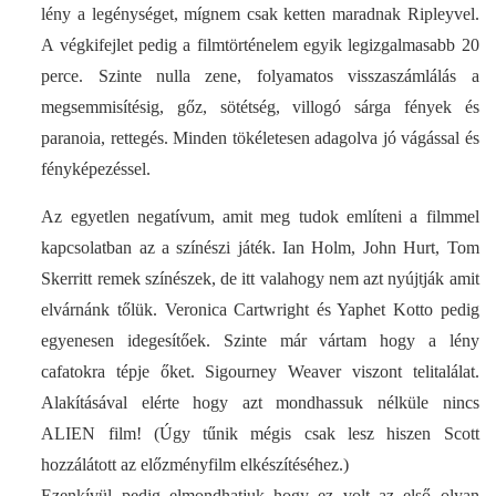
lény a legénységet, mígnem csak ketten maradnak Ripleyvel.
A végkifejlet pedig a filmtörténelem egyik legizgalmasabb 20
perce. Szinte nulla zene, folyamatos visszaszámlálás a
megsemmisítésig, gőz, sötétség, villogó sárga fények és
paranoia, rettegés. Minden tökéletesen adagolva jó vágással és
fényképezéssel.
Az egyetlen negatívum, amit meg tudok említeni a filmmel
kapcsolatban az a színészi játék. Ian Holm, John Hurt, Tom
Skerritt remek színészek, de itt valahogy nem azt nyújtják amit
elvárnánk tőlük. Veronica Cartwright és Yaphet Kotto pedig
egyenesen idegesítőek. Szinte már vártam hogy a lény
cafatokra tépje őket. Sigourney Weaver viszont telitalálat.
Alakításával elérte hogy azt mondhassuk nélküle nincs
ALIEN film! (Úgy tűnik mégis csak lesz hiszen Scott
hozzálátott az előzményfilm elkészítéséhez.)
Ezenkívül pedig elmondhatjuk hogy ez volt az első olyan