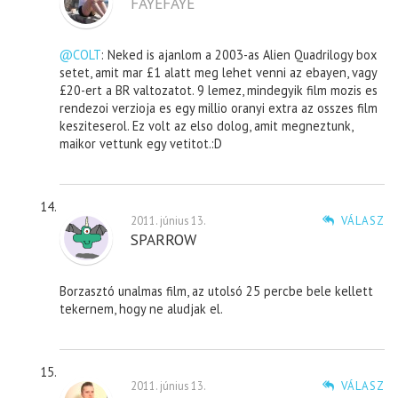
FAYEFAYE
@COLT
: Neked is ajanlom a 2003-as Alien Quadrilogy box
setet, amit mar £1 alatt meg lehet venni az ebayen, vagy
£20-ert a BR valtozatot. 9 lemez, mindegyik film mozis es
rendezoi verzioja es egy millio oranyi extra az osszes film
kesziteserol. Ez volt az elso dolog, amit megneztunk,
maikor vettunk egy vetitot.:D
2011. június 13.
VÁLASZ
SPARROW
Borzasztó unalmas film, az utolsó 25 percbe bele kellett
tekernem, hogy ne aludjak el.
2011. június 13.
VÁLASZ