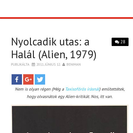
TOP10
KULISSZA
Nyolcadik utas: a
28
CIKK
Halál (Alien, 1979)
PÓLÓ RENDELÉS
PUBLIKÁLTA
2011. JÚNIUS 12.
BENIMAN
Nem is olyan régen (Még a
Taxisofőrös írásnál
) említettétek,
hogy olvasnátok egy Alien-kritikát. Nos, itt van.