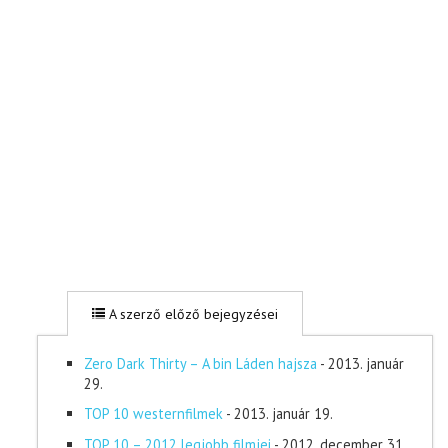
A szerző előző bejegyzései
Zero Dark Thirty – A bin Láden hajsza
- 2013. január
29.
TOP 10 westernfilmek
- 2013. január 19.
TOP 10 – 2012 legjobb filmjei
- 2012. december 31.