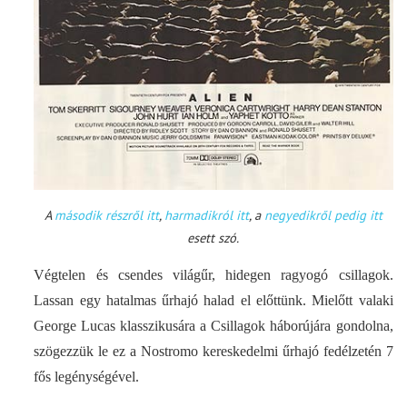
A
második részről itt
,
harmadikról itt
, a
negyedikről pedig itt
esett szó.
Végtelen és csendes világűr, hidegen ragyogó csillagok.
Lassan egy hatalmas űrhajó halad el előttünk. Mielőtt valaki
George Lucas klasszikusára a Csillagok háborújára gondolna,
szögezzük le ez a Nostromo kereskedelmi űrhajó fedélzetén 7
fős legénységével.