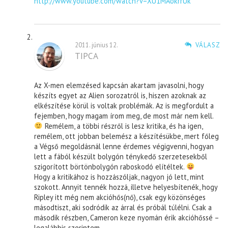
http://www.youtube.com/watch?v=XU1MAokrrUk
2011. június 12.
VÁLASZ
TIPCA
Az X-men elemzésed kapcsán akartam javasolni, hogy
készíts egyet az Alien sorozatról is, hiszen azoknak az
elkészítése körül is voltak problémák. Az is megfordult a
fejemben, hogy magam írom meg, de most már nem kell.
Remélem, a többi részről is lesz kritika, és ha igen,
remélem, ott jobban belemész a készítésükbe, mert főleg
a Végső megoldásnál lenne érdemes végigvenni, hogyan
lett a fából készült bolygón ténykedő szerzetesekből
szigorított börtönbolygón raboskodó elítéltek.
Hogy a kritikához is hozzászóljak, nagyon jó lett, mint
szokott. Annyit tennék hozzá, illetve helyesbítenék, hogy
Ripley itt még nem akcióhős(nő), csak egy közönséges
másodtiszt, aki sodródik az árral és próbál túlélni. Csak a
második részben, Cameron keze nyomán érik akcióhőssé –
legalábbis szerintem.