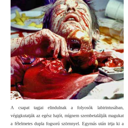
A csapat tagjai elindulnak a folyosók labirintusában,
végigkutatják az egész hajót, mígnem szembetalálják magukat
a félelmetes dupla fogsorú szörnnyel. Egymás után irtja ki a