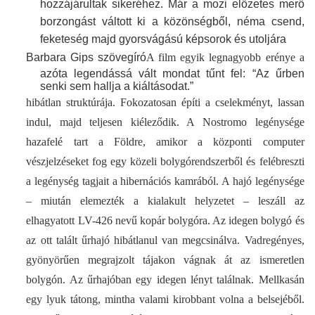
hozzájárultak sikeréhez. Már a mozi előzetes merő
borzongást váltott ki a közönségből, néma csend,
feketeség majd gyorsvágású képsorok és utoljára
Barbara Gips szövegíró
A film egyik legnagyobb erénye a
azóta legendássá vált mondat tűnt fel: “Az űrben
senki sem hallja a kiáltásodat.”
hibátlan struktúrája. Fokozatosan építi a cselekményt, lassan
indul, majd teljesen kiéleződik. A Nostromo legénysége
hazafelé tart a Földre, amikor a központi computer
vészjelzéseket fog egy közeli bolygórendszerből és felébreszti
a legénység tagjait a hibernációs kamrából. A hajó legénysége
– miután elemezték a kialakult helyzetet – leszáll az
elhagyatott LV-426 nevű kopár bolygóra. Az idegen bolygó és
az ott talált űrhajó hibátlanul van megcsinálva. Vadregényes,
gyönyörűen megrajzolt tájakon vágnak át az ismeretlen
bolygón. Az űrhajóban egy idegen lényt találnak. Mellkasán
egy lyuk tátong, mintha valami kirobbant volna a belsejéből.