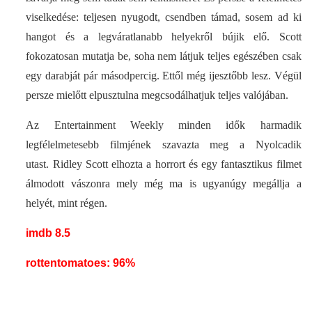
viselkedése: teljesen nyugodt, csendben támad, sosem ad ki
hangot és a legváratlanabb helyekről bújik elő. Scott
fokozatosan mutatja be, soha nem látjuk teljes egészében csak
egy darabját pár másodpercig. Ettől még ijesztőbb lesz. Végül
persze mielőtt elpusztulna megcsodálhatjuk teljes valójában.
Az Entertainment Weekly minden idők harmadik
legfélelmetesebb filmjének szavazta meg a Nyolcadik
utast. Ridley Scott
elhozta a horrort
és egy fantasztikus filmet
álmodott vászonra
mely még ma is ugyanúgy megállja a
helyét, mint régen
.
imdb 8.5
rottentomatoes: 96%