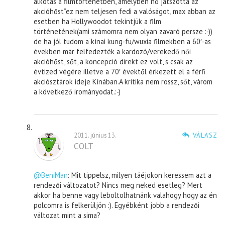
alkotás a filmtörténetben, amelyben nő játszotta az
akcióhőst”ez nem teljesen fedi a valóságot, max abban az
esetben ha Hollywoodot tekintjük a film
történetének(ami számomra nem olyan zavaró persze :-))
de ha jól tudom a kínai kung-fu/wuxia filmekben a 60′-as
években már felfedezték a kardozó/verekedő női
akcióhőst, sőt, a koncepció direkt ez volt, s csak az
évtized végére illetve a 70′ évektől érkezett el a férfi
akciósztárok ideje Kínában.A kritika nem rossz, sőt, várom
a következő irományodat.:-)
2011. június 13.
VÁLASZ
COLT
@BeniMan
: Mit tippelsz, milyen táéjokon keressem azt a
rendezői változatot? Nincs meg neked esetleg? Mert
akkor ha benne vagy leboltolhatnánk valahogy hogy az én
polcomra is felkerüljön :). Egyébként jobb a rendezői
változat mint a sima?