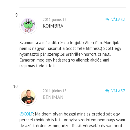
2011. június 13.
VÁLASZ
KOIMBRA
Számomra a második rész a legjobb Alien film. Mondjuk
nem is nagyon hasonlít a Scott féle filmhez.:) Scott egy
nyomasztó pár szereplős űrthriller-horrort csinált,
Cameron meg egy hadsereg vs alienek akciót, ami
izgalmas tudott lett.
2011. június 13.
VÁLASZ
BENIMAN
@COLT
: Majdnem olyan hosszú mint az eredeti sőt egy
perccel rövidebb is lett. Annyira szerintem nem nagy szám
de azért érdemes megnézni. Kicsit véresebb és van bent