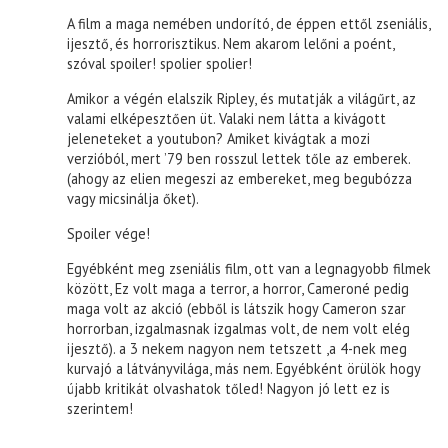
A film a maga nemében undorító, de éppen ettől zseniális,
ijesztő, és horrorisztikus. Nem akarom lelőni a poént,
szóval spoiler! spolier spolier!
Amikor a végén elalszik Ripley, és mutatják a világűrt, az
valami elképesztően üt. Valaki nem látta a kivágott
jeleneteket a youtubon? Amiket kivágtak a mozi
verzióból, mert ’79 ben rosszul lettek tőle az emberek.
(ahogy az elien megeszi az embereket, meg begubózza
vagy micsinálja őket).
Spoiler vége!
Egyébként meg zseniális film, ott van a legnagyobb filmek
között, Ez volt maga a terror, a horror, Cameroné pedig
maga volt az akció (ebből is látszik hogy Cameron szar
horrorban, izgalmasnak izgalmas volt, de nem volt elég
ijesztő). a 3 nekem nagyon nem tetszett ,a 4-nek meg
kurvajó a látványvilága, más nem. Egyébként örülök hogy
újabb kritikát olvashatok tőled! Nagyon jó lett ez is
szerintem!