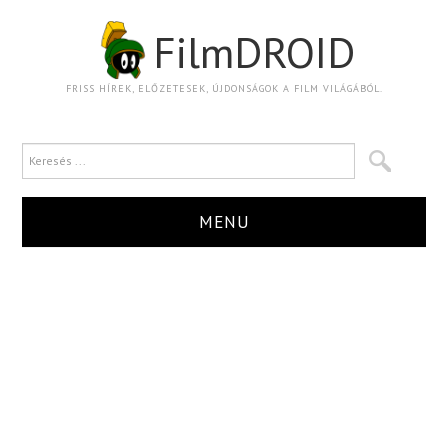
FilmDROID
FRISS HÍREK, ELŐZETESEK, ÚJDONSÁGOK A FILM VILÁGÁBÓL.
MENU
HÍR
TRAILER
KRITIKA
BOXOFFICE