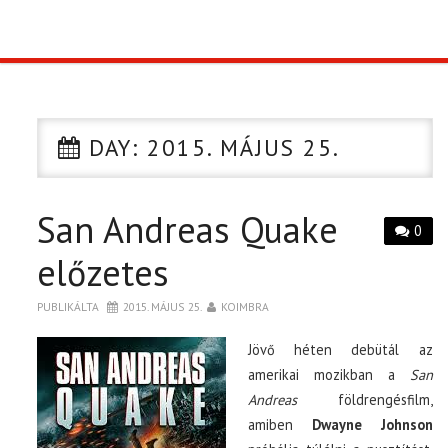
TOP10
KULISSZA
DAY:
2015. MÁJUS 25.
CIKK
San Andreas Quake
PÓLÓ RENDELÉS
0
előzetes
PUBLIKÁLTA
2015. MÁJUS 25.
KOIMBRA
Jövő héten debütál az
amerikai mozikban a
San
Andreas
földrengésfilm,
amiben
Dwayne Johnson