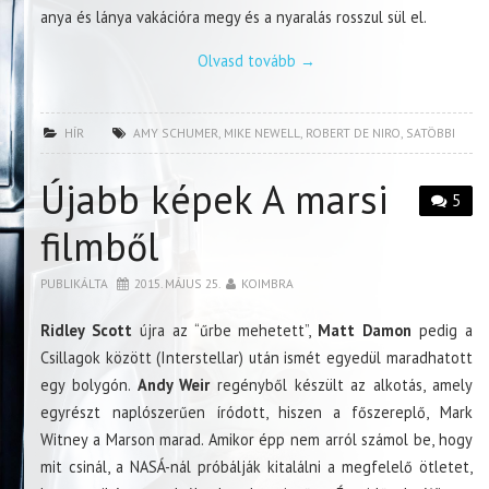
anya és lánya vakációra megy és a nyaralás rosszul sül el.
Olvasd tovább
→
HÍR
AMY SCHUMER
,
MIKE NEWELL
,
ROBERT DE NIRO
,
SATÖBBI
Újabb képek A marsi
5
filmből
PUBLIKÁLTA
2015. MÁJUS 25.
KOIMBRA
Ridley Scott
újra az “űrbe mehetett”,
Matt Damon
pedig a
Csillagok között (Interstellar) után ismét egyedül maradhatott
egy bolygón.
Andy Weir
regényből készült az alkotás, amely
egyrészt naplószerűen íródott, hiszen a főszereplő, Mark
Witney a Marson marad. Amikor épp nem arról számol be, hogy
mit csinál, a NASÁ-nál próbálják kitalálni a megfelelő ötletet,