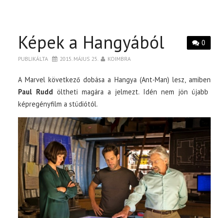
Képek a Hangyából
0
PUBLIKÁLTA
2015. MÁJUS 25.
KOIMBRA
A Marvel következő dobása a Hangya (Ant-Man) lesz, amiben
Paul Rudd
öltheti magára a jelmezt. Idén nem jön újabb
képregényfilm a stúdiótól.