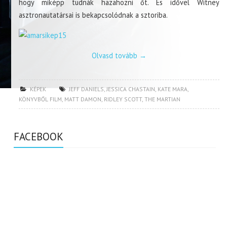
hogy miképp tudnák hazahozni őt. És idővel Witney
asztronautatársai is bekapcsolódnak a sztoriba.
Olvasd tovább
→
KÉPEK
JEFF DANIELS
,
JESSICA CHASTAIN
,
KATE MARA
,
KÖNYVBŐL FILM
,
MATT DAMON
,
RIDLEY SCOTT
,
THE MARTIAN
FACEBOOK