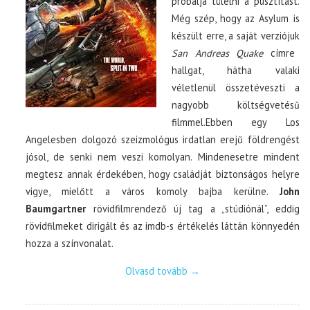
próbálja túlélni a pusztítást.
Még szép, hogy az Asylum is
készült erre, a saját verziójuk
San Andreas Quake
címre
hallgat, hátha valaki
véletlenül összetéveszti a
nagyobb költségvetésű
filmmel.Ebben egy Los
Angelesben dolgozó szeizmológus irdatlan erejű földrengést
jósol, de senki nem veszi komolyan. Mindenesetre mindent
megtesz annak érdekében, hogy családját biztonságos helyre
vigye, mielőtt a város komoly bajba kerülne.
John
Baumgartner
rövidfilmrendező új tag a „stúdiónál”, eddig
rövidfilmeket dirigált és az imdb-s értékelés láttán könnyedén
hozza a színvonalat.
Olvasd tovább
→