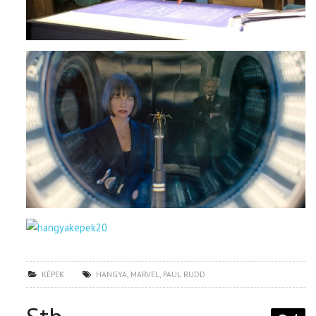
KÉPEK
HANGYA
,
MARVEL
,
PAUL RUDD