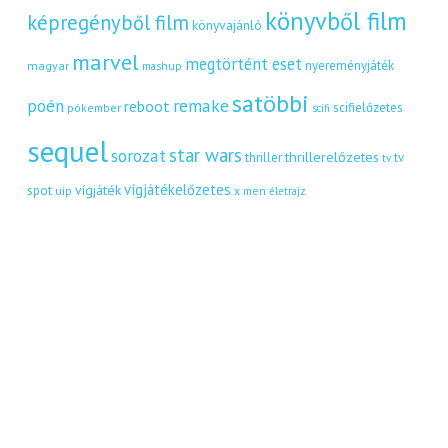
könyvből film
képregényből film
könyvajánló
marvel
megtörtént eset
nyereményjáték
magyar
mashup
satöbbi
remake
poén
reboot
scifielőzetes
pókember
scifi
sequel
star wars
sorozat
thrillerelőzetes
thriller
tv
tv
vígjátékelőzetes
vígjáték
spot
uip
x men
életrajz