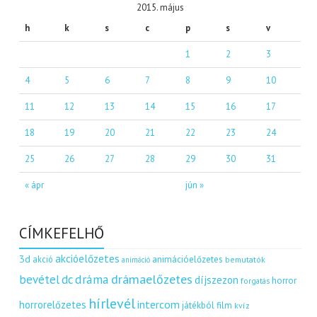
2015. május
h
k
s
c
p
s
v
1
2
3
4
5
6
7
8
9
10
11
12
13
14
15
16
17
18
19
20
21
22
23
24
25
26
27
28
29
30
31
« ápr
jún »
CÍMKEFELHŐ
akcióelőzetes
3d
akció
animációelőzetes
bemutatók
animáció
dráma
drámaelőzetes
bevétel
dc
díjszezon
horror
forgatás
hírlevél
intercom
horrorelőzetes
játékból film
kvíz