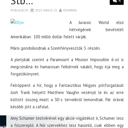
Stb…
4
PUBLIKÁLTA
2015. MÁJUS 25.
KOIMBRA
A Jurassic World első
hétvégének bevételét
Amerikában 100 millió dollár felett várják.
Máris gondolkodnak a Szemfényvesztők 3. részén.
A pletykák szerint a Paramount a Mission Impossible 6-ot is
megcsinálná és hamarosan felkérnek valakit, hogy írja meg a
forgatókönyvet.
Felröppent a hír, hogy a Fantasztikus Négyes pótforgatását
Josh Trank helyett Matthew Vaughn vezényli le és az erre
költött összeg miatt a 3D-s terveikről lemondtak. Pár órával
később jött a cáfolat.
Amy Schumer testvérével egy akció-vígjátékot ír, Schumer lesz
a főszereplő. A Női szervekhez lesz hasonló, csak ebben egy