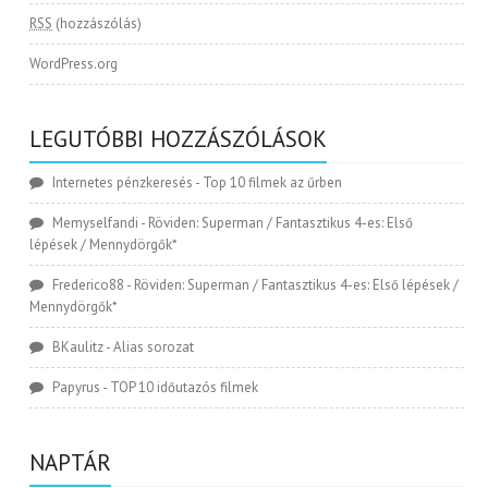
RSS
(hozzászólás)
WordPress.org
LEGUTÓBBI HOZZÁSZÓLÁSOK
Internetes pénzkeresés
-
Top 10 filmek az űrben
Memyselfandi
-
Röviden: Superman / Fantasztikus 4-es: Első
lépések / Mennydörgők*
Frederico88
-
Röviden: Superman / Fantasztikus 4-es: Első lépések /
Mennydörgők*
BKaulitz
-
Alias sorozat
Papyrus
-
TOP 10 időutazós filmek
NAPTÁR