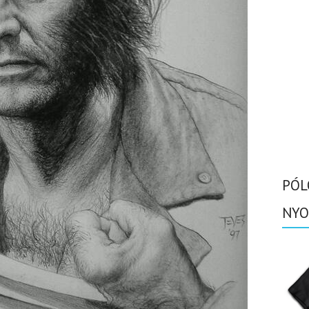
PÓL
NYO