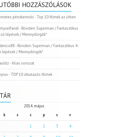
UTÓBBI HOZZÁSZÓLÁSOK
ernetes pénzkeresés
-
Top 10 filmek az űrben
myselfandi
-
Röviden: Superman / Fantasztikus
Első lépések / Mennydörgők*
ederico88
-
Röviden: Superman / Fantasztikus 4-
ső lépések / Mennydörgők*
aulitz
-
Alias sorozat
pyrus
-
TOP 10 időutazós filmek
TÁR
2014. május
k
s
c
p
s
v
1
2
3
4