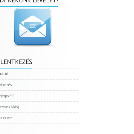
DJ NEKÜNK LEVELET!
ELENTKEZÉS
tráció
ntkezés
ejegyzés)
ozzászólás)
ess.org