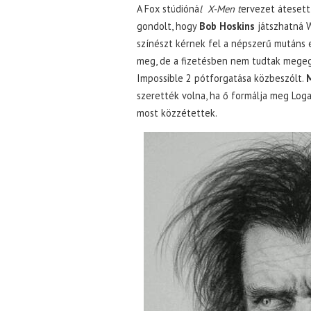
A Fox stúdióná
l X-Men t
ervezet átesett
gondolt, hogy
Bob Hoskins
játszhatná W
színészt kérnek fel a népszerű mutáns e
meg, de a fizetésben nem tudtak mege
Impossible 2 pótforgatása közbeszólt.
szerették volna, ha ő formálja meg Logan
most közzétettek.