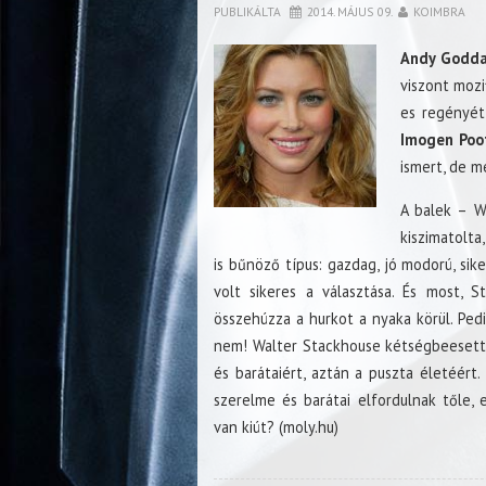
PUBLIKÁLTA
2014. MÁJUS 09.
KOIMBRA
Andy Godd
viszont mozi
es regényét
Imogen Poo
ismert, de m
A balek – W
kiszimatolt
is bűnöző típus: gazdag, jó modorú, si
volt sikeres a választása. És most, 
összehúzza a hurkot a nyaka körül. Ped
nem! Walter Stackhouse kétségbeesette
és barátaiért, aztán a puszta életéért.
szerelme és barátai elfordulnak tőle, 
van kiút? (moly.hu)