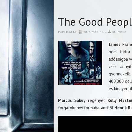
The Good Peopl
PUBLIKÁLTA
2014. MÁJUS 09.
KOIMBRA
James Fran
nem tudta 
adósságba ve
csak annyi
gyermekeik
400.000 doll
és kiegyenlít
Marcus Sakey
regényét
Kelly Maste
forgatókönyv formába, amiből
Henrik R