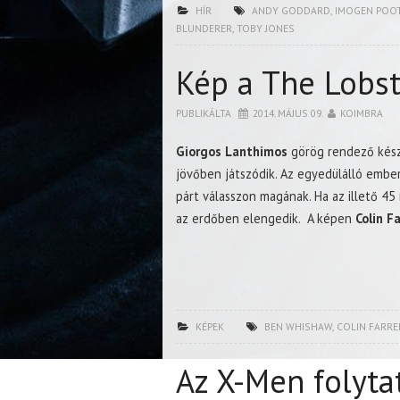
HÍR
ANDY GODDARD
,
IMOGEN POO
BLUNDERER
,
TOBY JONES
Kép a The Lobst
PUBLIKÁLTA
2014. MÁJUS 09.
KOIMBRA
Giorgos Lanthimos
görög rendező készí
jövőben játszódik. Az egyedülálló ember
párt válasszon magának. Ha az illető 45 
az erdőben elengedik. A képen
Colin Fa
KÉPEK
BEN WHISHAW
,
COLIN FARRE
Az X-Men folyta