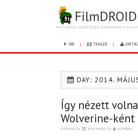
FilmDROID
FRISS HÍREK, ELŐZETESEK, ÚJDONSÁGOK A FILM V
HÍR
TRAILER
KRITIK
DAY:
2014. MÁJU
Így nézett voln
Wolverine-ként
PUBLIKÁLTA
2014. MÁJUS 09.
KOIMBRA