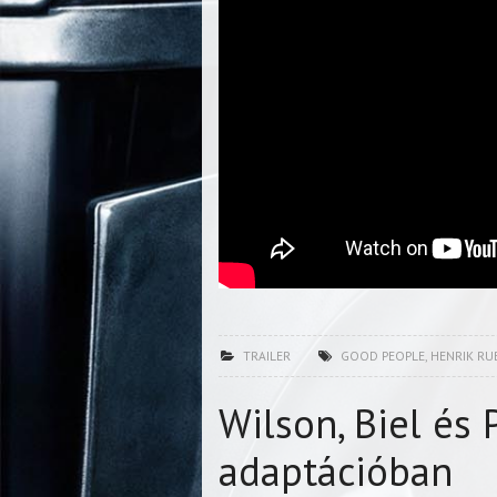
TRAILER
GOOD PEOPLE
,
HENRIK RU
Wilson, Biel és 
adaptációban