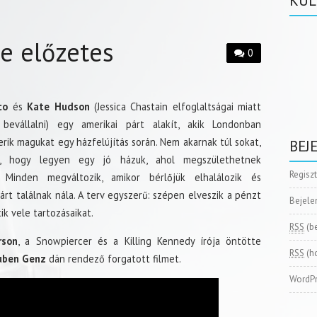
KÜL
e előzetes
0
co
és
Kate Hudson
(Jessica Chastain elfoglaltságai miatt
bevállalni) egy amerikai párt alakít, akik Londonban
rik magukat egy házfelújítás során. Nem akarnak túl sokat,
BEJ
t, hogy legyen egy jó házuk, ahol megszülethetnek
Regisz
. Minden megváltozik, amikor bérlőjük elhalálozik és
árt találnak nála. A terv egyszerű: szépen elveszik a pénzt
Bejele
ik vele tartozásaikat.
RSS
(b
rson
, a Snowpiercer és a Killing Kennedy írója öntötte
RSS
(h
uben Genz
dán rendező forgatott filmet.
WordPr