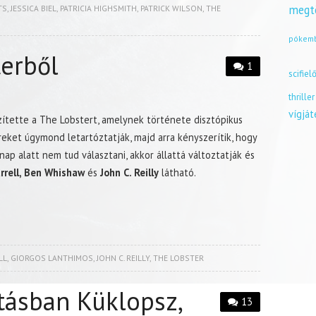
megt
TS
,
JESSICA BIEL
,
PATRICIA HIGHSMITH
,
PATRICK WILSON
,
THE
pókem
erből
1
scifiel
thriller
vígjá
tette a The Lobstert, amelynek története disztópikus
eket úgymond letartóztatják, majd arra kényszerítik, hogy
nap alatt nem tud választani, akkor állattá változtatják és
rrell, Ben Whishaw
és
John C. Reilly
látható.
LL
,
GIORGOS LANTHIMOS
,
JOHN C. REILLY
,
THE LOBSTER
tásban Küklopsz,
13