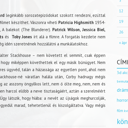
5
12
ard
leginkább sorozatepizódokat szokott rendezni, ezúttal
19
filmet készíthet. Vászonra viheti
Patricia Highsmith
1954-
, A balekot (The Blunderer).
Patrick Wilson, Jessica Biel,
26
ts
és
Toby Jones
írt alá a filmre. A forgatás kezdete nem
« ápr
ég idén szeretnének hozzálátni a munkálatokhoz.
alter Stackhouse – nem követett el semmit, csak éppen
CÍM
a, hogy miképpen követhettek el egy másik bűnügyet. Nem
keres ügyvéd, talán a házassága az egyetlen pont, ahol nem
3d
akc
Stackhouse-né váratlan halála után, Corby hadnagy mégis
bemuta
ig az asszony öngyilkos lett, nem ő ölte meg, nem, nem és
drám
n harcol előbb a neve tisztaságáért, aztán a szerelméért
 Úgy látszik, hogy hiába: a nevét az újságok meghurcolják,
horro
egyedül marad, tehetetlenül és kiszolgáltatva. Vagy mégis
film
kv
kön