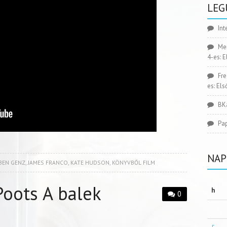
LEG
Int
Me
4-es: 
Fr
es: El
BK
Pa
NAP
BEN GENZ
,
JAMES FRANCO
,
KATE HUDSON
,
KÖNYVBŐL FILM
Poots A balek
h
0