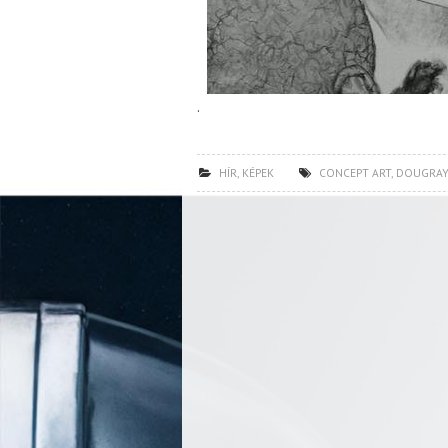
.
HÍR
,
KÉPEK
CONCEPT ART
,
DOUGRAY