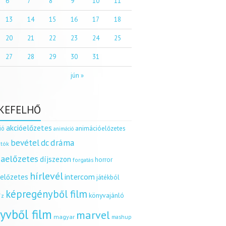
6
7
8
9
10
11
13
14
15
16
17
18
20
21
22
23
24
25
27
28
29
30
31
jún »
KEFELHŐ
akcióelőzetes
ió
animációelőzetes
animáció
dráma
bevétel
dc
tók
aelőzetes
díjszezon
horror
forgatás
hírlevél
intercom
relőzetes
játékból
képregényből film
könyvajánló
íz
yvből film
marvel
magyar
mashup