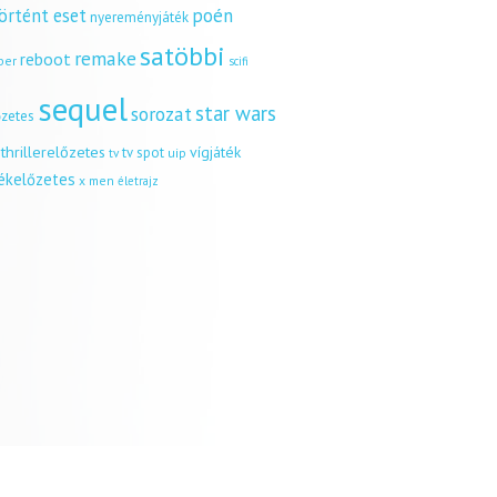
örtént eset
poén
nyereményjáték
satöbbi
remake
reboot
ber
scifi
sequel
star wars
sorozat
őzetes
thrillerelőzetes
vígjáték
tv spot
uip
tv
tékelőzetes
x men
életrajz