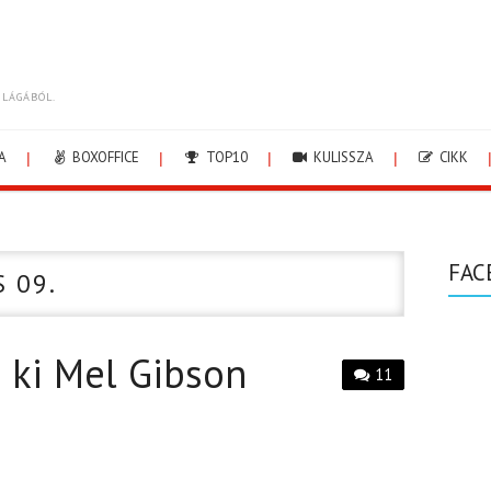
ILÁGÁBÓL.
A
BOXOFFICE
TOP10
KULISSZA
CIKK
FAC
S 09.
a ki Mel Gibson
11