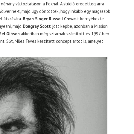
 néhány változtatáson a Foxnál. A stúdió eredetileg arra
olverine-t, majd úgy döntöttek, hogy inkább egy magasabb
ljátszására.
Bryan Singer Russell Crowe
-t környékezte
gyezni, majd
Dougray Scott
jött képbe, azonban a Mission
Mel Gibson
akkoriban még sztárnak számított és 1997-ben
t. Sőt, Miles Teves készített concept artot is, amelyet