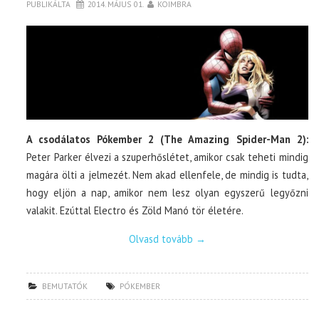
PUBLIKÁLTA
2014. MÁJUS 01.
KOIMBRA
TOP10
KULISSZA
CIKK
A csodálatos Pókember 2 (The Amazing Spider-Man 2):
PÓLÓ RENDELÉS
Peter Parker élvezi a szuperhőslétet, amikor csak teheti mindig
magára ölti a jelmezét. Nem akad ellenfele, de mindig is tudta,
hogy eljön a nap, amikor nem lesz olyan egyszerű legyőzni
valakit. Ezúttal Electro és Zöld Manó tör életére.
Olvasd tovább
→
BEMUTATÓK
PÓKEMBER