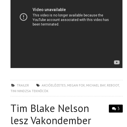
TRAILER
AKCIÓELŐZETES
,
MEGAN FOX
,
MICHAEL BAY
,
REBOOT
,
TINI NINDZSA TEKNŐCÖK
Tim Blake Nelson
3
lesz Vakondember