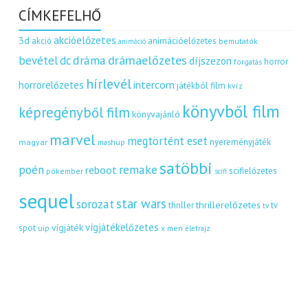
CÍMKEFELHŐ
akcióelőzetes
3d
akció
animációelőzetes
bemutatók
animáció
dráma
drámaelőzetes
bevétel
dc
díjszezon
horror
forgatás
hírlevél
intercom
horrorelőzetes
játékból film
kvíz
könyvből film
képregényből film
könyvajánló
marvel
megtörtént eset
nyereményjáték
magyar
mashup
satöbbi
remake
poén
reboot
scifielőzetes
pókember
scifi
sequel
star wars
sorozat
thrillerelőzetes
thriller
tv
tv
vígjátékelőzetes
vígjáték
spot
uip
x men
életrajz