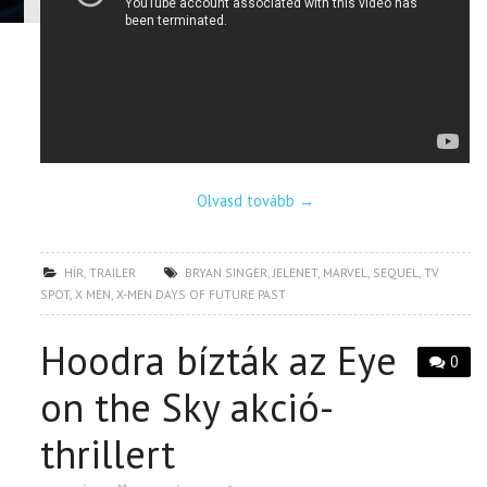
Olvasd tovább
→
HÍR
,
TRAILER
BRYAN SINGER
,
JELENET
,
MARVEL
,
SEQUEL
,
TV
SPOT
,
X MEN
,
X-MEN DAYS OF FUTURE PAST
Hoodra bízták az Eye
0
on the Sky akció-
thrillert