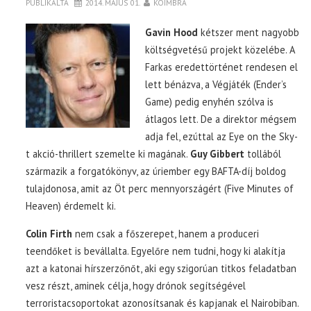
PUBLIKÁLTA
2014. MÁJUS 01.
KOIMBRA
Gavin Hood
kétszer ment nagyobb
költségvetésű projekt közelébe. A
Farkas eredettörténet rendesen el
lett bénázva, a Végjáték (Ender’s
Game) pedig enyhén szólva is
átlagos lett. De a direktor mégsem
adja fel, ezúttal az Eye on the Sky-
t akció-thrillert szemelte ki magának.
Guy Gibbert
tollából
származik a forgatókönyv, az úriember egy BAFTA-díj boldog
tulajdonosa, amit az Öt perc mennyországért (Five Minutes of
Heaven) érdemelt ki.
Colin Firth
nem csak a főszerepet, hanem a produceri
teendőket is bevállalta. Egyelőre nem tudni, hogy ki alakítja
azt a katonai hírszerzőnőt, aki egy szigorúan titkos feladatban
vesz részt, aminek célja, hogy drónok segítségével
terroristacsoportokat azonosítsanak és kapjanak el Nairobiban.