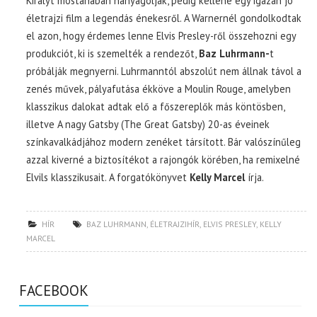
Királyt mostanában hanyagolják, pedig kellene egy igazán jó
életrajzi film a legendás énekesről. A Warnernél gondolkodtak
el azon, hogy érdemes lenne Elvis Presley-ről összehozni egy
produkciót, ki is szemelték a rendezőt,
Baz Luhrmann-
t
próbálják megnyerni. Luhrmanntól abszolút nem állnak távol a
zenés művek, pályafutása ékköve a Moulin Rouge, amelyben
klasszikus dalokat adtak elő a főszereplők más köntösben,
illetve A nagy Gatsby (The Great Gatsby) 20-as éveinek
színkavalkádjához modern zenéket társított. Bár valószínűleg
azzal kiverné a biztosítékot a rajongók körében, ha remixelné
Elvils klasszikusait. A forgatókönyvet
Kelly Marcel
írja.
HÍR
BAZ LUHRMANN
,
ÉLETRAJZIHÍR
,
ELVIS PRESLEY
,
KELLY
MARCEL
FACEBOOK