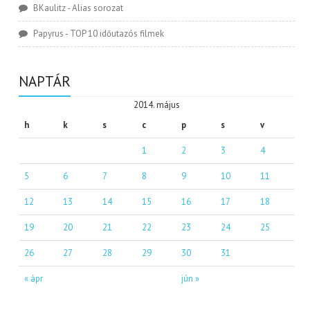
BKaulitz
-
Alias sorozat
Papyrus
-
TOP 10 időutazós filmek
NAPTÁR
2014. május
h
k
s
c
p
s
v
1
2
3
4
5
6
7
8
9
10
11
12
13
14
15
16
17
18
19
20
21
22
23
24
25
26
27
28
29
30
31
« ápr
jún »