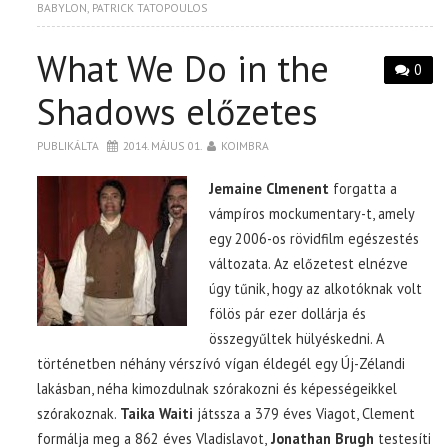
BABYLON
,
PATRICK TATOPOULOS
What We Do in the
0
Shadows előzetes
PUBLIKÁLTA
2014. MÁJUS 01.
KOIMBRA
Jemaine Clmenent
forgatta a
vámpíros mockumentary-t, amely
egy 2006-os rövidfilm egészestés
változata. Az előzetest elnézve
úgy tűnik, hogy az alkotóknak volt
fölös pár ezer dollárja és
összegyűltek hülyéskedni. A
történetben néhány vérszívó vígan éldegél egy Új-Zélandi
lakásban, néha kimozdulnak szórakozni és képességeikkel
szórakoznak.
Taika Waiti
játssza a 379 éves Viagot, Clement
formálja meg a 862 éves Vladislavot,
Jonathan Brugh
testesíti