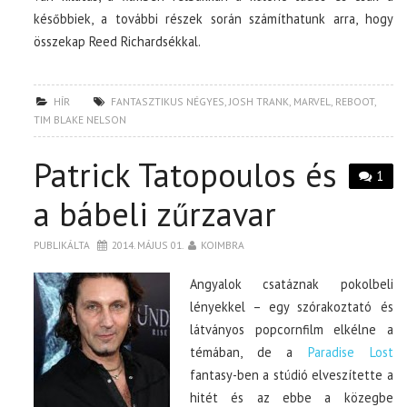
későbbiek, a további részek során számíthatunk arra, hogy
összekap Reed Richardsékkal.
HÍR
FANTASZTIKUS NÉGYES
,
JOSH TRANK
,
MARVEL
,
REBOOT
,
TIM BLAKE NELSON
Patrick Tatopoulos és
1
a bábeli zűrzavar
PUBLIKÁLTA
2014. MÁJUS 01.
KOIMBRA
Angyalok csatáznak pokolbeli
lényekkel – egy szórakoztató és
látványos popcornfilm elkélne a
témában, de a
Paradise Lost
fantasy-ben a stúdió elveszítette a
hitét és az ebbe a közegbe