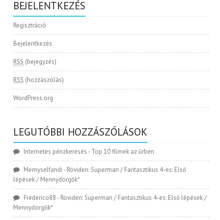
BEJELENTKEZÉS
Regisztráció
Bejelentkezés
RSS
(bejegyzés)
RSS
(hozzászólás)
WordPress.org
LEGUTÓBBI HOZZÁSZÓLÁSOK
Internetes pénzkeresés
-
Top 10 filmek az űrben
Memyselfandi
-
Röviden: Superman / Fantasztikus 4-es: Első
lépések / Mennydörgők*
Frederico88
-
Röviden: Superman / Fantasztikus 4-es: Első lépések /
Mennydörgők*