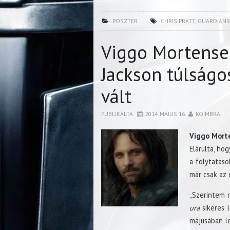
POSZTER
CHRIS PRATT
,
GUARDIANS
Viggo Mortensen
Jackson túlságo
vált
PUBLIKÁLTA
2014. MÁJUS 16.
KOIMBRA
Viggo Mort
Elárulta, hog
a folytatás
már csak az 
„Szerintem n
ura
sikeres l
májusában l