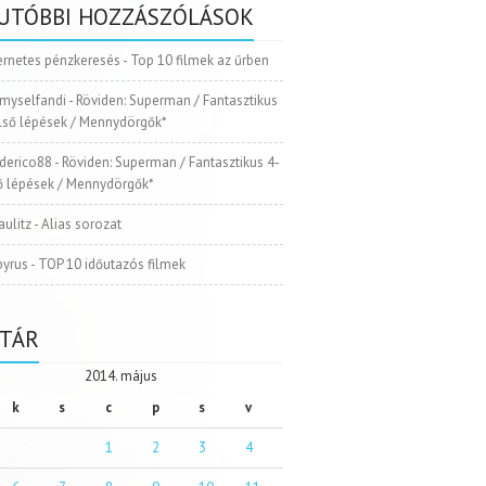
UTÓBBI HOZZÁSZÓLÁSOK
ernetes pénzkeresés
-
Top 10 filmek az űrben
myselfandi
-
Röviden: Superman / Fantasztikus
Első lépések / Mennydörgők*
ederico88
-
Röviden: Superman / Fantasztikus 4-
ső lépések / Mennydörgők*
aulitz
-
Alias sorozat
pyrus
-
TOP 10 időutazós filmek
TÁR
2014. május
k
s
c
p
s
v
1
2
3
4