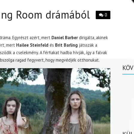
ing Room drámából
0
ráma. Egyrészt azért, mert
Daniel Barber
dirigálta, akinek
rt, mert
Hailee Steinfeld
és
Brit Barling
játsszák a
zódik a cselekmény. A férfiakat hadba hívják, így a falvak
rabszolga ragad fegyvert, hogy megvédjék otthonukat.
KÖV