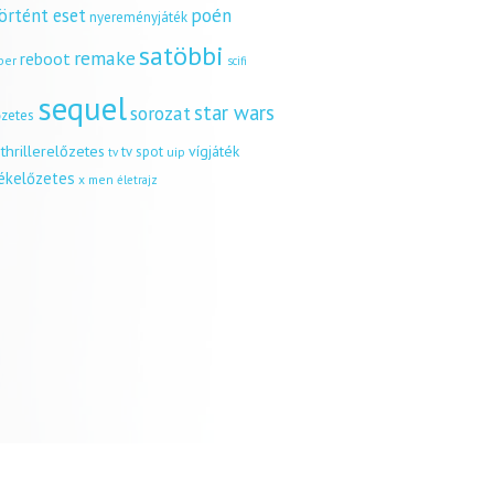
örtént eset
poén
nyereményjáték
satöbbi
remake
reboot
ber
scifi
sequel
star wars
sorozat
őzetes
thrillerelőzetes
vígjáték
tv spot
uip
tv
tékelőzetes
x men
életrajz