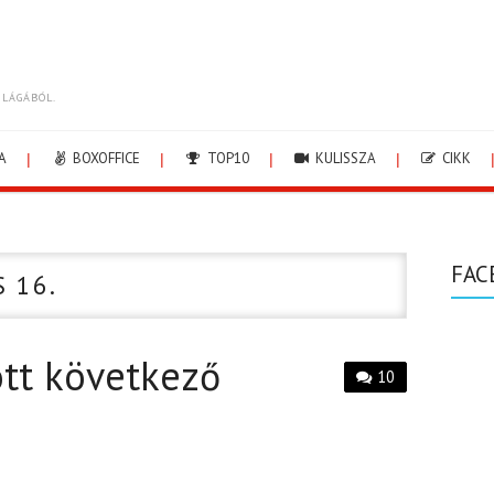
ILÁGÁBÓL.
A
BOXOFFICE
TOP10
KULISSZA
CIKK
FAC
S 16.
ött következő
10