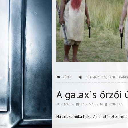
KÉPEK
BRIT MARLING
,
DANIEL BARB
A galaxis őrzői 
PUBLIKÁLTA
2014. MÁJUS 16.
KOIMBRA
Hukasaka huka huka. Az új előzetes hét