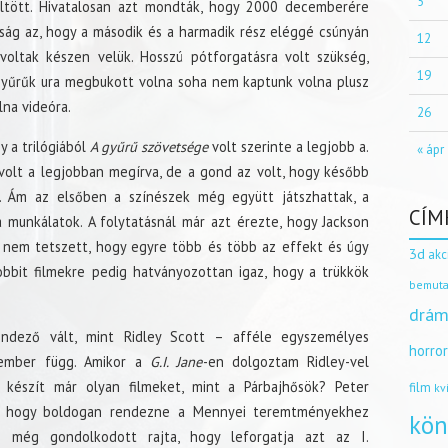
5
öltött. Hivatalosan azt mondták, hogy 2000 decemberére
ság az, hogy a második és a harmadik rész eléggé csúnyán
12
oltak készen velük. Hosszú pótforgatásra volt szükség,
19
Gyűrűk ura megbukott volna soha nem kaptunk volna plusz
lna videóra.
26
y a trilógiából
A gyűrű szövetsége
volt szerinte a legjobb a.
« ápr
volt a legjobban megírva, de a gond az volt, hogy később
t. Ám az elsőben a színészek még együtt játszhattak, a
CÍM
 munkálatok. A folytatásnál már azt érezte, hogy Jackson
k nem tetszett, hogy egyre több és több az effekt és úgy
3d
akc
obbit filmekre pedig hatványozottan igaz, hogy a trükkök
bemuta
drám
endező vált, mint Ridley Scott – afféle egyszemélyes
horro
k ember függ. Amikor a
G.I. Jane
-en dolgoztam Ridley-vel
készít már olyan filmeket, mint a Párbajhősök? Peter
film
kv
e, hogy boldogan rendezne a Mennyei teremtményekhez
kön
an még gondolkodott rajta, hogy leforgatja azt az I.