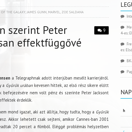
LEG
 OF THE GALAXY
,
JAMES GUNN
,
MARVEL
,
ZOE SALDANA
Int
 szerint Peter
Me
9
4-es: 
san effektfüggővé
Fr
es: El
BK
Pa
ensen
a Telegraphnak adott interjúban mesélt karrierjéről.
y a
Gyűrűk urában
kevesen hittek, az első rész sikere előtt
NAP
ok befejezésére nem volt pénz és szerinte Peter Jacksont
effektek érdeklik.
h
em mond igazat, aki azt állítja, hogy tudta, hogy a
Gyűrűk
esz. Akkor lehetett csak sejteni, amikor Cannes-ban 2001
eadtak 20 percet a filmből. Eléggé problémás helyzetben