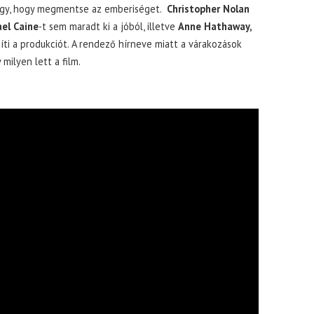
egy, hogy megmentse az emberiséget.
Christopher Nolan
el Caine
-t sem maradt ki a jóból, illetve
Anne Hathaway,
íti a produkciót. A rendező hírneve miatt a várakozások
ilyen lett a film.