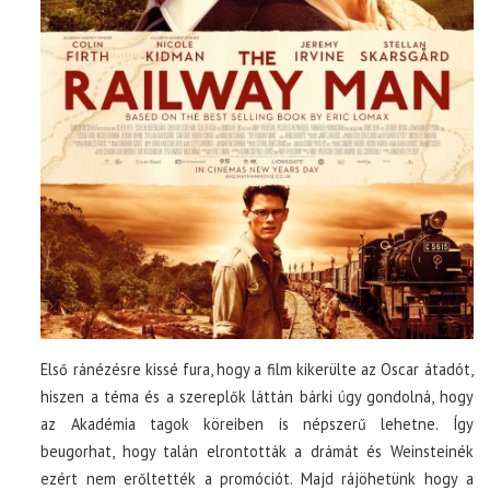
Első ránézésre kissé fura, hogy a film kikerülte az Oscar átadót,
hiszen a téma és a szereplők láttán bárki úgy gondolná, hogy
az Akadémia tagok köreiben is népszerű lehetne. Így
beugorhat, hogy talán elrontották a drámát és Weinsteinék
ezért nem erőltették a promóciót. Majd rájöhetünk hogy a