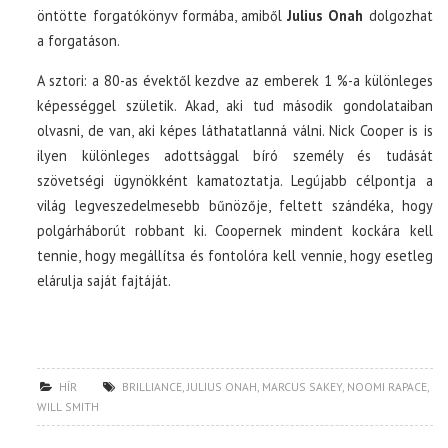
öntötte forgatókönyv formába, amiből
Julius Onah
dolgozhat
a forgatáson.
A sztori: a 80-as évektől kezdve az emberek 1 %-a különleges
képességgel születik. Akad, aki tud második gondolataiban
olvasni, de van, aki képes láthatatlanná válni. Nick Cooper is is
ilyen különleges adottsággal bíró személy és tudását
szövetségi ügynökként kamatoztatja. Legújabb célpontja a
világ legveszedelmesebb bűnözője, feltett szándéka, hogy
polgárháborút robbant ki. Coopernek mindent kockára kell
tennie, hogy megállítsa és fontolóra kell vennie, hogy esetleg
elárulja saját fajtáját.
HÍR
BRILLIANCE
,
JULIUS ONAH
,
MARCUS SAKEY
,
NOOMI RAPACE
,
WILL SMITH