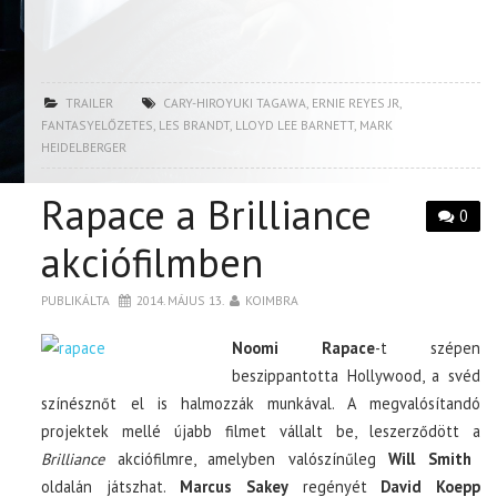
TRAILER
CARY-HIROYUKI TAGAWA
,
ERNIE REYES JR
,
FANTASYELŐZETES
,
LES BRANDT
,
LLOYD LEE BARNETT
,
MARK
HEIDELBERGER
Rapace a Brilliance
0
akciófilmben
PUBLIKÁLTA
2014. MÁJUS 13.
KOIMBRA
Noomi Rapace
-t szépen
beszippantotta Hollywood, a svéd
színésznőt el is halmozzák munkával. A megvalósítandó
projektek mellé újabb filmet vállalt be, leszerződött a
Brilliance
akciófilmre, amelyben valószínűleg
Will Smith
oldalán játszhat.
Marcus Sakey
regényét
David Koepp