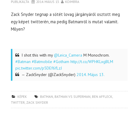
PUBLIKÁLTA
2014. MÁJUS 13.
KOIMBRA
Zack Snyder tegnap a sötét lovag járgányáról osztott meg
TOP10
egy képet twitterén, ma pedig Batmanről is mutat valamit.
Milyen?
KULISSZA
CIKK
I shot this with my
@Leica_Camera
M Monochrom.
#Batman
#Batmobile
#Gotham
http://t.co/WPHKLxgBLM
PÓLÓ RENDELÉS
pic.twitter.com/p5DEf6fLzJ
— ZackSnyder (@ZackSnyder)
2014. Május 13.
KÉPEK
BATMAN
,
BATMAN VS SUPERMAN
,
BEN AFFLECK
,
TWITTER
,
ZACK SNYDER