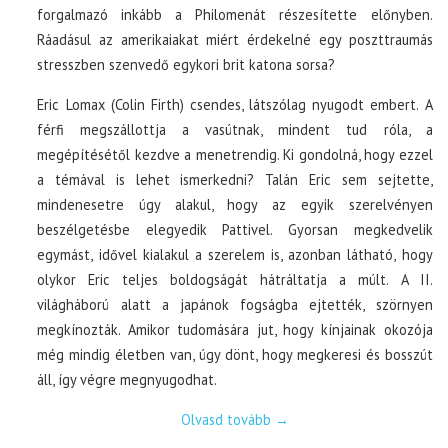
forgalmazó inkább a Philomenát részesítette előnyben.
Ráadásul az amerikaiakat miért érdekelné egy poszttraumás
stresszben szenvedő egykori brit katona sorsa?
Eric Lomax (Colin Firth) csendes, látszólag nyugodt embert. A
férfi megszállottja a vasútnak, mindent tud róla, a
megépítésétől kezdve a menetrendig. Ki gondolná, hogy ezzel
a témával is lehet ismerkedni? Talán Eric sem sejtette,
mindenesetre úgy alakul, hogy az egyik szerelvényen
beszélgetésbe elegyedik Pattivel. Gyorsan megkedvelik
egymást, idővel kialakul a szerelem is, azonban látható, hogy
olykor Eric teljes boldogságát hátráltatja a múlt. A II.
világháború alatt a japánok fogságba ejtették, szörnyen
megkínozták. Amikor tudomására jut, hogy kínjainak okozója
még mindig életben van, úgy dönt, hogy megkeresi és bosszút
áll, így végre megnyugodhat.
Olvasd tovább
→