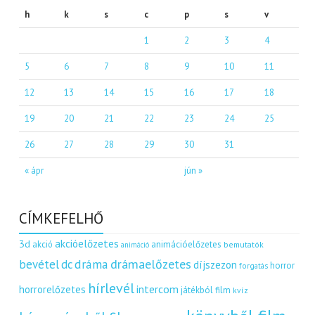
h
k
s
c
p
s
v
1
2
3
4
5
6
7
8
9
10
11
12
13
14
15
16
17
18
19
20
21
22
23
24
25
26
27
28
29
30
31
« ápr
jún »
CÍMKEFELHŐ
akcióelőzetes
3d
akció
animációelőzetes
bemutatók
animáció
dráma
drámaelőzetes
bevétel
dc
díjszezon
horror
forgatás
hírlevél
intercom
horrorelőzetes
játékból film
kvíz