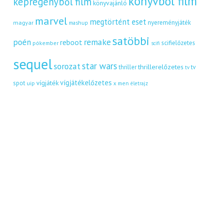
könyvből film
képregényből film
könyvajánló
marvel
megtörtént eset
nyereményjáték
magyar
mashup
satöbbi
remake
poén
reboot
scifielőzetes
pókember
scifi
sequel
star wars
sorozat
thrillerelőzetes
thriller
tv
tv
vígjátékelőzetes
vígjáték
spot
uip
x men
életrajz