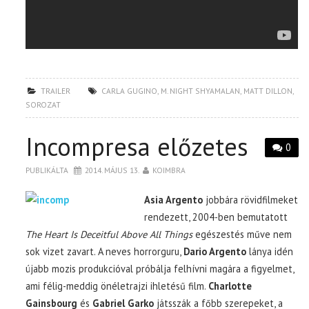
TRAILER
CARLA GUGINO
,
M. NIGHT SHYAMALAN
,
MATT DILLON
,
SOROZAT
Incompresa előzetes
0
PUBLIKÁLTA
2014. MÁJUS 13.
KOIMBRA
Asia Argento
jobbára rövidfilmeket
rendezett, 2004-ben bemutatott
The Heart Is Deceitful Above All Things
egészestés műve nem
sok vizet zavart. A neves horrorguru,
Dario Argento
lánya idén
újabb mozis produkcióval próbálja felhívni magára a figyelmet,
ami félig-meddig önéletrajzi ihletésű film.
Charlotte
Gainsbourg
és
Gabriel Garko
játsszák a főbb szerepeket, a