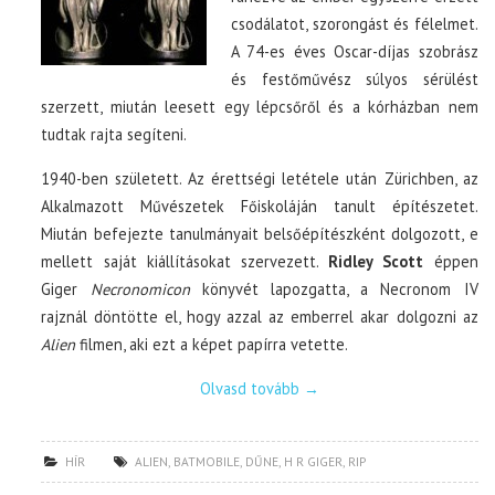
csodálatot, szorongást és félelmet.
A 74-es éves Oscar-díjas szobrász
és festőművész súlyos sérülést
szerzett, miután leesett egy lépcsőről és a kórházban nem
tudtak rajta segíteni.
1940-ben született. Az érettségi letétele után Zürichben, az
Alkalmazott Művészetek Főiskoláján tanult építészetet.
Miután befejezte tanulmányait belsőépítészként dolgozott, e
mellett saját kiállításokat szervezett.
Ridley Scott
éppen
Giger
Necronomicon
könyvét lapozgatta, a Necronom IV
rajznál döntötte el, hogy azzal az emberrel akar dolgozni az
Alien
filmen, aki ezt a képet papírra vetette.
Olvasd tovább
→
HÍR
ALIEN
,
BATMOBILE
,
DŰNE
,
H R GIGER
,
RIP