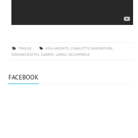
TRAILER
ASIA ARGENTO
,
CHARLOTTE GAINSBOURG
,
DRÁMAELŐZETES
,
GABRIEL GARKO
,
INCOMPRESA
FACEBOOK