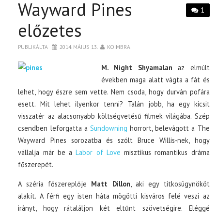
Wayward Pines
1
előzetes
PUBLIKÁLTA
2014. MÁJUS 13.
KOIMBRA
M. Night Shyamalan
az elmúlt
években maga alatt vágta a fát és
lehet, hogy észre sem vette. Nem csoda, hogy durván pofára
esett. Mit lehet ilyenkor tenni? Talán jobb, ha egy kicsit
visszatér az alacsonyabb költségvetésű filmek világába. Szép
csendben leforgatta a
Sundowning
horrort, belevágott a The
Wayward Pines sorozatba és szólt Bruce Willis-nek, hogy
vállalja már be a
Labor of Love
misztikus romantikus dráma
főszerepét.
A széria főszereplője
Matt Dillon
, aki egy titkosügynököt
alakít. A férfi egy isten háta mögötti kisváros felé veszi az
irányt, hogy rátaláljon két eltűnt szövetségire. Eléggé