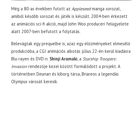
Még a 80-as években futott az
Appleseed
manga sorozat,
amiből később sorozat és játék is készült. 2004-ben érkezett
az animációs sci-fi akció, majd John Woo produceri felügyelete
alatt 2007-ben befutott a folytatás.
Belevágtak egy prequelbe is, azaz egy előzményeket elmesélő
produkcióba, a CGI animációs alkotás július 22-én kerül kiadásra
Blu-rayen és DVD-n.
Shinji Aramaki
, a
Starship Troopers:
Invasion
rendezője kezei között formálódott a projekt. A
történetben Deunan és kiborg társa, Briareos a legendás
Olympus városát keresik.