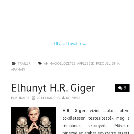
Olvasd tovább
→
TRAILER
ANIMÁCIÓELŐZETES
,
APPLESEED
,
PREQUEL
,
SHINJI
ARAMAKI
Elhunyt H.R. Giger
3
PUBLIKÁLTA
2014. MÁJUS 13.
KOIMBRA
H.R. Giger
víziói alakot öltve
tökéletesen testesítették meg a
rémálmok szörnyeit. Műveire
ránézve az ember egyszerre érzett