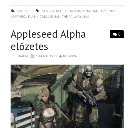
KRITIKA
80 %
,
COLIN FIRTH
,
DRÁMA
,
JONATHAN TEPLITZKY
,
KÖNYVBŐL FILM
,
NICOLE KIDMAN
,
THE RAILWAY MAN
Appleseed Alpha
0
előzetes
PUBLIKÁLTA
2014. MÁJUS 13.
KOIMBRA