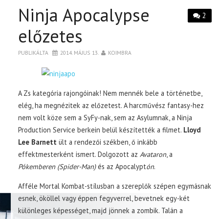
Ninja Apocalypse
2
előzetes
PUBLIKÁLTA
2014. MÁJUS 13.
KOIMBRA
A Zs kategória rajongóinak! Nem mennék bele a történetbe,
elég, ha megnézitek az előzetest. A harcművész fantasy-hez
nem volt köze sem a SyFy-nak, sem az Asylumnak, a Ninja
Production Service berkein belül készítették a filmet.
Lloyd
Lee Barnett
ült a rendezői székben, ő inkább
effektmesterként ismert. Dolgozott az
Avataron
, a
Pókemberen (Spider-Man)
és az Apocalypt
ón
.
Afféle Mortal Kombat-stílusban a szereplők szépen egymásnak
esnek, ököllel vagy éppen fegyverrel, bevetnek egy-két
különleges képességet, majd jönnek a zombik. Talán a