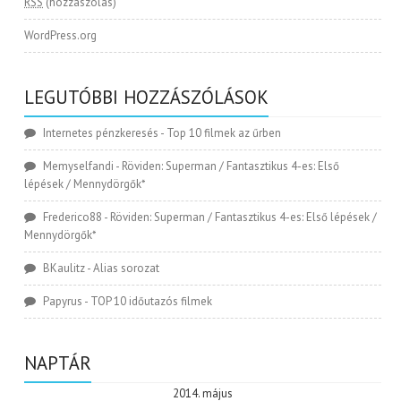
RSS
(hozzászólás)
WordPress.org
LEGUTÓBBI HOZZÁSZÓLÁSOK
Internetes pénzkeresés
-
Top 10 filmek az űrben
Memyselfandi
-
Röviden: Superman / Fantasztikus 4-es: Első
lépések / Mennydörgők*
Frederico88
-
Röviden: Superman / Fantasztikus 4-es: Első lépések /
Mennydörgők*
BKaulitz
-
Alias sorozat
Papyrus
-
TOP 10 időutazós filmek
NAPTÁR
2014. május