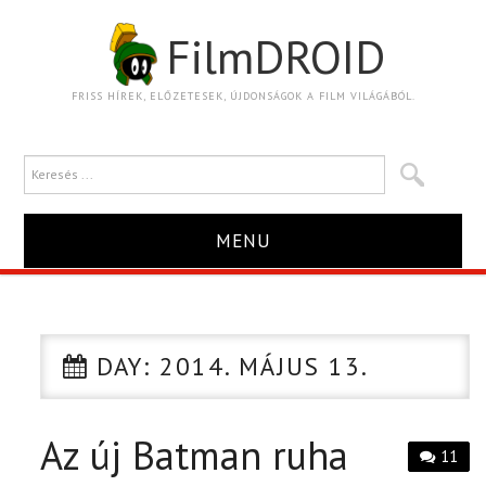
FilmDROID
FRISS HÍREK, ELŐZETESEK, ÚJDONSÁGOK A FILM VILÁGÁBÓL.
MENU
HÍR
TRAILER
DAY:
2014. MÁJUS 13.
KRITIKA
Az új Batman ruha
11
BOXOFFICE