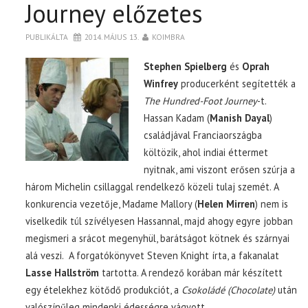
Journey előzetes
PUBLIKÁLTA
2014. MÁJUS 13.
KOIMBRA
Stephen Spielberg
és
Oprah
Winfrey
producerként segítették a
The Hundred-Foot Journey
-t.
Hassan Kadam (
Manish Dayal
)
családjával Franciaországba
költözik, ahol indiai éttermet
nyitnak, ami viszont erősen szúrja a
három Michelin csillaggal rendelkező közeli tulaj szemét. A
konkurencia vezetője, Madame Mallory (
Helen Mirren
) nem is
viselkedik túl szívélyesen Hassannal, majd ahogy egyre jobban
megismeri a srácot megenyhül, barátságot kötnek és szárnyai
alá veszi. A forgatókönyvet Steven Knight írta, a fakanalat
Lasse Hallström
tartotta. A rendező korában már készített
egy ételekhez kötődő produkciót, a
Csokoládé (Chocolate)
után
valószínűleg mindenki édességre vágyott.