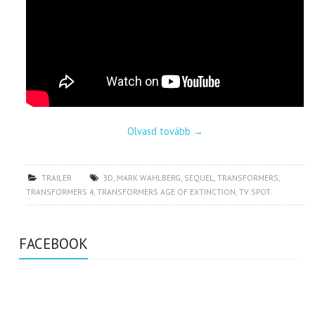
Olvasd tovább
→
TRAILER
3D
,
MARK WAHLBERG
,
SEQUEL
,
TRANSFORMERS
,
TRANSFORMERS 4
,
TRANSFORMERS AGE OF EXTINCTION
,
TV SPOT
FACEBOOK