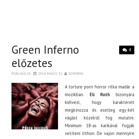
Green Inferno
4
előzetes
PUBLIKÁLTA
2014. MÁJUS 31.
KOIMBRA
A torture porn horror ritka madár a
mozikban.
Eli Roth
bizonyára
kiélvezi, hogy karaktereit
megkínozza és esetleg egy-két
vágást közelről fog mutatni.
Minimum 18-as karikával fogják
vetíteni itthon. De vajon mennyire