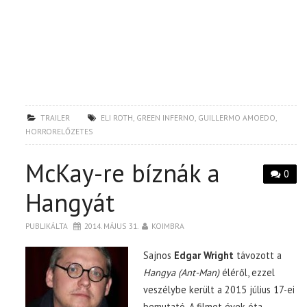
TRAILER
ELI ROTH
,
GREEN INFERNO
,
GUILLERMO AMOEDO
,
HORRORELŐZETES
McKay-re bíznák a
0
Hangyát
PUBLIKÁLTA
2014. MÁJUS 31.
KOIMBRA
Sajnos
Edgar Wright
távozott a
Hangya (Ant-Man)
éléről, ezzel
veszélybe került a 2015 július 17-ei
bemutató. A filmet évek óta