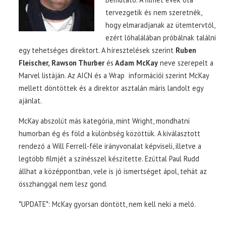
tervezgetik és nem szeretnék,
hogy elmaradjanak az ütemtervtől,
ezért lóhalálában próbálnak találni
egy tehetséges direktort. A híresztelések szerint
Ruben
Fleischer, Rawson Thurber
és
Adam McKay
neve szerepelt a
Marvel listáján. Az AICN és a Wrap információi szerint McKay
mellett döntöttek és a direktor asztalán máris landolt egy
ajánlat.
McKay abszolút más kategória, mint Wright, mondhatni
humorban ég és föld a különbség közöttük. A kiválasztott
rendező a Will Ferrell-féle irányvonalat képviseli, illetve a
legtöbb filmjét a színésszel készítette. Ezúttal Paul Rudd
állhat a középpontban, vele is jó ismertséget ápol, tehát az
összhanggal nem lesz gond.
*UPDATE*: McKay gyorsan döntött, nem kell neki a meló.