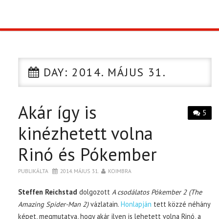
TOP10
KULISSZA
DAY:
2014. MÁJUS 31.
CIKK
Akár így is
PÓLÓ RENDELÉS
5
kinézhetett volna
Rinó és Pókember
PUBLIKÁLTA
2014. MÁJUS 31.
KOIMBRA
Steffen Reichstad
dolgozott
A csodálatos Pókember 2 (The
Amazing Spider-Man 2)
vázlatain.
Honlapján
tett közzé néhány
képet, megmutatva, hogy akár ilyen is lehetett volna Rinó, a