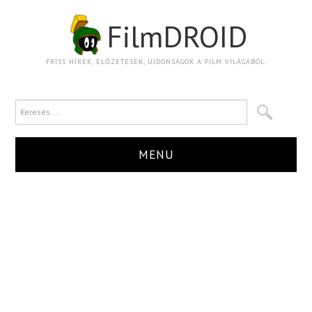
FilmDROID
FRISS HÍREK, ELŐZETESEK, ÚJDONSÁGOK A FILM VILÁGÁBÓL.
MENU
HÍR
TRAILER
KRITIKA
BOXOFFICE