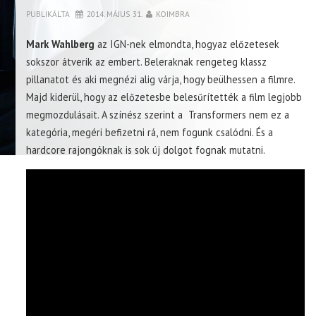
PUBLIKÁLTA
2014. MÁJUS 31.
KOIMBRA
Mark Wahlberg
az IGN-nek elmondta, hogyaz előzetesek
sokszor átverik az embert. Beleraknak rengeteg klassz
pillanatot és aki megnézi alig várja, hogy beülhessen a filmre.
Majd kiderül, hogy az előzetesbe belesűrítették a film legjobb
megmozdulásait. A színész szerint a Transformers nem ez a
kategória, megéri befizetni rá, nem fogunk csalódni. És a
hardcore rajongóknak is sok új dolgot fognak mutatni.