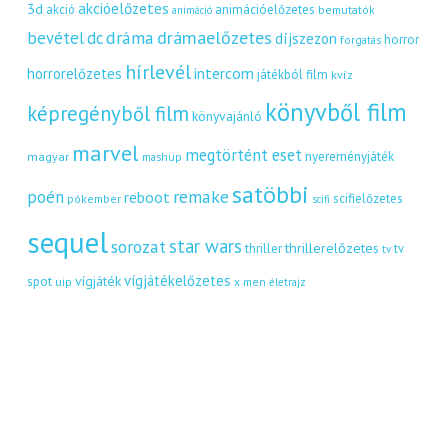
akcióelőzetes
3d
akció
animációelőzetes
bemutatók
animáció
dráma
drámaelőzetes
bevétel
dc
díjszezon
horror
forgatás
hírlevél
intercom
horrorelőzetes
játékból film
kvíz
könyvből film
képregényből film
könyvajánló
marvel
megtörtént eset
nyereményjáték
magyar
mashup
satöbbi
remake
poén
reboot
scifielőzetes
pókember
scifi
sequel
star wars
sorozat
thrillerelőzetes
thriller
tv
tv
vígjátékelőzetes
vígjáték
spot
uip
x men
életrajz