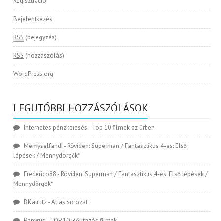
Regisztráció
Bejelentkezés
RSS
(bejegyzés)
RSS
(hozzászólás)
WordPress.org
LEGUTÓBBI HOZZÁSZÓLÁSOK
Internetes pénzkeresés
-
Top 10 filmek az űrben
Memyselfandi
-
Röviden: Superman / Fantasztikus 4-es: Első
lépések / Mennydörgők*
Frederico88
-
Röviden: Superman / Fantasztikus 4-es: Első lépések /
Mennydörgők*
BKaulitz
-
Alias sorozat
Papyrus
-
TOP 10 időutazós filmek