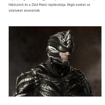
Hálószövő és a Zöld Manó röpdeszkája. Végül ezeket az
ötleteket elvetették.