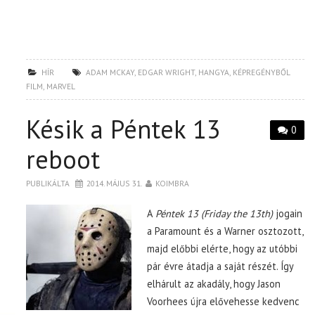
HÍR
ADAM MCKAY
,
EDGAR WRIGHT
,
HANGYA
,
KÉPREGÉNYBŐL
FILM
,
MARVEL
Késik a Péntek 13
0
reboot
PUBLIKÁLTA
2014. MÁJUS 31.
KOIMBRA
A
Péntek 13 (Friday the 13th)
jogain
a Paramount és a Warner osztozott,
majd előbbi elérte, hogy az utóbbi
pár évre átadja a saját részét. Így
elhárult az akadály, hogy Jason
Voorhees újra elővehesse kedvenc