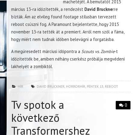
machetéjét. A bemutatót 2015
március 13-ra időzítették, a rendezést
David Bruckne
rre
bízták. Ám az elvileg found footage stílusban tervezett
reboot csúszni fog. A Paramount bejelentette, hogy 2015
november 13-ra tették át a premiert. Arról nem szól a fáma,
hogy miért nem tudnak időben belevágni a forgatásba.
A megüresedett márciusi időpontra a
Scouts vs. Zombie
-t
időzítették be, amiben néhány cserkész próbálja megvédeni
lakhelyét a zombiktól.
HÍR
DAVID BRUCKNER
,
HORRORHÍR
,
PÉNTEK 13
,
REBOOT
Tv spotok a
0
következő
Transformershez