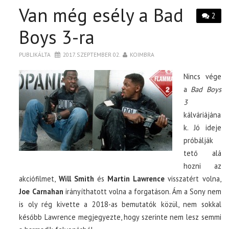
Van még esély a Bad
2
Boys 3-ra
PUBLIKÁLTA
2017. SZEPTEMBER 02.
KOIMBRA
Nincs vége
a
Bad Boys
3
kálváriájána
k. Jó ideje
próbálják
tető alá
hozni az
akciófilmet,
Will Smith
és
Martin Lawrence
visszatért volna,
Joe Carnahan
irányíthatott volna a forgatáson. Ám a Sony nem
is oly rég kivette a 2018-as bemutatók közül, nem sokkal
később Lawrence megjegyezte, hogy szerinte nem lesz semmi