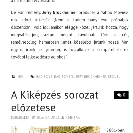
a harmadik felvonásból.
De van remény.
Jerry Bruckheimer
producer a Yahoo Movies-
nak adott interjút: „Nem is tudom hány éve próbáljuk
összehozni, volt idő, amikor eléggé közel jártunk hozzá, hogy
megvalósuljon, aztán megint távolinak tűnt a cél,
remélhetőleg hamarosan ismét közelebb jutunk hozzá. Van
egy új írónk, aki jelenleg is foglalkozik a szkripttel és ez
további lelkesedésre ad okot.”
HÍR
BAD BOYS
,
BAD BOYS 3
,
JERRY BRUCKHEIMER
,
SEQUEL
A Kiképzés sorozat
0
előzetese
PUBLIKÁLTA
2016. MÁJUS 19.
KOIMBRA
2001-ben