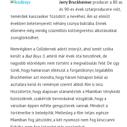
Jerry Bruckheimer
producer a 80-as
és 90-es évek sztárproducere volt,
temérdek kasszasiker fűződött a nevéhez. Ám az elmúlt
években beletenyerelt néhány csúnya buktába. Ennek
ellenére még mindig százmilliós költségvetésű alkotásokkal
zsonglőrködhet.
Nemrégiben a Collidernek adott interjút, ahol ismét szóba
került a
Bad Boys 3,
amiről már évek óta beszélnek, de
nagyobb előrelépés nem történt a megvalósulás felé. De úgy
tűnik, hogy hamarosan elkészül a forgatókönyv, legalábbis
Bruckheimer azt mondta, hogy három hónapon belül az
asztalára kerül és reményei szerint abból film is lesz.
Hozzátette, hogy alaposan utánanéztek a Miamiban ténykedő
bűnözőknek, szakértők bevonásával vizsgálták, hogy a
városban éppen miféle gengszterek vannak. Mindezt a
történetbe is beleépítik. Mellesleg a film teljes egésze
Miamiban fog játszódni, a két nyomozó nem fog kiruccanni
Kubába, nem fog letarolni más országokat.