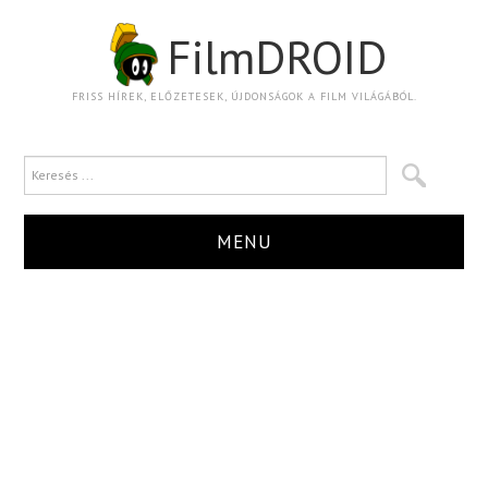
FilmDROID
FRISS HÍREK, ELŐZETESEK, ÚJDONSÁGOK A FILM VILÁGÁBÓL.
MENU
HÍR
TRAILER
KRITIKA
BOXOFFICE