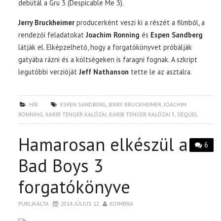
debütál a Gru 3 (Despicable Me 3).
Jerry Bruckheimer
producerként veszi ki a részét a filmből, a
rendezői feladatokat
Joachim Ronning
és
Espen Sandberg
látják el. Elképzelhető, hogy a forgatókönyvet próbálják
gatyába rázni és a költségeken is faragni fognak. A szkript
legutóbbi verzióját
Jeff Nathanson
tette le az asztalra.
HÍR
ESPEN SANDBERG
,
JERRY BRUCKHEIMER
,
JOACHIM
RONNING
,
KARIB TENGER KALÓZAI
,
KARIB TENGER KALÓZAI 5
,
SEQUEL
Hamarosan elkészül a
6
Bad Boys 3
forgatókönyve
PUBLIKÁLTA
2014. JÚLIUS 12.
KOIMBRA