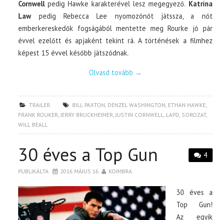
Cornwell
pedig Hawke karakterével lesz megegyező.
Katrina
Law
pedig Rebecca Lee nyomozónőt játssza, a nőt
emberkereskedők fogságából mentette meg Rourke jó pár
évvel ezelőtt és apjaként tekint rá. A történések a filmhez
képest 15 évvel később játszódnak.
Olvasd tovább
→
TRAILER
BILL PAXTON
,
DENZEL WASHINGTON
,
ETHAN HAWKE
,
FRANK ROUKER
,
JERRY BRUCKHEIMER
,
JUSTIN CORNWELL
,
LAPD
,
SOROZAT
,
WILL BEALL
30 éves a Top Gun
4
PUBLIKÁLTA
2016. MÁJUS 16.
KOIMBRA
30 éves a
Top Gun!
Az egyik