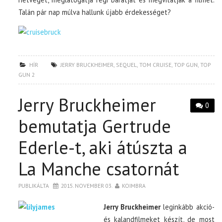
Talán pár nap múlva hallunk újabb érdekességet?
HÍR
JERRY BRUCKHEIMER
,
SEQUEL
,
TOM CRUISE
,
TOP GUN
,
TOP
GUN 2
Jerry Bruckheimer
0
bemutatja Gertrude
Ederle-t, aki átúszta a
La Manche csatornát
PUBLIKÁLTA
2015. NOVEMBER 03.
KOIMBRA
Jerry Bruckheimer
leginkább akció-
és kalandfilmeket készít, de most