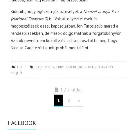
Kiderült, hogy egészen jók az esélyek a
Nemzet aranya 3-ra
(National Treasure 3)
is. Voltak egyeztetések és
megbeszélések ezzel kapcsolatban. Jon Turteltaub marad a
rendezői székben, de mások dolgozhatnak a forgatókönyvön.
Az írók neveit nem közölte és azt sem osztotta meg, hogy
Nicolas Cage ezúttal mit próbál megtalálni.
HÍR
BAD BOYS 3
,
JERRY BRUCKHEIMER
,
NEMZET ARANYA
,
SEQUEL
1 / 2 oldal
1
2
»
FACEBOOK