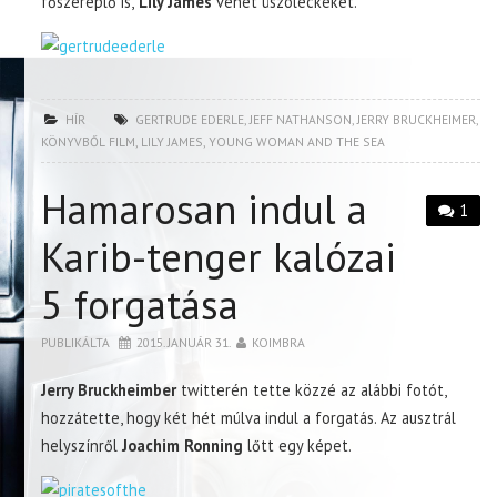
főszereplő is,
Lily James
vehet úszóleckéket.
HÍR
GERTRUDE EDERLE
,
JEFF NATHANSON
,
JERRY BRUCKHEIMER
,
KÖNYVBŐL FILM
,
LILY JAMES
,
YOUNG WOMAN AND THE SEA
Hamarosan indul a
1
Karib-tenger kalózai
5 forgatása
PUBLIKÁLTA
2015. JANUÁR 31.
KOIMBRA
Jerry Bruckheimber
twitterén tette közzé az alábbi fotót,
hozzátette, hogy két hét múlva indul a forgatás. Az ausztrál
helyszínről
Joachim Ronning
lőtt egy képet.