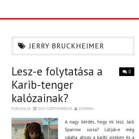
TOP10
KULISSZA
JERRY BRUCKHEIMER
CIKK
Lesz-e folytatása a
PÓLÓ RENDELÉS
0
Karib-tenger
kalózainak?
PUBLIKÁLTA
2017. SZEPTEMBER 05.
KOIMBRA
A nagy kérdés, hogy mi lesz Jack
Sparrow sorsa? Látjuk-e még
valaha, ahogy a karibi vizeken és a