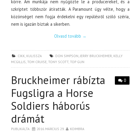
körre. Ám munkája nem nyűgözte le a producereket, és a
szkriptet többször átíratták. A Paramount úgy vélte, hogy a
közönséget nem fogja érdekelni egy repülésről szóló széria,
nem is igazán bíztak a sikerben.
Olvasd tovább
→
CIKK
,
KULISSZA
DON SIMPSON
,
JERRY BRUCKHEIMER
,
KELLY
MCGILLIS
,
TOM CRUISE
,
TONY SCOTT
,
TOP GUN
Bruckheimer rábízta
0
Fugsligra a Horse
Soldiers háborús
drámát
PUBLIKÁLTA
2016. MÁRCIUS 29.
KOIMBRA