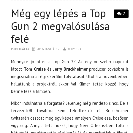
Még egy lépés a Top
2
Gun 2 megvalósulása
felé
PUBLIKÁLTA
2016. JANUÁR 28.
KOIMBRA
Mennyire jó ötlet a Top Gun 2? Az egykor szebb napokat
látott
Tom Cruise
és
Jerry Bruckheimer
producer továbbra is
megcsinálná a régi sikerfilm folytatását. Utoljára novemberben
hallattunk a projektről, akkor Val Kilmer tette közzé, hogy
benne lesz a filmben.
Mikor indulhatna a forgatás? Jelenleg még rendező sincs. De a
tervezetről továbbra sem feledkeztek el. Bruckheimer
twitterén osztott meg egy képet, amelyen Cruise-szal közösen
vigyorog. Annyit tett hozzá, hogy New Orleans-ben tölti a
hétvégét, meglátogatja régi barátját és megvitatják a filmet.