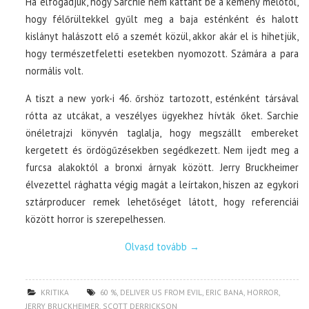
Ha elfogadjuk, hogy Sarchie nem kattant be a kemény melótól,
hogy félőrültekkel gyűlt meg a baja esténként és halott
kislányt halászott elő a szemét közül, akkor akár el is hihetjük,
hogy természetfeletti esetekben nyomozott. Számára a para
normális volt.
A tiszt a new york-i 46. őrshöz tartozott, esténként társával
rótta az utcákat, a veszélyes ügyekhez hívták őket. Sarchie
önéletrajzi könyvén taglalja, hogy megszállt embereket
kergetett és ördögűzésekben segédkezett. Nem ijedt meg a
furcsa alakoktól a bronxi árnyak között. Jerry Bruckheimer
élvezettel rághatta végig magát a leírtakon, hiszen az egykori
sztárproducer remek lehetőséget látott, hogy referenciái
között horror is szerepelhessen.
Olvasd tovább
→
KRITIKA
60 %
,
DELIVER US FROM EVIL
,
ERIC BANA
,
HORROR
,
JERRY BRUCKHEIMER
,
SCOTT DERRICKSON