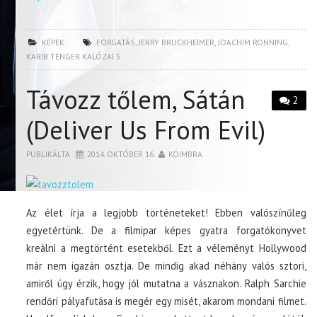
KÉPEK
FORGATÁS
,
JERRY BRUCKHEIMER
,
JOACHIM RONNING
,
KARIB TENGER KALÓZAI 5
Távozz tőlem, Sátán
2
(Deliver Us From Evil)
PUBLIKÁLTA
2014. OKTÓBER 16.
KOIMBRA
Az élet írja a legjobb történeteket! Ebben valószínűleg
egyetértünk. De a filmipar képes gyatra forgatókönyvet
kreálni a megtörtént esetekből. Ezt a véleményt Hollywood
már nem igazán osztja. De mindig akad néhány valós sztori,
amiről úgy érzik, hogy jól mutatna a vásznakon. Ralph Sarchie
rendőri pályafutása is megér egy misét, akarom mondani filmet.