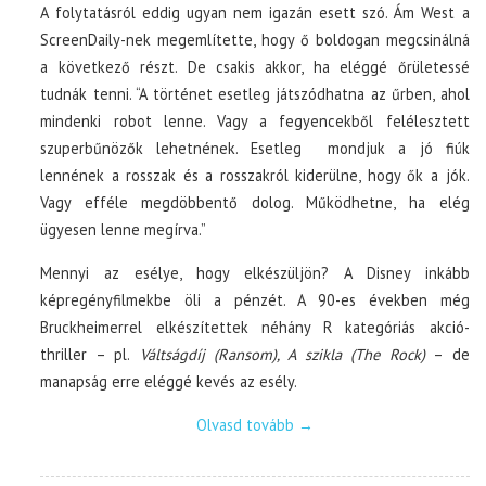
A folytatásról eddig ugyan nem igazán esett szó. Ám West a
ScreenDaily-nek megemlítette, hogy ő boldogan megcsinálná
a következő részt. De csakis akkor, ha eléggé őrületessé
tudnák tenni. “A történet esetleg játszódhatna az űrben, ahol
mindenki robot lenne. Vagy a fegyencekből felélesztett
szuperbűnözők lehetnének. Esetleg mondjuk a jó fiúk
lennének a rosszak és a rosszakról kiderülne, hogy ők a jók.
Vagy efféle megdöbbentő dolog. Működhetne, ha elég
ügyesen lenne megírva.”
Mennyi az esélye, hogy elkészüljön? A Disney inkább
képregényfilmekbe öli a pénzét. A 90-es években még
Bruckheimerrel elkészítettek néhány R kategóriás akció-
thriller – pl.
Váltságdíj (Ransom), A szikla (The Rock)
– de
manapság erre eléggé kevés az esély.
Olvasd tovább
→