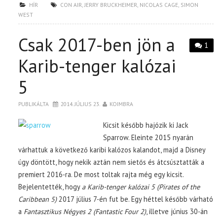
HÍR
CON AIR
,
JERRY BRUCKHEIMER
,
NICOLAS CAGE
,
SIMON
WEST
Csak 2017-ben jön a
1
Karib-tenger kalózai
5
PUBLIKÁLTA
2014. JÚLIUS 23.
KOIMBRA
Kicsit később hajózik ki Jack
Sparrow. Eleinte 2015 nyarán
várhattuk a következő karibi kalózos kalandot, majd a Disney
úgy döntött, hogy nekik aztán nem sietős és átcsúsztatták a
premiert 2016-ra. De most toltak rajta még egy kicsit.
Bejelentették, hogy
a Karib-tenger kalózai 5 (Pirates of the
Caribbean 5)
2017 július 7-én fut be. Egy héttel később várható
a
Fantasztikus Négyes 2 (Fantastic Four 2)
, illetve június 30-án