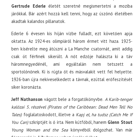
Gertrude Ederle
életét szeretné megismertetni a moziba
járókkal. Bár azért hozzá kell tenni, hogy az úszónő életében
akadtak kalandos pillanatok.
Ederle 6 évesen kis híján vízbe fulladt, ezt követően apja
oktatta. Az 1924-es olimpiáról három érmet vitt haza. 1925-
ben kísérelte meg átúszni a La Manche csatornát, amit addig
csak öt férfinek sikerült. A nőt edzője halászta ki a táv
háromnegyedénél, ami egyáltalán nem tetszett a
sportolónőnek. Ki is rúgta őt és másvalakit vett fel helyette.
1926-ban újra nekiveselkedett a távnak, ezúttal erőfeszítését
siker koronázta.
Jeff Nathanson
vágott bele a forgatókönyvbe.
A Karib-tenger
kalózai 5. részével (Pirates of the Caribbean: Dead Men Tell No
Tales)
foglalatoskodott, illetve a
Kapj el, ha tudsz (Catch Me If
You Can)
szkriptjét is ő írta. Nem kútfőből, hanem
Glenn Stout
Young Woman and the Sea
könyvéből dolgozhat. Van már