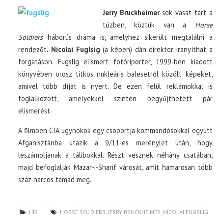
Jerry Bruckheimer
sok vasat tart a
tűzben, köztük van a
Horse
Soldiers
háborús dráma is, amelyhez sikerült megtalálni a
rendezőt
. Nicolai Fuglsig
(a képen) dán direktor irányíthat a
forgatáson. Fugslig elismert fotóriporter, 1999-ben kiadott
könyvében orosz titkos nukleáris balesetről közölt képeket,
amivel több díjat is nyert. De ezen felül reklámokkal is
foglalkozott, amelyekkel szintén begyűjthetett pár
elismerést.
A filmben CIA ügynökök egy csoportja kommandósokkal együtt
Afganisztánba utazik a 9/11-es merénylet után, hogy
leszámoljanak a tálibokkal. Részt vesznek néhány csatában,
majd befoglalják Mazar-i-Sharif városát, amit hamarosan több
száz harcos támad meg.
HÍR
HORSE SOLDIERS
,
JERRY BRUCKHEIMER
,
NICOLAI FUGSLIG