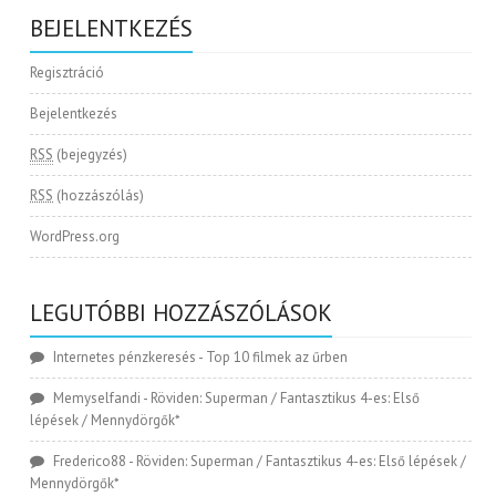
BEJELENTKEZÉS
Regisztráció
Bejelentkezés
RSS
(bejegyzés)
RSS
(hozzászólás)
WordPress.org
LEGUTÓBBI HOZZÁSZÓLÁSOK
Internetes pénzkeresés
-
Top 10 filmek az űrben
Memyselfandi
-
Röviden: Superman / Fantasztikus 4-es: Első
lépések / Mennydörgők*
Frederico88
-
Röviden: Superman / Fantasztikus 4-es: Első lépések /
Mennydörgők*