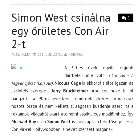
Simon West csinálna
1
egy őrületes Con Air
2-t
PUBLIKÁLTA
2014. JÚLIUS 31.
KOIMBRA
A 90-es évek egyik legjobb
durrbele filmje volt
a Con Air – A
fegyencjárat (Con Air)
,
Nicolas Cage
is ekkortájt élte igazán az
akcióhős szerepet.
Jerry Bruckheimer
producer neve is jól
hangzott a 90-es években, temérdek sikeres produkcióz
hozott össze és nem kellett túlságosan küzdenie azért, ha a
reklámok világából akart átemelni valakit egy mozifilmhez. Így
Michael Bay
után
Simon West
is megkapta a lehetőséget és a
Con Air-rel Hollywoodban is nevet szerzett magának.