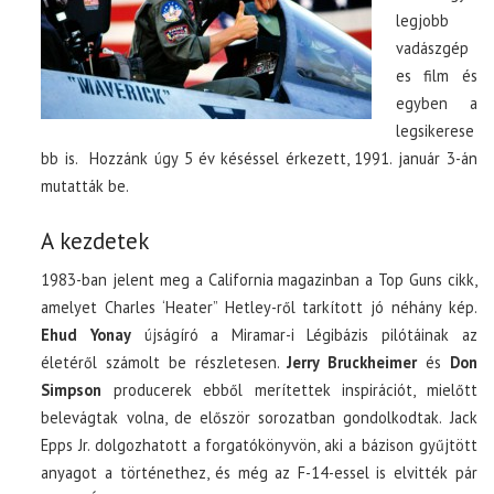
legjobb
vadászgép
es film és
egyben a
legsikerese
bb is. Hozzánk úgy 5 év késéssel érkezett, 1991. január 3-án
mutatták be.
A kezdetek
1983-ban jelent meg a California magazinban a Top Guns cikk,
amelyet Charles ‘Heater” Hetley-ről tarkított jó néhány kép.
Ehud Yonay
újságíró a Miramar-i Légibázis pilótáinak az
életéről számolt be részletesen.
Jerry Bruckheimer
és
Don
Simpson
producerek ebből merítettek inspirációt, mielőtt
belevágtak volna, de először sorozatban gondolkodtak. Jack
Epps Jr. dolgozhatott a forgatókönyvön, aki a bázison gyűjtött
anyagot a történethez, és még az F-14-essel is elvitték pár