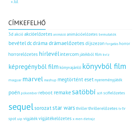
« Júl
CÍMKEFELHŐ
akcióelőzetes
3d
akció
animációelőzetes
bemutatók
animáció
dráma
drámaelőzetes
bevétel
dc
díjszezon
horror
forgatás
hírlevél
intercom
horrorelőzetes
játékból film
kvíz
könyvből film
képregényből film
könyvajánló
marvel
megtörtént eset
nyereményjáték
magyar
mashup
satöbbi
remake
poén
reboot
scifielőzetes
pókember
scifi
sequel
star wars
sorozat
thrillerelőzetes
thriller
tv
tv
vígjátékelőzetes
vígjáték
spot
uip
x men
életrajz