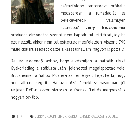
szárazföldön tántorogva próbálja
megszerezni a rumadagját és
belekeveredik valamilyen
kalandba?
Jerry Bruckheimer
producer elmondása szerint nem kaptak túl kritikákat, így ha
ezt nézzük, akkor nem teljesítettek megfelelően. Viszont 790
millió dollárt szedett össze a kasszáknál, ami nagyon is pozitív.
De ez elegendő ahhoz, hogy elkészüljön a hatodik rész?
Gyakorlatilag a stáblista utáni jelenettel megalapoztak vele.
Bruckheimer a Yahoo Movies-nak reményeit fejezte ki, hogy
nem állnak meg itt. Ha az előző filmekhez hasonlóan jól
teljesít DVD-n, akkor biztosan le fognak ülni és megbeszélik
hogyan tovább.
HÍR
JERRY BRUCKHEIMER
,
KARIB TENGER KALÓZAI
,
SEQUEL