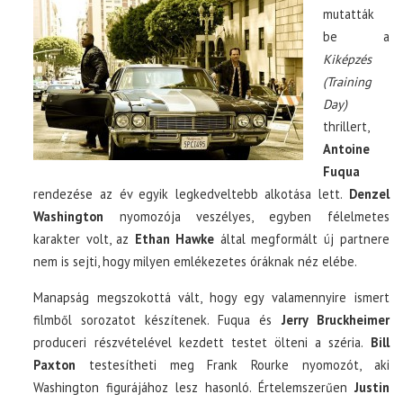
mutatták
be a
Kiképzés
(Training
Day)
thrillert,
Antoine
Fuqua
rendezése az év egyik legkedveltebb alkotása lett.
Denzel
Washington
nyomozója veszélyes, egyben félelmetes
karakter volt, az
Ethan Hawke
által megformált új partnere
nem is sejti, hogy milyen emlékezetes óráknak néz elébe.
Manapság megszokottá vált, hogy egy valamennyire ismert
filmből sorozatot készítenek. Fuqua és
Jerry Bruckheimer
produceri részvételével kezdett testet ölteni a széria.
Bill
Paxton
testesítheti meg Frank Rourke nyomozót, aki
Washington figurájához lesz hasonló. Értelemszerűen
Justin