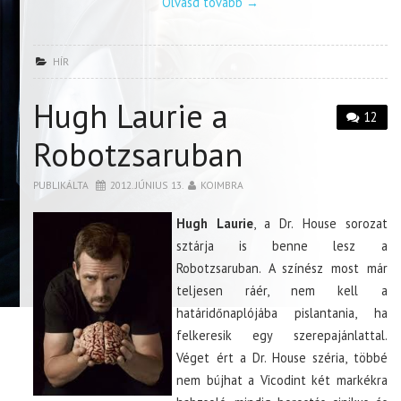
Olvasd tovább
→
HÍR
Hugh Laurie a
12
Robotzsaruban
PUBLIKÁLTA
2012. JÚNIUS 13.
KOIMBRA
Hugh Laurie
, a Dr. House sorozat
sztárja is benne lesz a
Robotzsaruban. A színész most már
teljesen ráér, nem kell a
határidőnaplójába pislantania, ha
felkeresik egy szerepajánlattal.
Véget ért a Dr. House széria, többé
nem bújhat a Vicodint két markékra