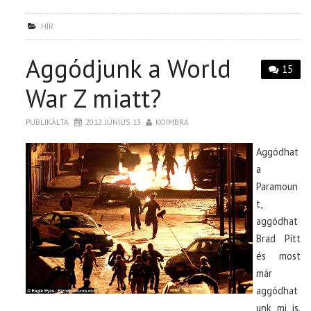
HÍR
Aggódjunk a World
15
War Z miatt?
PUBLIKÁLTA
2012. JÚNIUS 13.
KOIMBRA
Aggódhat
a
Paramoun
t,
aggódhat
Brad Pitt
és most
már
aggódhat
unk mi is.