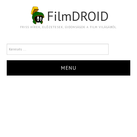
FilmDROID
FRISS HÍREK, ELŐZETESEK, ÚJDONSÁGOK A FILM VILÁGÁBÓL.
MENU
HÍR
TRAILER
KRITIKA
BOXOFFICE