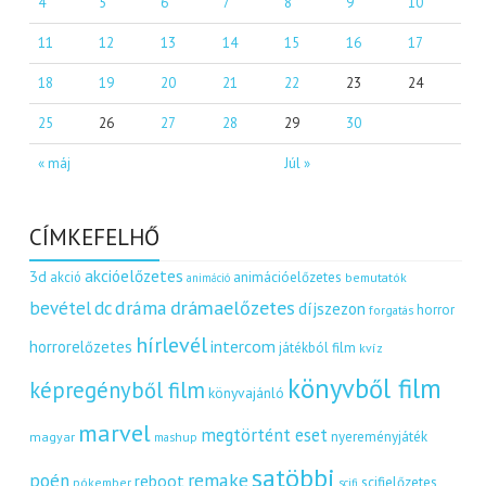
4
5
6
7
8
9
10
11
12
13
14
15
16
17
18
19
20
21
22
23
24
25
26
27
28
29
30
« máj
Júl »
CÍMKEFELHŐ
akcióelőzetes
3d
akció
animációelőzetes
bemutatók
animáció
dráma
drámaelőzetes
bevétel
dc
díjszezon
horror
forgatás
hírlevél
intercom
horrorelőzetes
játékból film
kvíz
könyvből film
képregényből film
könyvajánló
marvel
megtörtént eset
nyereményjáték
magyar
mashup
satöbbi
remake
poén
reboot
scifielőzetes
pókember
scifi