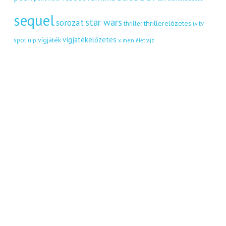
sequel
star wars
sorozat
thrillerelőzetes
thriller
tv
tv
vígjátékelőzetes
vígjáték
spot
uip
x men
életrajz