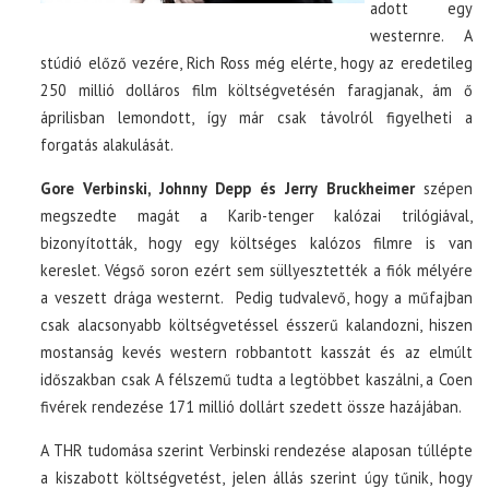
adott egy
westernre. A
stúdió előző vezére, Rich Ross még elérte, hogy az eredetileg
250 millió dolláros film költségvetésén faragjanak, ám ő
áprilisban lemondott, így már csak távolról figyelheti a
forgatás alakulását.
Gore Verbinski, Johnny Depp és Jerry Bruckheimer
szépen
megszedte magát a Karib-tenger kalózai trilógiával,
bizonyították, hogy egy költséges kalózos filmre is van
kereslet. Végső soron ezért sem süllyesztették a fiók mélyére
a veszett drága westernt. Pedig tudvalevő, hogy a műfajban
csak alacsonyabb költségvetéssel ésszerű kalandozni, hiszen
mostanság kevés western robbantott kasszát és az elmúlt
időszakban csak A félszemű tudta a legtöbbet kaszálni, a Coen
fivérek rendezése 171 millió dollárt szedett össze hazájában.
A THR tudomása szerint Verbinski rendezése alaposan túllépte
a kiszabott költségvetést, jelen állás szerint úgy tűnik, hogy