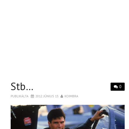
Stb…
0
PUBLIKÁLTA
2012. JÚNIUS 13.
KOIMBRA