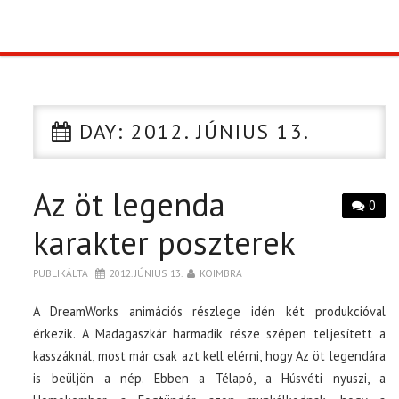
TOP10
KULISSZA
DAY:
2012. JÚNIUS 13.
CIKK
Az öt legenda
PÓLÓ RENDELÉS
0
karakter poszterek
PUBLIKÁLTA
2012. JÚNIUS 13.
KOIMBRA
A DreamWorks animációs részlege idén két produkcióval
érkezik. A Madagaszkár harmadik része szépen teljesített a
kasszáknál, most már csak azt kell elérni, hogy Az öt legendára
is beüljön a nép. Ebben a Télapó, a Húsvéti nyuszi, a