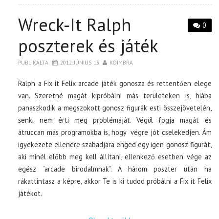
Wreck-It Ralph
0
poszterek és játék
PUBLIKÁLTA
2012. JÚNIUS 13.
KOIMBRA
Ralph a Fix it Felix arcade játék gonosza és rettentően elege
van. Szeretné magát kipróbálni más területeken is, hiába
panaszkodik a megszokott gonosz figurák esti összejövetelén,
senki nem érti meg problémáját. Végül fogja magát és
átruccan más programokba is, hogy végre jót cselekedjen. Ám
igyekezete ellenére szabadjára enged egy igen gonosz figurát,
aki minél előbb meg kell állítani, ellenkező esetben vége az
egész “arcade birodalmnak”. A három poszter után ha
rákattintasz a képre, akkor Te is ki tudod próbálni a Fix it Felix
játékot.