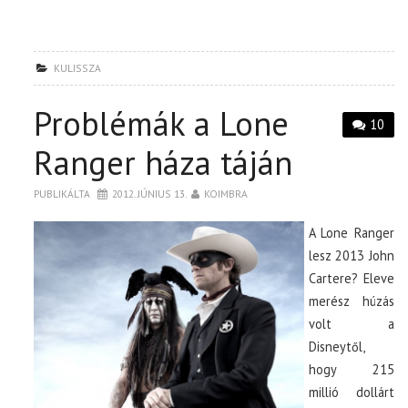
KULISSZA
Problémák a Lone
10
Ranger háza táján
PUBLIKÁLTA
2012. JÚNIUS 13.
KOIMBRA
A Lone Ranger
lesz 2013 John
Cartere? Eleve
merész húzás
volt a
Disneytől,
hogy 215
millió dollárt