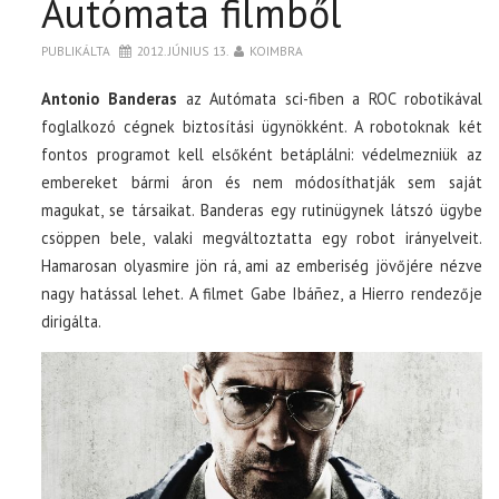
Autómata filmből
PUBLIKÁLTA
2012. JÚNIUS 13.
KOIMBRA
Antonio Banderas
az Autómata sci-fiben a ROC robotikával
foglalkozó cégnek biztosítási ügynökként. A robotoknak két
fontos programot kell elsőként betáplálni: védelmezniük az
embereket bármi áron és nem módosíthatják sem saját
magukat, se társaikat. Banderas egy rutinügynek látszó ügybe
csöppen bele, valaki megváltoztatta egy robot irányelveit.
Hamarosan olyasmire jön rá, ami az emberiség jövőjére nézve
nagy hatással lehet. A filmet Gabe Ibáñez, a Hierro rendezője
dirigálta.