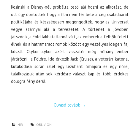
Kosinski a Disney-nél próbálta tető alá hozni az alkotást, de
ott úgy döntöttek, hogy a film nem fér bele a cég családbarát
politikájába és készségesen megengedték, hogy az Universal
vegye szárnyai alá a tervezetet. A történet a jövőben
játszódik, a Föld lakhatatlanná vált, az emberek a felhők felett
élnek és a hátramaradt romok között egy veszélyes idegen faj
kószál. Olykor-olykor azért visszatér még néhány ember
járőrözni a Földre. Ide érkezik Jack (Cruise), a veterán katona,
kutakodása során rálel egy lezuhant űrhajóra és egy nőre,
találkozásuk után sok kérdésre választ kap és több érdekes
dologra fény derül.
Olvasd tovább
→
HÍR
OBLIVION