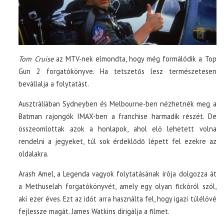
Tom Cruise
az MTV-nek elmondta, hogy még formálódik a Top
Gun 2 forgatókönyve. Ha tetszetős lesz természetesen
bevállalja a folytatást.
Ausztráliában Sydneyben és Melbourne-ben nézhetnék meg a
Batman rajongók IMAX-ben a franchise harmadik részét. De
összeomlottak azok a honlapok, ahol elő lehetett volna
rendelni a jegyeket, túl sok érdeklődő lépett fel ezekre az
oldalakra.
Arash Amel, a Legenda vagyok folytatásának írója dolgozza át
a Methuselah forgatókönyvét, amely egy olyan fickóról szól,
aki ezer éves. Ezt az időt arra használta fel, hogy igazi túlélővé
fejlessze magát. James Watkins dirigálja a filmet.