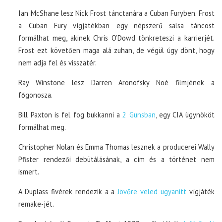
Ian McShane lesz Nick Frost tánctanára a Cuban Furyben. Frost
a Cuban Fury vígjátékban egy népszerű salsa táncost
formálhat meg, akinek Chris O’Dowd tönkreteszi a karrierjét.
Frost ezt követően maga alá zuhan, de végül úgy dönt, hogy
nem adja fel és visszatér.
Ray Winstone lesz Darren Aronofsky Noé filmjének a
főgonosza.
Bill Paxton is fel fog bukkanni a
2 Gunsban
, egy CIA ügynököt
formálhat meg.
Christopher Nolan és Emma Thomas lesznek a producerei Wally
Pfister rendezői debütálásának, a cím és a történet nem
ismert.
A Duplass fivérek rendezik a a
Jövőre veled ugyanitt
vígjáték
remake-jét.