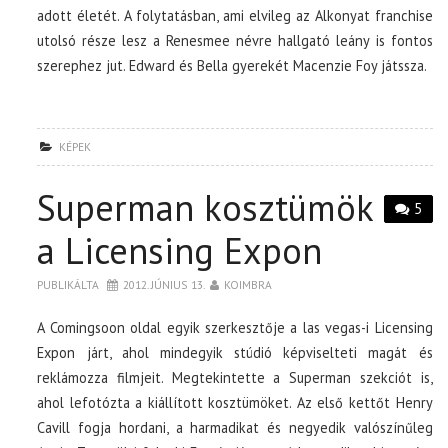
adott életét. A folytatásban, ami elvileg az Alkonyat franchise
utolsó része lesz a Renesmee névre hallgató leány is fontos
szerephez jut. Edward és Bella gyerekét Macenzie Foy játssza.
KÉPEK
Superman kosztümök
5
a Licensing Expon
PUBLIKÁLTA
2012. JÚNIUS 13.
KOIMBRA
A Comingsoon oldal egyik szerkesztője a las vegas-i Licensing
Expon járt, ahol mindegyik stúdió képviselteti magát és
reklámozza filmjeit. Megtekintette a Superman szekciót is,
ahol lefotózta a kiállított kosztümöket. Az első kettőt Henry
Cavill fogja hordani, a harmadikat és negyedik valószínűleg