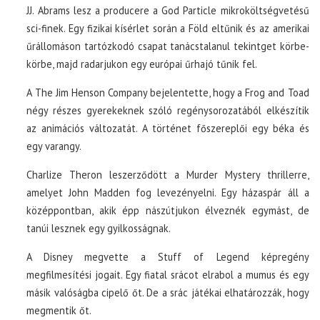
JJ. Abrams lesz a producere a God Particle mikroköltségvetésű
sci-finek. Egy fizikai kísérlet során a Föld eltűnik és az amerikai
űrállomáson tartózkodó csapat tanácstalanul tekintget körbe-
körbe, majd radarjukon egy európai űrhajó tűnik fel.
A The Jim Henson Company bejelentette, hogy a Frog and Toad
négy részes gyerekeknek szóló regénysorozatából elkészítik
az animációs változatát. A történet főszereplői egy béka és
egy varangy.
Charlize Theron leszerződött a Murder Mystery thrillerre,
amelyet John Madden fog levezényelni. Egy házaspár áll a
középpontban, akik épp nászútjukon élveznék egymást, de
tanúi lesznek egy gyilkosságnak.
A Disney megvette a Stuff of Legend képregény
megfilmesítési jogait. Egy fiatal srácot elrabol a mumus és egy
másik valóságba cipelő őt. De a srác játékai elhatározzák, hogy
megmentik őt.