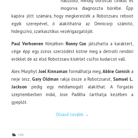
habzsoló, mindig borostás cinikus és
mogorva diagnoszta bőrébe. Épp
kapóra jött számára, hogy megkeresték a Robotzsaru reboot
egyik szerepével, ő alakíthatná az Omnicorp számító,
hidegszívű, szarkasztikus vezérigazgatóját.
Paul Verhoeven
filmjében
Ronny Cox
játszhatta a karaktert,
cége épp egy zsíros szerződést kötne meg a detroiti rendőri
erőkkel de az első Robotzsaru kísérlet csúfos kudarcot vall.
Alex Murphyt
Joel Kinnaman
formálhatja meg,
Abbie Cornish
a
neje lesz,
Gary Oldman
rakja össze a Robotzsarut,
Samuel L.
Jackson
pedig egy médiamogult alakíthat. A forgatás
szeptemberben indul, Jose Padilha tarthatja kezében a
gyeplőt.
Olvasd tovább
→
HÍR