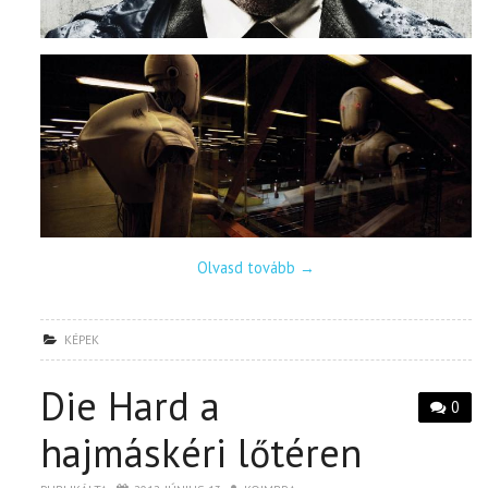
Olvasd tovább
→
KÉPEK
Die Hard a
0
hajmáskéri lőtéren