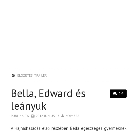
ELŐZETES
,
TRAILER
Bella, Edward és
14
leányuk
PUBLIKÁLTA
2012. JÚNIUS 13.
KOIMBRA
A Hajnalhasadás első részében Bella egészséges gyermeknek