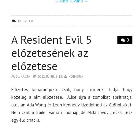
Olvasd tovább
→
POSZTER
A Resident Evil 5
0
előzetesének az
előzetese
PUBLIKÁLTA
2012. JÚNIUS 13.
KOIMBRA
Előzetes beharangozó. Csak, hogy mindenki tudja, hogy
közeleg a film előzetese. Alice újra a zombikat apríthatja,
oldalán Ada Wong és Leon Kennedy tizedelheti az élőholtakat.
Nem csak a trailer várható holnap, de Milla Jovovich-csal lesz
egy élő chat is.