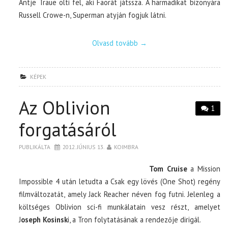
Antje Traue ölti fel, aki Faorát játssza. A harmadikat bizonyára
Russell Crowe-n, Superman atyján fogjuk látni.
Olvasd tovább
→
KÉPEK
Az Oblivion
1
forgatásáról
PUBLIKÁLTA
2012. JÚNIUS 13.
KOIMBRA
Tom Cruise
a Mission
Impossible 4 után letudta a Csak egy lövés (One Shot) regény
filmváltozatát, amely Jack Reacher néven fog futni. Jelenleg a
költséges Oblivion sci-fi munkálatain vesz részt, amelyet
J
oseph Kosinsk
i, a Tron folytatásának a rendezője dirigál.