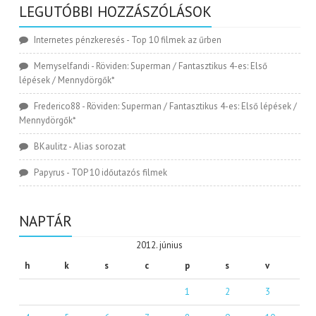
LEGUTÓBBI HOZZÁSZÓLÁSOK
Internetes pénzkeresés
-
Top 10 filmek az űrben
Memyselfandi
-
Röviden: Superman / Fantasztikus 4-es: Első
lépések / Mennydörgők*
Frederico88
-
Röviden: Superman / Fantasztikus 4-es: Első lépések /
Mennydörgők*
BKaulitz
-
Alias sorozat
Papyrus
-
TOP 10 időutazós filmek
NAPTÁR
2012. június
h
k
s
c
p
s
v
1
2
3