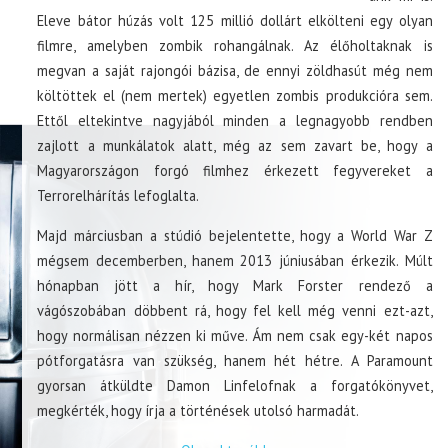
Eleve bátor húzás volt 125 millió dollárt elkölteni egy olyan
filmre, amelyben zombik rohangálnak. Az élőholtaknak is
megvan a saját rajongói bázisa, de ennyi zöldhasút még nem
költöttek el (nem mertek) egyetlen zombis produkcióra sem.
Ettől eltekintve nagyjából minden a legnagyobb rendben
zajlott a munkálatok alatt, még az sem zavart be, hogy a
Magyarországon forgó filmhez érkezett fegyvereket a
Terrorelhárítás lefoglalta.
Majd márciusban a stúdió bejelentette, hogy a World War Z
mégsem decemberben, hanem 2013 júniusában érkezik. Múlt
hónapban jött a hír, hogy Mark Forster rendező a
vágószobában döbbent rá, hogy fel kell még venni ezt-azt,
hogy normálisan nézzen ki műve. Ám nem csak egy-két napos
pótforgatásra van szükség, hanem hét hétre. A Paramount
gyorsan átküldte Damon Linfelofnak a forgatókönyvet,
megkérték, hogy írja a történések utolsó harmadát.