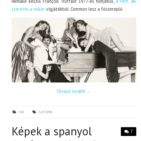
Remake készül François Truffaut 1977-es filmjéből,
A férfi, aki
szerette a nőket
vígjátékból. Common lesz a főszereplő.
Olvasd tovább
→
HÍR
SATÖBBI
Képek a spanyol
7