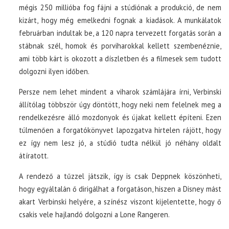
mégis 250 millióba fog fájni a stúdiónak a produkció, de nem
kizárt, hogy még emelkedni fognak a kiadások. A munkálatok
februárban indultak be, a 120 napra tervezett forgatás során a
stábnak szél, homok és porviharokkal kellett szembenéznie,
ami több kárt is okozott a díszletben és a filmesek sem tudott
dolgozni ilyen időben.
Persze nem lehet mindent a viharok számlájára írni, Verbinski
állítólag többször úgy döntött, hogy neki nem felelnek meg a
rendelkezésre álló mozdonyok és újakat kellett építeni. Ezen
túlmenően a forgatókönyvet lapozgatva hirtelen rájött, hogy
ez így nem lesz jó, a stúdió tudta nélkül jó néhány oldalt
átíratott.
A rendező a tűzzel játszik, így is csak Deppnek köszönheti,
hogy egyáltalán ő dirigálhat a forgatáson, hiszen a Disney mást
akart Verbinski helyére, a színész viszont kijelentette, hogy ő
csakis vele hajlandó dolgozni a Lone Rangeren.