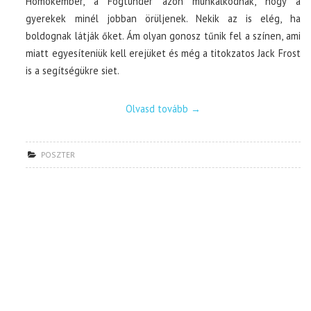
Homokember, a Fogtündér azon munkálkodnak, hogy a
gyerekek minél jobban örüljenek. Nekik az is elég, ha
boldognak látják őket. Ám olyan gonosz tűnik fel a színen, ami
miatt egyesíteniük kell erejüket és még a titokzatos Jack Frost
is a segítségükre siet.
Olvasd tovább
→
POSZTER