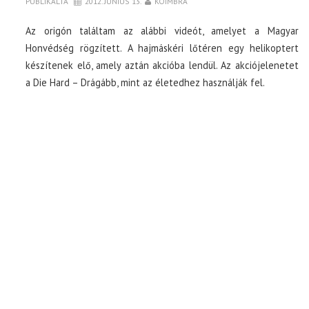
PUBLIKÁLTA
2012. JÚNIUS 13.
KOIMBRA
Az origón találtam az alábbi videót, amelyet a Magyar
Honvédség rögzített. A hajmáskéri lőtéren egy helikoptert
készítenek elő, amely aztán akcióba lendül. Az akciójelenetet
a Die Hard – Drágább, mint az életedhez használják fel.