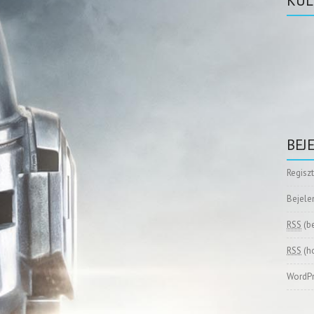
KÜL
BEJ
Regisz
Bejele
RSS
(b
RSS
(h
WordPr