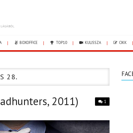
ILÁGÁBÓL.
A
BOXOFFICE
TOP10
KULISSZA
CIKK
FAC
S 28.
adhunters, 2011)
1