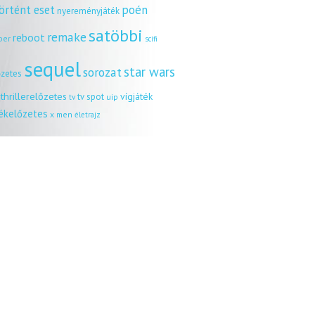
örtént eset
poén
nyereményjáték
satöbbi
remake
reboot
ber
scifi
sequel
star wars
sorozat
őzetes
thrillerelőzetes
vígjáték
tv spot
uip
tv
tékelőzetes
x men
életrajz