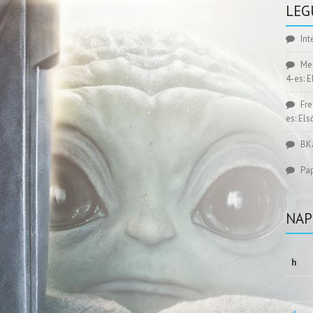
LEG
Int
Me
4-es: 
Fr
es: El
BK
Pa
NAP
h