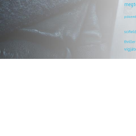
megt
pókem
scifiel
thriller
vígjá