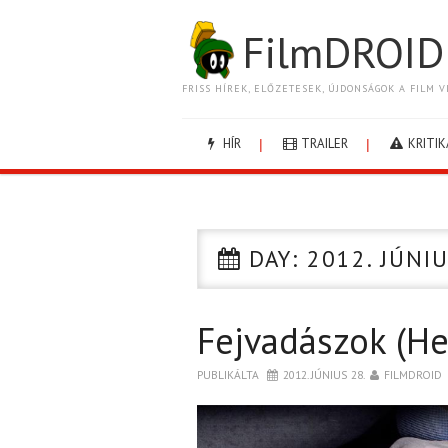
FilmDROID
FRISS HÍREK, ELŐZETESEK, ÚJDONSÁGOK A FILM V
HÍR
TRAILER
KRITIK
DAY:
2012. JÚNIU
Fejvadászok (He
PUBLIKÁLTA
2012. JÚNIUS 28.
FILMDROID