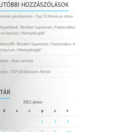
UTÓBBI HOZZÁSZÓLÁSOK
ernetes pénzkeresés
-
Top 10 filmek az űrben
myselfandi
-
Röviden: Superman / Fantasztikus
Első lépések / Mennydörgők*
ederico88
-
Röviden: Superman / Fantasztikus 4-
ső lépések / Mennydörgők*
aulitz
-
Alias sorozat
pyrus
-
TOP 10 időutazós filmek
TÁR
2012. június
k
s
c
p
s
v
1
2
3