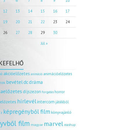
5
6
7
8
9
10
12
13
14
15
16
17
19
20
21
22
23
24
26
27
28
29
30
Júl »
KEFELHŐ
akcióelőzetes
ió
animációelőzetes
animáció
dráma
bevétel
dc
tók
aelőzetes
díjszezon
horror
forgatás
hírlevél
intercom
relőzetes
játékból
képregényből film
könyvajánló
íz
yvből film
marvel
magyar
mashup