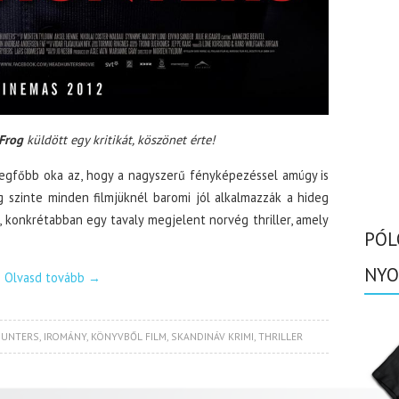
Frog
küldött egy kritikát, köszönet érte!
legfőbb oka az, hogy a nagyszerű fényképezéssel amúgy is
g szinte minden filmjüknél baromi jól alkalmazzák a hideg
, konkrétabban egy tavaly megjelent norvég thriller, amely
PÓL
NYO
Olvasd tovább
→
UNTERS
,
IROMÁNY
,
KÖNYVBŐL FILM
,
SKANDINÁV KRIMI
,
THRILLER