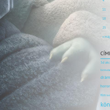
4
11
18
25
« máj
CÍM
3d
akc
bemuta
drám
horro
film
kv
kön