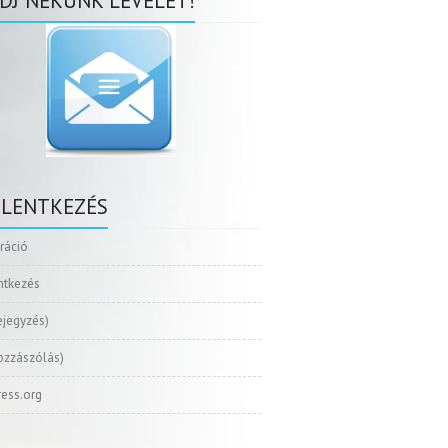
DJ NEKÜNK LEVELET!
ELENTKEZÉS
tráció
ntkezés
ejegyzés)
ozzászólás)
ess.org