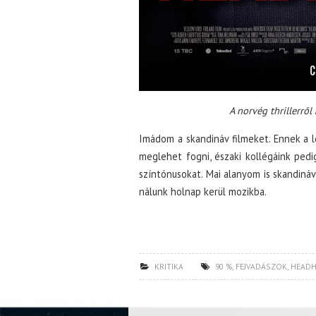
A norvég thrillerről
Imádom a skandináv filmeket. Ennek a 
meglehet fogni, északi kollégáink pedi
színtónusokat. Mai alanyom is skandináv
nálunk holnap kerül mozikba.
KRITIKA
90 %
,
FEJVADÁSZOK
,
HEADH