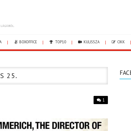
ILÁGÁBÓL.
A
BOXOFFICE
TOP10
KULISSZA
CIKK
FAC
S 25.
1