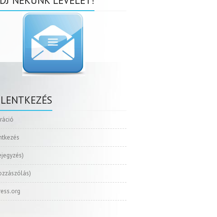
DJ NEKÜNK LEVELET!
ELENTKEZÉS
tráció
ntkezés
ejegyzés)
ozzászólás)
ess.org