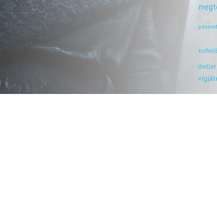
megt
pókem
scifiel
thriller
vígjá