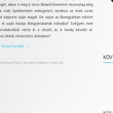
égét, akkor ő meg is teszi. Roland Emmerich viszonylag elég
 a sváb Spielberként emlegetett rendező az évek során
vé képezte saját magát. De vajon az Álomgyárban töltött
t el saját hazája filmgyártásának irányába? Szégyen, nem
odukcióból vette ki a részét, az is tavaly készült el.
ésű témát részesített előnyben?
Olvasd tovább
→
KÖV
TAPOKALIPTIKUS
,
ROLAND EMMERICH
,
THRILLER