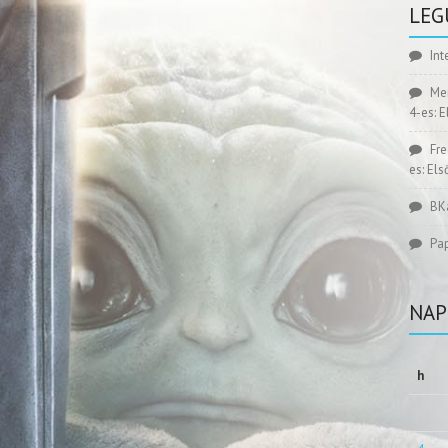
LEG
Int
Me
4-es: 
Fr
es: El
BK
Pa
NAP
h