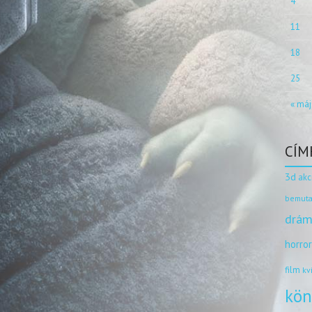
4
11
18
25
« máj
CÍM
3d
akc
bemuta
drám
horro
film
kv
kön