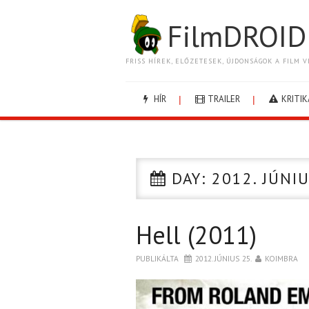
FilmDROID
FRISS HÍREK, ELŐZETESEK, ÚJDONSÁGOK A FILM V
HÍR
TRAILER
KRITIK
DAY:
2012. JÚNIU
Hell (2011)
PUBLIKÁLTA
2012. JÚNIUS 25.
KOIMBRA