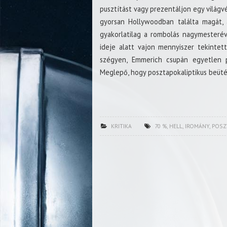
pusztítást vagy prezentáljon egy világv
gyorsan Hollywoodban találta magát,
gyakorlatilag a rombolás nagymesteré
ideje alatt vajon mennyiszer tekintet
szégyen, Emmerich csupán egyetlen pr
Meglepő, hogy posztapokaliptikus beüt
KRITIKA
70 %
,
HELL
,
IROMÁNY
,
POSZ