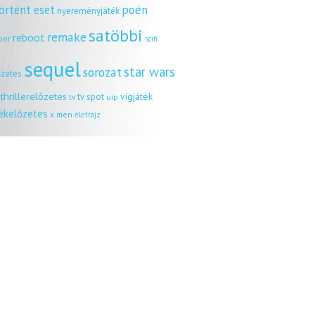
örtént eset
poén
nyereményjáték
satöbbi
remake
reboot
ber
scifi
sequel
star wars
sorozat
őzetes
thrillerelőzetes
vígjáték
tv spot
uip
tv
tékelőzetes
x men
életrajz