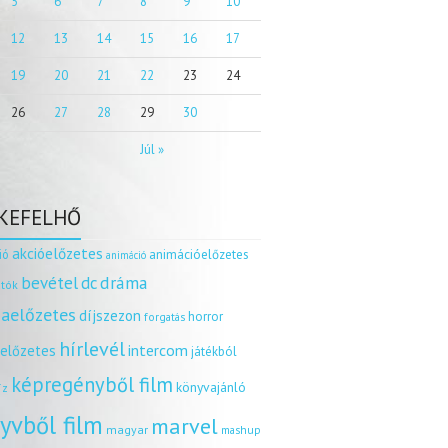
5
6
7
8
9
10
12
13
14
15
16
17
19
20
21
22
23
24
26
27
28
29
30
Júl »
KEFELHŐ
akcióelőzetes
ió
animációelőzetes
animáció
dráma
bevétel
dc
tók
aelőzetes
díjszezon
horror
forgatás
hírlevél
intercom
relőzetes
játékból
képregényből film
könyvajánló
íz
yvből film
marvel
magyar
mashup