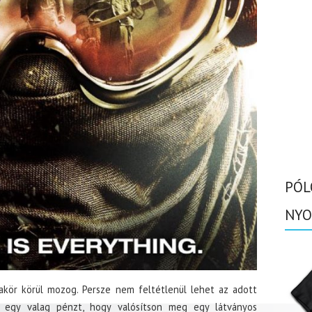
PÓL
NYO
akör körül mozog. Persze nem feltétlenül lehet az adott
k egy valag pénzt, hogy valósítson meg egy látványos