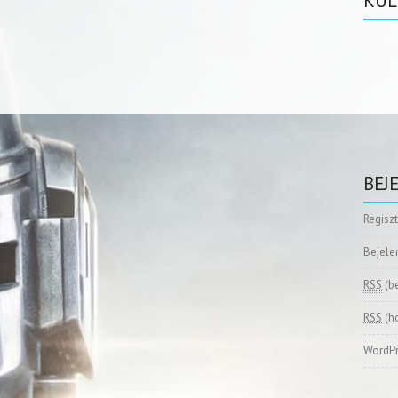
KÜL
BEJ
Regisz
Bejele
RSS
(b
RSS
(h
WordPr