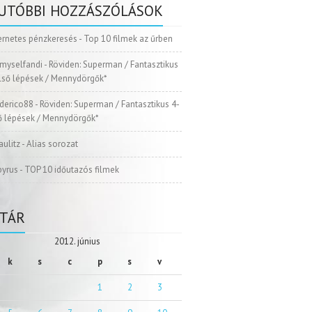
UTÓBBI HOZZÁSZÓLÁSOK
ernetes pénzkeresés
-
Top 10 filmek az űrben
myselfandi
-
Röviden: Superman / Fantasztikus
Első lépések / Mennydörgők*
ederico88
-
Röviden: Superman / Fantasztikus 4-
ső lépések / Mennydörgők*
aulitz
-
Alias sorozat
pyrus
-
TOP 10 időutazós filmek
TÁR
2012. június
k
s
c
p
s
v
1
2
3