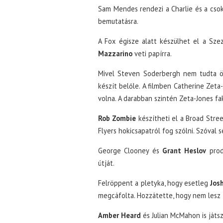
Sam Mendes rendezi a Charlie és a csoki
bemutatásra.
A Fox égisze alatt készülhet el a Sze
Mazzarino
veti papírra.
Mivel Steven Soderbergh nem tudta ös
készít belőle. A filmben Catherine Zeta
volna. A darabban szintén Zeta-Jones fa
Rob Zombie
készítheti el a Broad Stree
Flyers hokicsapatról fog szólni. Szóval 
George Clooney és
Grant Heslov
prod
útját.
Felröppent a pletyka, hogy esetleg
Jos
megcáfolta. Hozzátette, hogy nem lesz 
Amber Heard
és Julian McMahon is játs