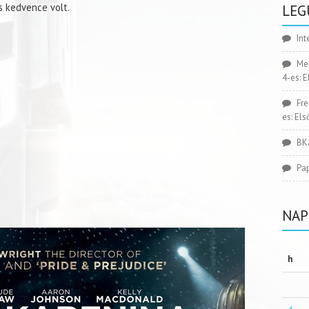
us kedvence volt.
LEG
Int
Me
4-es: 
Fr
es: El
BK
Pa
NAP
h