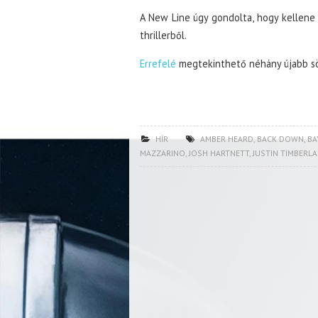
A New Line úgy gondolta, hogy kellene
thrillerből.
Errefelé
megtekinthető néhány újabb s
HÍR
AMBER HEARD
,
BACK DOWN
,
BA
MAZZARINO
,
JOSH HARTNETT
,
JUSTIN TIMBERLA