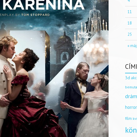
4
11
18
25
« máj
CÍM
3d
akc
bemuta
drám
horro
film
kv
kön