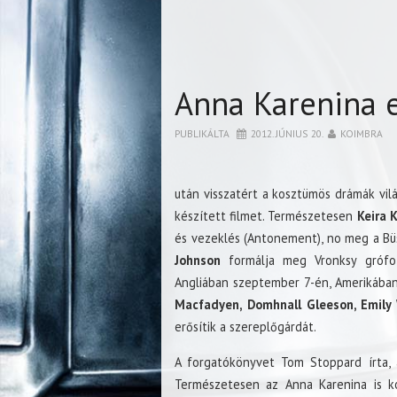
Anna Karenina e
PUBLIKÁLTA
2012. JÚNIUS 20.
KOIMBRA
után visszatért a kosztümös drámák vilá
készített filmet. Természetesen
Keira 
és vezeklés (Antonement), no meg a Büs
Johnson
formálja meg Vronksy grófo
Angliában szeptember 7-én, Amerikába
Macfadyen, Domhnall Gleeson, Emily W
erősítik a szereplőgárdát.
A forgatókönyvet Tom Stoppard írta, 
Természetesen az Anna Karenina is ko