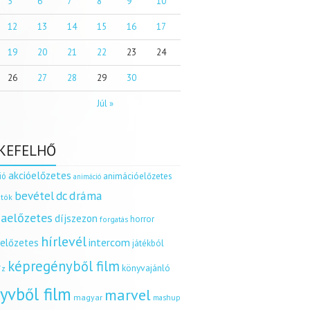
5
6
7
8
9
10
12
13
14
15
16
17
19
20
21
22
23
24
26
27
28
29
30
Júl »
KEFELHŐ
akcióelőzetes
ió
animációelőzetes
animáció
dráma
bevétel
dc
tók
aelőzetes
díjszezon
horror
forgatás
hírlevél
intercom
relőzetes
játékból
képregényből film
könyvajánló
íz
yvből film
marvel
magyar
mashup