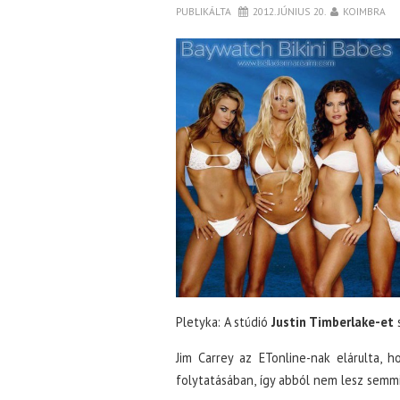
PUBLIKÁLTA
2012. JÚNIUS 20.
KOIMBRA
Pletyka: A stúdió
Justin Timberlake-et
s
Jim Carrey az ETonline-nak elárulta
folytatásában, így abból nem lesz semmi