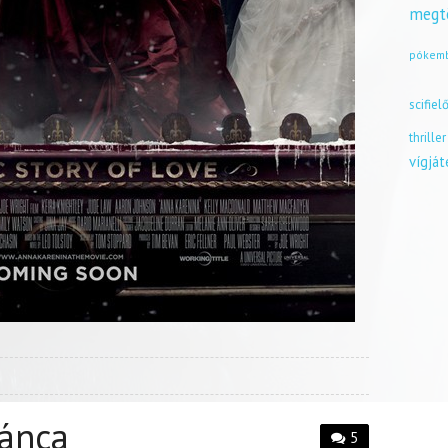
megt
pókem
scifiel
thriller
vígjá
tánca
5