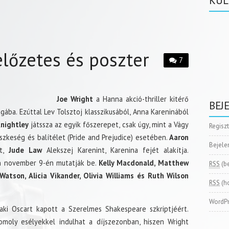
KÜL
lőzetes és poszter
7
Joe Wright
a Hanna akció-thriller kitérő
BEJ
gába. Ezúttal Lev Tolsztoj klasszikusából, Anna Kareninából
Knightley
játssza az egyik főszerepet, csak úgy, mint a Vágy
Regisz
zkeség és balítélet (Pride and Prejudice) esetében.
Aaron
Bejele
t,
Jude Law
Alekszej Karenint, Karenina fejét alakítja.
n november 9-én mutatják be.
Kelly Macdonald, Matthew
RSS
(b
atson, Alicia Vikander, Olivia Williams és Ruth Wilson
RSS
(h
WordPr
aki Oscart kapott a Szerelmes Shakespeare szkriptjéért.
moly esélyekkel indulhat a díjszezonban, hiszen Wright