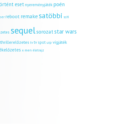
örtént eset
poén
nyereményjáték
satöbbi
remake
reboot
ber
scifi
sequel
star wars
sorozat
őzetes
thrillerelőzetes
vígjáték
tv spot
uip
tv
tékelőzetes
x men
életrajz