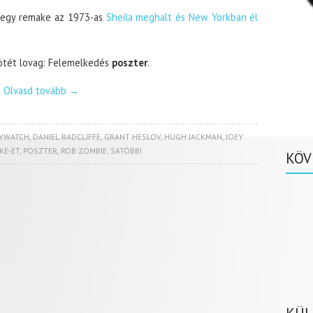
 egy remake az 1973-as
Sheila meghalt és New Yorkban él
ötét lovag: Felemelkedés
poszter
.
Olvasd tovább
→
YWATCH
,
DANIEL RADCLIFFE
,
GRANT HESLOV
,
HUGH JACKMAN
,
JOEY
KE-ET
,
POSZTER
,
ROB ZOMBIE
,
SATÖBBI
KÖV