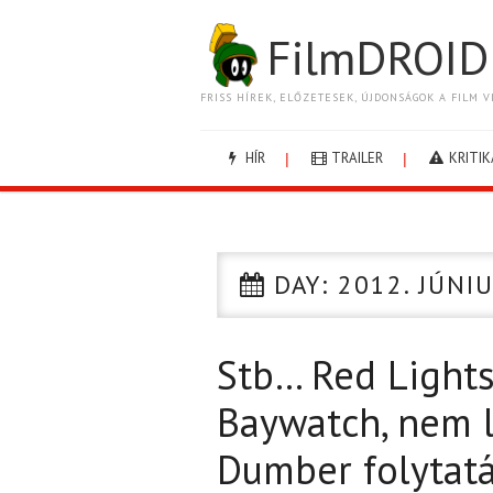
FilmDROID
FRISS HÍREK, ELŐZETESEK, ÚJDONSÁGOK A FILM V
HÍR
TRAILER
KRITIK
DAY:
2012. JÚNIU
Stb… Red Lights
Baywatch, nem 
Dumber folytat