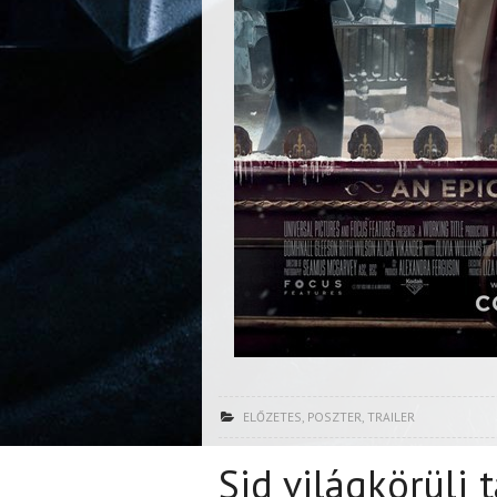
ELŐZETES
,
POSZTER
,
TRAILER
Sid világkörüli 