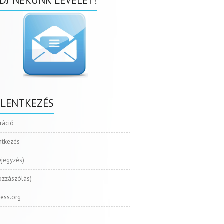
DJ NEKÜNK LEVELET!
ELENTKEZÉS
tráció
ntkezés
ejegyzés)
ozzászólás)
ess.org