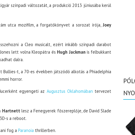
gyár színpadi változatát, a produkció 2013 júniusába kerül
zám utca mozifilm, a forgatókönyvet a sorozat írója,
Joey
szehozni a Cleo musicalt, ezért inkább színpadi darabot
-Jones lett volna Kleopátra és
Hugh Jackman
is felbukkant
kadhat dalra.
t Bullies-t, a 70-es években játszódó alkotás a Phiadelphia
semmi horror.
PÓL
ucerként egyengeti az
Augusztus Oklahomában
tervezet
NYO
h Hartnett
lesz a Fenegyerek főszereplője, de David Slade
3D-s a reboot.
zani fog a
Paranoia
thrillerben.