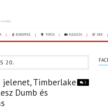
ILÁGÁBÓL.
A
BOXOFFICE
TOP10
KULISSZA
CIKK
FAC
S 20.
 jelenet, Timberlake
3
lesz Dumb és
ás