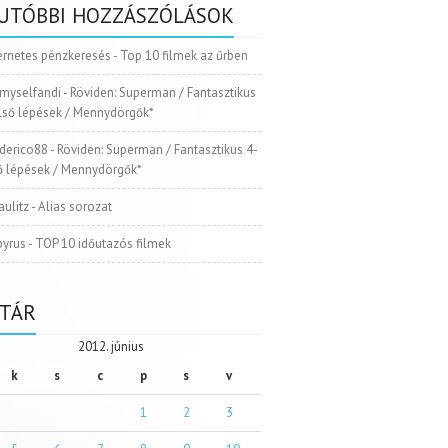
UTÓBBI HOZZÁSZÓLÁSOK
ernetes pénzkeresés
-
Top 10 filmek az űrben
myselfandi
-
Röviden: Superman / Fantasztikus
Első lépések / Mennydörgők*
ederico88
-
Röviden: Superman / Fantasztikus 4-
ső lépések / Mennydörgők*
aulitz
-
Alias sorozat
pyrus
-
TOP 10 időutazós filmek
TÁR
2012. június
k
s
c
p
s
v
1
2
3