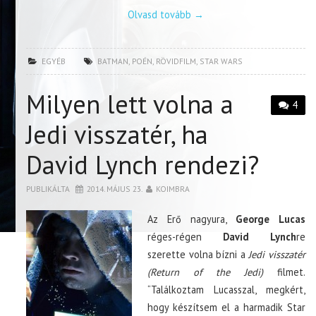
Olvasd tovább
→
EGYÉB
BATMAN
,
POÉN
,
RÖVIDFILM
,
STAR WARS
Milyen lett volna a
4
Jedi visszatér, ha
David Lynch rendezi?
PUBLIKÁLTA
2014. MÁJUS 23.
KOIMBRA
Az Erő nagyura,
George Lucas
réges-régen
David Lynch
re
szerette volna bízni a
Jedi visszatér
(Return of the Jedi)
filmet.
“Találkoztam Lucasszal, megkért,
hogy készítsem el a harmadik Star