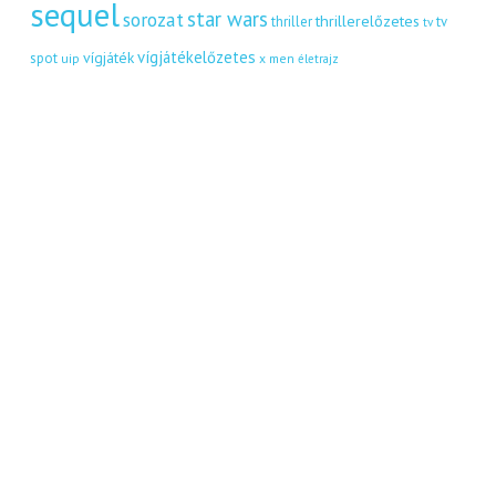
sequel
star wars
sorozat
thrillerelőzetes
thriller
tv
tv
vígjátékelőzetes
vígjáték
spot
uip
x men
életrajz