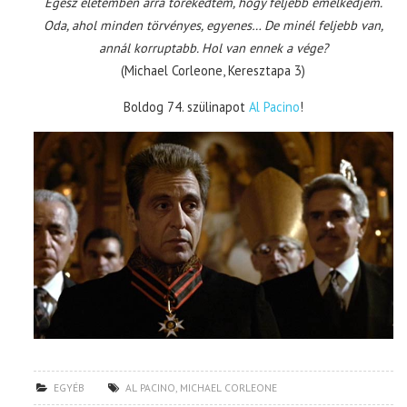
Egész életemben arra törekedtem, hogy feljebb emelkedjem.
Oda, ahol minden törvényes, egyenes… De minél feljebb van,
annál korruptabb. Hol van ennek a vége?
(Michael Corleone, Keresztapa 3)
Boldog 74. szülinapot
Al Pacino
!
EGYÉB
AL PACINO
,
MICHAEL CORLEONE