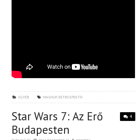
EGYÉB
MASHUP
,
RETROSPEKTÍV
Star Wars 7: Az Erő
4
Budapesten