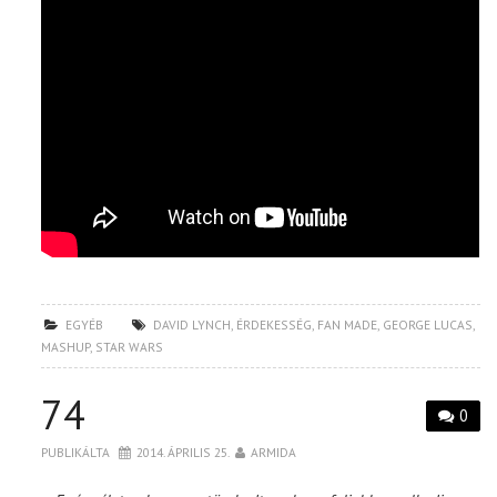
EGYÉB
DAVID LYNCH
,
ÉRDEKESSÉG
,
FAN MADE
,
GEORGE LUCAS
,
MASHUP
,
STAR WARS
74
0
PUBLIKÁLTA
2014. ÁPRILIS 25.
ARMIDA