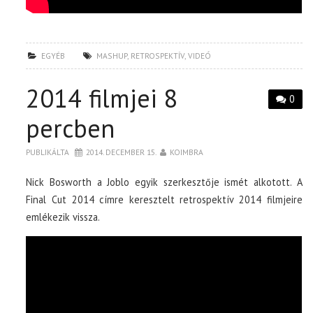
EGYÉB
MASHUP
,
RETROSPEKTÍV
,
VIDEÓ
2014 filmjei 8
0
percben
PUBLIKÁLTA
2014. DECEMBER 15.
KOIMBRA
Nick Bosworth a Joblo egyik szerkesztője ismét alkotott. A
Final Cut 2014 címre keresztelt retrospektív 2014 filmjeire
emlékezik vissza.