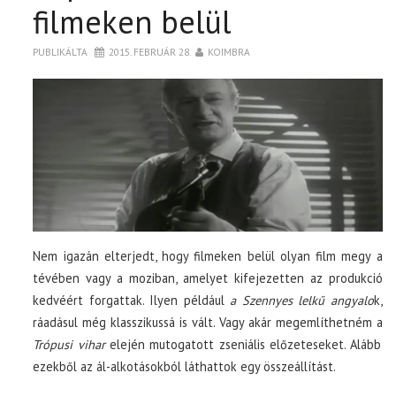
BOXOFFICE
filmeken belül
TOP10
PUBLIKÁLTA
2015. FEBRUÁR 28.
KOIMBRA
KULISSZA
CIKK
PÓLÓ RENDELÉS
Nem igazán elterjedt, hogy filmeken belül olyan film megy a
tévében vagy a moziban, amelyet kifejezetten az produkció
kedvéért forgattak. Ilyen például
a Szennyes lelkű angyalo
k,
ráadásul még klasszikussá is vált. Vagy akár megemlíthetném a
Trópusi vihar
elején mutogatott zseniális előzeteseket. Alább
ezekből az ál-alkotásokból láthattok egy összeállítást.