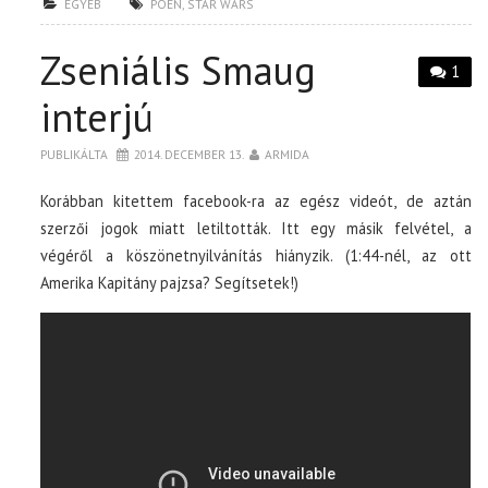
EGYÉB
POÉN
,
STAR WARS
Zseniális Smaug
1
interjú
PUBLIKÁLTA
2014. DECEMBER 13.
ARMIDA
Korábban kitettem facebook-ra az egész videót, de aztán
szerzői jogok miatt letiltották. Itt egy másik felvétel, a
végéről a köszönetnyilvánítás hiányzik. (1:44-nél, az ott
Amerika Kapitány pajzsa? Segítsetek!)