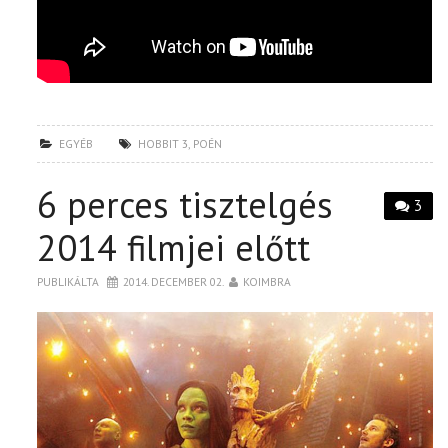
EGYÉB
HOBBIT 3
,
POÉN
6 perces tisztelgés
3
2014 filmjei előtt
PUBLIKÁLTA
2014. DECEMBER 02.
KOIMBRA