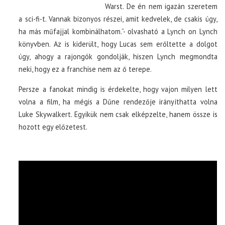
Warst. De én nem igazán szeretem
a sci-fi-t. Vannak bizonyos részei, amit kedvelek, de csakis úgy,
ha más műfajjal kombinálhatom.”- olvasható a Lynch on Lynch
könyvben. Az is kiderült, hogy Lucas sem erőltette a dolgot
úgy, ahogy a rajongók gondolják, hiszen Lynch megmondta
neki, hogy ez a franchise nem az ő terepe.
Persze a fanokat mindig is érdekelte, hogy vajon milyen lett
volna a film, ha mégis a Dűne rendezője irányíthatta volna
Luke Skywalkert. Egyikük nem csak elképzelte, hanem össze is
hozott egy előzetest.