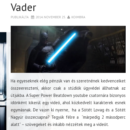
Vader
PUBLIKÁLTA
2014. NOVEMBER 25.
KOIMBRA
Ha egyeseknek elég pénzük van és szeretnének kedvenceiket
összeereszteni, akkor csak a stúdiók ügyvédei állhatnak az
útjukba. A Super Power Beatdown youtube csatornára bizonyos
időnként kikerül egy videó, ahol közkedvelt karakterek esnek
egymásnak. De vajon ki nyerne, ha a Sötét Lovag és a Sötét
Nagyúr összecsapna? Tegyük félre a “márpedig 2 másodperc
alatt” – szövegeket és inkább nézzétek meg a videót.