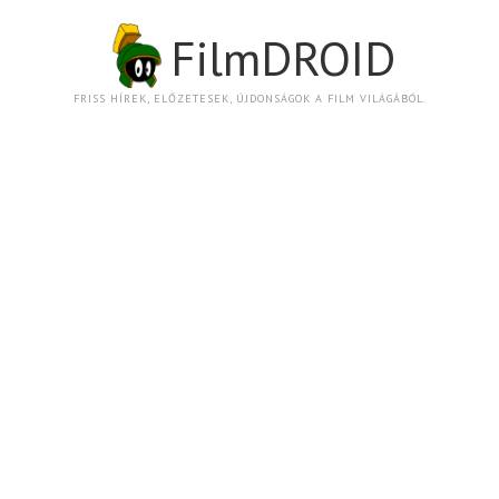
FilmDROID
FRISS HÍREK, ELŐZETESEK, ÚJDONSÁGOK A FILM VILÁGÁBÓL.