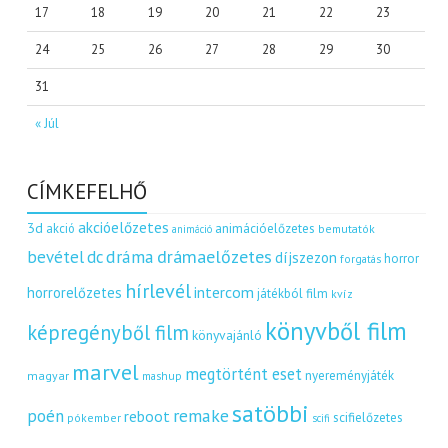
17
18
19
20
21
22
23
24
25
26
27
28
29
30
31
« Júl
CÍMKEFELHŐ
akcióelőzetes
3d
akció
animációelőzetes
bemutatók
animáció
dráma
drámaelőzetes
bevétel
dc
díjszezon
horror
forgatás
hírlevél
intercom
horrorelőzetes
játékból film
kvíz
könyvből film
képregényből film
könyvajánló
marvel
megtörtént eset
nyereményjáték
magyar
mashup
satöbbi
remake
poén
reboot
scifielőzetes
pókember
scifi