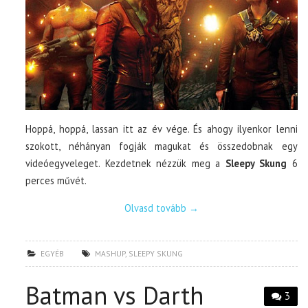
Hoppá, hoppá, lassan itt az év vége. És ahogy ilyenkor lenni
szokott, néhányan fogják magukat és összedobnak egy
videóegyveleget. Kezdetnek nézzük meg a
Sleepy Skung
6
perces művét.
Olvasd tovább
→
EGYÉB
MASHUP
,
SLEEPY SKUNG
Batman vs Darth
3