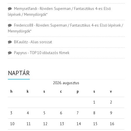
Memyselfandi
-
Röviden: Superman / Fantasztikus 4-es: Első
lépések / Mennydörgők*
Frederico88
-
Röviden: Superman / Fantasztikus 4-es: Első lépések /
Mennydörgők*
BKaulitz
-
Alias sorozat
Papyrus
-
TOP 10 időutazós filmek
NAPTÁR
2026. augusztus
h
k
s
c
p
s
v
1
2
3
4
5
6
7
8
9
10
11
12
13
14
15
16