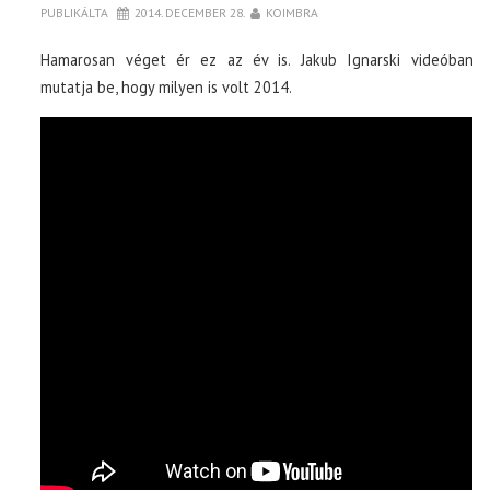
PUBLIKÁLTA
2014. DECEMBER 28.
KOIMBRA
Hamarosan véget ér ez az év is. Jakub Ignarski videóban
mutatja be, hogy milyen is volt 2014.