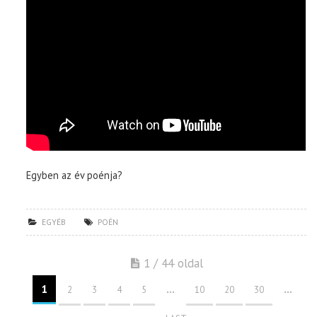
Egyben az év poénja?
EGYÉB
POÉN
1 / 44 oldal
1
...
...
2
3
4
5
10
20
30