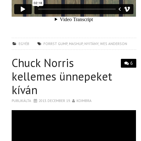
EGYÉB
FORRST GUMP
,
MASHUP
,
NYITÁNY
,
WES ANDERSON
Chuck Norris
6
kellemes ünnepeket
kíván
PUBLIKÁLTA
2013. DECEMBER 19.
KOIMBRA