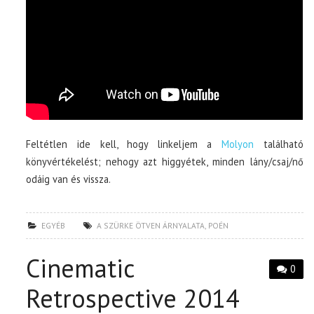
Feltétlen ide kell, hogy linkeljem a
Molyon
található
könyvértékelést; nehogy azt higgyétek, minden lány/csaj/nő
odáig van és vissza.
EGYÉB
A SZÜRKE ÖTVEN ÁRNYALATA
,
POÉN
Cinematic
0
Retrospective 2014