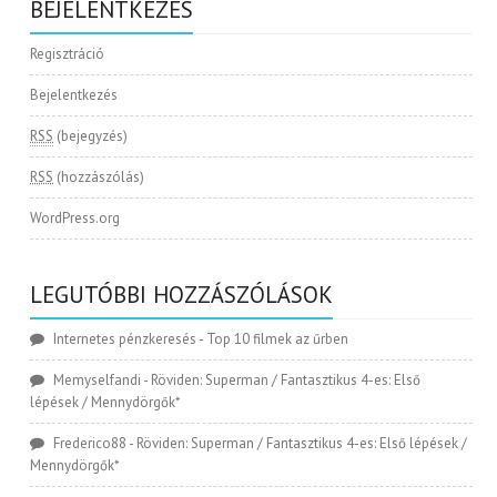
BEJELENTKEZÉS
Regisztráció
Bejelentkezés
RSS
(bejegyzés)
RSS
(hozzászólás)
WordPress.org
LEGUTÓBBI HOZZÁSZÓLÁSOK
Internetes pénzkeresés
-
Top 10 filmek az űrben
Memyselfandi
-
Röviden: Superman / Fantasztikus 4-es: Első
lépések / Mennydörgők*
Frederico88
-
Röviden: Superman / Fantasztikus 4-es: Első lépések /
Mennydörgők*