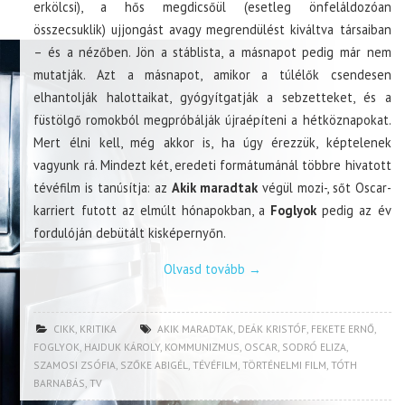
erkölcsi), a hős megdicsőül (esetleg önfeláldozóan
összecsuklik) ujjongást avagy megrendülést kiváltva társaiban
– és a nézőben. Jön a stáblista, a másnapot pedig már nem
mutatják. Azt a másnapot, amikor a túlélők csendesen
elhantolják halottaikat, gyógyítgatják a sebzetteket, és a
füstölgő romokból megpróbálják újraépíteni a hétköznapokat.
Mert élni kell, még akkor is, ha úgy érezzük, képtelenek
vagyunk rá. Mindezt két, eredeti formátumánál többre hivatott
tévéfilm is tanúsítja: az
Akik maradtak
végül mozi-, sőt Oscar-
karriert futott az elmúlt hónapokban, a
Foglyok
pedig az év
fordulóján debütált kisképernyőn.
Olvasd tovább
→
CIKK
,
KRITIKA
AKIK MARADTAK
,
DEÁK KRISTÓF
,
FEKETE ERNŐ
,
FOGLYOK
,
HAJDUK KÁROLY
,
KOMMUNIZMUS
,
OSCAR
,
SODRÓ ELIZA
,
SZAMOSI ZSÓFIA
,
SZŐKE ABIGÉL
,
TÉVÉFILM
,
TÖRTÉNELMI FILM
,
TÓTH
BARNABÁS
,
TV