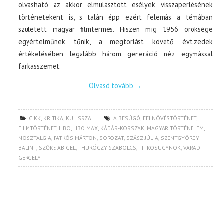
olvasható az akkor elmulasztott esélyek visszaperlésének
történeteként is, s talán épp ezért felemás a témában
született magyar filmtermés. Hiszen míg 1956 öröksége
egyértelműnek tűnik, a megtorlást követő évtizedek
értékelésében legalább három generáció néz egymással
farkasszemet.
Olvasd tovább
→
CIKK
,
KRITIKA
,
KULISSZA
A BESÚGÓ
,
FELNÖVÉSTÖRTÉNET
,
FILMTÖRTÉNET
,
HBO
,
HBO MAX
,
KÁDÁR-KORSZAK
,
MAGYAR TÖRTÉNELEM
,
NOSZTALGIA
,
PATKÓS MÁRTON
,
SOROZAT
,
SZÁSZ JÚLIA
,
SZENTGYÖRGYI
BÁLINT
,
SZŐKE ABIGÉL
,
THURÓCZY SZABOLCS
,
TITKOSÜGYNÖK
,
VÁRADI
GERGELY