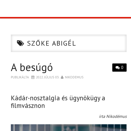
TOP10
KULISSZA
SZŐKE ABIGÉL
CIKK
A besúgó
PÓLÓ RENDELÉS
0
PUBLIKÁLTA
2022. JÚLIUS 03.
NIKODEMUS
Kádár-nosztalgia és ügynökügy a
filmvásznon
írta Nikodémus