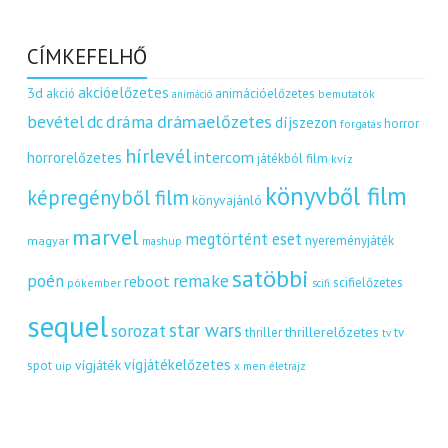
CÍMKEFELHŐ
akcióelőzetes
3d
akció
animációelőzetes
bemutatók
animáció
dráma
drámaelőzetes
bevétel
dc
díjszezon
horror
forgatás
hírlevél
intercom
horrorelőzetes
játékból film
kvíz
könyvből film
képregényből film
könyvajánló
marvel
megtörtént eset
nyereményjáték
magyar
mashup
satöbbi
remake
poén
reboot
scifielőzetes
pókember
scifi
sequel
star wars
sorozat
thrillerelőzetes
thriller
tv
tv
vígjátékelőzetes
vígjáték
spot
uip
x men
életrajz