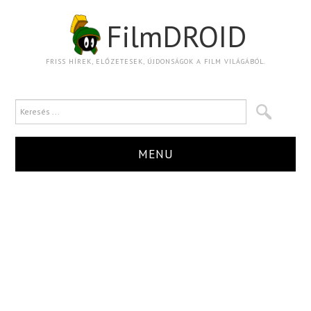
FilmDROID
FRISS HÍREK, ELŐZETESEK, ÚJDONSÁGOK A FILM VILÁGÁBÓL.
MENU
HÍR
TRAILER
KRITIKA
BOXOFFICE