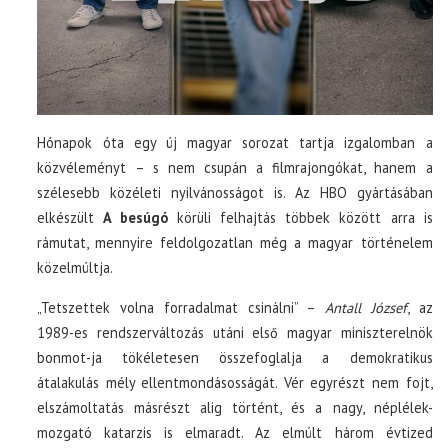
Hónapok óta egy új magyar sorozat tartja izgalomban a
közvéleményt – s nem csupán a filmrajongókat, hanem a
szélesebb közéleti nyilvánosságot is. Az HBO gyártásában
elkészült
A besúgó
körüli felhajtás többek között arra is
rámutat, mennyire feldolgozatlan még a magyar történelem
közelmúltja.
„Tetszettek volna forradalmat csinálni” –
Antall József
, az
1989-es rendszerváltozás utáni első magyar miniszterelnök
bonmot-ja tökéletesen összefoglalja a demokratikus
átalakulás mély ellentmondásosságát. Vér egyrészt nem fojt,
elszámoltatás másrészt alig történt, és a nagy, néplélek-
mozgató katarzis is elmaradt. Az elmúlt három évtized