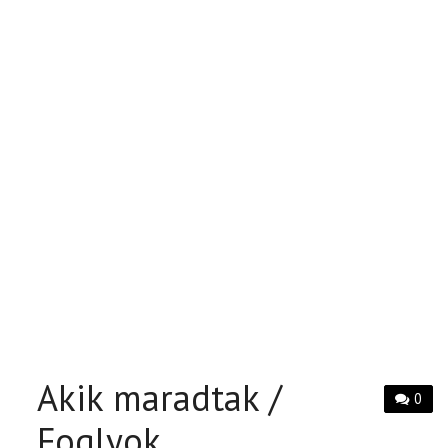
Akik maradtak /
0
Foglyok