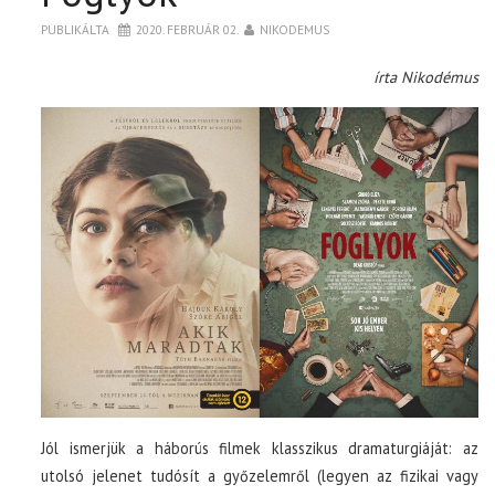
PUBLIKÁLTA
2020. FEBRUÁR 02.
NIKODEMUS
írta Nikodémus
Jól ismerjük a háborús filmek klasszikus dramaturgiáját: az
utolsó jelenet tudósít a győzelemről (legyen az fizikai vagy