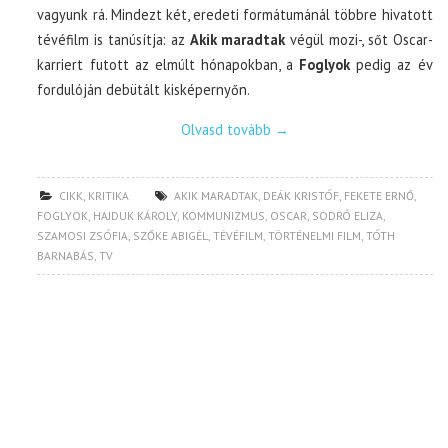
vagyunk rá. Mindezt két, eredeti formátumánál többre hivatott
tévéfilm is tanúsítja: az
Akik maradtak
végül mozi-, sőt Oscar-
karriert futott az elmúlt hónapokban, a
Foglyok
pedig az év
fordulóján debütált kisképernyőn.
Olvasd tovább
→
CIKK
,
KRITIKA
AKIK MARADTAK
,
DEÁK KRISTÓF
,
FEKETE ERNŐ
,
FOGLYOK
,
HAJDUK KÁROLY
,
KOMMUNIZMUS
,
OSCAR
,
SODRÓ ELIZA
,
SZAMOSI ZSÓFIA
,
SZŐKE ABIGÉL
,
TÉVÉFILM
,
TÖRTÉNELMI FILM
,
TÓTH
BARNABÁS
,
TV