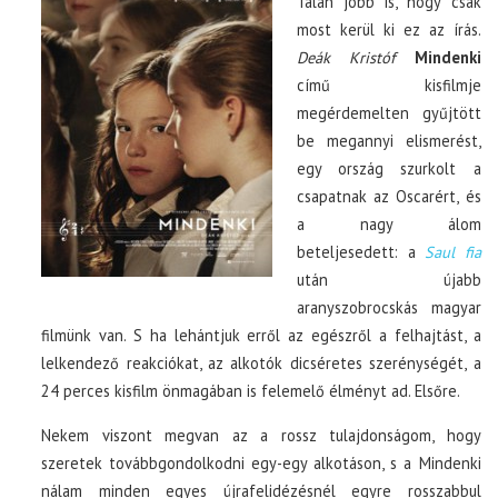
Talán jobb is, hogy csak
most kerül ki ez az írás.
Deák Kristóf
Mindenki
című kisfilmje
megérdemelten gyűjtött
be megannyi elismerést,
egy ország szurkolt a
csapatnak az Oscarért, és
a nagy álom
beteljesedett: a
Saul fia
után újabb
aranyszobrocskás magyar
filmünk van. S ha lehántjuk erről az egészről a felhajtást, a
lelkendező reakciókat, az alkotók dicséretes szerénységét, a
24 perces kisfilm önmagában is felemelő élményt ad. Elsőre.
Nekem viszont megvan az a rossz tulajdonságom, hogy
szeretek továbbgondolkodni egy-egy alkotáson, s a Mindenki
nálam minden egyes újrafelidézésnél egyre rosszabbul