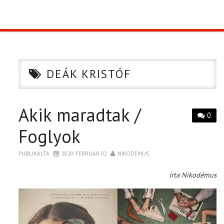
TOP10
KULISSZA
DEÁK KRISTÓF
CIKK
Akik maradtak /
PÓLÓ RENDELÉS
0
Foglyok
PUBLIKÁLTA
2020. FEBRUÁR 02.
NIKODEMUS
írta Nikodémus