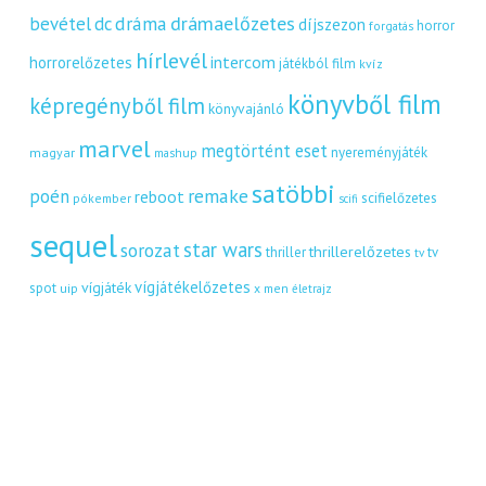
dráma
drámaelőzetes
bevétel
dc
díjszezon
horror
forgatás
hírlevél
intercom
horrorelőzetes
játékból film
kvíz
könyvből film
képregényből film
könyvajánló
marvel
megtörtént eset
nyereményjáték
magyar
mashup
satöbbi
remake
poén
reboot
scifielőzetes
pókember
scifi
sequel
star wars
sorozat
thrillerelőzetes
thriller
tv
tv
vígjátékelőzetes
vígjáték
spot
uip
x men
életrajz