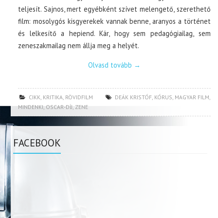
teljesít. Sajnos, mert egyébként szívet melengető, szerethető
film: mosolygós kisgyerekek vannak benne, aranyos a történet
és lelkesítő a hepiend. Kár, hogy sem pedagógiailag, sem
zeneszakmailag nem állja meg a helyét.
Olvasd tovább
→
CIKK
,
KRITIKA
,
RÖVIDFILM
DEÁK KRISTÓF
,
KÓRUS
,
MAGYAR FILM
,
MINDENKI
,
OSCAR-DÍJ
,
ZENE
FACEBOOK