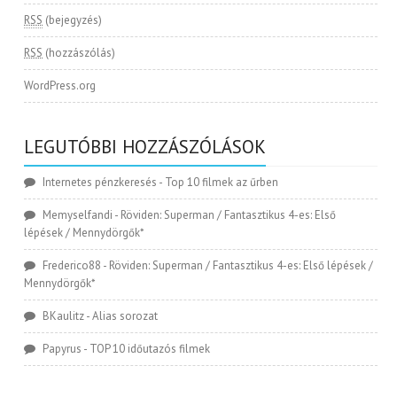
RSS
(bejegyzés)
RSS
(hozzászólás)
WordPress.org
LEGUTÓBBI HOZZÁSZÓLÁSOK
Internetes pénzkeresés
-
Top 10 filmek az űrben
Memyselfandi
-
Röviden: Superman / Fantasztikus 4-es: Első
lépések / Mennydörgők*
Frederico88
-
Röviden: Superman / Fantasztikus 4-es: Első lépések /
Mennydörgők*
BKaulitz
-
Alias sorozat
Papyrus
-
TOP 10 időutazós filmek