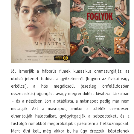
Jól ismerjük a háborús filmek klasszikus dramaturgiáját: az
utolsó jelenet tudósít a győzelemről (legyen az fizikai vagy
erkölcsi), a hős megdicsőül (esetleg önfeláldozóan
összecsuklik) ujjongást avagy megrendülést kiváltva társaiban
– és a nézőben. Jön a stáblista, a másnapot pedig már nem
mutatják. Azt a másnapot, amikor a túlélők csendesen
elhantolják halottaikat, gyógyítgatják a sebzetteket, és a
füstölgő romokból megpróbálják újraépíteni a hétköznapokat.
Mert élni kell, még akkor is, ha úgy érezzük, képtelenek