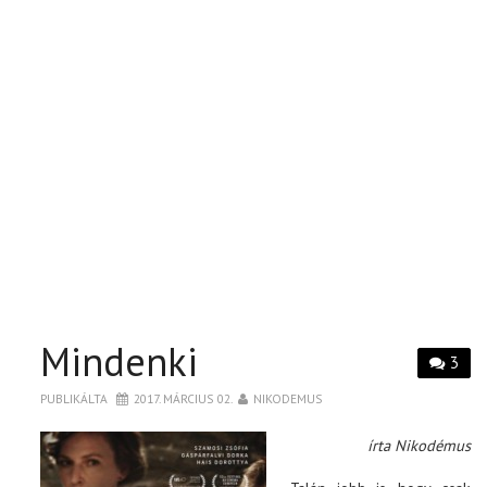
Mindenki
3
PUBLIKÁLTA
2017. MÁRCIUS 02.
NIKODEMUS
írta Nikodémus