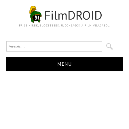
FilmDROID
FRISS HÍREK, ELŐZETESEK, ÚJDONSÁGOK A FILM VILÁGÁBÓL.
MENU
HÍR
TRAILER
KRITIKA
BOXOFFICE