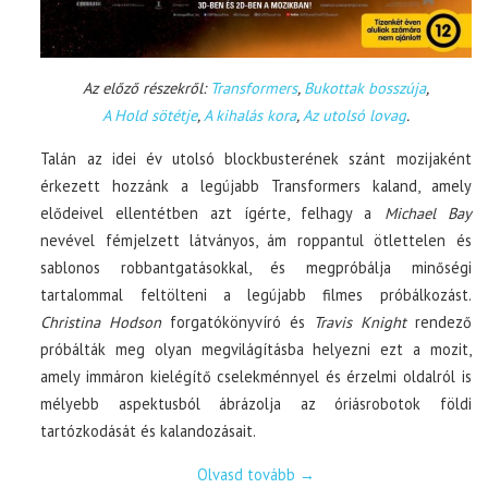
Az előző részekről:
Transformers
,
Bukottak bosszúja
,
A Hold sötétje
,
A kihalás kora
,
Az utolsó lovag
.
Talán az idei év utolsó blockbusterének szánt mozijaként
érkezett hozzánk a legújabb Transformers kaland, amely
elődeivel ellentétben azt ígérte, felhagy a
Michael Bay
nevével fémjelzett látványos, ám roppantul ötlettelen és
sablonos robbantgatásokkal, és megpróbálja minőségi
tartalommal feltölteni a legújabb filmes próbálkozást.
Christina Hodson
forgatókönyvíró és
Travis Knight
rendező
próbálták meg olyan megvilágításba helyezni ezt a mozit,
amely immáron kielégítő cselekménnyel és érzelmi oldalról is
mélyebb aspektusból ábrázolja az óriásrobotok földi
tartózkodását és kalandozásait.
Olvasd tovább
→