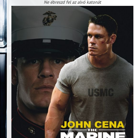
Ne ébreszd fel az alvó katonát