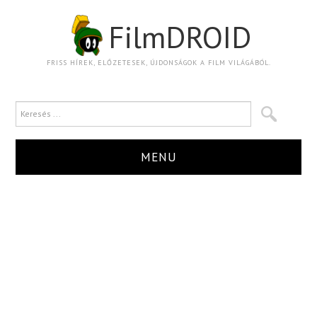
FilmDROID
FRISS HÍREK, ELŐZETESEK, ÚJDONSÁGOK A FILM VILÁGÁBÓL.
MENU
HÍR
TRAILER
KRITIKA
BOXOFFICE