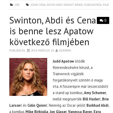
HÍR
JOHN CENA
,
KEVIN HART
,
KNIGHT RIDER
,
SOROZATBÓL FILM
Swinton, Abdi és Cena
0
is benne lesz Apatow
következő filmjében
PUBLIKÁLTA
2014. MÁRCIUS 19.
KOIMBRA
Judd Apatow
ötödik
filmrendezésére készül, a
Trainwreck vígjáték
forgatókönyvét szintén ő maga
írta. A főszerepre már leszerződött
a stand up komikus,
Amy Schumer
,
mellé megnyerték
Bill Hader
t,
Brie
Larson
t és
Colin Quinn
t. Nemrég az Oscar-jelölt
Barkhad Abdi
,
a komikus
Mike Birbiglia
,
Jon Glaser, Vanessa Bayer, Ezra