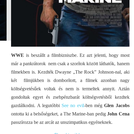
WWE
is beszállt a filmbizniszbe. Ez azt jelenti, hogy most
már a pankrátorok nem csak a szorítok között láthatók, hanem
filmekben is. Kezdték Dwayne „The Rock” Johnson-nal, aki
két filmjükben is domborított, a filmek azonban nagy
költségvetésűek voltak és nem is termeltek annyit. Aztán
gondoltak egyet és zsebpénzbarát költségvetésből kezdtek
gazdálkodni. A legutóbbi
See no evil
-ben még
Glen Jacobs
ontotta ki a belsőségeket, a The Marine-ban pedig
John Cena
passzírozza be az arcát az unszimpatikus egyéneknek.