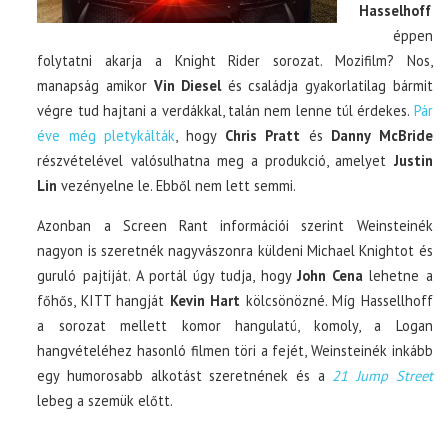
Hasselhoff
éppen
folytatni akarja a Knight Rider sorozat. Mozifilm? Nos,
manapság amikor
Vin Diesel
és családja gyakorlatilag bármit
végre tud hajtani a verdákkal, talán nem lenne túl érdekes.
Pár
éve még pletykálták
, hogy
Chris Pratt
és
Danny McBride
részvételével valósulhatna meg a produkció, amelyet
Justin
Lin
vezényelne le. Ebből nem lett semmi.
Azonban a Screen Rant információi szerint Weinsteinék
nagyon is szeretnék nagyvászonra küldeni Michael Knightot és
guruló pajtiját. A portál úgy tudja, hogy
John Cena
lehetne a
főhős, KITT hangját
Kevin Hart
kölcsönözné. Míg Hassellhoff
a sorozat mellett komor hangulatú, komoly, a Logan
hangvételéhez hasonló filmen töri a fejét, Weinsteinék inkább
egy humorosabb alkotást szeretnének és a
21 Jump Street
lebeg a szemük előtt.