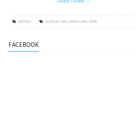
Olvasd tovább
→
KRITIKA
GLEN JACOBS
,
JOHN CENA
,
WWE
FACEBOOK