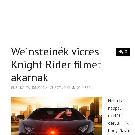
Weinsteinék vicces
0
Knight Rider filmet
akarnak
PUBLIKÁLTA
2017. AUGUSZTUS 22.
KOIMBRA
Néhány
nappal
ezelőtt
derült ki,
hogy
David