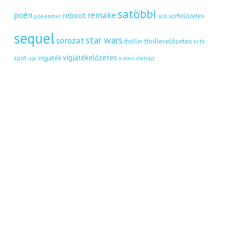
satöbbi
remake
poén
reboot
scifielőzetes
pókember
scifi
sequel
star wars
sorozat
thrillerelőzetes
thriller
tv
tv
vígjátékelőzetes
vígjáték
spot
uip
x men
életrajz