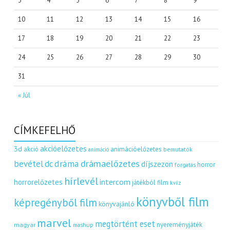
3
4
5
6
7
8
9
10
11
12
13
14
15
16
17
18
19
20
21
22
23
24
25
26
27
28
29
30
31
« Júl
CÍMKEFELHŐ
akcióelőzetes
3d
akció
animációelőzetes
bemutatók
animáció
dráma
drámaelőzetes
bevétel
dc
díjszezon
horror
forgatás
hírlevél
intercom
horrorelőzetes
játékból film
kvíz
könyvből film
képregényből film
könyvajánló
marvel
megtörtént eset
nyereményjáték
magyar
mashup