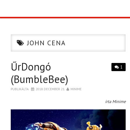
TOP10
KULISSZA
JOHN CENA
CIKK
ŰrDongó
PÓLÓ RENDELÉS
1
(BumbleBee)
PUBLIKÁLTA
2018. DECEMBER 21.
MINIME
írta Minime