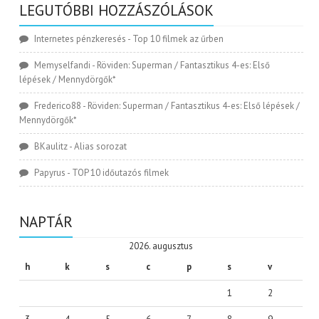
LEGUTÓBBI HOZZÁSZÓLÁSOK
Internetes pénzkeresés
-
Top 10 filmek az űrben
Memyselfandi
-
Röviden: Superman / Fantasztikus 4-es: Első
lépések / Mennydörgők*
Frederico88
-
Röviden: Superman / Fantasztikus 4-es: Első lépések /
Mennydörgők*
BKaulitz
-
Alias sorozat
Papyrus
-
TOP 10 időutazós filmek
NAPTÁR
2026. augusztus
h
k
s
c
p
s
v
1
2