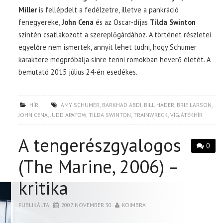
Miller
is fellépdelt a fedélzetre, illetve a pankráció
fenegyereke,
John Cena
és az Oscar-díjas
Tilda Swinton
szintén csatlakozott a szereplőgárdához. A történet részletei
egyelőre nem ismertek, annyit lehet tudni, hogy Schumer
karaktere megpróbálja sínre tenni romokban heverő életét. A
bemutató 2015 július 24-én esedékes.
HÍR
AMY SCHUMER
,
BARKHAD ABDI
,
BILL HADER
,
BRIE LARSON
,
JOHN CENA
,
JUDD APATOW
,
TILDA SWINTON
,
TRAINWRECK
,
VÍGJÁTÉKHÍR
A tengerészgyalogos
0
(The Marine, 2006) –
kritika
PUBLIKÁLTA
2007. NOVEMBER 30.
KOIMBRA