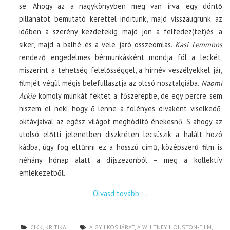
se. Ahogy az a nagykönyvben meg van írva: egy döntő
pillanatot bemutató kerettel indítunk, majd visszaugrunk az
időben a szerény kezdetekig, majd jön a felfedez(tet)és, a
siker, majd a balhé és a vele járó összeomlás.
Kasi Lemmons
rendező engedelmes bérmunkásként mondja föl a leckét,
miszerint a tehetség felelősséggel, a hírnév veszélyekkel jár,
filmjét végül mégis belefullasztja az olcsó nosztalgiába.
Naomi
Ackie
komoly munkát fektet a főszerepbe, de egy percre sem
hiszem el neki, hogy ő lenne a fölényes dívaként viselkedő,
oktávjaival az egész világot meghódító énekesnő. S ahogy az
utolsó előtti jelenetben diszkréten lecsúszik a halált hozó
kádba, úgy fog eltűnni ez a hosszú című, középszerű film is
néhány hónap alatt a díjszezonból – meg a kollektív
emlékezetből.
Olvasd tovább
→
CIKK
,
KRITIKA
A GYILKOS JÁRAT
,
A WHITNEY HOUSTON-FILM
,