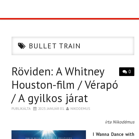
TOP10
KULISSZA
BULLET TRAIN
CIKK
Röviden: A Whitney
PÓLÓ RENDELÉS
0
Houston-film / Vérapó
/ A gyilkos járat
PUBLIKÁLTA
2023. JANUÁR 01.
NIKODEMUS
írta Nikodémus
I Wanna Dance with