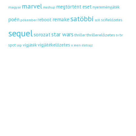
marvel
megtörtént eset
nyereményjáték
magyar
mashup
satöbbi
remake
poén
reboot
scifielőzetes
pókember
scifi
sequel
star wars
sorozat
thrillerelőzetes
thriller
tv
tv
vígjátékelőzetes
vígjáték
spot
uip
x men
életrajz