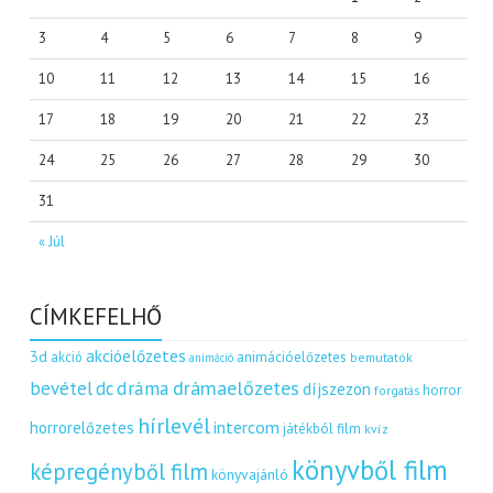
3
4
5
6
7
8
9
10
11
12
13
14
15
16
17
18
19
20
21
22
23
24
25
26
27
28
29
30
31
« Júl
CÍMKEFELHŐ
akcióelőzetes
3d
akció
animációelőzetes
bemutatók
animáció
dráma
drámaelőzetes
bevétel
dc
díjszezon
horror
forgatás
hírlevél
intercom
horrorelőzetes
játékból film
kvíz
könyvből film
képregényből film
könyvajánló