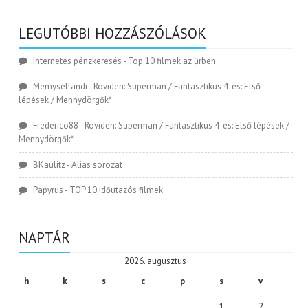
LEGUTÓBBI HOZZÁSZÓLÁSOK
Internetes pénzkeresés
-
Top 10 filmek az űrben
Memyselfandi
-
Röviden: Superman / Fantasztikus 4-es: Első
lépések / Mennydörgők*
Frederico88
-
Röviden: Superman / Fantasztikus 4-es: Első lépések /
Mennydörgők*
BKaulitz
-
Alias sorozat
Papyrus
-
TOP 10 időutazós filmek
NAPTÁR
2026. augusztus
h
k
s
c
p
s
v
1
2