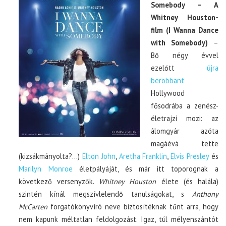
Somebody – A
Whitney Houston-
film (I Wanna Dance
with Somebody)
–
Bő négy évvel
ezelőtt
újra
berobbant
Hollywood
fősodrába a zenész-
életrajzi mozi: az
álomgyár azóta
magáévá tette
(kizsákmányolta?…)
Elton John
,
Aretha Franklin
,
Elvis Presley
és
Marilyn Monroe
életpályáját, és már itt toporognak a
következő versenyzők.
Whitney Houston
élete (és halála)
szintén kínál megszívlelendő tanulságokat, s
Anthony
McCarten
forgatókönyvíró neve biztosítéknak tűnt arra, hogy
nem kapunk méltatlan feldolgozást. Igaz, túl mélyenszántót