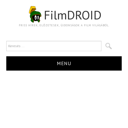
FilmDROID
FRISS HÍREK, ELŐZETESEK, ÚJDONSÁGOK A FILM VILÁGÁBÓL.
MENU
HÍR
TRAILER
KRITIKA
BOXOFFICE