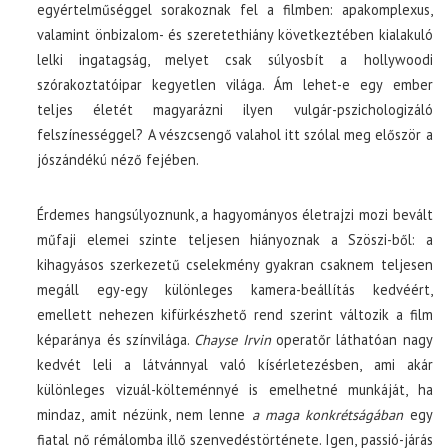
egyértelműséggel sorakoznak fel a filmben: apakomplexus,
valamint önbizalom- és szeretethiány következtében kialakuló
lelki ingatagság, melyet csak súlyosbít a hollywoodi
szórakoztatóipar kegyetlen világa. Ám lehet-e egy ember
teljes életét magyarázni ilyen vulgár-pszichologizáló
felszínességgel? A vészcsengő valahol itt szólal meg először a
jószándékú néző fejében.
Érdemes hangsúlyoznunk, a hagyományos életrajzi mozi bevált
műfaji elemei szinte teljesen hiányoznak a Szöszi-ből: a
kihagyásos szerkezetű cselekmény gyakran csaknem teljesen
megáll egy-egy különleges kamera-beállítás kedvéért,
emellett nehezen kifürkészhető rend szerint változik a film
képaránya és színvilága.
Chayse Irvin
operatőr láthatóan nagy
kedvét leli a látvánnyal való kísérletezésben, ami akár
különleges vizuál-költeménnyé is emelhetné munkáját, ha
mindaz, amit nézünk, nem lenne
a maga konkrétságában
egy
fiatal nő rémálomba illő szenvedéstörténete. Igen, passió-járás