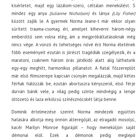
kísérletet, majd egy lázálom-szerű, céltalan menekülést. S
mindez egy anya
(Julianne Nicholson)
és lánya
(Lily Fisher)
között zajlik le. A gyermek Norma Jeane-t már ekkor olyan
sűrített trauma-csomag éri, amelyet kiheverni három-négy
emberöltő sem volna elég, ám a megpróbáltatásoknak még
nincs vége. A vonzó és tehetséges nővé érő Norma életének
főbb eseményeit ezután is jórészt tragédiák szegélyezik, és a
maratoni, csaknem három órás játékidő alatt alig láthatunk
egy-egy meghitt, harmonikus pillanatot. A fiatal főszereplőt
már első filmszerepe kapcsán csúnyán megalázzák, majd kétes
férfiak hálózzák be, ezután abortuszra kényszerül, első férje
durván bánik vele, a világ pedig szinte mindvégig a lenge
öltözetű és laza erkölcsű színésznőcskét látja benne.
Dominik értelmezése szerint Norma mindezek együttes
hatására alkotja meg önnön alteregóját, az elragadó mosolyú,
kacér Marilyn Monroe figuráját – hogy meneküljön saját
démonai elől. Ezek a démonok pedig meglepő