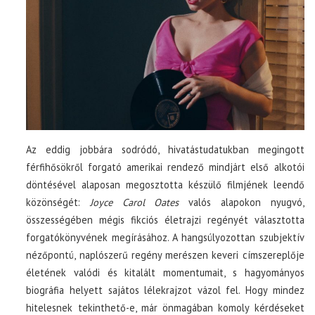
Az eddig jobbára sodródó, hivatástudatukban megingott
férfihősökről forgató amerikai rendező mindjárt első alkotói
döntésével alaposan megosztotta készülő filmjének leendő
közönségét:
Joyce Carol Oates
valós alapokon nyugvó,
összességében mégis fikciós életrajzi regényét választotta
forgatókönyvének megírásához. A hangsúlyozottan szubjektív
nézőpontú, naplószerű regény merészen keveri címszereplője
életének valódi és kitalált momentumait, s hagyományos
biográfia helyett sajátos lélekrajzot vázol fel. Hogy mindez
hitelesnek tekinthető-e, már önmagában komoly kérdéseket