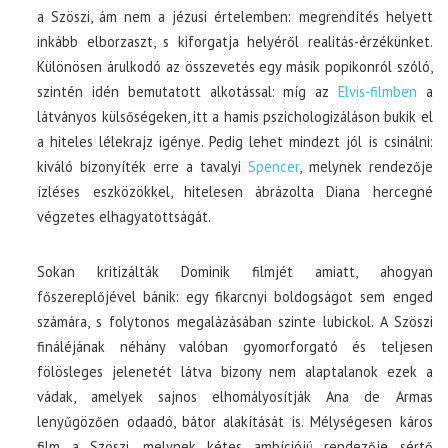
a Szöszi, ám nem a jézusi értelemben: megrendítés helyett
inkább elborzaszt, s kiforgatja helyéről realitás-érzékünket.
Különösen árulkodó az összevetés egy másik popikonról szóló,
szintén idén bemutatott alkotással: míg az
Elvis-filmben
a
látványos külsőségeken, itt a hamis pszichologizáláson bukik el
a hiteles lélekrajz igénye. Pedig lehet mindezt jól is csinálni:
kiváló bizonyíték erre a tavalyi
Spencer
, melynek rendezője
ízléses eszközökkel, hitelesen ábrázolta Diana hercegné
végzetes elhagyatottságát.
Sokan kritizálták Dominik filmjét amiatt, ahogyan
főszereplőjével bánik: egy fikarcnyi boldogságot sem enged
számára, s folytonos megalázásában szinte lubickol. A Szöszi
fináléjának néhány valóban gyomorforgató és teljesen
fölösleges jelenetét látva bizony nem alaptalanok ezek a
vádak, amelyek sajnos elhomályosítják Ana de Armas
lenyűgözően odaadó, bátor alakítását is. Mélységesen káros
film a Szöszi, melynek kétes ambíciójú rendezője sértő