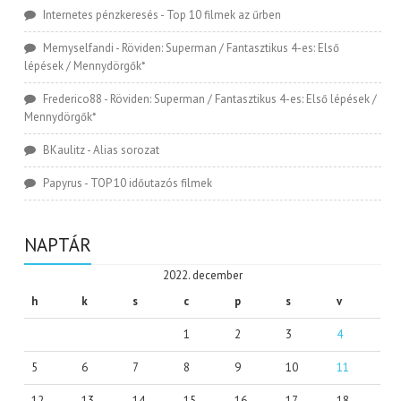
Internetes pénzkeresés
-
Top 10 filmek az űrben
Memyselfandi
-
Röviden: Superman / Fantasztikus 4-es: Első
lépések / Mennydörgők*
Frederico88
-
Röviden: Superman / Fantasztikus 4-es: Első lépések /
Mennydörgők*
BKaulitz
-
Alias sorozat
Papyrus
-
TOP 10 időutazós filmek
NAPTÁR
2022. december
h
k
s
c
p
s
v
1
2
3
4
5
6
7
8
9
10
11
12
13
14
15
16
17
18