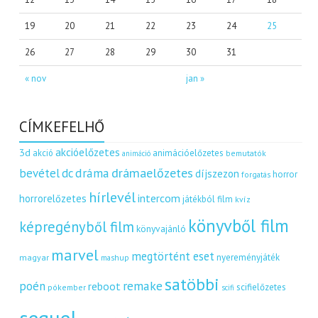
19
20
21
22
23
24
25
26
27
28
29
30
31
« nov
jan »
CÍMKEFELHŐ
akcióelőzetes
3d
akció
animációelőzetes
bemutatók
animáció
dráma
drámaelőzetes
bevétel
dc
díjszezon
horror
forgatás
hírlevél
intercom
horrorelőzetes
játékból film
kvíz
könyvből film
képregényből film
könyvajánló
marvel
megtörtént eset
nyereményjáték
magyar
mashup
satöbbi
remake
poén
reboot
scifielőzetes
pókember
scifi
sequel