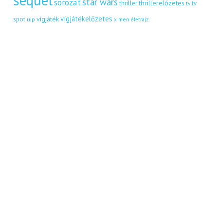
star wars
sorozat
thrillerelőzetes
thriller
tv
tv
vígjátékelőzetes
vígjáték
spot
uip
x men
életrajz