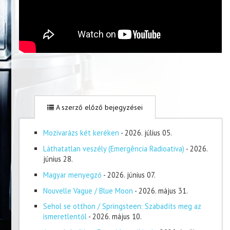
A szerző előző bejegyzései
Mozivarázs két keréken
- 2026. július 05.
Láthatatlan veszély (Emergência Radioativa)
- 2026.
június 28.
Magyar menyegző
- 2026. június 07.
Nouvelle Vague / Blue Moon
- 2026. május 31.
Sehol se otthon / Springsteen: Szabadíts meg az
ismeretlentől
- 2026. május 10.