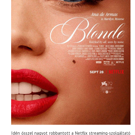
Idén ősszel nagyot robbantott a Netflix streaming-szolgáltató