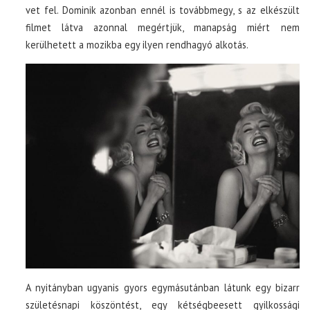
vet fel. Dominik azonban ennél is továbbmegy, s az elkészült
filmet látva azonnal megértjük, manapság miért nem
kerülhetett a mozikba egy ilyen rendhagyó alkotás.
A nyitányban ugyanis gyors egymásutánban látunk egy bizarr
születésnapi köszöntést, egy kétségbeesett gyilkossági