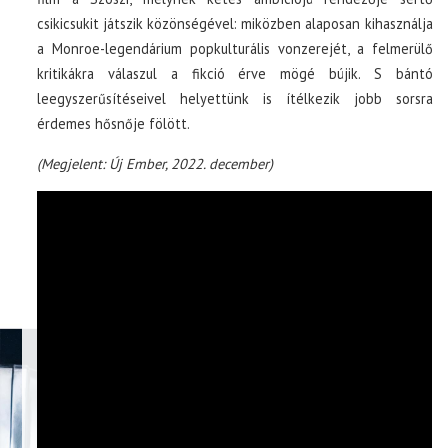
csikicsukit játszik közönségével: miközben alaposan kihasználja
a Monroe-legendárium popkulturális vonzerejét, a felmerülő
kritikákra válaszul a fikció érve mögé bújik. S bántó
leegyszerűsítéseivel helyettünk is ítélkezik jobb sorsra
érdemes hősnője fölött.
(Megjelent: Új Ember, 2022. december)