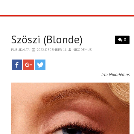
TOP10
KULISSZA
Szöszi (Blonde)
0
CIKK
PUBLIKÁLTA
2022. DECEMBER 11.
NIKODEMUS
PÓLÓ RENDELÉS
írta Nikodémus