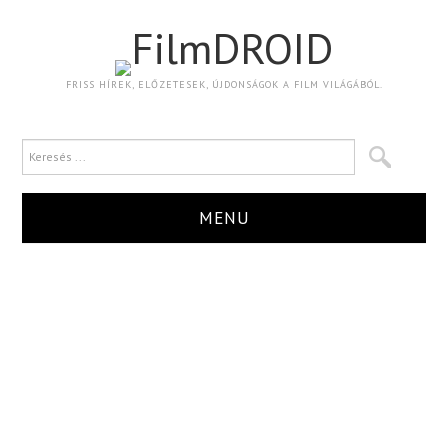
FilmDROID
FRISS HÍREK, ELŐZETESEK, ÚJDONSÁGOK A FILM VILÁGÁBÓL.
MENU
HÍR
TRAILER
KRITIKA
BOXOFFICE