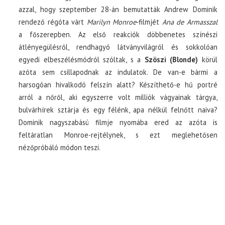
azzal, hogy szeptember 28-án bemutatták Andrew Dominik
rendező régóta várt
Marilyn Monroe
-filmjét
Ana de Armasszal
a főszerepben. Az első reakciók döbbenetes színészi
átlényegülésről, rendhagyó látványvilágról és sokkolóan
egyedi elbeszélésmódról szóltak, s a
Szöszi (Blonde)
körül
azóta sem csillapodnak az indulatok. De van-e bármi a
harsogóan hivalkodó felszín alatt? Készíthető-e hű portré
arról a nőről, aki egyszerre volt milliók vágyainak tárgya,
bulvárhírek sztárja és egy félénk, apa nélkül felnőtt naiva?
Dominik nagyszabású filmje nyomába ered az azóta is
feltáratlan Monroe-rejtélynek, s ezt meglehetősen
nézőpróbáló módon teszi.