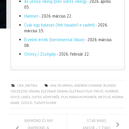
Az utolsó viking (Den sidste viking)
- 2026. április
05.
Hamnet
- 2026. március 22.
Csak egy baleset (Yek tasadof-e sadeh)
- 2026.
március 15.
Érzelmi érték (Sentimental Value)
- 2026. március
08.
Christy / Zúzógép
- 2026. február 22.
CIKK
,
KRITIKA
ANA DE ARMAS
,
ANDREW DOMINIK
,
BLONDE
,
DÍJSZEZON
,
DRÁMA
,
ÉLETRAJZI DRÁMA
,
ÉLETRAJZI FILM
,
FIKCIÓ
,
HORROR
,
JOYCE CAROL OATES
,
KÖNYVBŐL FILM
,
MARILYN MONROE
,
NETFLIX
,
NORMA
JEANE
,
SZÖSZI
,
TUDATFOLYAM
RAYMOND ÉS RAY
STAR WARS:
(RAYMOND &
ANDOR – 1. ÉVAD