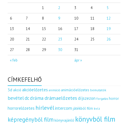
1
2
3
4
5
6
7
8
9
10
11
12
13
14
15
16
17
18
19
20
21
22
23
24
25
26
27
28
29
30
31
« feb
ápr »
CÍMKEFELHŐ
akcióelőzetes
3d
akció
animációelőzetes
bemutatók
animáció
dráma
drámaelőzetes
bevétel
dc
díjszezon
horror
forgatás
hírlevél
intercom
horrorelőzetes
játékból film
kvíz
könyvből film
képregényből film
könyvajánló