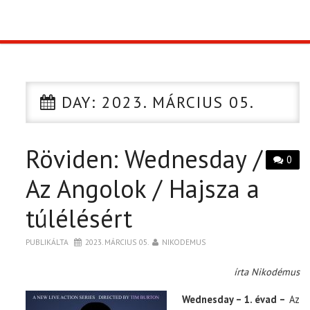
TOP10
KULISSZA
DAY:
2023. MÁRCIUS 05.
CIKK
Röviden: Wednesday /
PÓLÓ RENDELÉS
0
Az Angolok / Hajsza a
túlélésért
PUBLIKÁLTA
2023. MÁRCIUS 05.
NIKODEMUS
írta Nikodémus
Wednesday – 1. évad –
Az