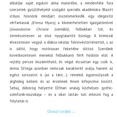
elküldje saját egykori alma materébe, a mindenféle fura
szerzetek gyűjtőhelyéül szolgáló speciális akadémiára. Blazírt
stílusú hősnőnk mindjárt összeismerkedik egy idegesítő
vérfarkassal
(Emma Myers)
, a kiismerhetetlen igazgatónővel
(
Gwendoline Christie
zseniális), felbukkan Izé, és
természetesen az első nyugtalanító bűnügy. A krimiszál
élvezetesen vegyül a diákos-iskolás felnövéstörténettel, s az
is üdítő, hogy notóriusan feketébe öltöző Szerdánk
következetesen menekül felbukkanó férfi hódolói elől. A
rejtély persze kiszámítható, és végül elcsattan egy csók is,
Jenna Ortega azonban nemcsak karakterét uralja, hanem az
egész sorozatot is (az a tánc…): remekül egyensúlyozik a
jéghideg kellem és az érzelmek finom kifejezése között.
Sebaj, dübörög helyette Elfman unásig közhelyes gothic-
szimfonik-muzsikája – és a siker láttán tuti érkezni fog a
folytatás is.
Olvasd tovább
→