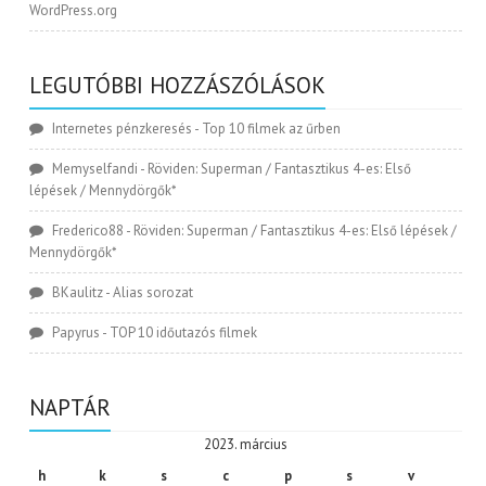
WordPress.org
LEGUTÓBBI HOZZÁSZÓLÁSOK
Internetes pénzkeresés
-
Top 10 filmek az űrben
Memyselfandi
-
Röviden: Superman / Fantasztikus 4-es: Első
lépések / Mennydörgők*
Frederico88
-
Röviden: Superman / Fantasztikus 4-es: Első lépések /
Mennydörgők*
BKaulitz
-
Alias sorozat
Papyrus
-
TOP 10 időutazós filmek
NAPTÁR
2023. március
h
k
s
c
p
s
v