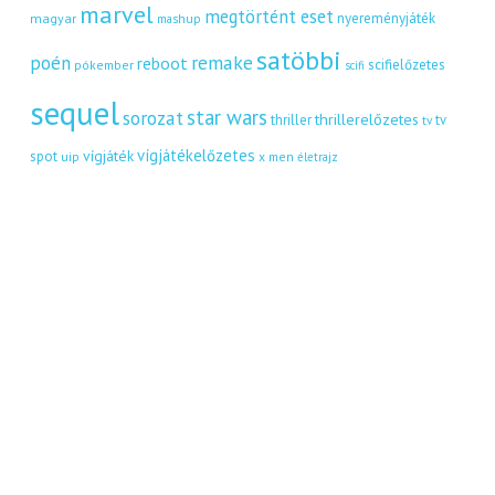
marvel
megtörtént eset
nyereményjáték
magyar
mashup
satöbbi
remake
poén
reboot
scifielőzetes
pókember
scifi
sequel
star wars
sorozat
thrillerelőzetes
thriller
tv
tv
vígjátékelőzetes
vígjáték
spot
uip
x men
életrajz