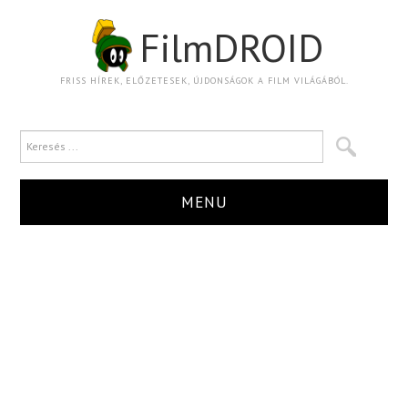
FilmDROID
FRISS HÍREK, ELŐZETESEK, ÚJDONSÁGOK A FILM VILÁGÁBÓL.
MENU
HÍR
TRAILER
KRITIKA
BOXOFFICE