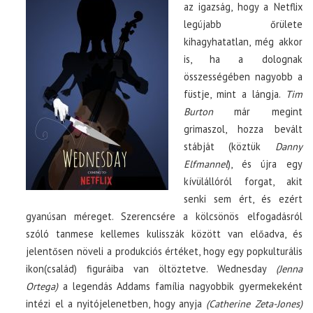
az igazság, hogy a Netflix
legújabb őrülete
kihagyhatatlan, még akkor
is, ha a dolognak
összességében nagyobb a
füstje, mint a lángja.
Tim
Burton
már megint
grimaszol, hozza bevált
stábját (köztük
Danny
Elfmannel
), és újra egy
kívülállóról forgat, akit
senki sem ért, és ezért
gyanúsan méreget. Szerencsére a kölcsönös elfogadásról
szóló tanmese kellemes kulisszák között van előadva, és
jelentősen növeli a produkciós értéket, hogy egy popkulturális
ikon(család) figuráiba van öltöztetve. Wednesday
(Jenna
Ortega)
a legendás Addams família nagyobbik gyermekeként
intézi el a nyitójelenetben, hogy anyja
(Catherine Zeta-Jones)