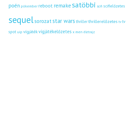
satöbbi
remake
poén
reboot
scifielőzetes
pókember
scifi
sequel
star wars
sorozat
thrillerelőzetes
thriller
tv
tv
vígjátékelőzetes
vígjáték
spot
uip
x men
életrajz