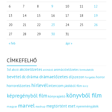
6
7
8
9
10
11
12
13
14
15
16
17
18
19
20
21
22
23
24
25
26
27
28
29
30
31
« feb
ápr »
CÍMKEFELHŐ
akcióelőzetes
3d
akció
animációelőzetes
bemutatók
animáció
dráma
drámaelőzetes
bevétel
dc
díjszezon
horror
forgatás
hírlevél
intercom
horrorelőzetes
játékból film
kvíz
könyvből film
képregényből film
könyvajánló
marvel
megtörtént eset
nyereményjáték
magyar
mashup