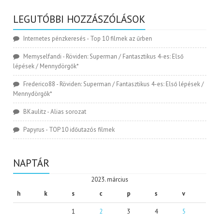
LEGUTÓBBI HOZZÁSZÓLÁSOK
Internetes pénzkeresés
-
Top 10 filmek az űrben
Memyselfandi
-
Röviden: Superman / Fantasztikus 4-es: Első
lépések / Mennydörgők*
Frederico88
-
Röviden: Superman / Fantasztikus 4-es: Első lépések /
Mennydörgők*
BKaulitz
-
Alias sorozat
Papyrus
-
TOP 10 időutazós filmek
NAPTÁR
2023. március
h
k
s
c
p
s
v
1
2
3
4
5