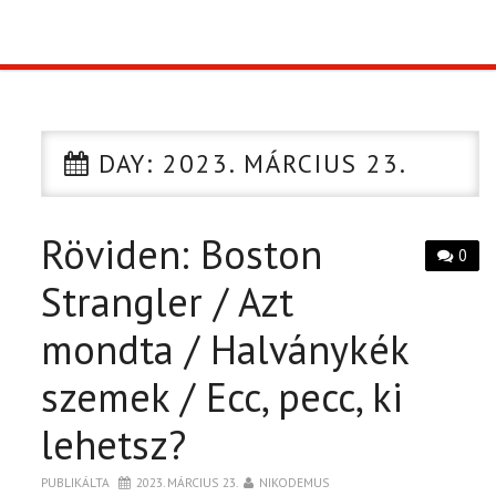
TOP10
KULISSZA
DAY:
2023. MÁRCIUS 23.
CIKK
Röviden: Boston
PÓLÓ RENDELÉS
0
Strangler / Azt
mondta / Halványkék
szemek / Ecc, pecc, ki
lehetsz?
PUBLIKÁLTA
2023. MÁRCIUS 23.
NIKODEMUS