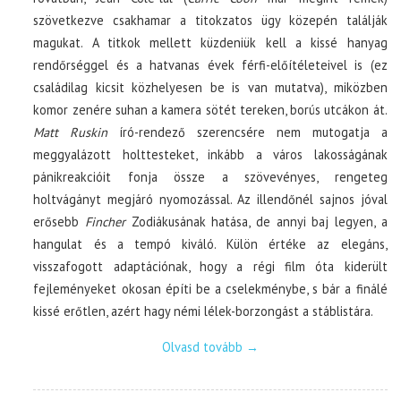
szövetkezve csakhamar a titokzatos ügy közepén találják
magukat. A titkok mellett küzdeniük kell a kissé hanyag
rendőrséggel és a hatvanas évek férfi-előítéleteivel is (ez
családilag kicsit közhelyesen be is van mutatva), miközben
komor zenére suhan a kamera sötét tereken, borús utcákon át.
Matt Ruskin
író-rendező szerencsére nem mutogatja a
meggyalázott holttesteket, inkább a város lakosságának
pánikreakcióit fonja össze a szövevényes, rengeteg
holtvágányt megjáró nyomozással. Az illendőnél sajnos jóval
erősebb
Fincher
Zodiákusának hatása, de annyi baj legyen, a
hangulat és a tempó kiváló. Külön értéke az elegáns,
visszafogott adaptációnak, hogy a régi film óta kiderült
fejleményeket okosan építi be a cselekménybe, s bár a finálé
kissé erőtlen, azért hagy némi lélek-borzongást a stáblistára.
Olvasd tovább
→