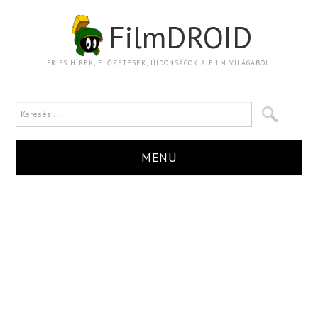
FilmDROID
FRISS HÍREK, ELŐZETESEK, ÚJDONSÁGOK A FILM VILÁGÁBÓL.
MENU
HÍR
TRAILER
KRITIKA
BOXOFFICE