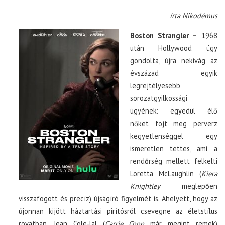
írta Nikodémus
Boston Strangler –
1968
után Hollywood úgy
gondolta, újra nekivág az
évszázad egyik
legrejtélyesebb
sorozatgyilkossági
ügyének: egyedül élő
nőket fojt meg perverz
kegyetlenséggel egy
ismeretlen tettes, ami a
rendőrség mellett felkelti
Loretta McLaughlin (
Kiera
Knightley
meglepően
visszafogott és precíz) újságíró figyelmét is. Ahelyett, hogy az
újonnan kijött háztartási pirítósról csevegne az életstílus
rovatban, Jean Cole-lal (
Carrie Coon
már megint remek)