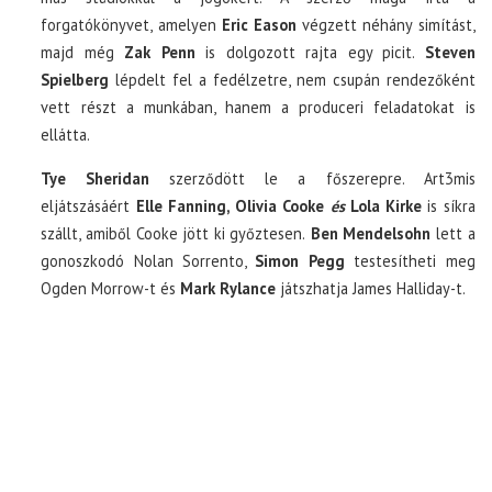
forgatókönyvet, amelyen
Eric Eason
végzett néhány simítást,
majd még
Zak Penn
is dolgozott rajta egy picit.
Steven
Spielberg
lépdelt fel a fedélzetre, nem csupán rendezőként
vett részt a munkában, hanem a produceri feladatokat is
ellátta.
Tye Sheridan
szerződött le a főszerepre. Art3mis
eljátszásáért
Elle Fanning, Olivia Cooke
és
Lola Kirke
is síkra
szállt, amiből Cooke jött ki győztesen.
Ben Mendelsohn
lett a
gonoszkodó Nolan Sorrento,
Simon Pegg
testesítheti meg
Ogden Morrow-t és
Mark Rylance
játszhatja James Halliday-t.