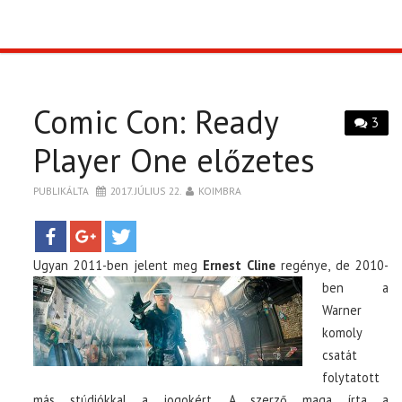
TOP10
KULISSZA
Comic Con: Ready
3
CIKK
Player One előzetes
PUBLIKÁLTA
2017. JÚLIUS 22.
KOIMBRA
PÓLÓ RENDELÉS
Ugyan 2011-b
en jelent meg
Ernest Cline
regénye, de 2010-
ben a
Warner
komoly
csatát
folytatott
más stúdiókkal a jogokért. A szerző maga írta a