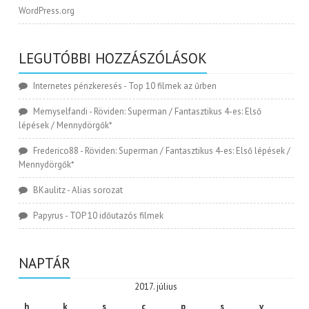
WordPress.org
LEGUTÓBBI HOZZÁSZÓLÁSOK
Internetes pénzkeresés
-
Top 10 filmek az űrben
Memyselfandi
-
Röviden: Superman / Fantasztikus 4-es: Első
lépések / Mennydörgők*
Frederico88
-
Röviden: Superman / Fantasztikus 4-es: Első lépések /
Mennydörgők*
BKaulitz
-
Alias sorozat
Papyrus
-
TOP 10 időutazós filmek
NAPTÁR
2017. július
h
k
s
c
p
s
v