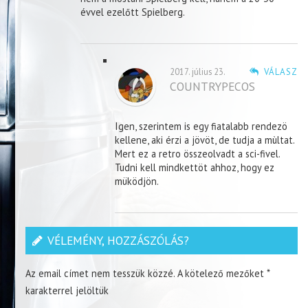
évvel ezelőtt Spielberg.
2017. július 23.
VÁLASZ
COUNTRYPECOS
Igen, szerintem is egy fiatalabb rendezö
kellene, aki érzi a jövöt, de tudja a mùltat.
Mert ez a retro összeolvadt a sci-fivel.
Tudni kell mindkettöt ahhoz, hogy ez
müködjön.
VÉLEMÉNY, HOZZÁSZÓLÁS?
Az email címet nem tesszük közzé.
A kötelező mezőket
*
karakterrel jelöltük