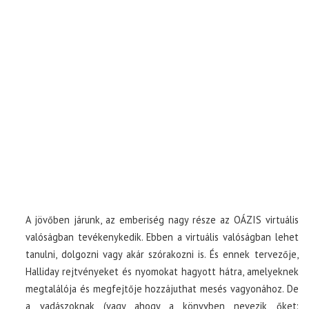
A jövőben járunk, az emberiség nagy része az OÁZIS virtuális
valóságban tevékenykedik. Ebben a virtuális valóságban lehet
tanulni, dolgozni vagy akár szórakozni is. És ennek tervezője,
Halliday rejtvényeket és nyomokat hagyott hátra, amelyeknek
megtalálója és megfejtője hozzájuthat mesés vagyonához. De
a vadászoknak (vagy ahogy a könyvben nevezik őket: