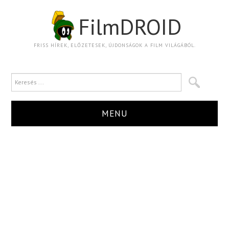
FilmDROID
FRISS HÍREK, ELŐZETESEK, ÚJDONSÁGOK A FILM VILÁGÁBÓL.
MENU
HÍR
TRAILER
KRITIKA
BOXOFFICE