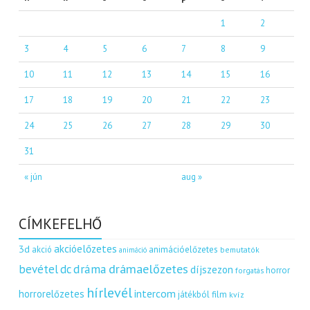
1
2
3
4
5
6
7
8
9
10
11
12
13
14
15
16
17
18
19
20
21
22
23
24
25
26
27
28
29
30
31
« jún
aug »
CÍMKEFELHŐ
akcióelőzetes
3d
akció
animációelőzetes
bemutatók
animáció
dráma
drámaelőzetes
bevétel
dc
díjszezon
horror
forgatás
hírlevél
intercom
horrorelőzetes
játékból film
kvíz