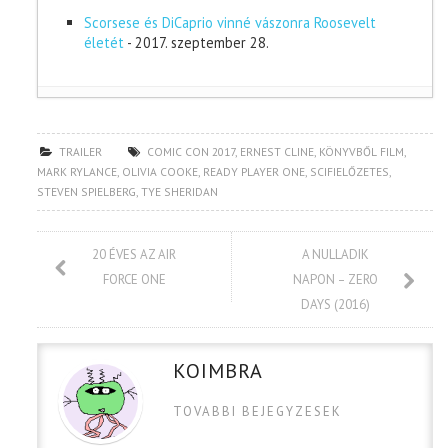
Scorsese és DiCaprio vinné vászonra Roosevelt
életét
- 2017. szeptember 28.
TRAILER
COMIC CON 2017
,
ERNEST CLINE
,
KÖNYVBŐL FILM
,
MARK RYLANCE
,
OLIVIA COOKE
,
READY PLAYER ONE
,
SCIFIELŐZETES
,
STEVEN SPIELBERG
,
TYE SHERIDAN
20 ÉVES AZ AIR
A NULLADIK
FORCE ONE
NAPON – ZERO
DAYS (2016)
KOIMBRA
TOVABBI BEJEGYZESEK