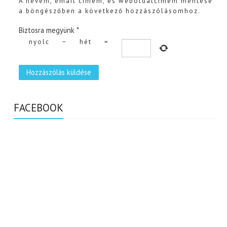
A nevem, email címem, és weboldalcímem mentése
a böngészőben a következő hozzászólásomhoz.
Biztosra megyünk
*
nyolc
−
hét
=
FACEBOOK