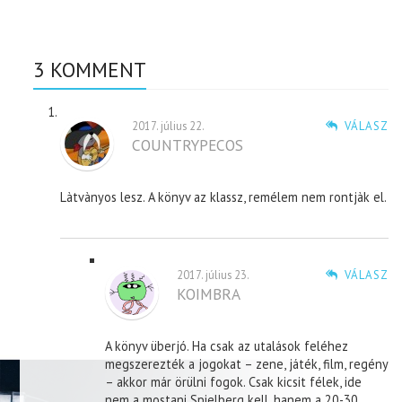
3 KOMMENT
2017. július 22.
VÁLASZ
COUNTRYPECOS
Làtvànyos lesz. A könyv az klassz, remélem nem rontjàk el.
2017. július 23.
VÁLASZ
KOIMBRA
A könyv überjó. Ha csak az utalások feléhez
megszerezték a jogokat – zene, játék, film, regény
– akkor már örülni fogok. Csak kicsit félek, ide
nem a mostani Spielberg kell, hanem a 20-30