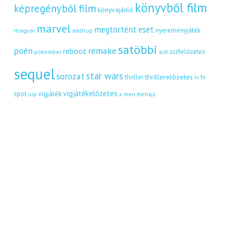
könyvből film
képregényből film
könyvajánló
marvel
megtörtént eset
nyereményjáték
magyar
mashup
satöbbi
remake
poén
reboot
scifielőzetes
pókember
scifi
sequel
star wars
sorozat
thrillerelőzetes
thriller
tv
tv
vígjátékelőzetes
vígjáték
spot
uip
x men
életrajz