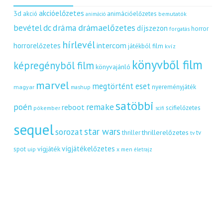
akcióelőzetes
3d
akció
animációelőzetes
bemutatók
animáció
dráma
drámaelőzetes
bevétel
dc
díjszezon
horror
forgatás
hírlevél
intercom
horrorelőzetes
játékból film
kvíz
könyvből film
képregényből film
könyvajánló
marvel
megtörtént eset
nyereményjáték
magyar
mashup
satöbbi
remake
poén
reboot
scifielőzetes
pókember
scifi
sequel
star wars
sorozat
thrillerelőzetes
thriller
tv
tv
vígjátékelőzetes
vígjáték
spot
uip
x men
életrajz