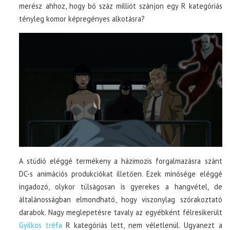
merész ahhoz, hogy bő száz milliót szánjon egy R kategóriás
tényleg komor képregényes alkotásra?
A stúdió eléggé termékeny a házimozis forgalmazásra szánt
DC-s animációs produkciókat illetően. Ezek minősége eléggé
ingadozó, olykor túlságosan is gyerekes a hangvétel, de
általánosságban elmondható, hogy viszonylag szórakoztató
darabok. Nagy meglepetésre tavaly az egyébként félresikerült
Gyilkos tréfa
R kategóriás lett, nem véletlenül. Ugyanezt a