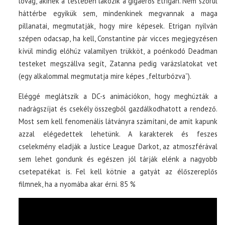
lovag, akinek a testében lakozik a gigaerős Etrigan. Nem szorul
háttérbe egyikük sem, mindenkinek megvannak a maga
pillanatai, megmutatják, hogy mire képesek. Etrigan nyilván
szépen odacsap, ha kell, Constantine pár vicces megjegyzésen
kívül mindig előhúz valamilyen trükköt, a poénkodó Deadman
testeket megszállva segít, Zatanna pedig varázslatokat vet
(egy alkalommal megmutatja mire képes „felturbózva”).
Eléggé meglátszik a DC-s animációkon, hogy meghúzták a
nadrágszíjat és csekély összegből gazdálkodhatott a rendező.
Most sem kell fenomenális látványra számítani, de amit kapunk
azzal elégedettek lehetünk. A karakterek és feszes
cselekmény eladják a Justice League Darkot, az atmoszférával
sem lehet gondunk és egészen jól tárják elénk a nagyobb
csetepatékat is. Fel kell kötnie a gatyát az élőszereplős
filmnek, ha a nyomába akar érni. 85 %