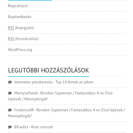
Regisztráció
Bejelentkezés
RSS
(bejegyzés)
RSS
(hozzászólás)
WordPress.org
LEGUTÓBBI HOZZÁSZÓLÁSOK
Internetes pénzkeresés
-
Top 10 filmek az űrben
Memyselfandi
-
Röviden: Superman / Fantasztikus 4-es: Első
lépések / Mennydörgők*
Frederico88
-
Röviden: Superman / Fantasztikus 4-es: Első lépések /
Mennydörgők*
BKaulitz
-
Alias sorozat