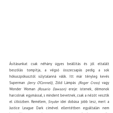
Ásításunkat csak néhány ügyes beállítás és jól eltalált
beszólás tompítja, a végső összecsapás pedig a sok
hókuszpókusztól súlytalanná válik. Itt már tényleg kevés
Superman
(Jerry O’Connell)
, Zöld Lámpás
(Roger Cross)
vagy
Wonder Woman
(Rosario Dawson)
ereje: istenek, démonok
harcolnak egymással, s mindent bevetnek, csak a nézőt vesztik
el útközben. Remélem,
Snyder
idei dobása jobb lesz, mert a
Justice League Dark címével ellentétben egyáltalán nem