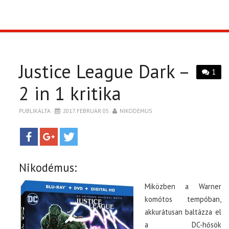
TOP10
KULISSZA
Justice League Dark –
1
CIKK
2 in 1 kritika
PÓLÓ RENDELÉS
PUBLIKÁLTA
2017. FEBRUÁR 05.
NIKODEMUS
Nikodémus:
Miközben a Warner
komótos tempóban,
akkurátusan baltázza el
a DC-hősök