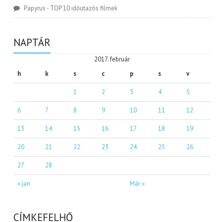
Papyrus
-
TOP 10 időutazós filmek
NAPTÁR
2017. február
h
k
s
c
p
s
v
1
2
3
4
5
6
7
8
9
10
11
12
13
14
15
16
17
18
19
20
21
22
23
24
25
26
27
28
« jan
Már »
CÍMKEFELHŐ