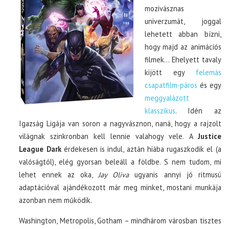
mozivásznas
univerzumát, joggal
lehetett abban bízni,
hogy majd az animációs
filmek… Ehelyett tavaly
kijött egy
felemás
csapatfilm-páros
és egy
meggyalázott
klasszikus
. Idén az
Igazság Ligája van soron a nagyvásznon, naná, hogy a rajzolt
világnak szinkronban kell lennie valahogy vele. A
Justice
League Dark
érdekesen is indul, aztán hiába rugaszkodik el (a
valóságtól), elég gyorsan beleáll a földbe. S nem tudom, mi
lehet ennek az oka,
Jay Oliva
ugyanis annyi jó ritmusú
adaptációval ajándékozott már meg minket, mostani munkája
azonban nem működik.
Washington, Metropolis, Gotham – mindhárom városban tisztes