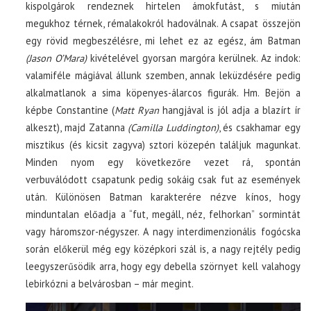
kispolgárok rendeznek hirtelen ámokfutást, s miután
megukhoz térnek, rémalakokról hadoválnak. A csapat összejön
egy rövid megbeszélésre, mi lehet ez az egész, ám Batman
(Jason O’Mara)
kivételével gyorsan margóra kerülnek. Az indok:
valamiféle mágiával állunk szemben, annak leküzdésére pedig
alkalmatlanok a sima köpenyes-álarcos figurák. Hm. Bejön a
képbe Constantine (
Matt Ryan
hangjával is jól adja a blazírt ír
alkeszt), majd Zatanna
(Camilla Luddington)
, és csakhamar egy
misztikus (és kicsit zagyva) sztori közepén találjuk magunkat.
Minden nyom egy következőre vezet rá, spontán
verbuválódott csapatunk pedig sokáig csak fut az események
után. Különösen Batman karakterére nézve kínos, hogy
minduntalan előadja a “fut, megáll, néz, felhorkan” sormintát
vagy háromszor-négyszer. A nagy interdimenzionális fogócska
során előkerül még egy középkori szál is, a nagy rejtély pedig
leegyszerűsödik arra, hogy egy debella szörnyet kell valahogy
lebirkózni a belvárosban – már megint.