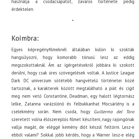
használja a csodacsapatot, zavaros története pedig
érdektelen.
*
Koimbra:
Egyes képregényfilmeknél általában külön ki szokták
hangsúlyozni, hogy komorabb tónusú lesz az eddig
megszokottaknál. Ám az ígérgetésekről jobbára ki szokott
derülni, hogy csak üres szövegelések voltak. A Justice League
Dark DC univerzum sötétebb hangvételű történetei közé
tartoznak, a karakterek között megtalálható a piát és cigit
meg nem vető Constantine, Deadman, egy halott légtornász
lelke, Zatanna varázslónő és felbukkanhat Mocsárlény is a
cselekmény során. Nem csoda, hogy
Guillermo del Toro
szeretett volna élőszereplős filmet készíteni, nagy rajongónak
vallja magát, de eléggé kemény diót készül feltörni. Lesz-e
ebből valami? Sokkal jobb kérdés, hogy a Warner lesz-e elég