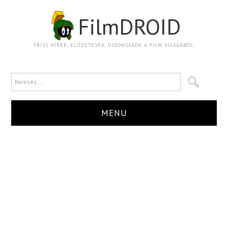
FilmDROID
FRISS HÍREK, ELŐZETESEK, ÚJDONSÁGOK A FILM VILÁGÁBÓL.
MENU
HÍR
TRAILER
KRITIKA
BOXOFFICE