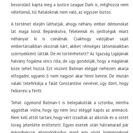
besorolást kapta meg a Justice League Dark is, méghozzá nem
véletlenül, túl fiataloknak nem való, az egyszer biztos.
A történet elején láthatjuk, ahogy néhány ember démonokat
lát maga körül. Bepánikolva, félelemük és ijedtségük miatt
néhányat ki is csinálnak. Csakhogy valójában saját
embertársaikban okoznak kárt, akiket rémséges látomásaikban
szörnyekként látták. De mi történhetett? Az Igazság Ligájának
halvány fogalma sincs róla, de úgy gondolják, hogy a mágiának
köze lehet hozzá. Ezt viszont Batman eléggé nehezen akarja
elfogadni, ugyanis ő nem nagyon akar hinni benne. De miután
valaki telefirkálja a falát Constantine nevével, úgy dönt, hogy
felkeresi a férfit.
Tehát úgymond Batman-t is belepakolták a sztoriba, mintha
aggódtak volna, hogy így nem lesz eléggé kapós az animáció.
Nem kell attól tartani, hogy vért izzadtak az alkotók és a sötét
lovag jelenléte erőltetett. Egyes esetek után hátramarad pár
másodpercre elgondolkodva, majd egy rövid hümmögéssel