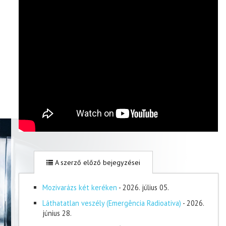
A szerző előző bejegyzései
Mozivarázs két keréken
- 2026. július 05.
Láthatatlan veszély (Emergência Radioativa)
- 2026.
június 28.