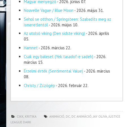
Magyar menyegző
- 2026. június 07.
Nouvelle Vague / Blue Moon
- 2026. május 31.
Sehol se otthon / Springsteen: Szabadíts meg az
ismeretlentől
- 2026. május 10.
Az utolsó viking (Den sidste viking)
- 2026. április
05.
Hamnet
- 2026. március 22.
Csak egy baleset (Yek tasadof-e sadeh)
- 2026.
március 15.
Érzelmi érték (Sentimental Value)
- 2026. március
08.
Christy / Zúzógép
- 2026. február 22.
CIKK
,
KRITIKA
ANIMÁCIÓ
,
DC
,
DC ANIMÁCIÓ
,
JAY OLIVA
,
JUSTICE
LEAGUE DARK