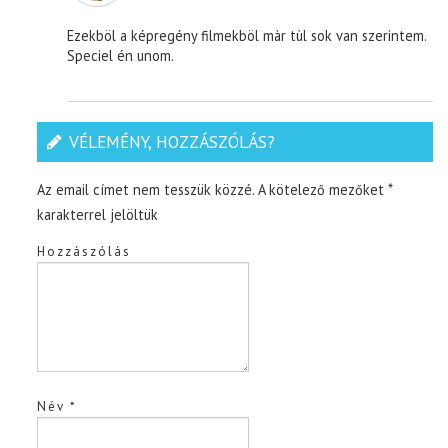
Ezekböl a képregény filmekböl màr tùl sok van szerintem.
Speciel én unom.
VÉLEMÉNY, HOZZÁSZÓLÁS?
Az email címet nem tesszük közzé.
A kötelező mezőket
*
karakterrel jelöltük
Hozzászólás
Név
*