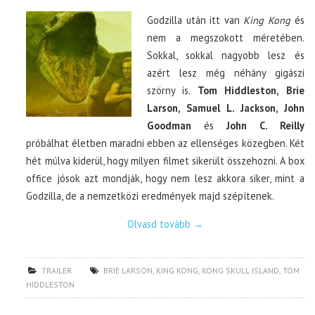
Godzilla után itt van
King Kong
és
nem a megszokott méretében.
Sokkal, sokkal nagyobb lesz és
azért lesz még néhány gigászi
szörny is.
Tom Hiddleston, Brie
Larson, Samuel L. Jackson, John
Goodman
és
John C. Reilly
próbálhat életben maradni ebben az ellenséges közegben. Két
hét múlva kiderül, hogy milyen filmet sikerült összehozni. A box
office jósok azt mondják, hogy nem lesz akkora siker, mint a
Godzilla, de a nemzetközi eredmények majd szépítenek.
Olvasd tovább
→
TRAILER
BRIE LARSON
,
KING KONG
,
KONG SKULL ISLAND
,
TOM
HIDDLESTON