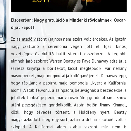
Elsősorban: Nagy gratuláció a Mindenki rövidfilmnek, Oscar-
díjat kapott.
Ez az átadó viszont (sajnos) nem ezért volt érdekes. Az igazán
nagy csattanó a ceremónia végén jött el. Igazi kínos,
nevetséges és dühítő bakit sikerült összehozni. A legjobb
filmnek járó szobrot Warren Beatty és Faye Dunaway adta át, a
színész kinyitja a borítékot, kicsit meglepődik, vár néhány
másodpercet, majd megmutatja kolléganőjének. Dunaway épp,
hogy rápillant a papírra, majd bemondja: „Nyert a Kaliforniai
álom!” A stáb felvonul a színpadra, belevágnak a beszédekbe, a
jelöltek többsége pedig már valószínűleg gondolatban a show
utáni pezsgőzésen gondolkodik. Aztán bejön Jimmy Kimmel,
közli, hogy tévedés történt, a Holdfény nyert. Beatty
magyarázkodott még egy sort, aztán a dráma alkotóié volt a
színpad. A Kaliforniai álom stábja viszont már nem is