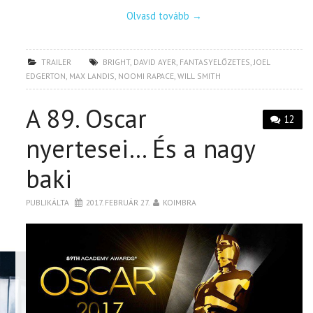
Olvasd tovább
→
TRAILER
BRIGHT
,
DAVID AYER
,
FANTASYELŐZETES
,
JOEL
EDGERTON
,
MAX LANDIS
,
NOOMI RAPACE
,
WILL SMITH
A 89. Oscar
12
nyertesei… És a nagy
baki
PUBLIKÁLTA
2017. FEBRUÁR 27.
KOIMBRA