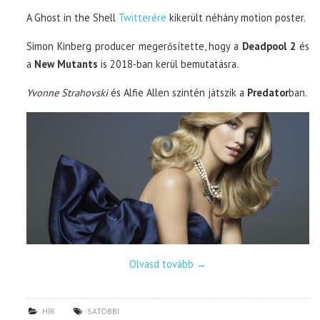
A Ghost in the Shell
Twitterére
kikerült néhány motion poster.
Simon Kinberg producer megerősítette, hogy a
Deadpool 2
és
a
New Mutants
is 2018-ban kerül bemutatásra.
Yvonne Strahovski
és Alfie Allen szintén játszik a
Predator
ban.
Olvasd tovább
→
HÍR
SATÖBBI