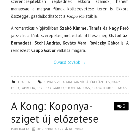
szerencsejátékban repkednek ekkora számok, hanem
manapság a magyar filmek költségvetése terén is. Ekkora
összeggel gazdálkodhatott a
Pappa Pia
stábja.
A romantikus vígjátékban
Szabó Kimmel Tamás
és
Nagy Feró
játsszák a főbb szerepeket, mellettük ott lesz még
Ostorházi
Bernadett, Stohl András, Kováts Vera, Reviczky Gábor
is. A
rendezést
Csupó Gábor
vállalta magára.
Olvasd tovább
→
TRAILER
KOVÁTS VERA
,
MAGYAR VÍGJÁTÉKELŐZETES
,
NAGY
FERÓ
,
PAPPA PIA
,
REVICZKY GÁBOR
,
STOHL ANDRÁS
,
SZABÓ KIMMEL TAMÁS
A Kong: Koponya-
3
sziget új előzetese
PUBLIKÁLTA
2017. FEBRUÁR 27.
KOIMBRA