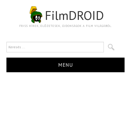
FilmDROID
FRISS HÍREK, ELŐZETESEK, ÚJDONSÁGOK A FILM VILÁGÁBÓL.
MENU
HÍR
TRAILER
KRITIKA
BOXOFFICE