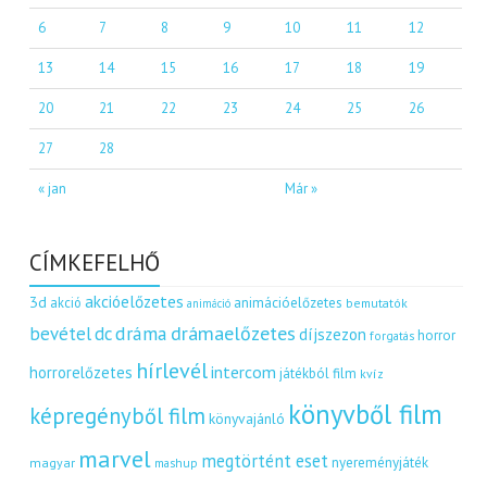
6
7
8
9
10
11
12
13
14
15
16
17
18
19
20
21
22
23
24
25
26
27
28
« jan
Már »
CÍMKEFELHŐ
akcióelőzetes
3d
akció
animációelőzetes
bemutatók
animáció
dráma
drámaelőzetes
bevétel
dc
díjszezon
horror
forgatás
hírlevél
intercom
horrorelőzetes
játékból film
kvíz
könyvből film
képregényből film
könyvajánló
marvel
megtörtént eset
nyereményjáték
magyar
mashup