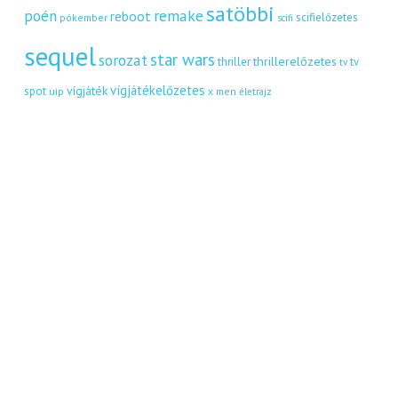
satöbbi
remake
poén
reboot
scifielőzetes
pókember
scifi
sequel
star wars
sorozat
thrillerelőzetes
thriller
tv
tv
vígjátékelőzetes
vígjáték
spot
uip
x men
életrajz