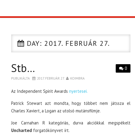
TOP10
KULISSZA
DAY:
2017. FEBRUÁR 27.
CIKK
Stb…
PÓLÓ RENDELÉS
0
PUBLIKÁLTA
2017. FEBRUÁR 27.
KOIMBRA
Az Independent Spirit Awards
nyertesei.
Patrick Stewart azt mondta, hogy többet nem játssza el
Charles Xaviert, a Logan az utolsó mutánsfilmje.
Joe Carnahan R kategóriás, durva akciókkal megspékelt
Uncharted
forgatókönyvet írt.