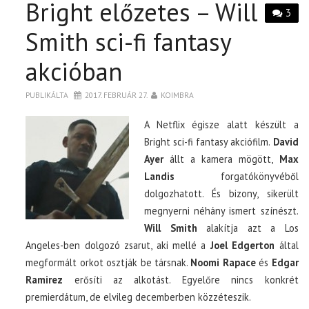
Bright előzetes – Will
3
Smith sci-fi fantasy
akcióban
PUBLIKÁLTA
2017. FEBRUÁR 27.
KOIMBRA
A Netflix égisze alatt készült a
Bright sci-fi fantasy akciófilm.
David
Ayer
állt a kamera mögött,
Max
Landis
forgatókönyvéből
dolgozhatott. És bizony, sikerült
megnyerni néhány ismert színészt.
Will Smith
alakítja azt a Los
Angeles-ben dolgozó zsarut, aki mellé a
Joel Edgerton
által
megformált orkot osztják be társnak.
Noomi Rapace
és
Edgar
Ramirez
erősíti az alkotást. Egyelőre nincs konkrét
premierdátum, de elvileg decemberben közzéteszik.