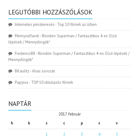
LEGUTÓBBI HOZZÁSZÓLÁSOK
Internetes pénzkeresés
-
Top 10 filmek az űrben
Memyselfandi
-
Röviden: Superman / Fantasztikus 4-es: Első
lépések / Mennydörgők*
Frederico88
-
Röviden: Superman / Fantasztikus 4-es: Első lépések /
Mennydörgők*
BKaulitz
-
Alias sorozat
Papyrus
-
TOP 10 időutazós filmek
NAPTÁR
2017. február
h
k
s
c
p
s
v
1
2
3
4
5