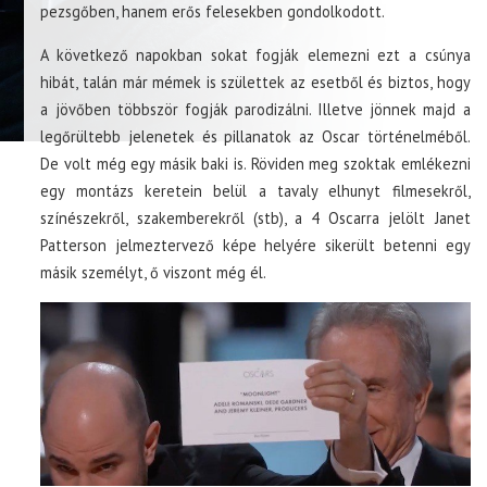
pezsgőben, hanem erős felesekben gondolkodott.
A következő napokban sokat fogják elemezni ezt a csúnya
hibát, talán már mémek is születtek az esetből és biztos, hogy
a jövőben többször fogják parodizálni. Illetve jönnek majd a
legőrültebb jelenetek és pillanatok az Oscar történelméből.
De volt még egy másik baki is. Röviden meg szoktak emlékezni
egy montázs keretein belül a tavaly elhunyt filmesekről,
színészekről, szakemberekről (stb), a 4 Oscarra jelölt Janet
Patterson jelmeztervező képe helyére sikerült betenni egy
másik személyt, ő viszont még él.