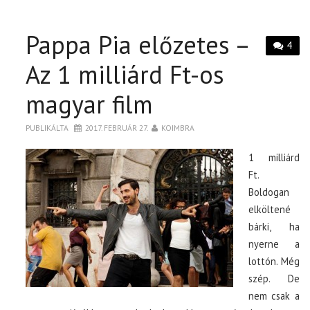
Pappa Pia előzetes –
4
Az 1 milliárd Ft-os
magyar film
PUBLIKÁLTA
2017. FEBRUÁR 27.
KOIMBRA
1 milliárd
Ft.
Boldogan
elköltené
bárki, ha
nyerne a
lottón. Még
szép. De
nem csak a