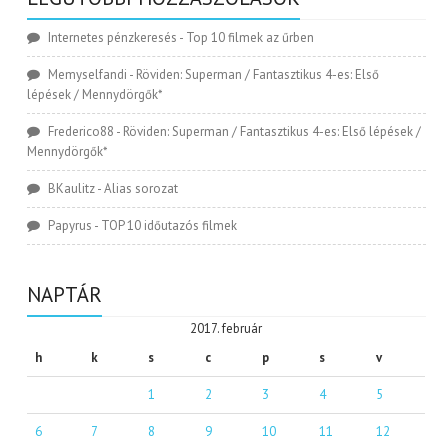
Internetes pénzkeresés
-
Top 10 filmek az űrben
Memyselfandi
-
Röviden: Superman / Fantasztikus 4-es: Első
lépések / Mennydörgők*
Frederico88
-
Röviden: Superman / Fantasztikus 4-es: Első lépések /
Mennydörgők*
BKaulitz
-
Alias sorozat
Papyrus
-
TOP 10 időutazós filmek
NAPTÁR
2017. február
h
k
s
c
p
s
v
1
2
3
4
5
6
7
8
9
10
11
12