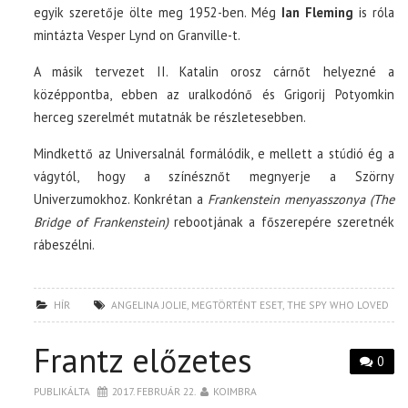
egyik szeretője ölte meg 1952-ben. Még
Ian Fleming
is róla
mintázta Vesper Lynd on Granville-t.
A másik tervezet II. Katalin orosz cárnőt helyezné a
középpontba, ebben az uralkodónő és Grigorij Potyomkin
herceg szerelmét mutatnák be részletesebben.
Mindkettő az Universalnál formálódik, e mellett a stúdió ég a
vágytól, hogy a színésznőt megnyerje a Szörny
Univerzumokhoz. Konkrétan a
Frankenstein menyasszonya (The
Bridge of Frankenstein)
rebootjának a főszerepére szeretnék
rábeszélni.
HÍR
ANGELINA JOLIE
,
MEGTÖRTÉNT ESET
,
THE SPY WHO LOVED
Frantz előzetes
0
PUBLIKÁLTA
2017. FEBRUÁR 22.
KOIMBRA