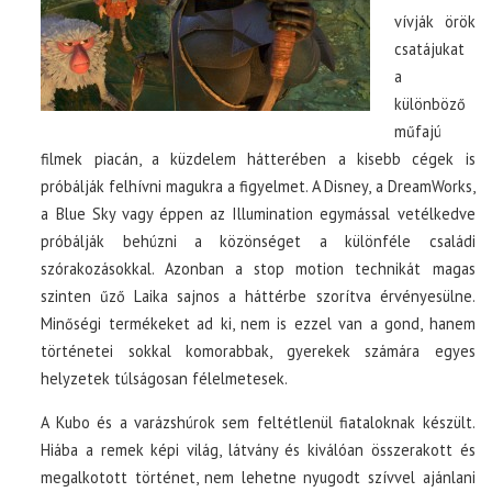
vívják örök
csatájukat
a
különböző
műfajú
filmek piacán, a küzdelem hátterében a kisebb cégek is
próbálják felhívni magukra a figyelmet. A Disney, a DreamWorks,
a Blue Sky vagy éppen az Illumination egymással vetélkedve
próbálják behúzni a közönséget a különféle családi
szórakozásokkal. Azonban a stop motion technikát magas
szinten űző Laika sajnos a háttérbe szorítva érvényesülne.
Minőségi termékeket ad ki, nem is ezzel van a gond, hanem
történetei sokkal komorabbak, gyerekek számára egyes
helyzetek túlságosan félelmetesek.
A Kubo és a varázshúrok sem feltétlenül fiataloknak készült.
Hiába a remek képi világ, látvány és kiválóan összerakott és
megalkotott történet, nem lehetne nyugodt szívvel ajánlani