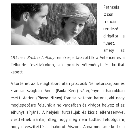
Francois
Ozon
francia
rendező
dirigálta a
filmet,
amely az
1932-es
Broken Lullaby
remake-je. Játszották a Velencei és a
Telluride fesztiválokon, sok pozitív véleményt és kritikát
kapott.
A történet az I. világháború után játszódik Németországban és
Franciaországban. Anna (Paula Beer) vőlegénye a harcokban
esett. Adrien (
Pierre Niney
) francia veterán katona, aki nagy
meglepetésre feltűnik a nő városában és virágot helyez el az
elhunyt sírjánál. A helyiek furcsállják és kicsit ellenszenvvel
viseltetnek iránta, főleg, hogy még nem tudták feldolgozni,
hogy elveszítették a háborút. Viszont Anna megismerkedik a