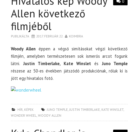
Hivatalos kép Woody
0
Allen következő
filmjéből
PUBLIKÁLTA
2017. FEBRUÁR 22.
KOIMBRA
Woody Allen
éppen a végső simításokat végzi következő
filmjén, amelyben természetesen sok ismerős arcot fogunk
látni.
Justin Timberlake, Kate Winslet
és
Juno Temple
részese az 50-es években játszódó produkciónak, róluk ki is
jött egy hivatalos fotó.
HÍR
,
KÉPEK
JUNO TEMPLE
,
JUSTIN TIMBERLAKE
,
KATE WINSLET
,
WONDER WHEEL
,
WOODY ALLEN