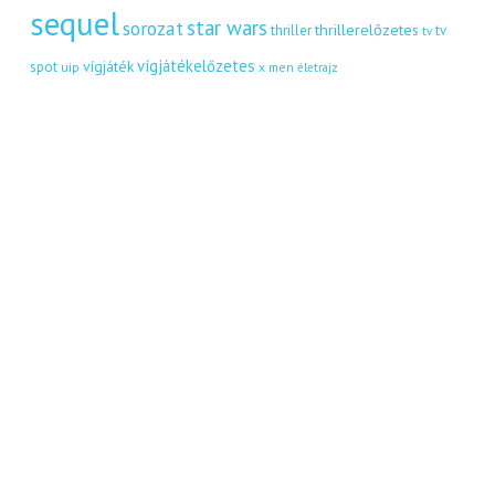
sequel
star wars
sorozat
thrillerelőzetes
thriller
tv
tv
vígjátékelőzetes
vígjáték
spot
uip
x men
életrajz