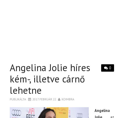
Angelina Jolie híres
0
kém-, illetve cárnő
lehetne
PUBLIKÁLTA
2017. FEBRUÁR 22.
KOIMBRA
Angelina
Jolie
az