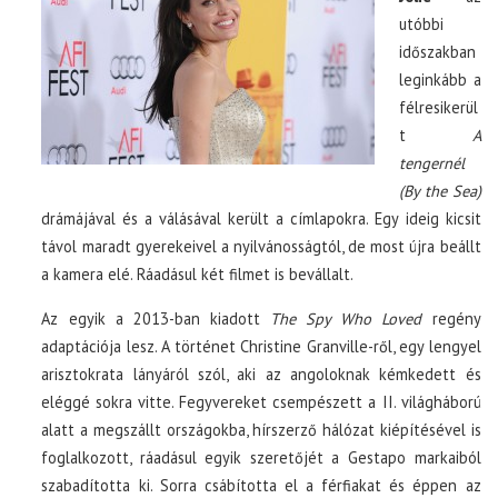
utóbbi
időszakban
leginkább a
félresikerül
t
A
tengernél
(By the Sea)
drámájával és a válásával került a címlapokra. Egy ideig kicsit
távol maradt gyerekeivel a nyilvánosságtól, de most újra beállt
a kamera elé. Ráadásul két filmet is bevállalt.
Az egyik a 2013-ban kiadott
The Spy Who Loved
regény
adaptációja lesz. A történet Christine Granville-ről, egy lengyel
arisztokrata lányáról szól, aki az angoloknak kémkedett és
eléggé sokra vitte. Fegyvereket csempészett a II. világháború
alatt a megszállt országokba, hírszerző hálózat kiépítésével is
foglalkozott, ráadásul egyik szeretőjét a Gestapo markaiból
szabadította ki. Sorra csábította el a férfiakat és éppen az