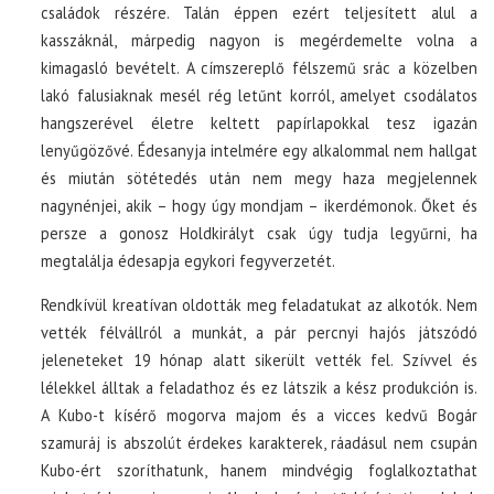
családok részére. Talán éppen ezért teljesített alul a
kasszáknál, márpedig nagyon is megérdemelte volna a
kimagasló bevételt. A címszereplő félszemű srác a közelben
lakó falusiaknak mesél rég letűnt korról, amelyet csodálatos
hangszerével életre keltett papírlapokkal tesz igazán
lenyűgözővé. Édesanyja intelmére egy alkalommal nem hallgat
és miután sötétedés után nem megy haza megjelennek
nagynénjei, akik – hogy úgy mondjam – ikerdémonok. Őket és
persze a gonosz Holdkirályt csak úgy tudja legyűrni, ha
megtalálja édesapja egykori fegyverzetét.
Rendkívül kreatívan oldották meg feladatukat az alkotók. Nem
vették félvállról a munkát, a pár percnyi hajós játszódó
jeleneteket 19 hónap alatt sikerült vették fel. Szívvel és
lélekkel álltak a feladathoz és ez látszik a kész produkción is.
A Kubo-t kísérő mogorva majom és a vicces kedvű Bogár
szamuráj is abszolút érdekes karakterek, ráadásul nem csupán
Kubo-ért szoríthatunk, hanem mindvégig foglalkoztathat