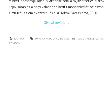
minket édesanyja sorsa is. Akadnak rémisztő, kísérteties alakok
útjuk során és a nagy kalandba sikerült mondanivalót beleszőni
a múltról, az emlékezésről és a szülőkről. Varázslatos, 90 %.
Olvasd tovább
→
KRITIKA
90 %
,
ANIMÁCIÓ
,
KUBO AND THE TWO STRINGS
,
LAIKA
,
RÖVIDEN