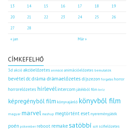
13
14
15
16
17
18
19
20
21
22
23
24
25
26
27
28
« jan
Már »
CÍMKEFELHŐ
akcióelőzetes
3d
akció
animációelőzetes
bemutatók
animáció
dráma
drámaelőzetes
bevétel
dc
díjszezon
horror
forgatás
hírlevél
intercom
horrorelőzetes
játékból film
kvíz
könyvből film
képregényből film
könyvajánló
marvel
megtörtént eset
nyereményjáték
magyar
mashup
satöbbi
remake
poén
reboot
scifielőzetes
pókember
scifi