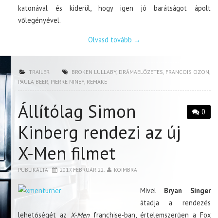
katonával és kiderül, hogy igen jó barátságot ápolt
vőlegényével.
Olvasd tovább
→
TRAILER
BROKEN LULLABY
,
DRÁMAELŐZETES
,
FRANCOIS OZON
,
PAULA BEER
,
PIERRE NINEY
,
REMAKE
Állítólag Simon
0
Kinberg rendezi az új
X-Men filmet
PUBLIKÁLTA
2017. FEBRUÁR 22.
KOIMBRA
Mivel
Bryan Singer
átadja a rendezés
lehetőségét az
X-Men
franchise-ban, értelemszerűen a Fox