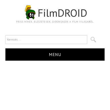
FilmDROID
FRISS HÍREK, ELŐZETESEK, ÚJDONSÁGOK A FILM VILÁGÁBÓL.
MENU
HÍR
TRAILER
KRITIKA
BOXOFFICE