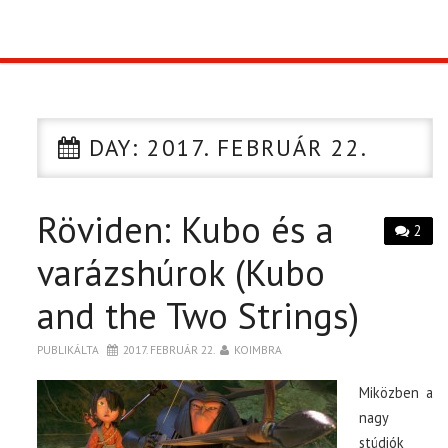
TOP10
KULISSZA
DAY:
2017. FEBRUÁR 22.
CIKK
Röviden: Kubo és a
PÓLÓ RENDELÉS
2
varázshúrok (Kubo
and the Two Strings)
PUBLIKÁLTA
2017. FEBRUÁR 22.
KOIMBRA
Miközben a
nagy
stúdiók