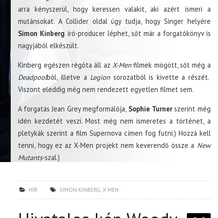
arra kényszerül, hogy keressen valakit, aki azért ismeri a
mutánsokat. A Collider oldal úgy tudja, hogy Singer helyére
Simon Kinberg
író-producer léphet, sőt már a forgatókönyv is
nagyjából elkészült.
Kinberg egészen régóta áll az
X-Men
filmek mögött, sőt még a
Deadpool
ból, illetve a
Legion
sorozatból is kivette a részét.
Viszont eleddig még nem rendezett egyetlen filmet sem.
A forgatás Jean Grey megformálója,
Sophie Turner
szerint még
idén kezdetét veszi. Most még nem ismeretes a történet, a
pletykák szerint a film Supernova címen fog futni.) Hozzá kell
tenni, hogy ez az X-Men projekt nem keverendő össze a
New
Mutants
-szal.)
HÍR
SIMON KINBERG
,
X MEN