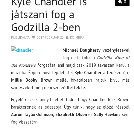
Kyle Chandler is
0
játszani fog a
Godzilla 2-ben
PUBLIKÁLTA
2017. FEBRUÁR 22.
KOIMBRA
Michael Dougherty
vezényletével
fog elstartolni a
Godzilla: King of
the Monsters
forgatása, ami majd csak 2019 tavaszán kerül a
mozikba. Éppen most lépdelt fel
Kyle Chandler
a fedélzetére
Millie Bobby Brown
mellé, hivatalosan rajtuk kívül más
színészeket még nem szerződtettek le.
Egyelőre csak annyit lehet tudni, hogy Chandler lesz Brown
karakterének az édesapja. Úgy tűnik, hogy az előző részből
Aaron Taylor-Johnson, Elizabeth Olsen
és
Sally Hawkins
sem
fog visszatérni.