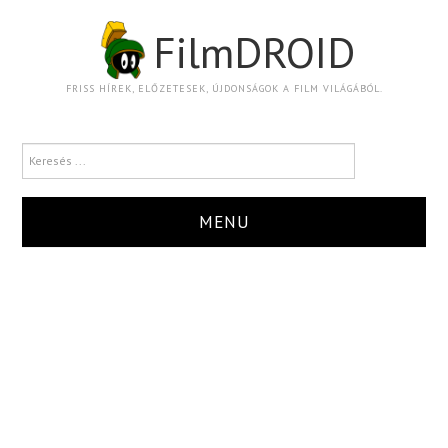
FilmDROID
FRISS HÍREK, ELŐZETESEK, ÚJDONSÁGOK A FILM VILÁGÁBÓL.
MENU
HÍR
TRAILER
KRITIKA
BOXOFFICE