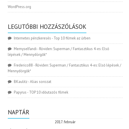
WordPress.org
LEGUTÓBBI HOZZÁSZÓLÁSOK
Internetes pénzkeresés
-
Top 10 filmek az űrben
Memyselfandi
-
Röviden: Superman / Fantasztikus 4-es: Első
lépések / Mennydörgők*
Frederico88
-
Röviden: Superman / Fantasztikus 4-es: Első lépések /
Mennydörgők*
BKaulitz
-
Alias sorozat
Papyrus
-
TOP 10 időutazós filmek
NAPTÁR
2017. február