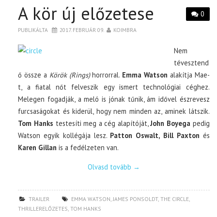
A kör új előzetese
0
PUBLIKÁLTA
2017. FEBRUÁR 09.
KOIMBRA
Nem
tévesztend
ő össze a
Körök (Rings)
horrorral.
Emma Watson
alakítja Mae-
t, a fiatal nőt felveszik egy ismert technológiai céghez.
Melegen fogadják, a meló is jónak tűnik, ám idővel észrevesz
furcsaságokat és kiderül, hogy nem minden az, aminek látszik.
Tom Hanks
testesíti meg a cég alapítóját,
John Boyega
pedig
Watson egyik kollégája lesz.
Patton Oswalt, Bill Paxton
és
Karen Gillan
is a fedélzeten van.
Olvasd tovább
→
TRAILER
EMMA WATSON
,
JAMES PONSOLDT
,
THE CIRCLE
,
THRILLERELŐZETES
,
TOM HANKS