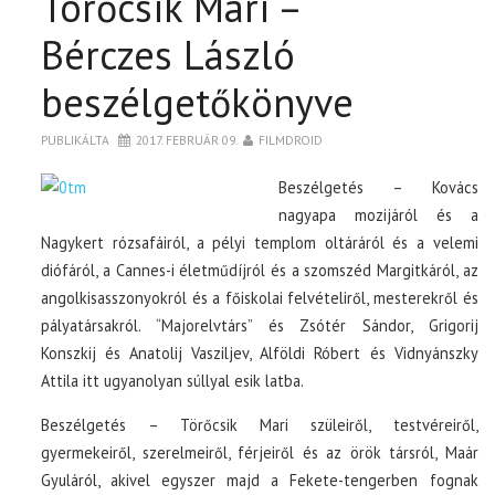
Törőcsik Mari –
Bérczes László
beszélgetőkönyve
PUBLIKÁLTA
2017. FEBRUÁR 09.
FILMDROID
Beszélgetés – Kovács
nagyapa mozijáról és a
Nagykert rózsafáiról, a pélyi templom oltáráról és a velemi
diófáról, a Cannes-i életműdíjról és a szomszéd Margitkáról, az
angolkisasszonyokról és a főiskolai felvételiről, mesterekről és
pályatársakról. “Majorelvtárs” és Zsótér Sándor, Grigorij
Konszkij és Anatolij Vasziljev, Alföldi Róbert és Vidnyánszky
Attila itt ugyanolyan súllyal esik latba.
Beszélgetés – Törőcsik Mari szüleiről, testvéreiről,
gyermekeiről, szerelmeiről, férjeiről és az örök társról, Maár
Gyuláról, akivel egyszer majd a Fekete-tengerben fognak