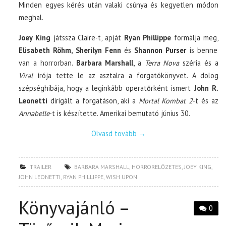
Minden egyes kérés után valaki csúnya és kegyetlen módon
meghal.
Joey King
játssza Claire-t, apját
Ryan Phillippe
formálja meg,
Elisabeth Röhm, Sherilyn Fenn
és
Shannon Purser
is benne
van a horrorban.
Barbara Marshall
, a
Terra Nova
széria és a
Viral
írója tette le az asztalra a forgatókönyvet. A dolog
szépséghibája, hogy a leginkább operatőrként ismert
John R.
Leonetti
dirigált a forgatáson, aki a
Mortal Kombat 2
-t és az
Annabelle
-t is készítette. Amerikai bemutató június 30.
Olvasd tovább
→
TRAILER
BARBARA MARSHALL
,
HORRORELŐZETES
,
JOEY KING
,
JOHN LEONETTI
,
RYAN PHILLIPPE
,
WISH UPON
Könyvajánló –
0