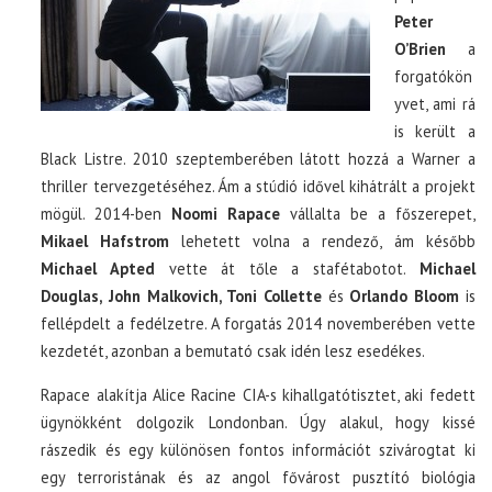
Peter
O’Brien
a
forgatókön
yvet, ami rá
is került a
Black Listre. 2010 szeptemberében látott hozzá a Warner a
thriller tervezgetéséhez. Ám a stúdió idővel kihátrált a projekt
mögül. 2014-ben
Noomi Rapace
vállalta be a főszerepet,
Mikael Hafstrom
lehetett volna a rendező, ám később
Michael Apted
vette át tőle a stafétabotot.
Michael
Douglas, John Malkovich, Toni Collette
és
Orlando Bloom
is
fellépdelt a fedélzetre. A forgatás 2014 novemberében vette
kezdetét, azonban a bemutató csak idén lesz esedékes.
Rapace alakítja Alice Racine CIA-s kihallgatótisztet, aki fedett
ügynökként dolgozik Londonban. Úgy alakul, hogy kissé
rászedik és egy különösen fontos információt szivárogtat ki
egy terroristának és az angol fővárost pusztító biológia