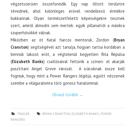
végzetszerűen összefonódik. Egy nap tiltott területre
tévednek, ahol különleges erővel rendelkező érmékre
bukkannak. Olyan természetfeletti képességekre tesznek
szert, amiről álmodni sem mertek: egyik pillanatról a másikra
szuperhősökké válnak.
Miközben az öt fiatal harcos mentoruk, Zordon (
Bryan
Cranston
) segítségével azt tanulja, hogyan tartsa kordában a
bennük lakozó erőt, a végtelenül kegyetlen Rita Repulsa
(
Elizabeth Banks
) csatlósaival feltűnik a színen: el akarják
pusztítani Angel Grove városát. A srácoknak össze kell
fogniuk, hogy mint a Power Rangers légiója, együtt nézzenek
szembe a világuralomra törő gonosz hatalommal.
Olvasd tovább
→
TRAILER
BRYAN CRANSTON
,
ELIZABETH BANKS
,
POWER
RANGERS