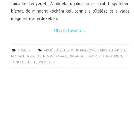
támadás fenyegeti. A nőnek fogalma sincs arról, hogy kiben
bízhat, de mindent kockára kell tennie a túlélése és a város
megmentése érdekében.
Olvasd tovább
→
TRAILER
AKCIÓELŐZETES
,
JOHN MALKOVICH
,
MICHAEL APTED
,
MICHAEL DOUGLAS
,
NOOMI RAPACE
,
ORLANDO BLOOM
,
PETER O'BRIEN
,
TONI COLLETTE
,
UNLOCKED