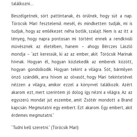
találkozni…
Beszélgetnek, sört pattintanak, és örülnek, hogy süt a nap.
Törőcsik Mari fesztelenül mesél, és mindketten tudják, mi is
tudjuk, hogy az emlékezet néha botlik, szalajt. Nem is az itt a
lényeg, hogy napra pontosan mi történt ennek a rendkívüli
művésznek az életében, hanem – ahogy Bérczes László
mondja – “azt keressük, ki az az ember, akit Törőcsik Marinak
hívnak. Hogyan él, hogyan közlekedik az emberek között,
hogyan gondolkodik. Hogyan tekint a világra. Sőt, bármilyen
önző szándék, arra hívom az olvasót, hogy Mari tekintetével
nézzen a világra, amikor ezzel a könyvvel találkozik. Azért
akarom ezt, mert szerintem jó dolog így nézni a világra. Az az
egyszerű mondat jut eszembe, amit Zsótér mondott a Brand
kapcsán. Megmutatni egy embert. Ezt akarom. Egy embert, akit
érdemes megmutatni.”
“Tudni kell szeretni.” (Törőcsik Mari)