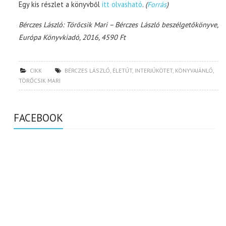
Egy kis részlet a könyvből
itt olvasható
.
(
Forrás
)
Bérczes László: Törőcsik Mari – Bérczes László beszélgetőkönyve,
Európa Könyvkiadó, 2016, 4590 Ft
CIKK
BÉRCZES LÁSZLÓ
,
ÉLETÚT
,
INTERJÚKÖTET
,
KÖNYVAJÁNLÓ
,
TÖRŐCSIK MARI
FACEBOOK