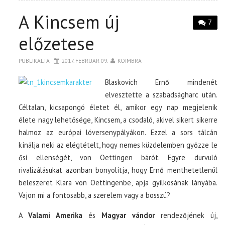
A Kincsem új
7
előzetese
PUBLIKÁLTA
2017. FEBRUÁR 09.
KOIMBRA
Blaskovich Ernő mindenét
elvesztette a szabadságharc után.
Céltalan, kicsapongó életet él, amikor egy nap megjelenik
élete nagy lehetősége, Kincsem, a csodaló, akivel sikert sikerre
halmoz az európai lóversenypályákon. Ezzel a sors tálcán
kínálja neki az elégtételt, hogy nemes küzdelemben győzze le
ősi ellenségét, von Oettingen bárót. Egyre durvuló
rivalizálásukat azonban bonyolítja, hogy Ernő menthetetlenül
beleszeret Klara von Oettingenbe, apja gyilkosának lányába.
Vajon mi a fontosabb, a szerelem vagy a bosszú?
A
Valami Amerika
és
Magyar vándor
rendezőjének új,