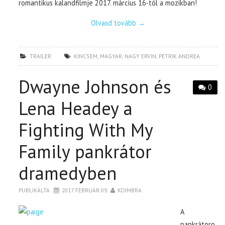
romantikus kalandfilmje 2017. március 16-tól a mozikban!
Olvasd tovább
→
TRAILER
KINCSEM
,
MAGYAR
,
NAGY ERVIN
,
PETRIK ANDREA
Dwayne Johnson és
0
Lena Headey a
Fighting With My
Family pankrátor
dramedyben
PUBLIKÁLTA
2017. FEBRUÁR 09.
KOIMBRA
A
pankrátoro