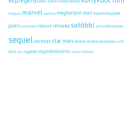
képregényből film
könyvajánló
marvel
megtörtént eset
nyereményjáték
magyar
mashup
satöbbi
remake
poén
reboot
scifielőzetes
pókember
scifi
sequel
star wars
sorozat
thrillerelőzetes
thriller
tv
tv
vígjátékelőzetes
vígjáték
spot
uip
x men
életrajz