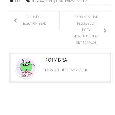
HÍR
BILLY RAY
,
DON QUIJOTE
,
KÖNYVBŐL FILM
THE PURGE:
JASON STATHAM
ELECTION YEAR
FELKÉSZÜLT,
HOGY
MEGKÜZDJÖN AZ
ÓRIÁSCÁPÁVAL
KOIMBRA
TOVABBI BEJEGYZESEK