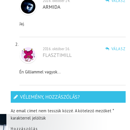
2016. október 14.
VÁLASZ
ARMIDA
Jaj.
2016. október 16.
VÁLASZ
FLASZTIMILL
Én Gilliammel vagyok…
VÉLEMÉNY, HOZZÁSZÓLÁS?
Az email címet nem tesszük közzé.
A kötelező mezőket
*
karakterrel jelöltük
Hozzászólás