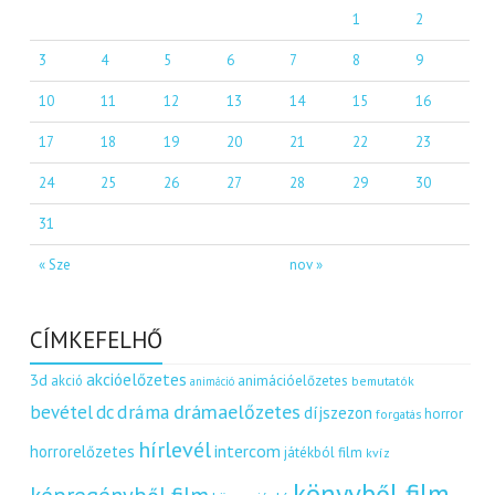
1
2
3
4
5
6
7
8
9
10
11
12
13
14
15
16
17
18
19
20
21
22
23
24
25
26
27
28
29
30
31
« Sze
nov »
CÍMKEFELHŐ
akcióelőzetes
3d
akció
animációelőzetes
bemutatók
animáció
dráma
drámaelőzetes
bevétel
dc
díjszezon
horror
forgatás
hírlevél
intercom
horrorelőzetes
játékból film
kvíz
könyvből film