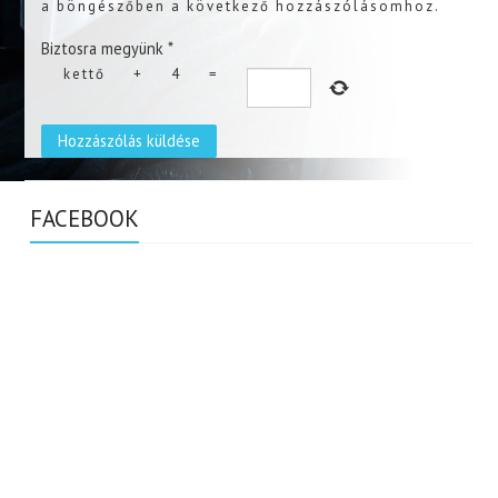
a böngészőben a következő hozzászólásomhoz.
Biztosra megyünk
*
kettő
+
4
=
FACEBOOK