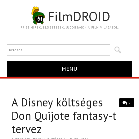
FilmDROID
FRISS HÍREK, ELŐZETESEK, ÚJDONSÁGOK A FILM VILÁGÁBÓL.
MENU
HÍR
A Disney költséges
TRAILER
2
Don Quijote fantasy-t
KRITIKA
tervez
BOXOFFICE