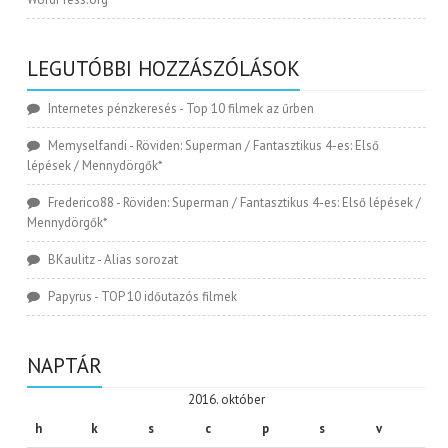
LEGUTÓBBI HOZZÁSZÓLÁSOK
Internetes pénzkeresés
-
Top 10 filmek az űrben
Memyselfandi
-
Röviden: Superman / Fantasztikus 4-es: Első
lépések / Mennydörgők*
Frederico88
-
Röviden: Superman / Fantasztikus 4-es: Első lépések /
Mennydörgők*
BKaulitz
-
Alias sorozat
Papyrus
-
TOP 10 időutazós filmek
NAPTÁR
2016. október
h
k
s
c
p
s
v