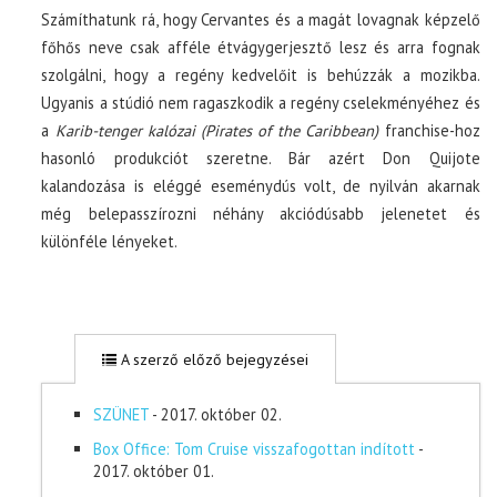
Számíthatunk rá, hogy Cervantes és a magát lovagnak képzelő
főhős neve csak afféle étvágygerjesztő lesz és arra fognak
szolgálni, hogy a regény kedvelőit is behúzzák a mozikba.
Ugyanis a stúdió nem ragaszkodik a regény cselekményéhez és
a
Karib-tenger kalózai (Pirates of the Caribbean)
franchise-hoz
hasonló produkciót szeretne. Bár azért Don Quijote
kalandozása is eléggé eseménydús volt, de nyilván akarnak
még belepasszírozni néhány akciódúsabb jelenetet és
különféle lényeket.
A szerző előző bejegyzései
SZÜNET
- 2017. október 02.
Box Office: Tom Cruise visszafogottan indított
-
2017. október 01.