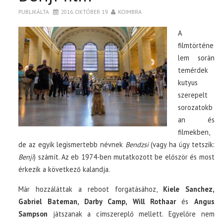
PUBLIKÁLTA
2016. OKTÓBER 19.
KOIMBRA
A
filmtörténe
lem során
temérdek
kutyus
szerepelt
sorozatokb
an és
filmekben,
de az egyik legismertebb névnek
Bendzsi
(vagy ha úgy tetszik:
Benji
) számít. Az eb 1974-ben mutatkozott be először és most
érkezik a következő kalandja.
Már hozzáláttak a reboot forgatásához,
Kiele Sanchez,
Gabriel Bateman, Darby Camp, Will Rothaar
és
Angus
Sampson
játszanak a címszereplő mellett. Egyelőre nem