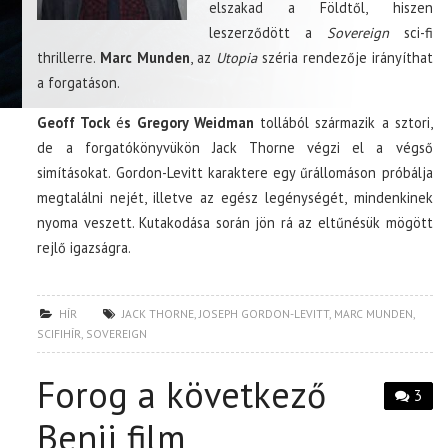
elszakad a Földtől, hiszen
leszerződött a
Sovereign
sci-fi
thrillerre.
Marc Munden
, az
Utopia
széria rendezője irányíthat
a forgatáson.
Geoff Tock
é
s Gregory Weidman
tollából származik a sztori,
de a forgatókönyvükön Jack Thorne végzi el a végső
simításokat. Gordon-Levitt karaktere egy űrállomáson próbálja
megtalálni nejét, illetve az egész legénységét, mindenkinek
nyoma veszett. Kutakodása során jön rá az eltűnésük mögött
rejlő igazságra.
HÍR
JACK THORNE
,
JOSEPH GORDON-LEVITT
,
MARC MUNDEN
,
SCIFIHÍR
,
SOVEREIGN
Forog a következő
3
Benji film