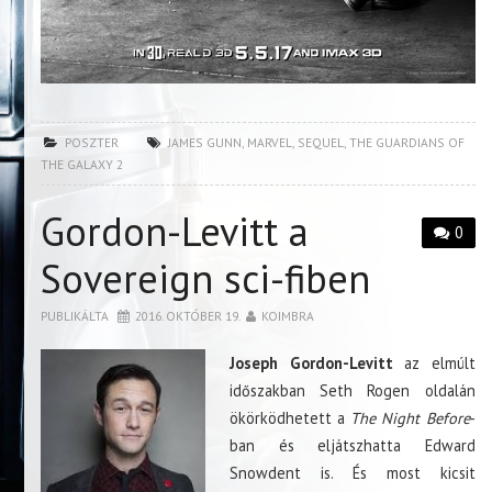
POSZTER
JAMES GUNN
,
MARVEL
,
SEQUEL
,
THE GUARDIANS OF
THE GALAXY 2
Gordon-Levitt a
0
Sovereign sci-fiben
PUBLIKÁLTA
2016. OKTÓBER 19.
KOIMBRA
Joseph Gordon-Levitt
az elmúlt
időszakban Seth Rogen oldalán
ökörködhetett a
The Night Before
-
ban és eljátszhatta Edward
Snowdent is. És most kicsit