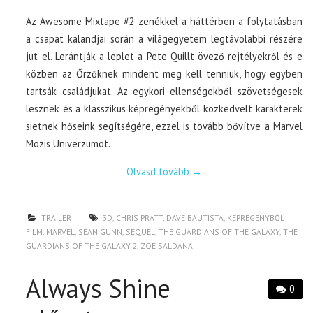
Az Awesome Mixtape #2 zenékkel a háttérben a folytatásban
a csapat kalandjai során a világegyetem legtávolabbi részére
jut el. Lerántják a leplet a Pete Quillt övező rejtélyekről és e
közben az Őrzőknek mindent meg kell tenniük, hogy egyben
tartsák családjukat. Az egykori ellenségekből szövetségesek
lesznek és a klasszikus képregényekből közkedvelt karakterek
sietnek hőseink segítségére, ezzel is tovább bővítve a Marvel
Mozis Univerzumot.
Olvasd tovább
→
TRAILER
3D
,
CHRIS PRATT
,
DAVE BAUTISTA
,
KÉPREGÉNYBŐL
FILM
,
MARVEL
,
SEAN GUNN
,
SEQUEL
,
THE GUARDIANS OF THE GALAXY
,
THE
GUARDIANS OF THE GALAXY 2
,
ZOE SALDANA
Always Shine
0