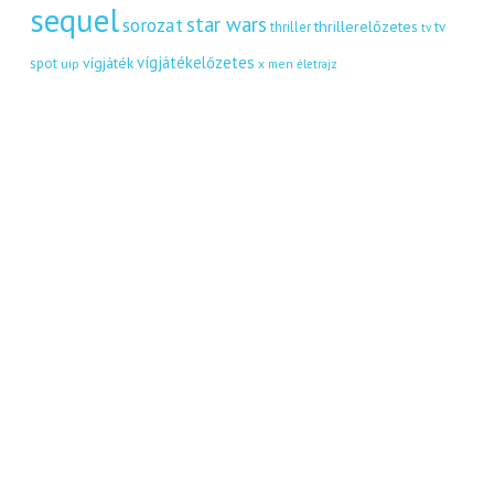
sequel
star wars
sorozat
thrillerelőzetes
thriller
tv
tv
vígjátékelőzetes
vígjáték
spot
uip
x men
életrajz