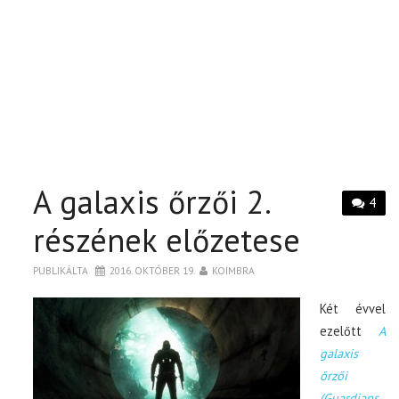
A galaxis őrzői 2.
4
részének előzetese
PUBLIKÁLTA
2016. OKTÓBER 19.
KOIMBRA
Két évvel
ezelőtt
A
galaxis
őrzői
(Guardians