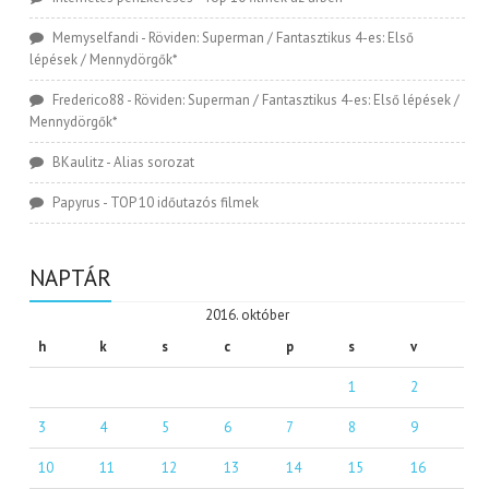
Memyselfandi
-
Röviden: Superman / Fantasztikus 4-es: Első
lépések / Mennydörgők*
Frederico88
-
Röviden: Superman / Fantasztikus 4-es: Első lépések /
Mennydörgők*
BKaulitz
-
Alias sorozat
Papyrus
-
TOP 10 időutazós filmek
NAPTÁR
2016. október
h
k
s
c
p
s
v
1
2
3
4
5
6
7
8
9
10
11
12
13
14
15
16