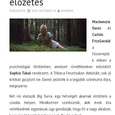
előzetes
PUBLIKÁLTA
2016. OKTÓBER 19.
KOIMBRA
Mackenzie
Davis
és
Caitlin
FitzGerald
a
főszereplő
k ebben a
pszichológiai thrillerben, amelyet rövidfilmeken edződött
Sophia Takal
rendezett. A Tribeca Fesztiválon debütált, sok jó
kritikát gyűjtött be. Davist jelölték is a legjobb színésznő díjra,
megnyerte.
Két nő elutazik Big Surra, egy hétvégét akarnak eltölteni a
csodás helyen. Mindketten színésznők, akik évek óta
vetélkednek egymással, úgy gondolják, hogy itt a nagy alkalom,