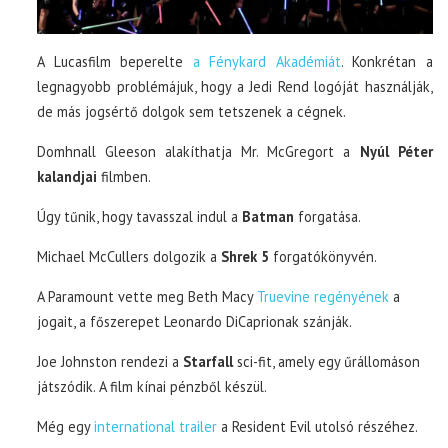
A Lucasfilm beperelte
a Fénykard Akadémiát
. Konkrétan a
legnagyobb problémájuk, hogy a Jedi Rend logóját használják,
de más jogsértő dolgok sem tetszenek a cégnek.
Domhnall Gleeson alakíthatja Mr. McGregort a
Nyúl Péter
kalandjai
filmben.
Úgy tűnik, hogy tavasszal indul a
Batman
forgatása.
Michael McCullers dolgozik a
Shrek 5
forgatókönyvén.
A Paramount vette meg Beth Macy
Truevine regényének
a
jogait, a főszerepet Leonardo DiCaprionak szánják.
Joe Johnston rendezi a
Starfall
sci-fit, amely egy űrállomáson
játszódik. A film kínai pénzből készül.
Még egy
international trailer
a Resident Evil utolsó részéhez.