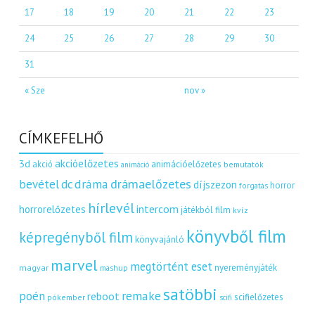
17
18
19
20
21
22
23
24
25
26
27
28
29
30
31
« Sze
nov »
CÍMKEFELHŐ
akcióelőzetes
3d
akció
animációelőzetes
bemutatók
animáció
dráma
drámaelőzetes
bevétel
dc
díjszezon
horror
forgatás
hírlevél
intercom
horrorelőzetes
játékból film
kvíz
könyvből film
képregényből film
könyvajánló
marvel
megtörtént eset
nyereményjáték
magyar
mashup
satöbbi
remake
poén
reboot
scifielőzetes
pókember
scifi