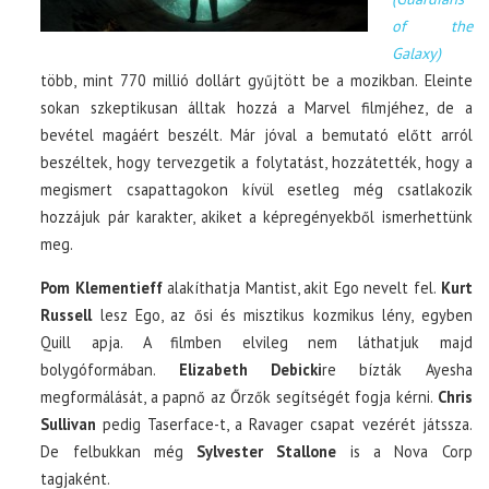
of the
Galaxy)
több, mint 770 millió dollárt gyűjtött be a mozikban. Eleinte
sokan szkeptikusan álltak hozzá a Marvel filmjéhez, de a
bevétel magáért beszélt. Már jóval a bemutató előtt arról
beszéltek, hogy tervezgetik a folytatást, hozzátették, hogy a
megismert csapattagokon kívül esetleg még csatlakozik
hozzájuk pár karakter, akiket a képregényekből ismerhettünk
meg.
Pom Klementieff
alakíthatja Mantist, akit Ego nevelt fel.
Kurt
Russell
lesz Ego, az ősi és misztikus kozmikus lény, egyben
Quill apja. A filmben elvileg nem láthatjuk majd
bolygóformában.
Elizabeth Debicki
re bízták Ayesha
megformálását, a papnő az Őrzők segítségét fogja kérni.
Chris
Sullivan
pedig Taserface-t, a Ravager csapat vezérét játssza.
De felbukkan még
Sylvester Stallone
is a Nova Corp
tagjaként.