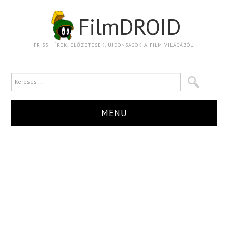
FilmDROID
FRISS HÍREK, ELŐZETESEK, ÚJDONSÁGOK A FILM VILÁGÁBÓL.
MENU
HÍR
TRAILER
KRITIKA
BOXOFFICE