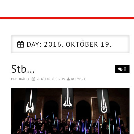
TOP10
KULISSZA
DAY:
2016. OKTÓBER 19.
CIKK
Stb…
PÓLÓ RENDELÉS
0
PUBLIKÁLTA
2016. OKTÓBER 19.
KOIMBRA