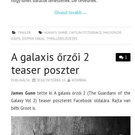
hogy ismét barátok lehessenek. De tévednek.
Olvasd tovább
→
TRAILER
ALWAYS SHINE
,
CAITLIN FITZGERALD
,
MACKENZIE
DAVIS
,
SOPHIA TAKAL
,
THRILLERELŐZETES
A galaxis őrzői 2
1
teaser poszter
PUBLIKÁLTA
2016. OKTÓBER 19.
KOIMBRA
James Gunn
tette ki A galaxis őrzői 2 (The Guardians of the
Galaxy Vol 2) teaser poszterét Facebook oldalára. Rajta van
bébi Groot is.