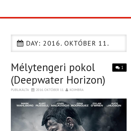
TOP10
KULISSZA
DAY:
2016. OKTÓBER 11.
CIKK
Mélytengeri pokol
PÓLÓ RENDELÉS
1
(Deepwater Horizon)
PUBLIKÁLTA
2016. OKTÓBER 11.
KOIMBRA