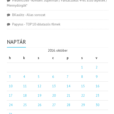
Frederico88
-
Röviden: Superman / Fantasztikus 4-es: Első lépések /
Mennydörgők*
BKaulitz
-
Alias sorozat
Papyrus
-
TOP 10 időutazós filmek
NAPTÁR
2016. október
h
k
s
c
p
s
v
1
2
3
4
5
6
7
8
9
10
11
12
13
14
15
16
17
18
19
20
21
22
23
24
25
26
27
28
29
30