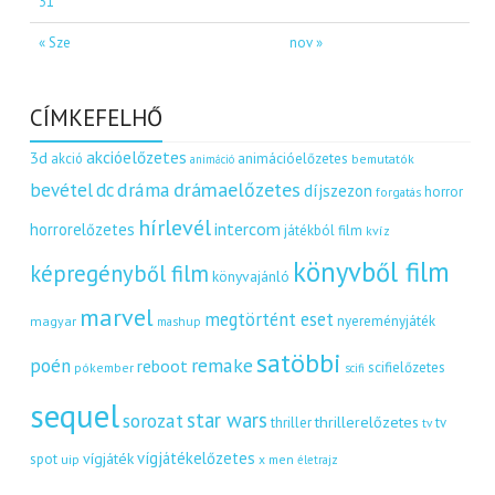
31
« Sze
nov »
CÍMKEFELHŐ
akcióelőzetes
3d
akció
animációelőzetes
bemutatók
animáció
dráma
drámaelőzetes
bevétel
dc
díjszezon
horror
forgatás
hírlevél
intercom
horrorelőzetes
játékból film
kvíz
könyvből film
képregényből film
könyvajánló
marvel
megtörtént eset
nyereményjáték
magyar
mashup
satöbbi
remake
poén
reboot
scifielőzetes
pókember
scifi
sequel
star wars
sorozat
thrillerelőzetes
thriller
tv
tv
vígjátékelőzetes
vígjáték
spot
uip
x men
életrajz