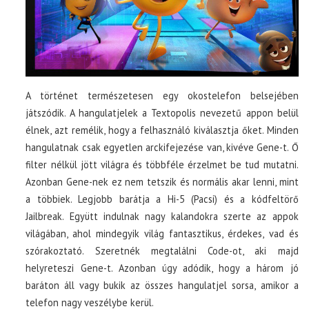
A történet természetesen egy okostelefon belsejében
játszódik. A hangulatjelek a Textopolis nevezetű appon belül
élnek, azt remélik, hogy a felhasználó kiválasztja őket. Minden
hangulatnak csak egyetlen arckifejezése van, kivéve Gene-t. Ő
filter nélkül jött világra és többféle érzelmet be tud mutatni.
Azonban Gene-nek ez nem tetszik és normális akar lenni, mint
a többiek. Legjobb barátja a Hi-5 (Pacsi) és a kódfeltörő
Jailbreak. Együtt indulnak nagy kalandokra szerte az appok
világában, ahol mindegyik világ fantasztikus, érdekes, vad és
szórakoztató. Szeretnék megtalálni Code-ot, aki majd
helyreteszi Gene-t. Azonban úgy adódik, hogy a három jó
baráton áll vagy bukik az összes hangulatjel sorsa, amikor a
telefon nagy veszélybe kerül.