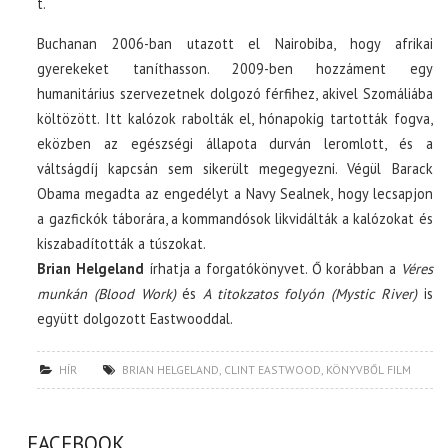
t.
Buchanan 2006-ban utazott el Nairobiba, hogy afrikai
gyerekeket taníthasson. 2009-ben hozzáment egy
humanitárius szervezetnek dolgozó férfihez, akivel Szomáliába
költözött. Itt kalózok rabolták el, hónapokig tartották fogva,
eközben az egészségi állapota durván leromlott, és a
váltságdíj kapcsán sem sikerült megegyezni. Végül Barack
Obama megadta az engedélyt a Navy Sealnek, hogy lecsapjon
a gazfickók táborára, a kommandósok likvidálták a kalózokat és
kiszabadították a túszokat.
Brian Helgeland
írhatja a forgatókönyvet. Ő korábban a
Véres
munkán (Blood Work)
és
A titokzatos folyón (Mystic River)
is
együtt dolgozott Eastwooddal.
HÍR
BRIAN HELGELAND
,
CLINT EASTWOOD
,
KÖNYVBŐL FILM
FACEBOOK