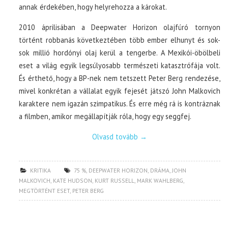
annak érdekében, hogy helyrehozza a károkat.
2010 áprilisában a Deepwater Horizon olajfúró tornyon
történt robbanás következtében több ember elhunyt és sok-
sok millió hordónyi olaj kerül a tengerbe. A Mexikói-öbölbeli
eset a világ egyik legsúlyosabb természeti katasztrófája volt.
És érthető, hogy a BP-nek nem tetszett Peter Berg rendezése,
mivel konkrétan a vállalat egyik fejesét játszó John Malkovich
karaktere nem igazán szimpatikus. És erre még rá is kontráznak
a filmben, amikor megállapítják róla, hogy egy seggfej.
Olvasd tovább
→
KRITIKA
75 %
,
DEEPWATER HORIZON
,
DRÁMA
,
JOHN
MALKOVICH
,
KATE HUDSON
,
KURT RUSSELL
,
MARK WAHLBERG
,
MEGTÖRTÉNT ESET
,
PETER BERG