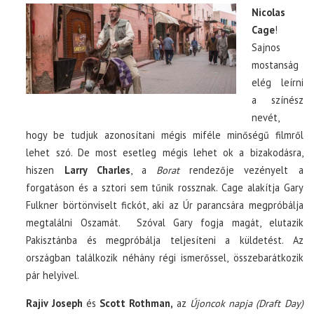
Nicolas
Cage
!
Sajnos
mostanság
elég leírni
a színész
nevét,
hogy be tudjuk azonosítani mégis miféle minőségű filmről
lehet szó. De most esetleg mégis lehet ok a bizakodásra,
hiszen
Larry Charles
, a
Borat
rendezője vezényelt a
forgatáson és a sztori sem tűnik rossznak. Cage alakítja Gary
Fulkner börtönviselt fickót, aki az Úr parancsára megpróbálja
megtalálni Oszamát. Szóval Gary fogja magát, elutazik
Pakisztánba és megpróbálja teljesíteni a küldetést. Az
országban találkozik néhány régi ismerőssel, összebarátkozik
pár helyivel.
Rajiv Joseph
és
Scott Rothman,
az
Újoncok napja (Draft Day)