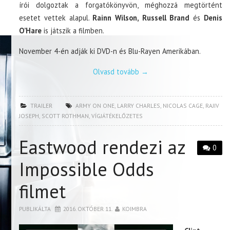
írói dolgoztak a forgatókönyvön, méghozzá megtörtént
esetet vettek alapul.
Rainn Wilson, Russell Brand
és
Denis
O’Hare
is játszik a filmben.
November 4-én adják ki DVD-n és Blu-Rayen Amerikában.
Olvasd tovább
→
TRAILER
ARMY ON ONE
,
LARRY CHARLES
,
NICOLAS CAGE
,
RAJIV
JOSEPH
,
SCOTT ROTHMAN
,
VÍGJÁTÉKELŐZETES
Eastwood rendezi az
0
Impossible Odds
filmet
PUBLIKÁLTA
2016. OKTÓBER 11.
KOIMBRA