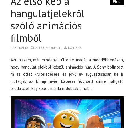
Az első kép a
0
hangulatjelekről
szóló animációs
filmből
PUBLIKÁLTA
2016. OKTÓBER 11.
KOIMBRA
Azt hiszem, már mindenki túltette magát a megdöbbenésen,
hogy hangulatjelekből készül animációs film. A Sony bólintott
rá az ötlet kivitelezésére és jövő év augusztusában be is
mutatják az
Emojimovie: Express Yourself
címre hallgató
produkciót. Egy képet már ki is dobtak a netre.