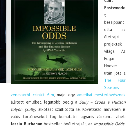
Clint
Eastwood
o
t
beszippant
otta az
életrajzi
projektek
világa. Az
Edgar
Hoover
után jött a
The Four
Seasons
zenekarról csinált film
, majd egy
amerikai mesterlövésznek
állított emléket, legutóbb pedig a
Sully – Csoda a Hudson
folyón (Sully)
alkotást szállította le. Következő művében is
valós történéseket fog bemutatni, ugyanis vászonra viheti
Jessia Buchanan
bestseller önéletrajzát, az
Impossible Odds
-