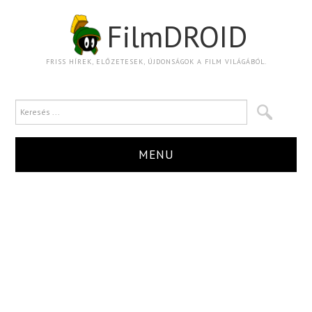
FilmDROID
FRISS HÍREK, ELŐZETESEK, ÚJDONSÁGOK A FILM VILÁGÁBÓL.
MENU
HÍR
TRAILER
KRITIKA
BOXOFFICE