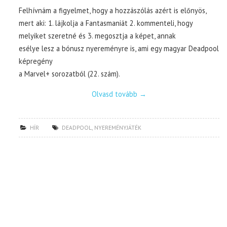
Felhívnám a figyelmet, hogy a hozzászólás azért is előnyös,
mert aki: 1. lájkolja a Fantasmaniát 2. kommenteli, hogy
melyiket szeretné és 3. megosztja a képet, annak
esélye lesz a bónusz nyereményre is, ami egy magyar Deadpool
képregény
a Marvel+ sorozatból (22. szám).
Olvasd tovább
→
HÍR
DEADPOOL
,
NYEREMÉNYJÁTÉK