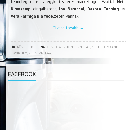
felmelegítette az egykori sikeres marketinget. Ezúttal
Neill
Blomkamp
dirigálhatott,
Jon Bernthal, Dakota Fanning
és
Vera Farmiga
is a fedélzeten vannak.
Olvasd tovább
→
RÖVIDFILM
CLIVE OWEN
,
JON BERNTHAL
,
NEILL BLOMKAMP
,
RÖVIDFILM
,
VERA FARMIGA
FACEBOOK