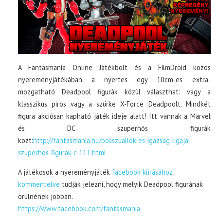
A Fantasmania Online Játékbolt és a FilmDroid közös
nyereményjátékában a nyertes egy 10cm-es extra-
mozgatható Deadpool figurák közül választhat: vagy a
klasszikus piros vagy a szürke X-Force Deadpoolt. Mindkét
figura akciósan kapható játék ideje alatt! Itt vannak a Marvel
és DC szuperhős figurák
közt:
http://fantasmania.hu/bosszuallok-es-igazsag-ligaja-
szuperhos-figurak-c-111.html
A játékosok a nyereményjáték
facebook kiírásához
kommentelve
tudják jelezni, hogy melyik Deadpool figurának
örülnének jobban.
https://www.facebook.com/fantasmania