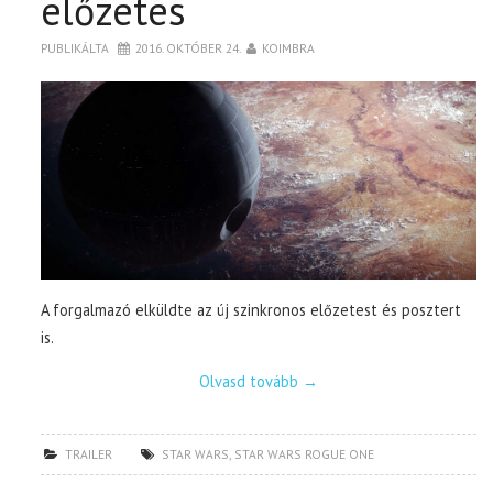
előzetes
PUBLIKÁLTA
2016. OKTÓBER 24.
KOIMBRA
A forgalmazó elküldte az új szinkronos előzetest és posztert
is.
Olvasd tovább
→
TRAILER
STAR WARS
,
STAR WARS ROGUE ONE