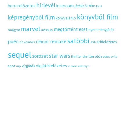
hírlevél
intercom
horrorelőzetes
játékból film
kvíz
könyvből film
képregényből film
könyvajánló
marvel
megtörtént eset
nyereményjáték
magyar
mashup
satöbbi
remake
poén
reboot
scifielőzetes
pókember
scifi
sequel
star wars
sorozat
thrillerelőzetes
thriller
tv
tv
vígjátékelőzetes
vígjáték
spot
uip
x men
életrajz