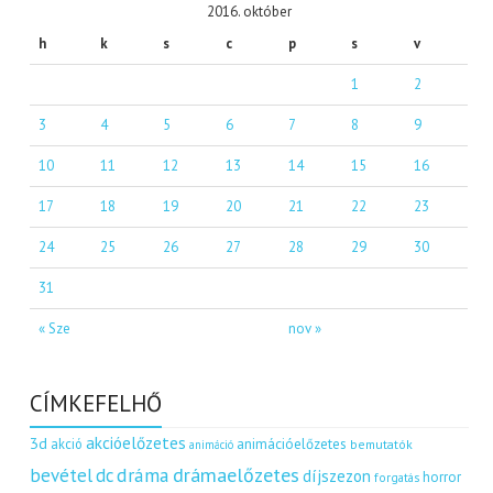
2016. október
h
k
s
c
p
s
v
1
2
3
4
5
6
7
8
9
10
11
12
13
14
15
16
17
18
19
20
21
22
23
24
25
26
27
28
29
30
31
« Sze
nov »
CÍMKEFELHŐ
akcióelőzetes
3d
akció
animációelőzetes
bemutatók
animáció
dráma
drámaelőzetes
bevétel
dc
díjszezon
horror
forgatás