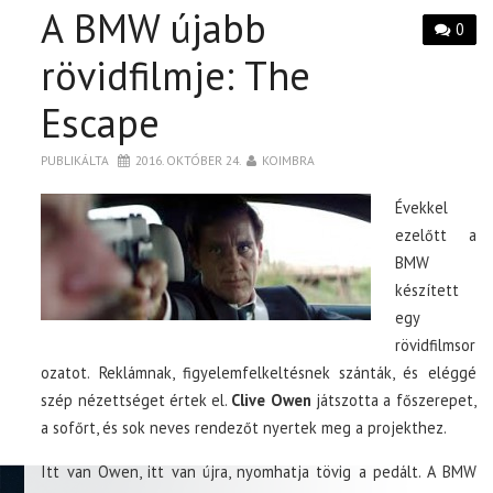
A BMW újabb
0
rövidfilmje: The
Escape
PUBLIKÁLTA
2016. OKTÓBER 24.
KOIMBRA
Évekkel
ezelőtt a
BMW
készített
egy
rövidfilmsor
ozatot. Reklámnak, figyelemfelkeltésnek szánták, és eléggé
szép nézettséget értek el.
Clive Owen
játszotta a főszerepet,
a sofőrt, és sok neves rendezőt nyertek meg a projekthez.
Itt van Owen, itt van újra, nyomhatja tövig a pedált. A BMW