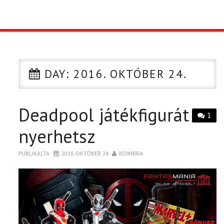
TOP10
KULISSZA
DAY:
2016. OKTÓBER 24.
CIKK
Deadpool játékfigurát
PÓLÓ RENDELÉS
1
nyerhetsz
PUBLIKÁLTA
2016. OKTÓBER 24.
KOIMBRA