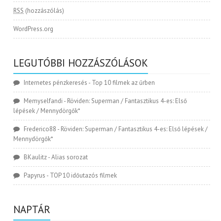
RSS
(hozzászólás)
WordPress.org
LEGUTÓBBI HOZZÁSZÓLÁSOK
Internetes pénzkeresés
-
Top 10 filmek az űrben
Memyselfandi
-
Röviden: Superman / Fantasztikus 4-es: Első
lépések / Mennydörgők*
Frederico88
-
Röviden: Superman / Fantasztikus 4-es: Első lépések /
Mennydörgők*
BKaulitz
-
Alias sorozat
Papyrus
-
TOP 10 időutazós filmek
NAPTÁR