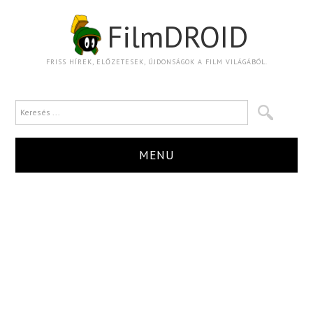
FilmDROID
FRISS HÍREK, ELŐZETESEK, ÚJDONSÁGOK A FILM VILÁGÁBÓL.
MENU
HÍR
TRAILER
KRITIKA
BOXOFFICE