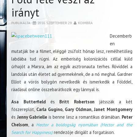
irányt
PUBLIKÁLTA
2016. SZEPTEMBER 29.
KOIMBRA
Decemberb
en
mutatják be a filmet, eléggé zsúfolt hónap lesz, remélhetőleg
labdába tud rúgni. Az emberiség kolonizációs céllal küld
űrhajót a Marsra, ám az egyik asztronauta terhes. Röviddel a
landolás után életet ad gyermekének, de a nő meghal. Gardner
Elliot a vörös bolygón nevelkedik és ismerkedik a Földdel,
ráadásul online összebarátkozik egy lánnyal is.
Asa Butterfield
és
Britt Robertson
játsszák a két
főszereplőt,
Carla Gugino, Gary Oldman, Janet Montgomery
és
Jenny Gabrielle
is benne lesz a romantikus drámában.
Peter
Chelsom
, a
Hector a boldogság nyomában (Hector and the
Search for Happiness)
rendezője dirigált a forgatáson.