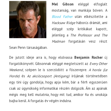
Mel Gibson
eléggé elfoglalt
mostanság, van munkája bőven. A
Blood Father
után elkészítette a
Hacksaw Ridge
háborús drámát, ami
eléggé szép kritikákat kapott,
jelenleg a
The Professor and The
Madman
forgatásán vesz részt
Sean Penn társaságában.
De jutott ideje arra is, hogy elolvassa
Benjamin Rocher
új
forgatókönyvét. Gibsonnak eléggé megtetszett az
Every Other
Weekend
, szépen le is szerződött a főszerepre.
A horda (Le
Horde)
és
Az akciócsoport (Antigang)
írójának történetében
egy tini úgy gondolja, hogy apja kém, bár a férfi egyszerűen
csak az ügynökség informatikai részén dolgozik. Ám az apának
mégis meg kell mutatnia, hogy mit tud, amikor fia és unokája
bajba kerül. A forgatás év végén indulna.