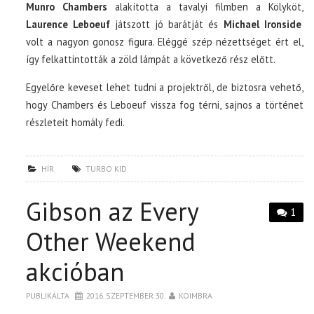
Munro Chambers
alakította a tavalyi filmben a Kölyköt,
Laurence Leboeuf
játszott jó barátját és
Michael Ironside
volt a nagyon gonosz figura. Eléggé szép nézettséget ért el,
így felkattintották a zöld lámpát a következő rész előtt.
Egyelőre keveset lehet tudni a projektről, de biztosra vehető,
hogy Chambers és Leboeuf vissza fog térni, sajnos a történet
részleteit homály fedi.
HÍR
TURBO KID
Gibson az Every
1
Other Weekend
akcióban
PUBLIKÁLTA
2016. SZEPTEMBER 30.
KOIMBRA