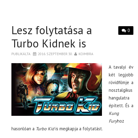
Lesz folytatása a
0
Turbo Kidnek is
PUBLIKÁLTA
2016. SZEPTEMBER 30.
KOIMBRA
A tavalyi év
két legjobb
rövidfilmje a
nosztalgikus
hangulatra
épített. És a
Kung
Fury
hoz
hasonlóan a
Turbo Kid
is megkapja a folytatást.