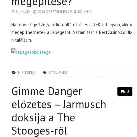
megépítése?
PUBLIKÁLTA
2016. SZEPTEMBER 29.
KOIMBRA
Ha lenne úgy 226,5 millió dollárotok és a TEK is hagyna, akkor
megépíthetnétek a Lépegetőt. A számítást a BestCasino.Co.Uk-
n találtam.
HÍR
,
KÉPEK
STAR WARS
Gimme Danger
0
előzetes – Jarmusch
doksija a The
Stooges-ről