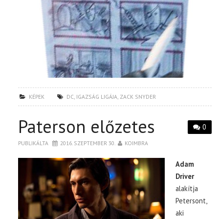
KÉPEK
DC
,
IGAZSÁG LIGÁJA
,
ZACK SNYDER
Paterson előzetes
0
PUBLIKÁLTA
2016. SZEPTEMBER 30.
KOIMBRA
Adam
Driver
alakítja
Petersont,
aki