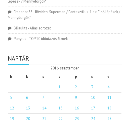
lépések / Mennydörgők*
Frederico88
-
Röviden: Superman / Fantasztikus 4-es: Első lépések /
Mennydörgők*
BKaulitz
-
Alias sorozat
Papyrus
-
TOP 10 időutazós filmek
NAPTÁR
2016. szeptember
h
k
s
c
p
s
v
1
2
3
4
5
6
7
8
9
10
11
12
13
14
15
16
17
18
19
20
21
22
23
24
25