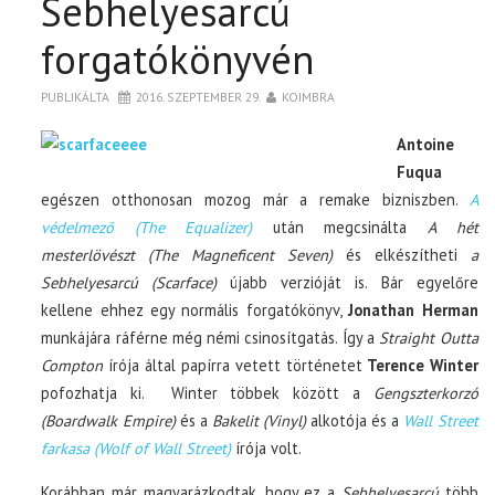
Sebhelyesarcú
forgatókönyvén
PUBLIKÁLTA
2016. SZEPTEMBER 29.
KOIMBRA
Antoine
Fuqua
egészen otthonosan mozog már a remake bizniszben.
A
védelmező (The Equalizer)
után megcsinálta
A hét
mesterlövészt (The Magneficent Seven)
és elkészítheti
a
Sebhelyesarcú (Scarface)
újabb verzióját is. Bár egyelőre
kellene ehhez egy normális forgatókönyv,
Jonathan Herman
munkájára ráférne még némi csinosítgatás. Így a
Straight Outta
Compton
írója által papírra vetett történetet
Terence Winter
pofozhatja ki.
Winter többek között a
Gengszterkorzó
(Boardwalk Empire)
és a
Bakelit (Vinyl)
alkotója és a
Wall Street
farkasa (Wolf of Wall Street)
írója volt.
Korábban már magyarázkodtak, hogy ez a
Sebhelyesarcú
több