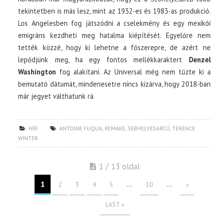
tekintetben is más lesz, mint az 1932-es és 1983-as produkció.
Los Angelesben fog játszódni a cselekmény és egy mexikói
emigráns kezdheti meg hatalma kiépítését. Egyelőre nem
tették közzé, hogy ki lehetne a főszerepre, de azért ne
lepődjünk meg, ha egy fontos mellékkaraktert
Denzel
Washington
fog alakítani. Az Universal még nem tűzte ki a
bemutató dátumát, mindenesetre nincs kizárva, hogy 2018-ban
már jegyet válthatunk rá.
HÍR
ANTOINE FUQUA
,
REMAKE
,
SEBHELYESARCÚ
,
TERENCE
WINTER
1 / 13 oldal
1
...
...
2
3
4
5
10
»
LAST »