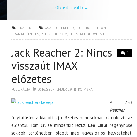
Olvasd tovább
→
TRAILER
ASA BUTTERFIELD
,
BRITT ROBERTSON
,
DRÁMAELŐZETES
,
PETER CHELSOM
,
THE SPACE BETWEEN US
Jack Reacher 2: Nincs
1
visszaút IMAX
előzetes
PUBLIKÁLTA
2016. SZEPTEMBER 29.
KOIMBRA
A
Jack
Reacher
folytatásához kiadott új előzetes nem sokban különbözik az
előzőtől. Tom Cruise mindenkit lezúz.
Lee Child
regényhőse
sok-sok történetben oldott meg ügyes-bajos helyzeteket,