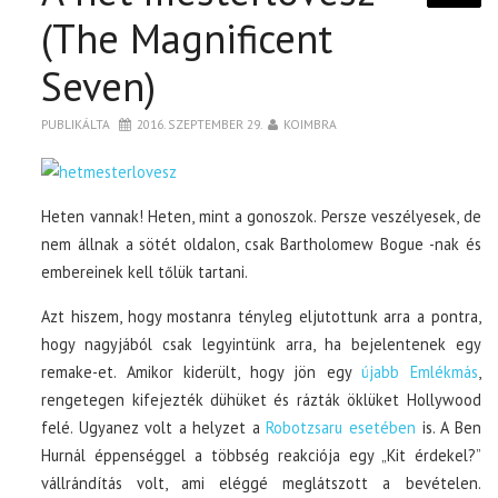
(The Magnificent
Seven)
PUBLIKÁLTA
2016. SZEPTEMBER 29.
KOIMBRA
Heten vannak! Heten, mint a gonoszok. Persze veszélyesek, de
nem állnak a sötét oldalon, csak Bartholomew Bogue -nak és
embereinek kell tőlük tartani.
Azt hiszem, hogy mostanra tényleg eljutottunk arra a pontra,
hogy nagyjából csak legyintünk arra, ha bejelentenek egy
remake-et. Amikor kiderült, hogy jön egy
újabb Emlékmás
,
rengetegen kifejezték dühüket és rázták öklüket Hollywood
felé. Ugyanez volt a helyzet a
Robotzsaru esetében
is. A Ben
Hurnál éppenséggel a többség reakciója egy „Kit érdekel?”
vállrándítás volt, ami eléggé meglátszott a bevételen.