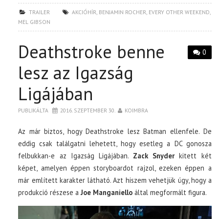
TRAILER
AKCIÓHÍR
,
BENJAMIN ROCHER
,
EVERY OTHER WEEKEND
,
MEL GIBSON
Deathstroke benne
0
lesz az Igazság
Ligájában
PUBLIKÁLTA
2016. SZEPTEMBER 30.
KOIMBRA
Az már biztos, hogy Deathstroke lesz Batman ellenfele. De
eddig csak találgatni lehetett, hogy esetleg a DC gonosza
felbukkan-e az Igazság Ligájában.
Zack Snyder
kitett két
képet, amelyen éppen storyboardot rajzol, ezeken éppen a
már említett karakter látható. Azt hiszem vehetjük úgy, hogy a
produkció részese a
Joe Manganiello
által megformált figura.