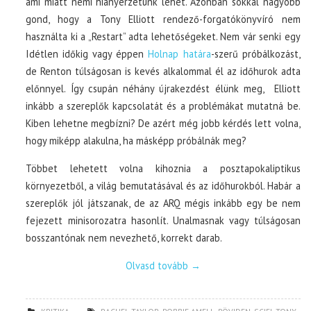
ami miatt némi hiányérzetünk lehet. Azonban sokkal nagyobb
gond, hogy a Tony Elliott rendező-forgatókönyvíró nem
használta ki a „Restart” adta lehetőségeket. Nem vár senki egy
Idétlen időkig vagy éppen
Holnap határa
-szerű próbálkozást,
de Renton túlságosan is kevés alkalommal él az időhurok adta
előnnyel. Így csupán néhány újrakezdést élünk meg, Elliott
inkább a szereplők kapcsolatát és a problémákat mutatná be.
Kiben lehetne megbízni? De azért még jobb kérdés lett volna,
hogy miképp alakulna, ha másképp próbálnák meg?
Többet lehetett volna kihoznia a posztapokaliptikus
környezetből, a világ bemutatásával és az időhurokból. Habár a
szereplők jól játszanak, de az ARQ mégis inkább egy be nem
fejezett minisorozatra hasonlít. Unalmasnak vagy túlságosan
bosszantónak nem nevezhető, korrekt darab.
Olvasd tovább
→