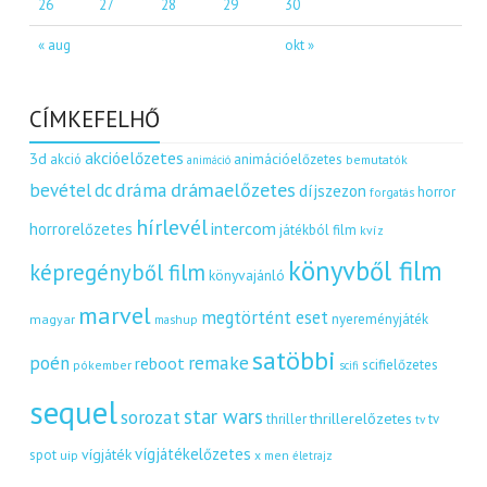
26
27
28
29
30
« aug
okt »
CÍMKEFELHŐ
akcióelőzetes
3d
akció
animációelőzetes
bemutatók
animáció
dráma
drámaelőzetes
bevétel
dc
díjszezon
horror
forgatás
hírlevél
intercom
horrorelőzetes
játékból film
kvíz
könyvből film
képregényből film
könyvajánló
marvel
megtörtént eset
nyereményjáték
magyar
mashup
satöbbi
remake
poén
reboot
scifielőzetes
pókember
scifi
sequel
star wars
sorozat
thrillerelőzetes
thriller
tv
tv
vígjátékelőzetes
vígjáték
spot
uip
x men
életrajz