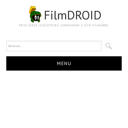
FilmDROID
FRISS HÍREK, ELŐZETESEK, ÚJDONSÁGOK A FILM VILÁGÁBÓL.
MENU
HÍR
TRAILER
KRITIKA
BOXOFFICE