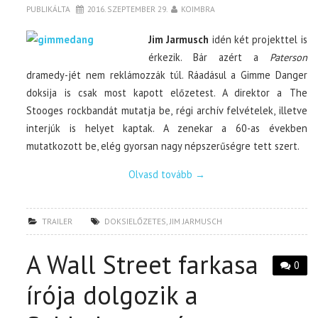
PUBLIKÁLTA
2016. SZEPTEMBER 29.
KOIMBRA
Jim Jarmusch
idén két projekttel is
érkezik. Bár azért a
Paterson
dramedy-jét nem reklámozzák túl. Ráadásul a Gimme Danger
doksija is csak most kapott előzetest. A direktor a The
Stooges rockbandát mutatja be, régi archív felvételek, illetve
interjúk is helyet kaptak. A zenekar a 60-as években
mutatkozott be, elég gyorsan nagy népszerűségre tett szert.
Olvasd tovább
→
TRAILER
DOKSIELŐZETES
,
JIM JARMUSCH
A Wall Street farkasa
0
írója dolgozik a