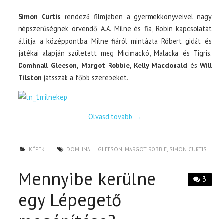
Simon Curtis
rendező filmjében a gyermekkönyveivel nagy
népszerűségnek örvendő A.A. Milne és fia, Robin kapcsolatát
állítja a középpontba. Milne fiáról mintázta Róbert gidát és
játékai alapján született meg Micimackó, Malacka és Tigris.
Domhnall Gleeson, Margot Robbie, Kelly Macdonald
és
Will
Tilston
játsszák a főbb szerepeket.
Olvasd tovább
→
KÉPEK
DOMHNALL GLEESON
,
MARGOT ROBBIE
,
SIMON CURTIS
Mennyibe kerülne
3
egy Lépegető