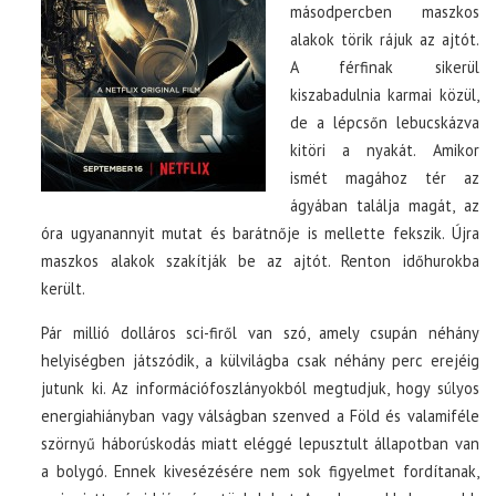
másodpercben maszkos
alakok törik rájuk az ajtót.
A férfinak sikerül
kiszabadulnia karmai közül,
de a lépcsőn lebucskázva
kitöri a nyakát. Amikor
ismét magához tér az
ágyában találja magát, az
óra ugyanannyit mutat és barátnője is mellette fekszik. Újra
maszkos alakok szakítják be az ajtót. Renton időhurokba
került.
Pár millió dolláros sci-firől van szó, amely csupán néhány
helyiségben játszódik, a külvilágba csak néhány perc erejéig
jutunk ki. Az információfoszlányokból megtudjuk, hogy súlyos
energiahiányban vagy válságban szenved a Föld és valamiféle
szörnyű háborúskodás miatt eléggé lepusztult állapotban van
a bolygó. Ennek kivesézésére nem sok figyelmet fordítanak,