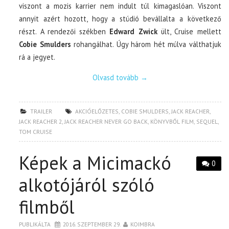
viszont a mozis karrier nem indult túl kimagaslóan. Viszont
annyit azért hozott, hogy a stúdió bevállalta a következő
részt. A rendezői székben
Edward Zwick
ült, Cruise mellett
Cobie Smulders
rohangálhat. Úgy három hét múlva válthatjuk
rá a jegyet.
Olvasd tovább
→
TRAILER
AKCIÓELŐZETES
,
COBIE SMULDERS
,
JACK REACHER
,
JACK REACHER 2
,
JACK REACHER NEVER GO BACK
,
KÖNYVBŐL FILM
,
SEQUEL
,
TOM CRUISE
Képek a Micimackó
0
alkotójáról szóló
filmből
PUBLIKÁLTA
2016. SZEPTEMBER 29.
KOIMBRA