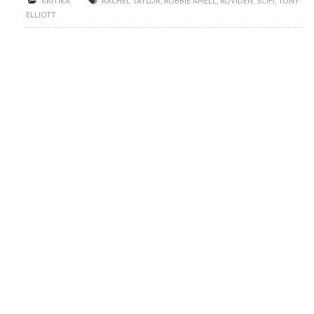
KRITIKA
RACHEL TAYLOR
,
ROBBIE AMELL
,
RÖVIDEN
,
SCIFI
,
TONY
ELLIOTT