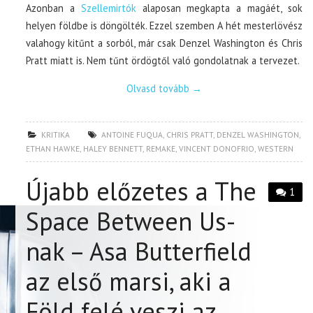
Azonban a
Szellemirtók
alaposan megkapta a magáét, sok
helyen földbe is döngölték. Ezzel szemben A hét mesterlövész
valahogy kitűnt a sorból, már csak Denzel Washington és Chris
Pratt miatt is. Nem tűnt ördögtől való gondolatnak a tervezet.
Olvasd tovább
→
KRITIKA
ANTOINE FUQUA
,
CHRIS PRATT
,
DENZEL WASHINGTON
,
ETHAN HAWKE
,
HALEY BENNETT
,
REMAKE
,
VINCENT DONOFRIO
,
WESTERN
Újabb előzetes a The
1
Space Between Us-
nak – Asa Butterfield
az első marsi, aki a
Föld felé veszi az