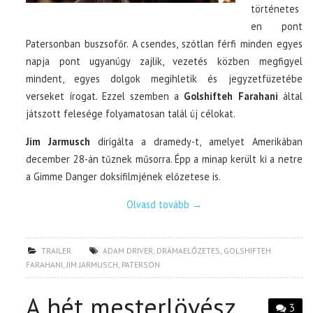
történetes
en pont
Patersonban buszsofőr. A csendes, szótlan férfi minden egyes
napja pont ugyanúgy zajlik, vezetés közben megfigyel
mindent, egyes dolgok megihletik és jegyzetfüzetébe
verseket írogat. Ezzel szemben a
Golshifteh Farahani
által
játszott felesége folyamatosan talál új célokat.
Jim Jarmusch
dirigálta a dramedy-t, amelyet Amerikában
december 28-án tűznek műsorra. Épp a minap került ki a netre
a Gimme Danger doksifilmjének előzetese is.
Olvasd tovább
→
TRAILER
ADAM DRIVER
,
DRÁMAELŐZETES
,
GOLSHIFTEH
FARAHANI
,
JIM JARMUSCH
,
PATERSON
A hét mesterlövész
3