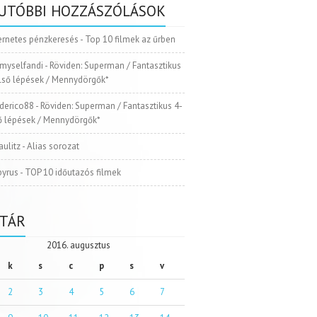
UTÓBBI HOZZÁSZÓLÁSOK
ernetes pénzkeresés
-
Top 10 filmek az űrben
myselfandi
-
Röviden: Superman / Fantasztikus
Első lépések / Mennydörgők*
ederico88
-
Röviden: Superman / Fantasztikus 4-
ső lépések / Mennydörgők*
aulitz
-
Alias sorozat
pyrus
-
TOP 10 időutazós filmek
TÁR
2016. augusztus
k
s
c
p
s
v
2
3
4
5
6
7