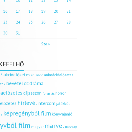
9
10
11
12
13
14
16
17
18
19
20
21
23
24
25
26
27
28
30
31
Sze »
KEFELHŐ
akcióelőzetes
ió
animációelőzetes
animáció
dráma
bevétel
dc
tók
aelőzetes
díjszezon
horror
forgatás
hírlevél
intercom
relőzetes
játékból
képregényből film
könyvajánló
íz
yvből film
marvel
magyar
mashup