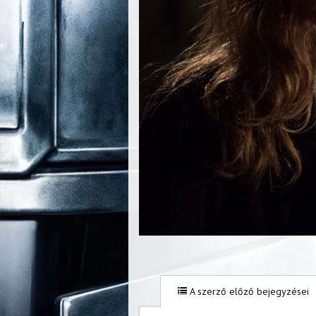
A szerző előző bejegyzései