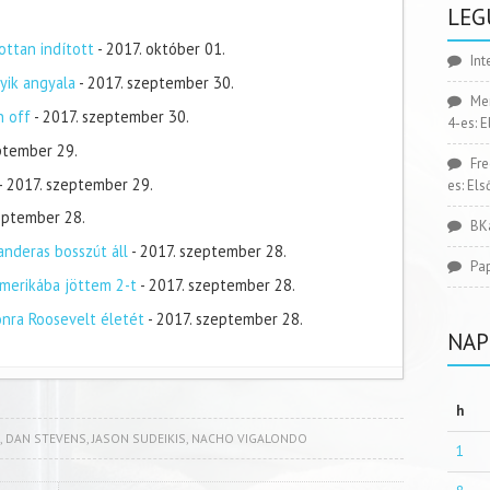
LEG
ottan indított
- 2017. október 01.
Int
yik angyala
- 2017. szeptember 30.
Me
n off
- 2017. szeptember 30.
4-es: 
ptember 29.
Fr
- 2017. szeptember 29.
es: El
zeptember 28.
BK
nderas bosszút áll
- 2017. szeptember 28.
Pa
merikába jöttem 2-t
- 2017. szeptember 28.
onra Roosevelt életét
- 2017. szeptember 28.
NAP
h
,
DAN STEVENS
,
JASON SUDEIKIS
,
NACHO VIGALONDO
1