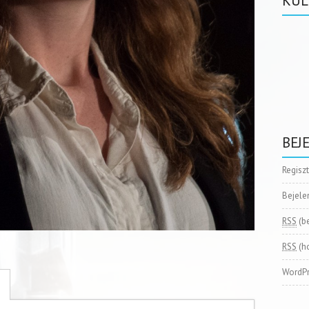
KÜL
BEJ
Regisz
Bejele
RSS
(b
RSS
(h
WordPr