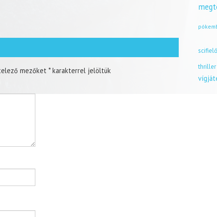
megt
pókem
scifiel
thriller
telező mezőket
*
karakterrel jelöltük
vígjá