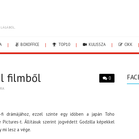
ILÁGÁBÓL.
A
BOXOFFICE
TOP10
KULISSZA
CIKK
l filmből
FAC
0
BRA
-fi drámájához, ezzel szinte egy időben a japán Toho
 Pictures-t. Állításuk szerint jogvédett Godzilla képekkel
y mi lesz a vége.