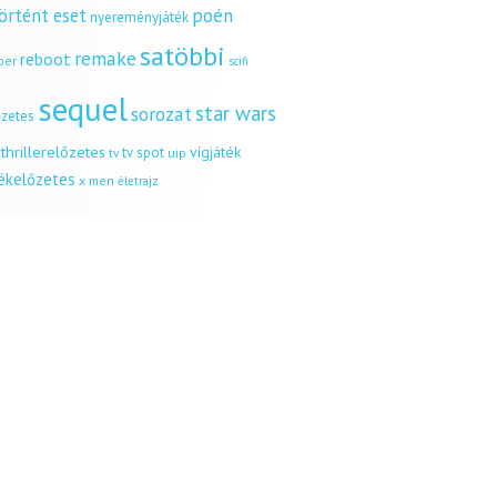
örtént eset
poén
nyereményjáték
satöbbi
remake
reboot
ber
scifi
sequel
star wars
sorozat
őzetes
thrillerelőzetes
vígjáték
tv spot
uip
tv
tékelőzetes
x men
életrajz