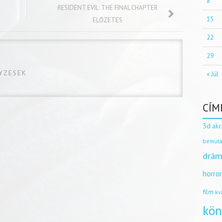
8
RESIDENT EVIL: THE FINAL CHAPTER
15
ELŐZETES
22
29
GYZESEK
« Júl
CÍM
3d
akc
bemuta
drám
horro
film
kv
kön