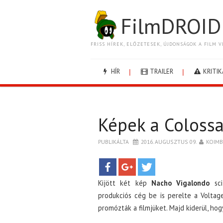
FilmDROID
FRISS HÍREK, ELŐZETESEK, ÚJDONSÁGOK A FILM V
HÍR
TRAILER
KRITIK
Képek a Colossa
PUBLIKÁLTA
2016. AUGUSZTUS 09.
KOIM
Kijött két kép
Nacho Vigalondo
sci
produkciós cég be is perelte a Voltage
promózták a filmjüket. Majd kiderül, hog