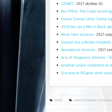
SZÜNET
- 2017. október 02.
Box Office: Tom Cruise visszafog
Kristen Stewart lehet Charlie eg
2019-ben jön a Men in Black spi
Never Here előzetes
- 2017. sze
Sorozat lesz a Rendes fickókból
Apavadászat előzetes
- 2017. s
Acts of Vengeance előzetes – Ba
Jonathan Levine rendezheti az A
Scorsese és DiCaprio vinné vász
KÉPEK
ANNE HATHAWAY
,
COLOSSAL