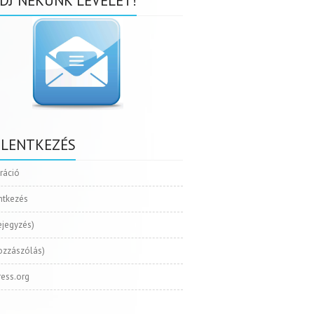
DJ NEKÜNK LEVELET!
ELENTKEZÉS
tráció
ntkezés
ejegyzés)
ozzászólás)
ess.org