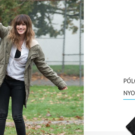
PÓL
NYO