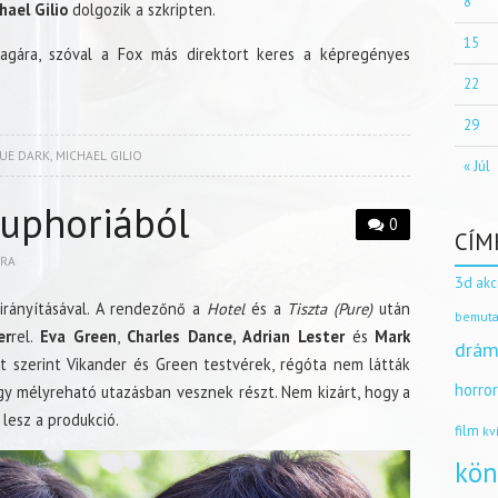
8
hael Gilio
dolgozik a szkripten.
15
gára, szóval a Fox más direktort keres a képregényes
22
29
GUE DARK
,
MICHAEL GILIO
« Júl
Euphoriából
0
CÍM
BRA
3d
akc
irányításával. A rendezőnő a
Hotel
és a
Tiszta (Pure)
után
bemuta
er
rel.
Eva Green
,
Charles Dance, Adrian Lester
és
Mark
drám
t szerint Vikander és Green testvérek, régóta nem látták
horro
gy mélyreható utazásban vesznek részt. Nem kizárt, hogy a
lesz a produkció.
film
kv
kön