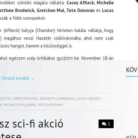
endőket szintén magára vállalta.
Casey Affleck, Michelle
atthew Broderick, Gretchen Mol, Tate Donovan
és
Lucas
szák a főbb szerepeket.
 (Affleck) bátyja (Chandler) hirtelen halála vállalja, hogy
s) magához veszi. Hazatér szülővárosába, ahol nem csak
közös hangot, hanem a közösséggel is.
ahol egészen szép kritikákat gyűjtött be. November 18-án
KÖV
Olvasd tovább
→
ŐZETES
,
GRETCHEN MOL
,
KENNETH LONERGAN
,
LUCAS HEDGES
,
K
,
MICHELLE WILLIAMS
,
TATE DONOVAN
z sci-fi akció
1
etese