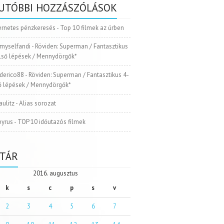
UTÓBBI HOZZÁSZÓLÁSOK
ernetes pénzkeresés
-
Top 10 filmek az űrben
myselfandi
-
Röviden: Superman / Fantasztikus
Első lépések / Mennydörgők*
ederico88
-
Röviden: Superman / Fantasztikus 4-
ső lépések / Mennydörgők*
aulitz
-
Alias sorozat
pyrus
-
TOP 10 időutazós filmek
TÁR
2016. augusztus
k
s
c
p
s
v
2
3
4
5
6
7