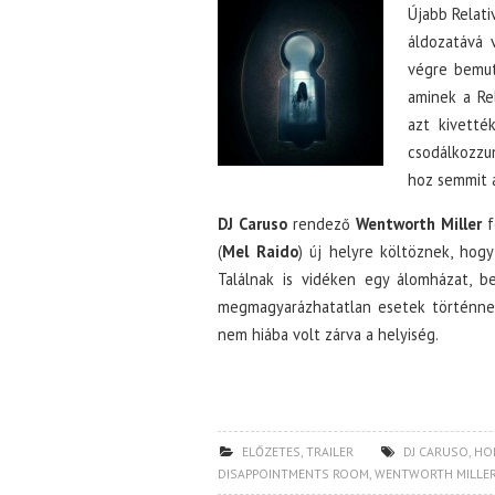
Újabb Relati
áldozatává 
végre bemut
aminek a Rel
azt kivetté
csodálkozzun
hoz semmit 
DJ Caruso
rendező
Wentworth Miller
f
(
Mel Raido
) új helyre költöznek, hog
Találnak is vidéken egy álomházat, b
megmagyarázhatatlan esetek történnek, 
nem hiába volt zárva a helyiség.
ELŐZETES
,
TRAILER
DJ CARUSO
,
HO
DISAPPOINTMENTS ROOM
,
WENTWORTH MILLE