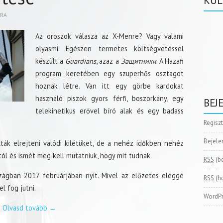
KÜL
BRA
Az oroszok válasza az X-Menre? Vagy valami
olyasmi. Egészen termetes költségvetéssel
készült a
Guardians
, azaz a
Защитники
. A Hazafi
program keretében egy szuperhős osztagot
hoznak létre. Van itt egy görbe kardokat
használó piszok gyors férfi, boszorkány, egy
BEJ
telekinetikus erővel bíró alak és egy badass
Regisz
Bejele
ták elrejteni valódi kilétüket, de a nehéz időkben nehéz
ól és ismét meg kell mutatniuk, hogy mit tudnak.
RSS
(b
ágban 2017 februárjában nyit. Mivel az előzetes eléggé
RSS
(h
l fog jutni.
WordPr
Olvasd tovább
→