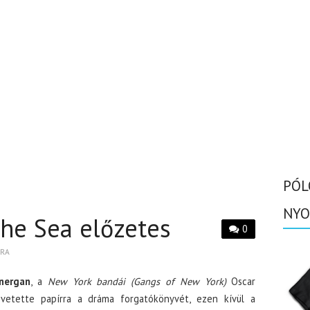
PÓL
NYO
he Sea előzetes
0
BRA
nergan
, a
New York bandái (Gangs of New York)
Oscar
a vetette papírra a dráma forgatókönyvét, ezen kívül a