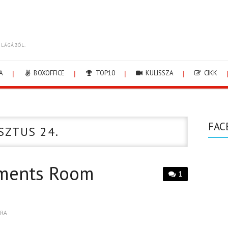
ILÁGÁBÓL.
A
BOXOFFICE
TOP10
KULISSZA
CIKK
FAC
SZTUS 24.
tments Room
1
BRA