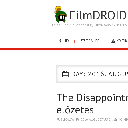
FilmDROID
FRISS HÍREK, ELŐZETESEK, ÚJDONSÁGOK A FILM V
HÍR
TRAILER
KRITIK
DAY:
2016. AUGU
The Disappoin
előzetes
PUBLIKÁLTA
2016. AUGUSZTUS 24.
KOIM