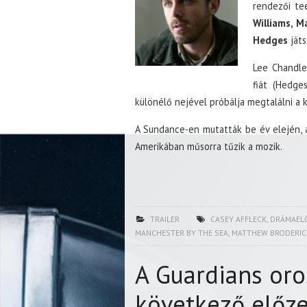
rendezői te
Williams, M
Hedges
játs
Lee Chandler
fiát (Hedge
különélő nejével próbálja megtalálni a 
A Sundance-en mutatták be év elején, 
Amerikában műsorra tűzik a mozik.
TRAILER
CASEY AFFLECK
,
DRÁMAEL
MANCHESTER BY THE SEA
,
MATTHEW BRODERIC
A Guardians oros
következő előz