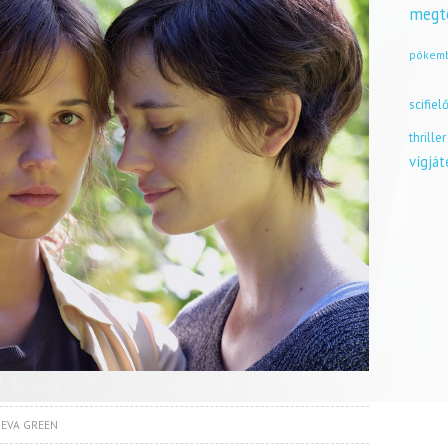
megt
pókem
scifiel
thriller
vígjá
,
EVA GREEN