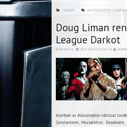
TRAILER
AKCIÓELŐZETES
,
GUARDIA
Doug Liman rend
League Darkot
PUBLIKÁLTA
2016. AUGUSZTUS 24.
KOIM
Azonban az élőszereplős változat továb
Constantinet, Mocsárlényt, Deadmant,