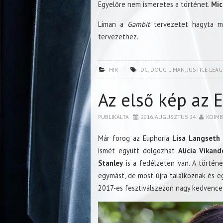
Egyelőre nem ismeretes a történet.
Mic
Liman a
Gambit
tervezetet hagyta ma
tervezethez.
HÍR
DC
,
DOUG LIMAN
,
JUSTICE LEA
Az első kép az 
PUBLIKÁLTA
2016. AUGUSZTUS 24.
KOIM
Már forog az Euphoria
Lisa Langseth
ismét együtt dolgozhat
Alicia Vikand
Stanley
is a fedélzeten van. A történe
egymást, de most újra találkoznak és e
2017-es fesztiválszezon nagy kedvence 