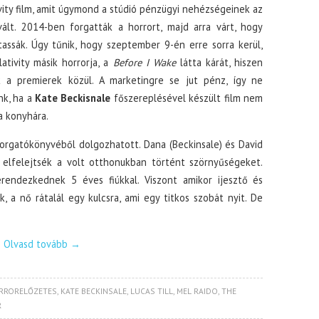
vity film, amit úgymond a stúdió pénzügyi nehézségeinek az
vált. 2014-ben forgatták a horrort, majd arra várt, hogy
assák. Úgy tűnik, hogy szeptember 9-én erre sorra kerül,
ativity másik horrorja, a
Before I Wake
látta kárát, hiszen
k a premierek közül. A marketingre se jut pénz, így ne
k, ha a
Kate Beckisnale
főszereplésével készült film nem
a konyhára.
orgatókönyvéből dolgozhatott. Dana (Beckinsale) és David
y elfelejtsék a volt otthonukban történt szörnyűségeket.
erendezkednek 5 éves fiúkkal. Viszont amikor ijesztő és
a nő rátalál egy kulcsra, ami egy titkos szobát nyit. De
Olvasd tovább
→
RRORELŐZETES
,
KATE BECKINSALE
,
LUCAS TILL
,
MEL RAIDO
,
THE
R