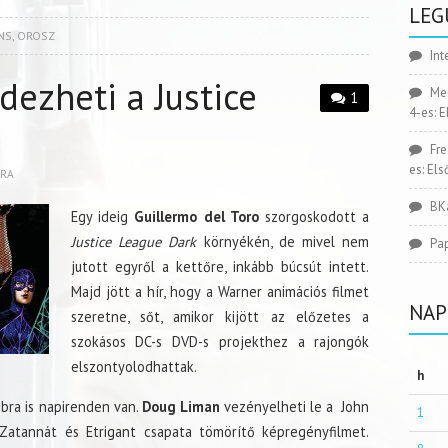
LEG
NS
,
OROSZ
Int
ezheti a Justice
Me
1
4-es: 
Fr
es: El
BRA
BK
Egy ideig
Guillermo del Toro
szorgoskodott a
Justice League Dark
környékén, de mivel nem
Pa
jutott egyről a kettőre, inkább búcsút intett.
Majd jött a hír, hogy a Warner animációs filmet
NAP
szeretne, sőt, amikor kijött az előzetes a
szokásos DC-s DVD-s projekthez a rajongók
elszontyolodhattak.
h
bra is napirenden van.
Doug Liman
vezényelheti le a John
1
 Zatannát és Etrigant csapata tömörítő képregényfilmet.