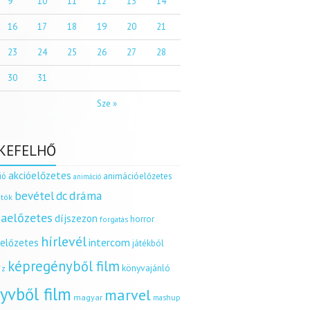
9
10
11
12
13
14
16
17
18
19
20
21
23
24
25
26
27
28
30
31
Sze »
KEFELHŐ
akcióelőzetes
ió
animációelőzetes
animáció
dráma
bevétel
dc
tók
aelőzetes
díjszezon
horror
forgatás
hírlevél
intercom
relőzetes
játékból
képregényből film
könyvajánló
íz
yvből film
marvel
magyar
mashup