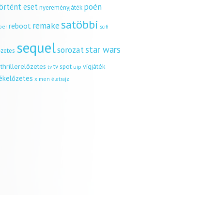
örtént eset
poén
nyereményjáték
satöbbi
remake
reboot
ber
scifi
sequel
star wars
sorozat
őzetes
thrillerelőzetes
vígjáték
tv spot
uip
tv
tékelőzetes
x men
életrajz