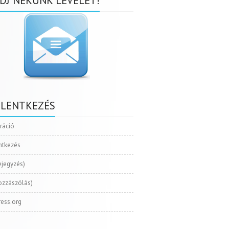
DJ NEKÜNK LEVELET!
ELENTKEZÉS
tráció
ntkezés
ejegyzés)
ozzászólás)
ess.org