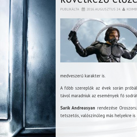
PUBLIKÁLTA
2016. AUGUSZTUS 24.
KOIM
medveszerű karakter is.
A főbb szereplők az évek során próbál
távol maradniuk az események fő sodrát
Sarik Andreasyan
rendezése Oroszorsz
tetszetős, valószínűleg más helyekre is e