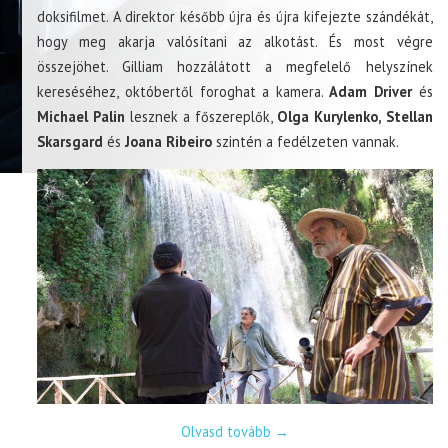
doksifilmet. A direktor később újra és újra kifejezte szándékát,
hogy meg akarja valósítani az alkotást. És most végre
összejöhet. Gilliam hozzálátott a megfelelő helyszínek
kereséséhez, októbertől foroghat a kamera.
Adam Driver
és
Michael Palin
lesznek a főszereplők,
Olga Kurylenko, Stellan
Skarsgard
és
Joana Ribeiro
szintén a fedélzeten vannak.
Olvasd tovább
→