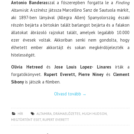
Antonio Banderas
szal a főszerepben forgatta le a
Finding
Altamirát
. A színész játssza Marcellino Sanz de Sautuola márkit,
aki 1897-ben lányával (Allegra Allen) Spanyolország északi
részén bejárta a birtokán talált barlangot bejárta és a falakon
állatokat ábrázoló rajzokat talált, amelyek legalább 10.000
ezer évesek voltak. Akkoriban senki nem gondolta, hogy
élhetett ember akkortájt és sokan megkérdőjelezték a
hitelességét.
Olivia Hetreed
és
Jose Louis Lopez- Linares
írták a
forgatókönyvet.
Rupert Everett, Pierre Niney
és
Clement
Sibony
is játszik a filmben.
Olvasd tovább
→
HÍR
ALTAMIRA
,
DRÁMAELŐZETES
,
HUGH HUDSON
,
MEGTÖRTÉNT ESET
,
RUPERT EVERETT