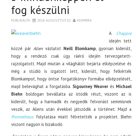
fog készülni
PUBLIKÁLTA
2016. AUGUSZTUS 02.
KOIMBRA
A
Chappie
idején tett
közzé pár
Alien
vázlatot
Neill Blomkamp
, gyorsan kiderült,
hogy a rendező csak úgy ráérő idején tervezgetett-
rajzolgatott. Majd miután a világhálót bejárta elképzelése és
még a stúdió is izgatott lett, kiderült, hogy felkérték
Blomkampot, hogy öntse forgatókönyv formába elképzelését,
majd belevághat a forgatásba.
Sigourney Weaver
és
Michael
Biehn
boldogan bevállalta az ötödik részt, viszont az is
kiderült, hogy a harmadik és negyedik felvonást semmisnek
veszik, az Aliens után évekkel játszódik a történet. Majd a
Prometheus
folytatása miatt félretették a projektet. Biehn
viszont nagyon is bizakodó.