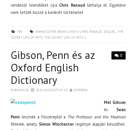
rendezői teendőket újra
Chris Renaud
láthatja el. Egyelőre
nem tették közzé a konkrét történetet.
HÍR
ANIMÁCIÓHÍR
,
BRIAN LYNCH
,
CHRIS RENAUD
,
SEQUEL
,
THE
SECRET LIFE OF PETS
,
THE SECRET LIFE OF PETS 2
Gibson, Penn és az
0
Oxford English
Dictionary
PUBLIKÁLTA
2016. AUGUSZTUS 02.
KOIMBRA
Mel Gibson
és
Sean
Penn
lesznek a főszereplői a
The Professor and the Madman
filmnek, amely
Simon Winchester
regénye alapján készülhet.