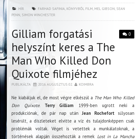
HÍR
FARHAD SAFINIA
,
KÖNYVBŐL FILM
,
MEL GIBSON
,
SEAN
PENN
,
SIMON WINCHESTER
Gilliam forgatási
0
helyszínt keres a The
Man Who Killed Don
Quixote filmjéhez
PUBLIKÁLTA
2016. AUGUSZTUS 02.
KOIMBRA
Ne kiabáljuk el, de most végre elkészül a
The Man Who Killed
Don Quixote
.
Terry Gilliam
1999-ben ugrott neki a
produkciónak, de pár nap után
Jean Rochefort
súlyosan
lesérült, a díszleteket elvitte a víz és tulajdonképpen csak
problémák voltak. Véget is vetettek a munkálatoknak, a
történések alapján összehozták a remek
Lost in La Mancha