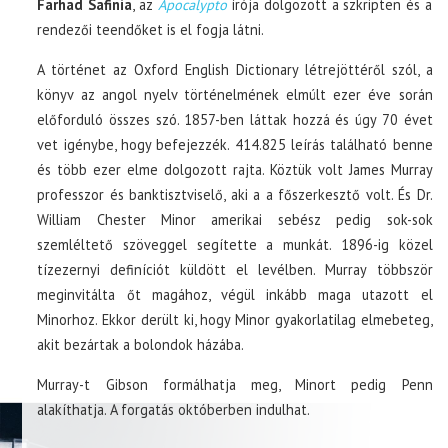
Farhad Safinia
, az
Apocalypto
írója dolgozott a szkripten és a
rendezői teendőket is el fogja látni.
A történet az Oxford English Dictionary létrejöttéről szól, a
könyv az angol nyelv történelmének elmúlt ezer éve során
előforduló összes szó. 1857-ben láttak hozzá és úgy 70 évet
vet igénybe, hogy befejezzék. 414.825 leírás található benne
és több ezer elme dolgozott rajta. Köztük volt James Murray
professzor és banktisztviselő, aki a a főszerkesztő volt. És Dr.
William Chester Minor amerikai sebész pedig sok-sok
szemléltető szöveggel segítette a munkát. 1896-ig közel
tízezernyi definíciót küldött el levélben. Murray többször
meginvitálta őt magához, végül inkább maga utazott el
Minorhoz. Ekkor derült ki, hogy Minor gyakorlatilag elmebeteg,
akit bezártak a bolondok házába.
Murray-t Gibson formálhatja meg, Minort pedig Penn
alakíthatja. A forgatás októberben indulhat.