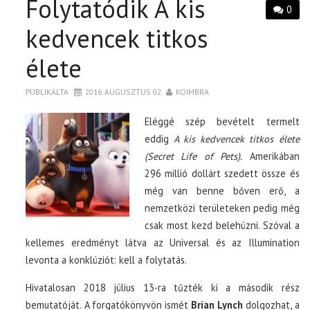
Folytatódik A kis
0
kedvencek titkos
élete
PUBLIKÁLTA
2016. AUGUSZTUS 02.
KOIMBRA
Eléggé szép bevételt termelt
eddig
A kis kedvencek titkos élete
(Secret Life of Pets).
Amerikában
296 millió dollárt szedett össze és
még van benne bőven erő, a
nemzetközi területeken pedig még
csak most kezd belehúzni. Szóval a
kellemes eredményt látva az Universal és az Illumination
levonta a konklúziót: kell a folytatás.
Hivatalosan 2018 július 13-ra tűzték ki a második rész
bemutatóját. A forgatókönyvön ismét
Brian Lynch
dolgozhat, a