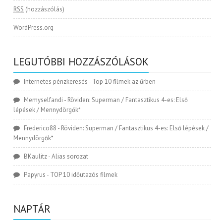
RSS
(hozzászólás)
WordPress.org
LEGUTÓBBI HOZZÁSZÓLÁSOK
Internetes pénzkeresés
-
Top 10 filmek az űrben
Memyselfandi
-
Röviden: Superman / Fantasztikus 4-es: Első
lépések / Mennydörgők*
Frederico88
-
Röviden: Superman / Fantasztikus 4-es: Első lépések /
Mennydörgők*
BKaulitz
-
Alias sorozat
Papyrus
-
TOP 10 időutazós filmek
NAPTÁR