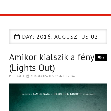
TOP10
KULISSZA
DAY:
2016. AUGUSZTUS 02.
CIKK
Amikor kialszik a fény
PÓLÓ RENDELÉS
2
(Lights Out)
PUBLIKÁLTA
2016. AUGUSZTUS 02.
KOIMBRA