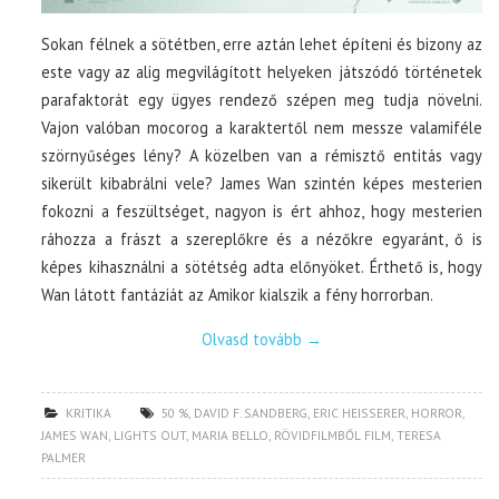
Sokan félnek a sötétben, erre aztán lehet építeni és bizony az
este vagy az alig megvilágított helyeken játszódó történetek
parafaktorát egy ügyes rendező szépen meg tudja növelni.
Vajon valóban mocorog a karaktertől nem messze valamiféle
szörnyűséges lény? A közelben van a rémisztő entitás vagy
sikerült kibabrálni vele? James Wan szintén képes mesterien
fokozni a feszültséget, nagyon is ért ahhoz, hogy mesterien
ráhozza a frászt a szereplőkre és a nézőkre egyaránt, ő is
képes kihasználni a sötétség adta előnyöket. Érthető is, hogy
Wan látott fantáziát az Amikor kialszik a fény horrorban.
Olvasd tovább
→
KRITIKA
50 %
,
DAVID F. SANDBERG
,
ERIC HEISSERER
,
HORROR
,
JAMES WAN
,
LIGHTS OUT
,
MARIA BELLO
,
RÖVIDFILMBŐL FILM
,
TERESA
PALMER