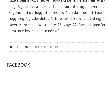
„Szerintem a Foxra nézve nagyon kínos lenne, ha nem adnák
meg Sigourney-nak azt a filmet, amit ő nagyon szeretne.
Fogalmam sincs, hogy mikor lesz belőle valami, de azt tudom,
hogy meg fog valósulni és én is részese leszek, ráadásul egy új
Newt is benne lesz, aki úgy 26 vagy 27 éves és Jennifer
Lawrence-hez hasonlóan néz ki.”
HÍR
ALIEN
,
MICHAEL BIEHN
FACEBOOK