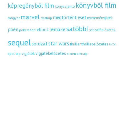
könyvből film
képregényből film
könyvajánló
marvel
megtörtént eset
nyereményjáték
magyar
mashup
satöbbi
remake
poén
reboot
scifielőzetes
pókember
scifi
sequel
star wars
sorozat
thrillerelőzetes
thriller
tv
tv
vígjátékelőzetes
vígjáték
spot
uip
x men
életrajz