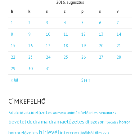
2016. augusztus
h
k
s
c
p
s
v
1
2
3
4
5
6
7
8
9
10
11
12
13
14
15
16
17
18
19
20
21
22
23
24
25
26
27
28
29
30
31
« Júl
Sze »
CÍMKEFELHŐ
akcióelőzetes
3d
akció
animációelőzetes
bemutatók
animáció
dráma
drámaelőzetes
bevétel
dc
díjszezon
horror
forgatás
hírlevél
intercom
horrorelőzetes
játékból film
kvíz