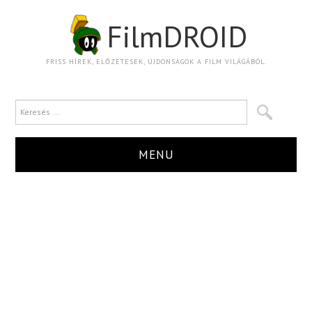
FilmDROID
FRISS HÍREK, ELŐZETESEK, ÚJDONSÁGOK A FILM VILÁGÁBÓL.
MENU
HÍR
TRAILER
KRITIKA
BOXOFFICE