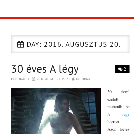
TOP10
KULISSZA
DAY:
2016. AUGUSZTUS 20.
CIKK
30 éves A légy
PÓLÓ RENDELÉS
2
PUBLIKÁLTA
2016. AUGUSZTUS 20.
KOIMBRA
30 évvel
ezelőtt
mutatták be
A légy
horrort.
Azon kevés