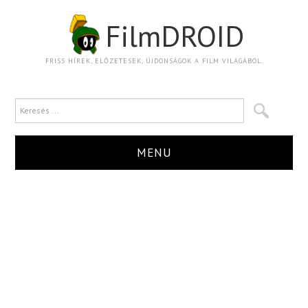
FilmDROID
FRISS HÍREK, ELŐZETESEK, ÚJDONSÁGOK A FILM VILÁGÁBÓL.
MENU
HÍR
TRAILER
KRITIKA
BOXOFFICE