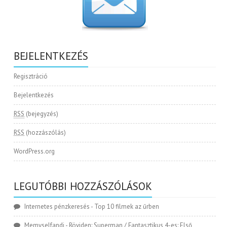
BEJELENTKEZÉS
Regisztráció
Bejelentkezés
RSS
(bejegyzés)
RSS
(hozzászólás)
WordPress.org
LEGUTÓBBI HOZZÁSZÓLÁSOK
Internetes pénzkeresés
-
Top 10 filmek az űrben
Memyselfandi
-
Röviden: Superman / Fantasztikus 4-es: Első