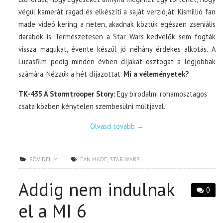
végül kamerát ragad és elkészíti a saját verzióját. Kismillió fan
made videó kering a neten, akadnak köztük egészen zseniális
darabok is. Természetesen a Star Wars kedvelők sem fogták
vissza magukat, évente készül jó néhány érdekes alkotás. A
Lucasfilm pedig minden évben díjakat osztogat a legjobbak
számára. Nézzük a hét díjazottat.
Mi a véleményetek?
TK-435 A Stormtrooper Story:
Egy birodalmi rohamosztagos
csata közben kénytelen szembesülni múltjával.
Olvasd tovább
→
RÖVIDFILM
FAN MADE
,
STAR WARS
Addig nem indulnak
0
el a MI 6