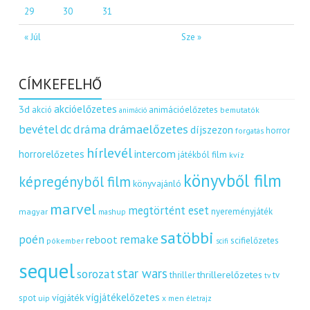
29
30
31
« Júl
Sze »
CÍMKEFELHŐ
akcióelőzetes
3d
akció
animációelőzetes
bemutatók
animáció
dráma
drámaelőzetes
bevétel
dc
díjszezon
horror
forgatás
hírlevél
intercom
horrorelőzetes
játékból film
kvíz
könyvből film
képregényből film
könyvajánló
marvel
megtörtént eset
nyereményjáték
magyar
mashup
satöbbi
remake
poén
reboot
scifielőzetes
pókember
scifi
sequel
star wars
sorozat
thrillerelőzetes
thriller
tv
tv
vígjátékelőzetes
vígjáték
spot
uip
x men
életrajz