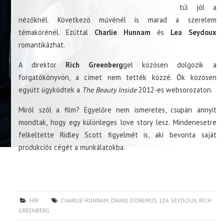
túl jól a
nézőknél. Következő művénél is marad a szerelem
témakörénél. Ezúttal
Charlie Hunnam
és
Lea Seydoux
romantikázhat.
A direktor
Rich Greenberg
gel közösen dolgozik a
forgatókönyvön, a címet nem tették közzé. Ők közösen
együtt ügyködtek a
The Beauty Inside
2012-es websorozaton.
Miről szól a film? Egyelőre nem ismeretes, csupán annyit
mondtak, hogy egy különleges love story lesz. Mindenesetre
felkeltette Ridley Scott figyelmét is, aki bevonta saját
produkciós cégét a munkálatokba.
HÍR
CHARLIE HUNNAM
,
DRAKE DOREMUS
,
LEA SEYDOUX
,
RICH
GREENBERG