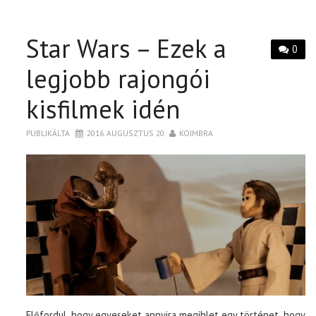
Star Wars – Ezek a
0
legjobb rajongói
kisfilmek idén
PUBLIKÁLTA
2016. AUGUSZTUS 20.
KOIMBRA
Előfordul, hogy egyeseket annyira megihlet egy történet, hogy