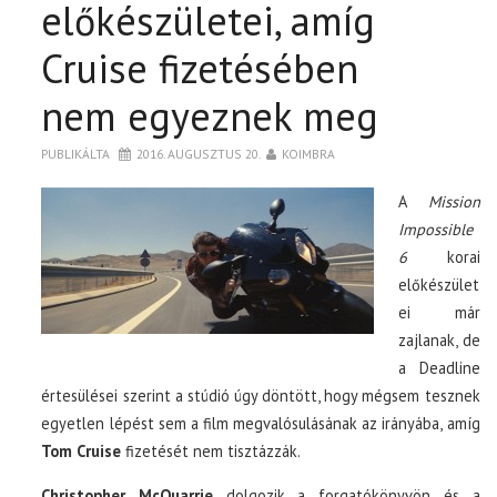
előkészületei, amíg
Cruise fizetésében
nem egyeznek meg
PUBLIKÁLTA
2016. AUGUSZTUS 20.
KOIMBRA
A
Mission
Impossible
6
korai
előkészület
ei már
zajlanak, de
a Deadline
értesülései szerint a stúdió úgy döntött, hogy mégsem tesznek
egyetlen lépést sem a film megvalósulásának az irányába, amíg
Tom Cruise
fizetését nem tisztázzák.
Christopher McQuarrie
dolgozik a forgatókönyvön és a