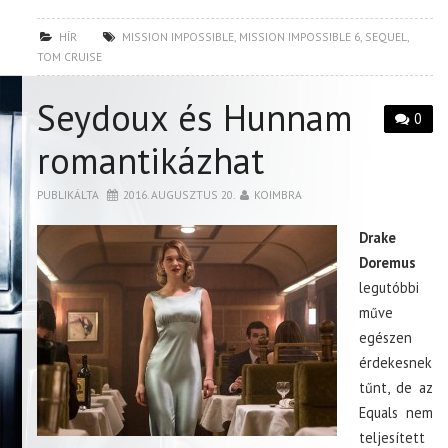
HÍR
MISSION IMPOSSIBLE
,
MISSION IMPOSSIBLE 6
,
SEQUEL
,
TOM CRUISE
Seydoux és Hunnam
0
romantikázhat
PUBLIKÁLTA
2016. AUGUSZTUS 20.
KOIMBRA
Drake
Doremus
legutóbbi
műve
egészen
érdekesnek
tűnt, de az
Equals nem
teljesített