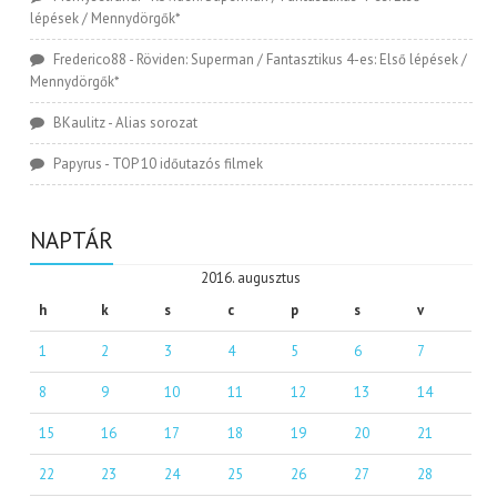
lépések / Mennydörgők*
Frederico88
-
Röviden: Superman / Fantasztikus 4-es: Első lépések /
Mennydörgők*
BKaulitz
-
Alias sorozat
Papyrus
-
TOP 10 időutazós filmek
NAPTÁR
2016. augusztus
h
k
s
c
p
s
v
1
2
3
4
5
6
7
8
9
10
11
12
13
14
15
16
17
18
19
20
21
22
23
24
25
26
27
28