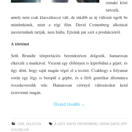
remake közé
tartozik,
amely nem csak klasszikussá vált, de inkább az új változat ugrik be
mindenkinek, mint a régi film. David Cronenberg alkotását
mesterműnek tartják, nem hiába. Ejtsünk pár szót a produkcióról.
A történet
Seth Brundle teleportációs berendezésen dolgozik, hamarosan
elkészül a munkával. Viszont egy élőlényen is kipróbálná a gépet, és
úgy dönt, hogy saját magán végzi el a tesztet. Csakhogy a folyamat
során egy légy is berepül a gépbe, és a férfi genetikai állománya
összekeveredik vele. Hamarosan szörnyű változásokat kezd
észrevenni magán.
Olvasd tovább
→
CIKK
,
KULISSZA
A LÉGY
,
DAVID CRONENBERG
,
GEENA DAVIS
,
JEFF
GOLDBLUM