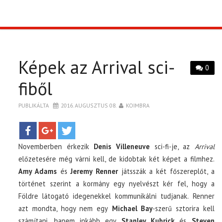
TOP10
KULISSZA
Képek az Arrival sci-
0
CIKK
fiből
PUBLIKÁLTA
2016. AUGUSZTUS 08.
KOIMBRA
PÓLÓ RENDELÉS
Novemberben érkezik
Denis Villeneuve
sci-fi-je, az
Arrival
előzetesére még várni kell, de kidobtak két képet a filmhez.
Amy Adams
és
Jeremy Renner
játsszák a két főszereplőt, a
történet szerint a kormány egy nyelvészt kér fel, hogy a
Földre látogató idegenekkel kommunikálni tudjanak. Renner
azt mondta, hogy nem egy
Michael Bay
-szerű sztorira kell
számítani, hanem inkább egy
Stanley Kubrick
és
Steven