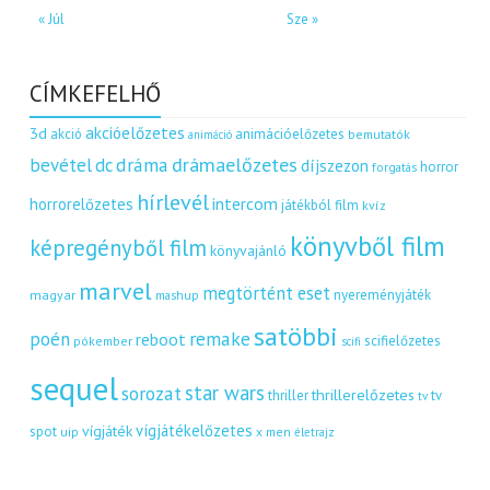
« Júl
Sze »
CÍMKEFELHŐ
akcióelőzetes
3d
akció
animációelőzetes
bemutatók
animáció
dráma
drámaelőzetes
bevétel
dc
díjszezon
horror
forgatás
hírlevél
intercom
horrorelőzetes
játékból film
kvíz
könyvből film
képregényből film
könyvajánló
marvel
megtörtént eset
nyereményjáték
magyar
mashup
satöbbi
remake
poén
reboot
scifielőzetes
pókember
scifi
sequel
star wars
sorozat
thrillerelőzetes
thriller
tv
tv
vígjátékelőzetes
vígjáték
spot
uip
x men
életrajz