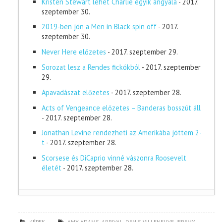
Kristen Stewart lehet Charlie egyik angyala
- 2017.
szeptember 30.
2019-ben jön a Men in Black spin off
- 2017.
szeptember 30.
Never Here előzetes
- 2017. szeptember 29.
Sorozat lesz a Rendes fickókból
- 2017. szeptember
29.
Apavadászat előzetes
- 2017. szeptember 28.
Acts of Vengeance előzetes – Banderas bosszút áll
- 2017. szeptember 28.
Jonathan Levine rendezheti az Amerikába jöttem 2-
t
- 2017. szeptember 28.
Scorsese és DiCaprio vinné vászonra Roosevelt
életét
- 2017. szeptember 28.
KÉPEK
AMY ADAMS
,
ARRIVAL
,
DENIS VILLENEUVE
,
JEREMY