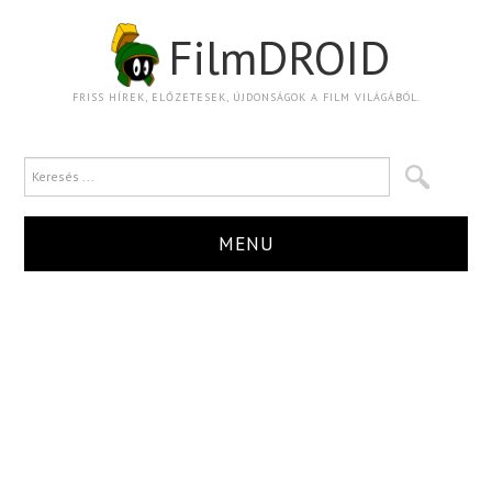
FilmDROID
FRISS HÍREK, ELŐZETESEK, ÚJDONSÁGOK A FILM VILÁGÁBÓL.
MENU
HÍR
TRAILER
KRITIKA
BOXOFFICE