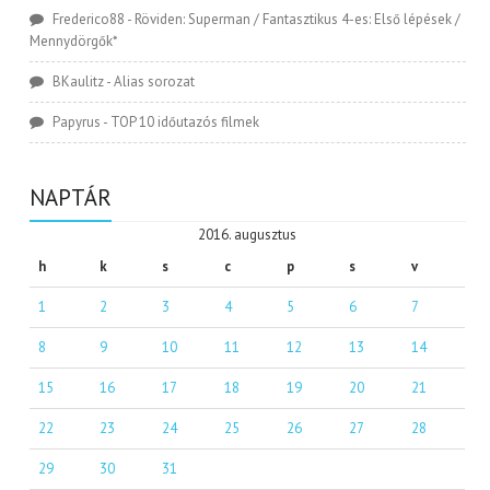
Frederico88
-
Röviden: Superman / Fantasztikus 4-es: Első lépések /
Mennydörgők*
BKaulitz
-
Alias sorozat
Papyrus
-
TOP 10 időutazós filmek
NAPTÁR
2016. augusztus
h
k
s
c
p
s
v
1
2
3
4
5
6
7
8
9
10
11
12
13
14
15
16
17
18
19
20
21
22
23
24
25
26
27
28
29
30
31