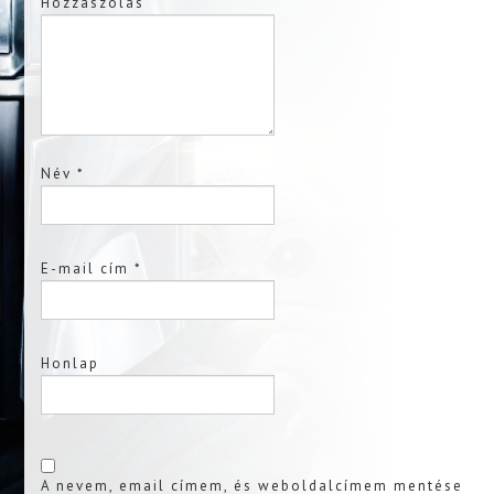
Hozzászólás
Név
*
E-mail cím
*
Honlap
A nevem, email címem, és weboldalcímem mentése