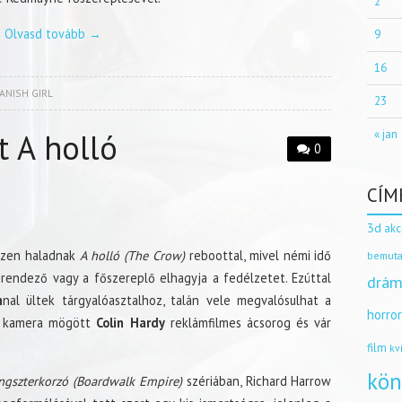
2
Olvasd tovább
→
9
16
ANISH GIRL
23
t A holló
« jan
0
CÍM
3d
akc
zen haladnak
A holló (The Crow)
reboottal, mivel némi idő
bemuta
 rendező vagy a főszereplő elhagyja a fedélzetet. Ezúttal
drám
n
nal ültek tárgyalóasztalhoz, talán vele megvalósulhat a
horro
A kamera mögött
Colin Hardy
reklámfilmes ácsorog és vár
film
kv
kön
gszterkorzó (Boardwalk Empire)
szériában, Richard Harrow