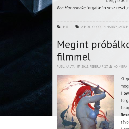
bérgyilkos m
Ben Hur remake
forgatásán vesz részt, 
HÍR
A HOLLÓ
,
COLIN HARDY
,
JACK 
Megint próbálko
filmmel
PUBLIKÁLTA
2015. FEBRUÁR 27.
KOIMBRA
Ki g
megp
How
for
felü
Ros
távo