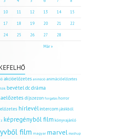
3
4
5
6
7
8
10
11
12
13
14
15
17
18
19
20
21
22
24
25
26
27
28
Már »
KEFELHŐ
akcióelőzetes
ió
animációelőzetes
animáció
dráma
bevétel
dc
tók
aelőzetes
díjszezon
horror
forgatás
hírlevél
intercom
relőzetes
játékból
képregényből film
könyvajánló
íz
yvből film
marvel
magyar
mashup