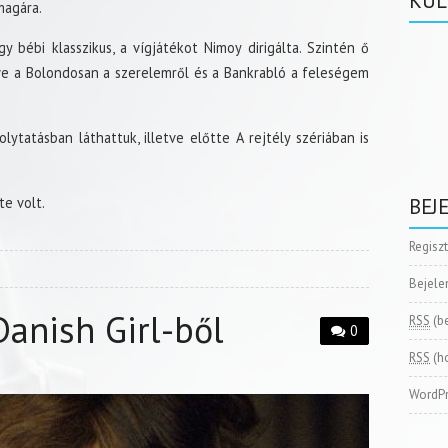
KÜL
magára.
 bébi klasszikus, a vígjátékot Nimoy dirigálta. Szintén ő
tve a Bolondosan a szerelemről és a Bankrabló a feleségem
ytatásban láthattuk, illetve előtte A rejtély szériában is
e volt.
BEJ
Regisz
Bejele
Danish Girl-ből
RSS
(b
0
RSS
(h
WordPr