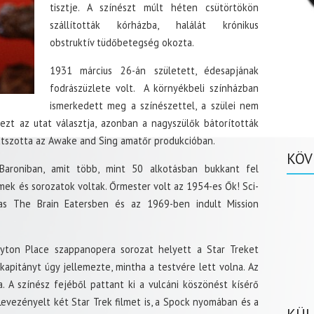
tisztje. A színészt múlt héten csütörtökön
szállították kórházba, halálát krónikus
obstruktív tüdőbetegség okozta.
1931 március 26-án született, édesapjának
fodrászüzlete volt. A környékbeli színházban
ismerkedett meg a színészettel, a szülei nem
ezt az utat választja, azonban a nagyszülők bátorították
átszotta az Awake and Sing amatőr produkcióban.
KÖV
aroniban, amit több, mint 50 alkotásban bukkant fel
lmek és sorozatok voltak. Őrmester volt az 1954-es Ők! Sci-
-as The Brain Eatersben és az 1969-ben indult Mission
yton Place szappanopera sorozat helyett a Star Treket
 kapitányt úgy jellemezte, mintha a testvére lett volna. Az
ta. A színész fejéből pattant ki a vulcáni köszönést kísérő
Levezényelt két Star Trek filmet is, a Spock nyomában és a