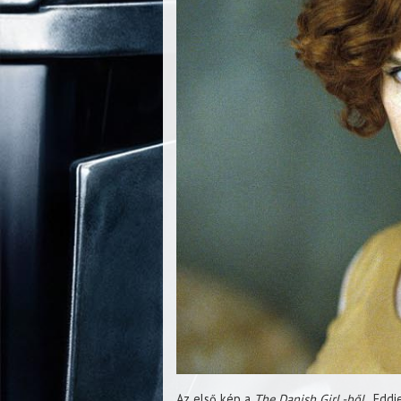
Az első kép a
The Danish Girl -ből,
Eddie