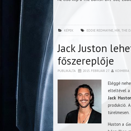
KÉPEK
EDDIE REDMAYNE
,
HÍR
,
THE D
Jack Juston lehe
főszereplője
PUBLIKÁLTA
2015. FEBRUÁR 27.
KOIMBRA
Eléggé nehe
elteltével a
Jack Husto
produkció. 
türelmesen.
Huston a
Gen