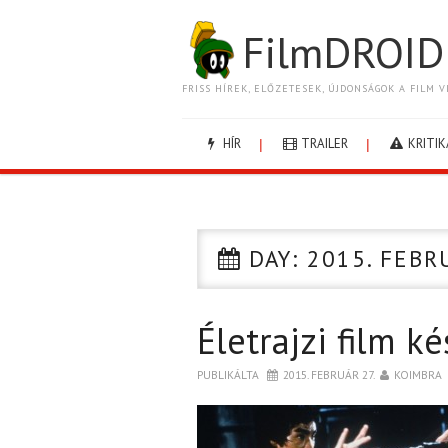
FilmDROID
FRISS HÍREK, ELŐZETESEK, ÚJDONSÁGOK A FILM V
HÍR
TRAILER
KRITIK
DAY:
2015. FEBR
Életrajzi film k
PUBLIKÁLTA
2015. FEBRUÁR 27.
KOIMBRA