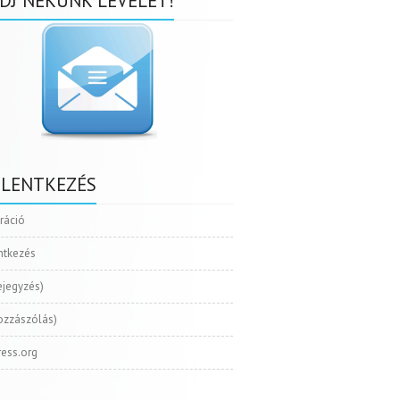
DJ NEKÜNK LEVELET!
ELENTKEZÉS
tráció
ntkezés
ejegyzés)
ozzászólás)
ess.org