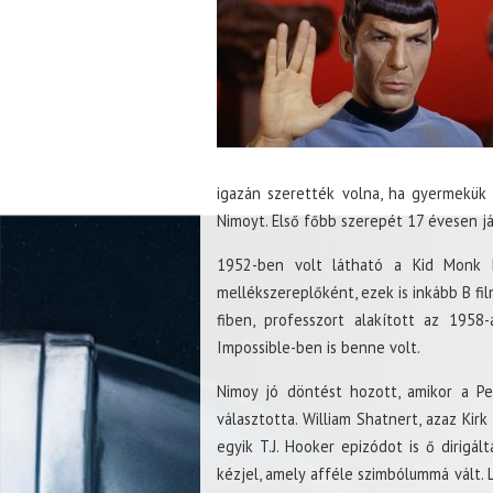
igazán szerették volna, ha gyermekük 
Nimoyt. Első főbb szerepét 17 évesen j
1952-ben volt látható a Kid Monk B
mellékszereplőként, ezek is inkább B fi
fiben, professzort alakított az 1958
Impossible-ben is benne volt.
Nimoy jó döntést hozott, amikor a Pe
választotta. William Shatnert, azaz Kirk
egyik T.J. Hooker epizódot is ő dirigál
kézjel, amely afféle szimbólummá vált. 