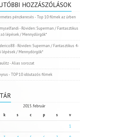
UTÓBBI HOZZÁSZÓLÁSOK
ernetes pénzkeresés
-
Top 10 filmek az űrben
myselfandi
-
Röviden: Superman / Fantasztikus
Első lépések / Mennydörgők*
ederico88
-
Röviden: Superman / Fantasztikus 4-
ső lépések / Mennydörgők*
aulitz
-
Alias sorozat
pyrus
-
TOP 10 időutazós filmek
TÁR
2015. február
k
s
c
p
s
v
1