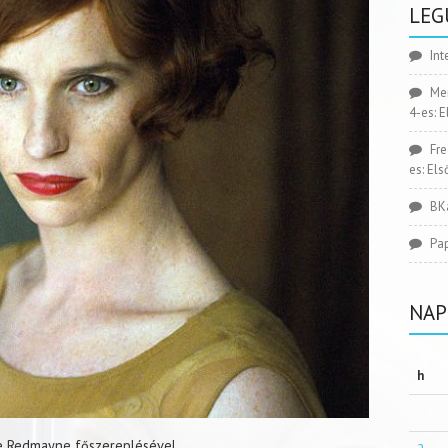
LEG
Int
Me
4-es: 
Fr
es: El
BK
Pa
NAP
h
 Redmayne főszereplésével.