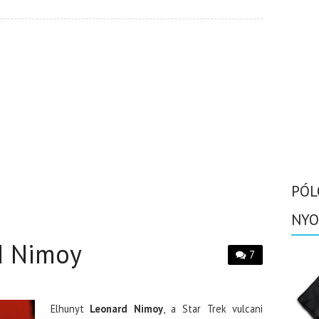
PÓL
NYO
d Nimoy
7
Elhunyt
Leonard Nimoy
, a Star Trek vulcani