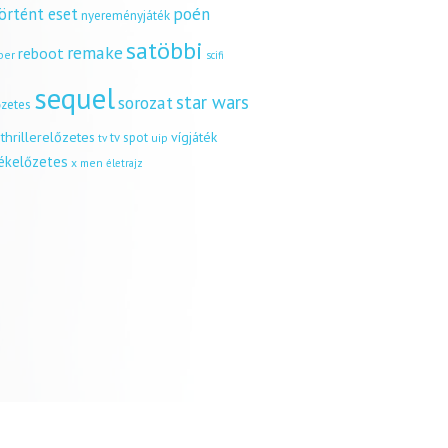
örtént eset
poén
nyereményjáték
satöbbi
remake
reboot
ber
scifi
sequel
star wars
sorozat
őzetes
thrillerelőzetes
vígjáték
tv spot
uip
tv
tékelőzetes
x men
életrajz