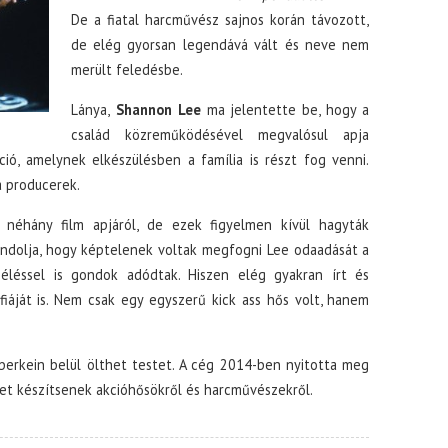
De a fiatal harcművész sajnos korán távozott,
de elég gyorsan legendává vált és neve nem
merült feledésbe.
Lánya,
Shannon Lee
ma jelentette be, hogy a
család közreműködésével megvalósul apja
kció, amelynek elkészülésben a família is részt fog venni.
 producerek.
néhány film apjáról, de ezek figyelmen kívül hagyták
ndolja, hogy képtelenek voltak megfogni Lee odaadását a
éléssel is gondok adódtak. Hiszen elég gyakran írt és
zifiáját is. Nem csak egy egyszerű kick ass hős volt, hanem
berkein belül ölthet testet. A cég 2014-ben nyitotta meg
ket készítsenek akcióhősökről és harcművészekről.