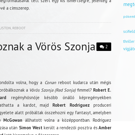
egformálásával tett szert egy kis ismertségre, jelenleg a
megt
övé a címszerep.
pókem
HUSTON
,
REBOOT
scifiel
thriller
znak a Vörös Szonja
2
vígjá
ondolta volna, hogy a
Conan
reboot kudarca után mégis
róbálkoznak a
Vörös Szonja (Red Sonja)
fimmel?
Robert E.
ard
regényhősnője később önálló képregényekben
gathatta a kardot, majd
Robert Rodriguez
produceri
gyelete alatt próbáltak összehozni egy fantasyt, amelyben
e McGowan
állhatott volna a középpontban. Rodriguez
zása után
Simon West
került a rendezői posztra és
Amber