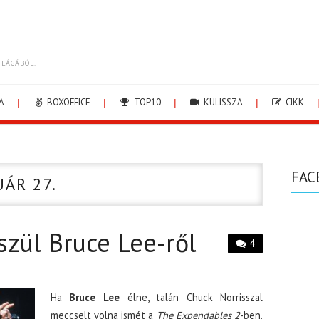
ILÁGÁBÓL.
A
BOXOFFICE
TOP10
KULISSZA
CIKK
FAC
UÁR 27.
észül Bruce Lee-ről
4
Ha
Bruce Lee
élne, talán Chuck Norrisszal
meccselt volna ismét a
The Expendables 2
-ben.