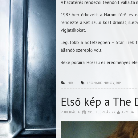
A hazatérés rendezői teendőit vállalta 
1987-ben érkezett a Három férfi és egy
rendezte a Két szülő közt drámát, ille
vígjátékokat.
Legutóbb a Sötétségben – Star Trek fol
állandó szereplő volt.
Béke poraira. Hosszú és eredményes élet
HÍR
LEONARD NIMOY
,
RIP
Első kép a The 
PUBLIKÁLTA
2015. FEBRUÁR 27.
ARMIDA