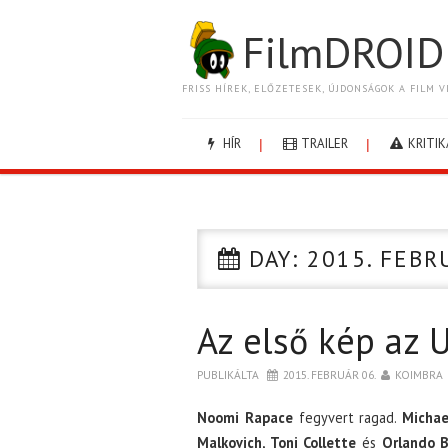
FilmDROID
FRISS HÍREK, ELŐZETESEK, ÚJDONSÁGOK A FILM V
HÍR
TRAILER
KRITIK
DAY:
2015. FEBR
Az első kép az 
PUBLIKÁLTA
2015. FEBRUÁR 06.
KOIMBRA
Noomi Rapace
fegyvert ragad.
Michae
Malkovich, Toni Collette
és
Orlando 