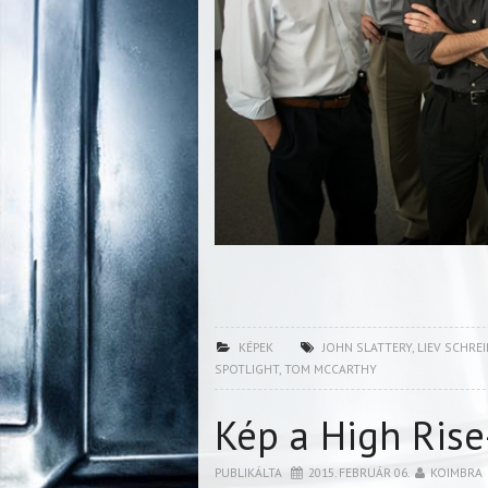
KÉPEK
JOHN SLATTERY
,
LIEV SCHRE
SPOTLIGHT
,
TOM MCCARTHY
Kép a High Rise
PUBLIKÁLTA
2015. FEBRUÁR 06.
KOIMBRA