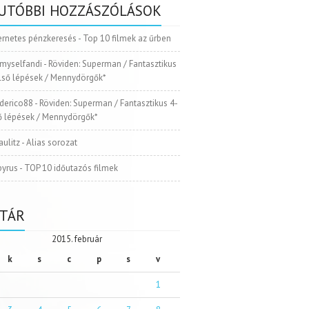
UTÓBBI HOZZÁSZÓLÁSOK
ernetes pénzkeresés
-
Top 10 filmek az űrben
myselfandi
-
Röviden: Superman / Fantasztikus
Első lépések / Mennydörgők*
ederico88
-
Röviden: Superman / Fantasztikus 4-
ső lépések / Mennydörgők*
aulitz
-
Alias sorozat
pyrus
-
TOP 10 időutazós filmek
TÁR
2015. február
k
s
c
p
s
v
1