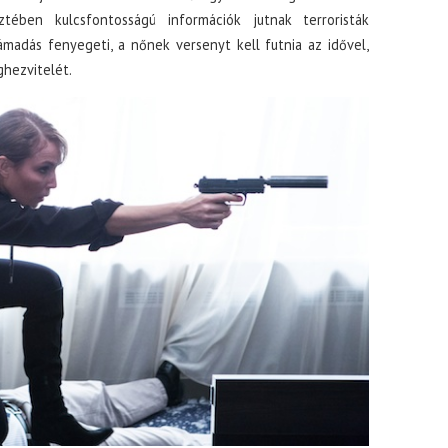
tében kulcsfontosságú információk jutnak terroristák
támadás fenyegeti, a nőnek versenyt kell futnia az idővel,
hezvitelét.