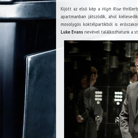
Kijött az első kép a
High Rise
thrillerb
apartmanban játszódik, ahol kiélesedik
mosolygós koktélpartikból is erőszako
Luke Evans
nevével találkozhatunk a st