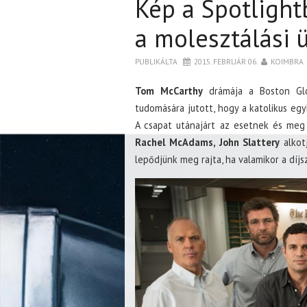
Kép a Spotligh
a molesztálási 
PUBLIKÁLTA
2015. FEBRUÁR 06.
KOIMBRA
Tom McCarthy
drámája a Boston Globe
tudomására jutott, hogy a katolikus eg
A csapat utánajárt az esetnek és meg 
Rachel McAdams, John Slattery
alkot
lepődjünk meg rajta, ha valamikor a díjs