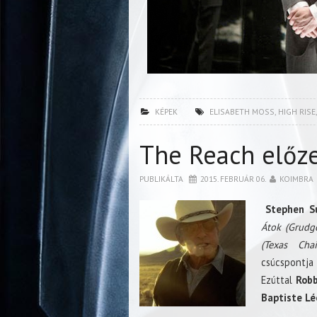
KÉPEK
ELISABETH MOSS
,
HIGH RISE
The Reach előz
PUBLIKÁLTA
2015. FEBRUÁR 06.
KOIMBRA
Stephen S
Átok (Grudg
(Texas Cha
csúcspontja
Ezúttal
Rob
Baptiste Lé