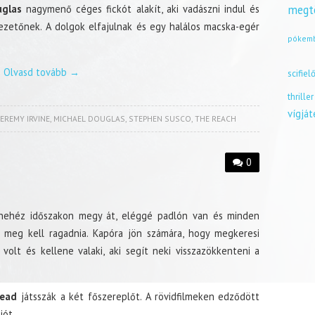
uglas
nagymenő céges fickót alakít, aki vadászni indul és
megt
zetőnek. A dolgok elfajulnak és egy halálos macska-egér
pókem
Olvasd tovább
→
scifiel
thriller
vígjá
JEREMY IRVINE
,
MICHAEL DOUGLAS
,
STEPHEN SUSCO
,
THE REACH
0
nehéz időszakon megy át, eléggé padlón van és minden
 meg kell ragadnia. Kapóra jön számára, hogy megkeresi
volt és kellene valaki, aki segít neki visszazökkenteni a
tead
játsszák a két főszereplőt. A rövidfilmeken edződött
iót.