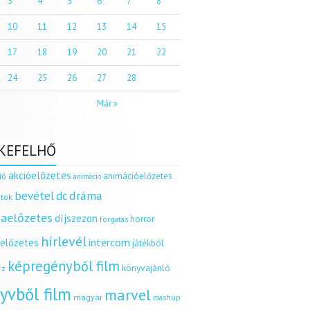
3
4
5
6
7
8
10
11
12
13
14
15
17
18
19
20
21
22
24
25
26
27
28
Már »
KEFELHŐ
akcióelőzetes
ió
animációelőzetes
animáció
dráma
bevétel
dc
tók
aelőzetes
díjszezon
horror
forgatás
hírlevél
intercom
relőzetes
játékból
képregényből film
könyvajánló
íz
yvből film
marvel
magyar
mashup