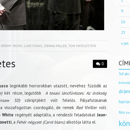
2
9
16
23
« jan
,
JEREMY IRONS
,
LUKE EVANS
,
SIENNA MILLER
,
TOM HIDDLESTON
etes
CÍM
0
3d
akc
bemuta
usco
leginkább horrorokban utazott, nevéhez fűződik az
drám
e)
két része, legutóbb
A texasi láncfűrészes: Az örökség
insaw 3D)
szkriptjéért volt felelős. Pályafutásának
horro
 a visszafogottan csordogáló, de remek
Red
thriller volt.
film
kv
b White
regényét adaptálta, a rendezői feladatokat
Jean-
kön
onetti
, a
Fehér négyzet (Carré blanc)
alkotója látta el.