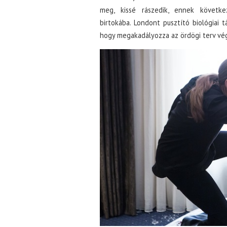
meg, kissé rászedik, ennek következ
birtokába. Londont pusztító biológiai 
hogy megakadályozza az ördögi terv vég