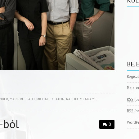
KÜL
BEJ
Regisz
Bejele
INBER
,
MARK RUFFALO
,
MICHAEL KEATON
,
RACHEL MCADAMS
,
RSS
(b
RSS
(h
-ból
WordPr
0