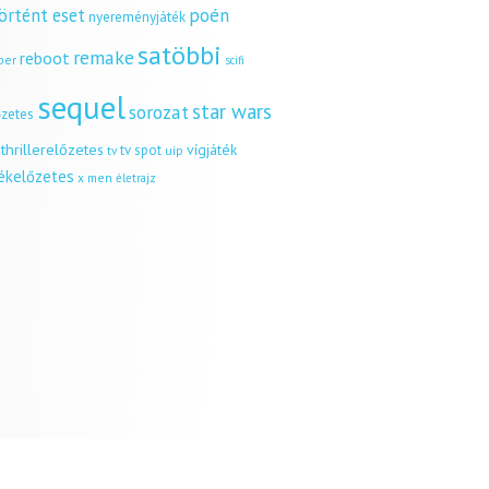
örtént eset
poén
nyereményjáték
satöbbi
remake
reboot
ber
scifi
sequel
star wars
sorozat
őzetes
thrillerelőzetes
vígjáték
tv spot
uip
tv
tékelőzetes
x men
életrajz