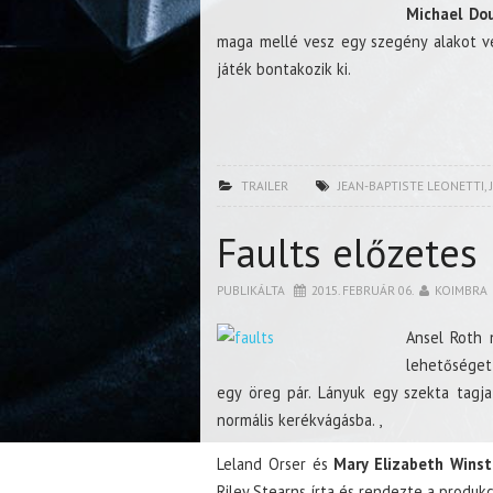
Michael Do
maga mellé vesz egy szegény alakot ve
játék bontakozik ki.
TRAILER
JEAN-BAPTISTE LEONETTI
,
Faults előzetes
PUBLIKÁLTA
2015. FEBRUÁR 06.
KOIMBRA
Ansel Roth 
lehetőséget
egy öreg pár. Lányuk egy szekta tagja 
normális kerékvágásba. ,
Leland Orser és
Mary Elizabeth Wins
Riley Stearns írta és rendezte a produkc