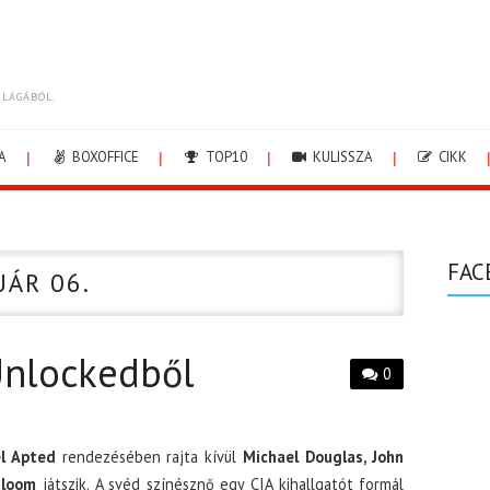
ILÁGÁBÓL.
A
BOXOFFICE
TOP10
KULISSZA
CIKK
FAC
UÁR 06.
Unlockedből
0
l Apted
rendezésében rajta kívül
Michael Douglas, John
Bloom
játszik. A svéd színésznő egy CIA kihallgatót formál