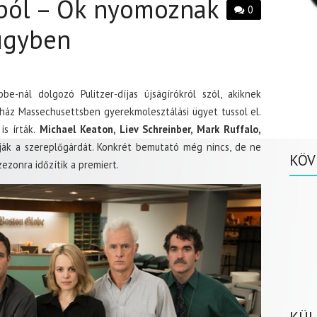
tból – Ők nyomoznak
0
ügyben
-nál dolgozó Pulitzer-díjas újságírókról szól, akiknek
yház Massechusettsben gyerekmolesztálási ügyet tussol el.
is írták.
Michael Keaton, Liev Schreinber, Mark Ruffalo,
ják a szereplőgárdát. Konkrét bemutató még nincs, de ne
KÖV
zezonra időzítik a premiert.