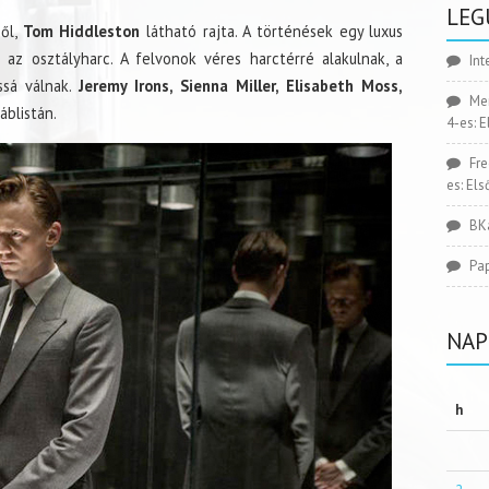
LEG
ől,
Tom Hiddleston
látható rajta. A történések egy luxus
 az osztályharc. A felvonok véres harctérré alakulnak, a
Int
ssá válnak.
Jeremy Irons, Sienna Miller, Elisabeth Moss,
Me
áblistán.
4-es: 
Fr
es: El
BK
Pa
NAP
h