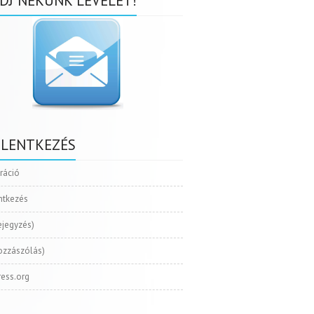
DJ NEKÜNK LEVELET!
ELENTKEZÉS
tráció
ntkezés
ejegyzés)
ozzászólás)
ess.org