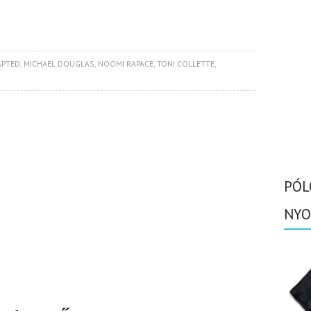
APTED
,
MICHAEL DOUGLAS
,
NOOMI RAPACE
,
TONI COLLETTE
,
PÓL
NYO