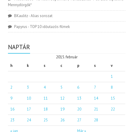
Mennydörgők*
BKaulitz
-
Alias sorozat
Papyrus
-
TOP 10 időutazós filmek
NAPTÁR
2015. február
h
k
s
c
p
s
v
1
2
3
4
5
6
7
8
9
10
11
12
13
14
15
16
17
18
19
20
21
22
23
24
25
26
27
28
« jan
Már »