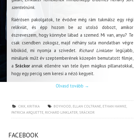
szentelnünk.
Ráérősen pakolgatok, te évődve még rám tukmálsz egy régi
relikviát, és épp hozom be az utolsó dobozt, amikor
észreveszem, hogy könnybe lábad a szemed. Mi van, anyu? Te
csak csendben zokogsz, majd néhány suta mondatban végre
kibököd, mi nyomja a szívedet.
Richard Linklater
legújabb,
minálunk múlt év szeptemberének közepén bemutatott filmje,
a
Sráckor
annak ellenére van tele ilyen mágikus pillanatokkal,
hogy egy percig sem keresi a néző kegyeit.
Olvasd tovább
→
CIKK
,
KRITIKA
BOYHOOD
,
ELLAN COLTRANE
,
ETHAN HAWKE
,
PATRICIA ARQUETTE
,
RICHARD LINKLATER
,
SRÁCKOR
FACEBOOK