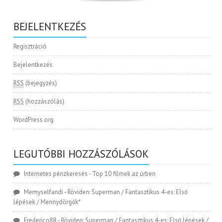
BEJELENTKEZÉS
Regisztráció
Bejelentkezés
RSS
(bejegyzés)
RSS
(hozzászólás)
WordPress.org
LEGUTÓBBI HOZZÁSZÓLÁSOK
Internetes pénzkeresés
-
Top 10 filmek az űrben
Memyselfandi
-
Röviden: Superman / Fantasztikus 4-es: Első
lépések / Mennydörgők*
Frederico88
-
Röviden: Superman / Fantasztikus 4-es: Első lépések /