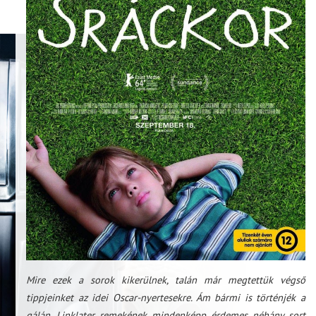
Mire ezek a sorok kikerülnek, talán már megtettük végső
tippjeinket az idei Oscar-nyertesekre. Ám bármi is történjék a
gálán, Linklater remekének mindenképp érdemes néhány sort