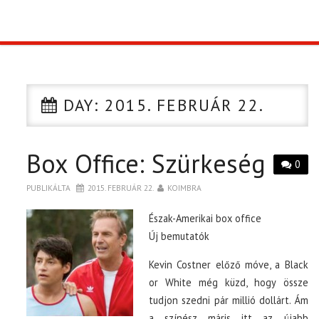
TOP10
KULISSZA
DAY:
2015. FEBRUÁR 22.
CIKK
Box Office: Szürkeség
PÓLÓ RENDELÉS
0
PUBLIKÁLTA
2015. FEBRUÁR 22.
KOIMBRA
Észak-Amerikai box office
Új bemutatók
Kevin Costner előző móve, a Black
or White még küzd, hogy össze
tudjon szedni pár millió dollárt. Ám
a színész máris itt az újabb