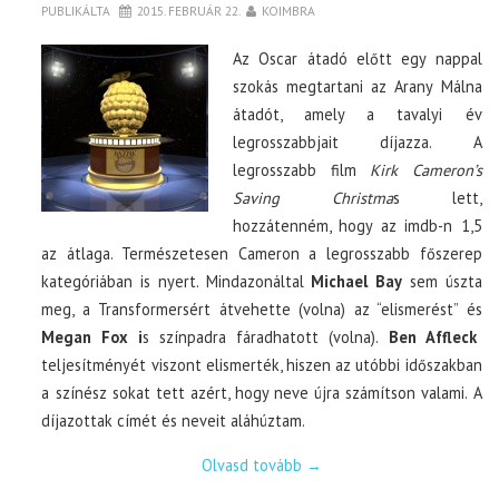
PUBLIKÁLTA
2015. FEBRUÁR 22.
KOIMBRA
Az Oscar átadó előtt egy nappal
szokás megtartani az Arany Málna
átadót, amely a tavalyi év
legrosszabbjait díjazza. A
legrosszabb film
Kirk Cameron’s
Saving Christma
s lett,
hozzátenném, hogy az imdb-n 1,5
az átlaga. Természetesen Cameron a legrosszabb főszerep
kategóriában is nyert. Mindazonáltal
Michael Bay
sem úszta
meg, a Transformersért átvehette (volna) az “elismerést” és
Megan Fox i
s színpadra fáradhatott (volna).
Ben Affleck
teljesítményét viszont elismerték, hiszen az utóbbi időszakban
a színész sokat tett azért, hogy neve újra számítson valami. A
díjazottak címét és neveit aláhúztam.
Olvasd tovább
→