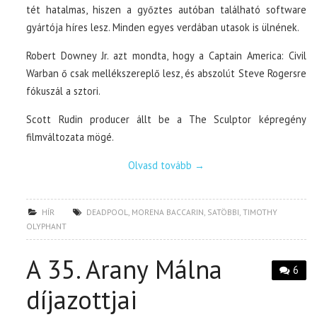
tét hatalmas, hiszen a győztes autóban található software
gyártója híres lesz. Minden egyes verdában utasok is ülnének.
Robert Downey Jr. azt mondta, hogy a Captain America: Civil
Warban ő csak mellékszereplő lesz, és abszolút Steve Rogersre
fókuszál a sztori.
Scott Rudin producer állt be a The Sculptor képregény
filmváltozata mögé.
Olvasd tovább
→
HÍR
DEADPOOL
,
MORENA BACCARIN
,
SATÖBBI
,
TIMOTHY
OLYPHANT
A 35. Arany Málna
6
díjazottjai