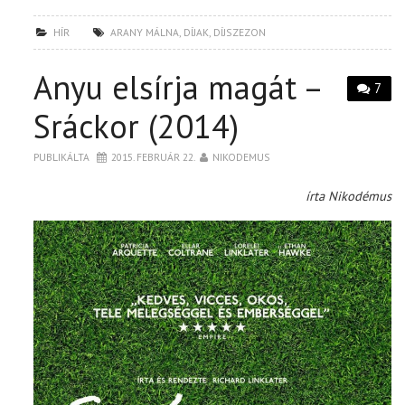
HÍR
ARANY MÁLNA
,
DÍJAK
,
DÍJSZEZON
Anyu elsírja magát –
7
Sráckor (2014)
PUBLIKÁLTA
2015. FEBRUÁR 22.
NIKODEMUS
írta Nikodémus