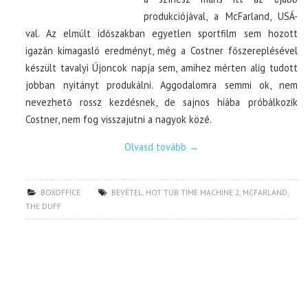
produkciójával, a McFarland, USÁ-
val. Az elmúlt időszakban egyetlen sportfilm sem hozott
igazán kimagasló eredményt, még a Costner főszereplésével
készült tavalyi Újoncok napja sem, amihez mérten alig tudott
jobban nyitányt produkálni. Aggodalomra semmi ok, nem
nevezhető rossz kezdésnek, de sajnos hiába próbálkozik
Costner, nem fog visszajutni a nagyok közé.
Olvasd tovább
→
BOXOFFICE
BEVÉTEL
,
HOT TUB TIME MACHINE 2
,
MCFARLAND
,
THE DUFF