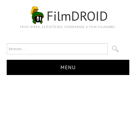
FilmDROID
FRISS HÍREK, ELŐZETESEK, ÚJDONSÁGOK A FILM VILÁGÁBÓL.
MENU
HÍR
TRAILER
KRITIKA
BOXOFFICE