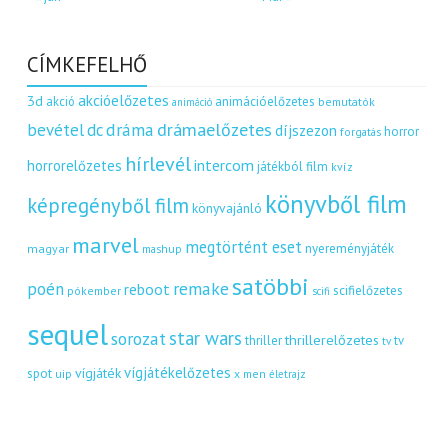
CÍMKEFELHŐ
akcióelőzetes
3d
akció
animációelőzetes
bemutatók
animáció
dráma
drámaelőzetes
bevétel
dc
díjszezon
horror
forgatás
hírlevél
intercom
horrorelőzetes
játékból film
kvíz
könyvből film
képregényből film
könyvajánló
marvel
megtörtént eset
nyereményjáték
magyar
mashup
satöbbi
remake
poén
reboot
scifielőzetes
pókember
scifi
sequel
star wars
sorozat
thrillerelőzetes
thriller
tv
tv
vígjátékelőzetes
vígjáték
spot
uip
x men
életrajz