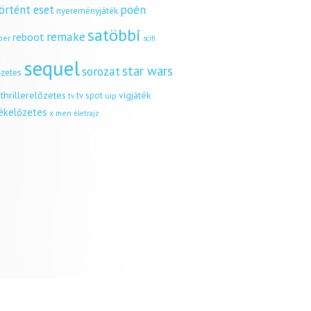
örtént eset
poén
nyereményjáték
satöbbi
remake
reboot
ber
scifi
sequel
star wars
sorozat
őzetes
thrillerelőzetes
vígjáték
tv spot
uip
tv
tékelőzetes
x men
életrajz