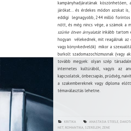
kampányhadjáratának köszönhetően, a
járókat… és érdekes módon azokat is, 
eddigi legnagyobb, 244 millió forintos
nőtt, és még nincs vége, a számok a 
szürke ötven árnyalatát
inkább tartom e
hogyan vélekednek, mit reagálnak az 
vagy könyvkedvelők) mikor a szexualitá
burkolt szadomazochizmusnak (vagy aká
tovább megyek: olyan szép társadalmi
internetes kultúrából, vagyis az 
kapcsolatok, önbecsapás, prűdség, naiv
a szakembereknek vagy diploma előtt 
témaválasztás lehetne.
KRITIKA
ANASTASIA STEELE
,
DAKOT
NET
,
ROMANTIKA
,
SZERELEM
,
ZENE