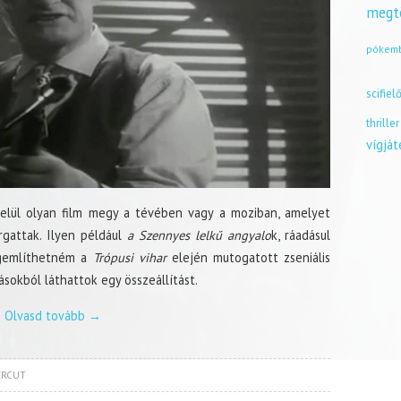
megt
pókem
scifiel
thriller
vígjá
belül olyan film megy a tévében vagy a moziban, amelyet
rgattak. Ilyen például
a Szennyes lelkű angyalo
k, ráadásul
egemlíthetném a
Trópusi vihar
elején mutogatott zseniális
ásokból láthattok egy összeállítást.
Olvasd tovább
→
ERCUT