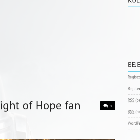
KÜL
BEJ
Regisz
Bejele
RSS
(b
Light of Hope fan
5
RSS
(h
WordPr