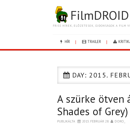
FilmDROID
FRISS HÍREK, ELŐZETESEK, ÚJDONSÁGOK A FILM V
HÍR
TRAILER
KRITIK
DAY:
2015. FEBR
A szürke ötven á
Shades of Grey)
PUBLIKÁLTA
2015. FEBRUÁR 28.
DORO_