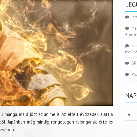
LEG
Int
Me
4-es: 
Fr
es: El
BK
Pa
NAP
 manga, majd jött az anime is. Az eltelt évtizedek alatt a
h
ből, Japánban még mindig rengetegen rajonganak érte és
tévében.