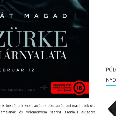
PÓL
NYO
n is beszéljünk kicsit arról az alkotásról, ami már hetek óta
 témájának és véleményem szerint zseniális előzetes