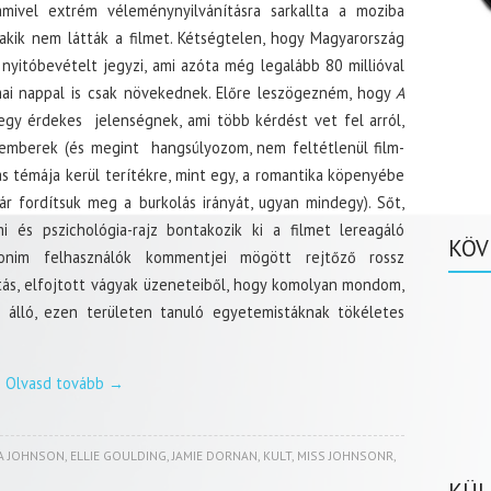
mivel extrém véleménynyilvánításra sarkallta a moziba
akik nem látták a filmet. Kétségtelen, hogy Magyarország
 nyitóbevételt jegyzi, ami azóta még legalább 80 millióval
mai nappal is csak növekednek. Előre leszögezném, hogy
A
gy érdekes jelenségnek, ami több kérdést vet fel arról,
emberek (és megint hangsúlyozom, nem feltétlenül film-
s témája kerül terítékre, mint egy, a romantika köpenyébe
r fordítsuk meg a burkolás irányát, ugyan mindegy). Sőt,
 és pszichológia-rajz bontakozik ki a filmet lereagáló
KÖV
anonim felhasználók kommentjei mögött rejtőző rossz
itás, elfojtott vágyak üzeneteiből, hogy komolyan mondom,
álló, ezen területen tanuló egyetemistáknak tökéletes
Olvasd tovább
→
A JOHNSON
,
ELLIE GOULDING
,
JAMIE DORNAN
,
KULT
,
MISS JOHNSONR
,