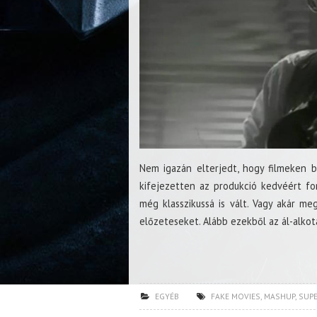
Nem igazán elterjedt, hogy filmeken 
kifejezetten az produkció kedvéért fo
még klasszikussá is vált. Vagy akár m
előzeteseket. Alább ezekből az ál-alkot
EGYÉB
FAKE MOVIES
,
MASHUP
,
SUP