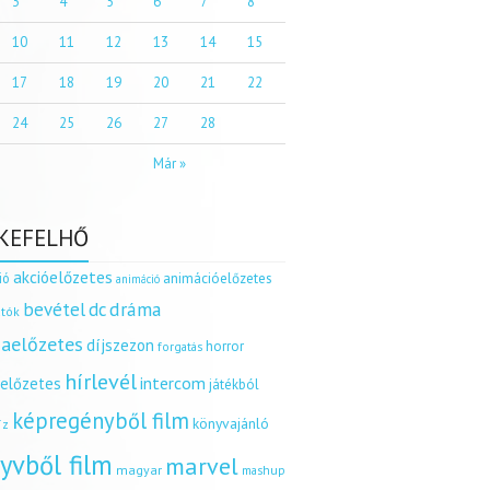
3
4
5
6
7
8
10
11
12
13
14
15
17
18
19
20
21
22
24
25
26
27
28
Már »
KEFELHŐ
akcióelőzetes
ió
animációelőzetes
animáció
dráma
bevétel
dc
tók
aelőzetes
díjszezon
horror
forgatás
hírlevél
intercom
relőzetes
játékból
képregényből film
könyvajánló
íz
yvből film
marvel
magyar
mashup