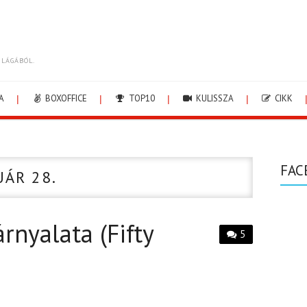
ILÁGÁBÓL.
A
BOXOFFICE
TOP10
KULISSZA
CIKK
FAC
UÁR 28.
rnyalata (Fifty
5