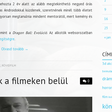
2
ehozta 2 év alatt az alább megtekinthető negyed órás
9
-as Androidokkal küzdenek, szeretnének minél több életet
 gyorsan megtanulnia mindent mentorától, mert kemény és
16
23
, mint a
Dragon Ball: Evolúció
. Az alkotók websorozatban
« jan
egítségre
.
Olvasd tovább
→
CÍM
3d
akc
E
,
RÖVIDFILM
bemuta
k a filmeken belül
drám
0
horro
film
kv
kön