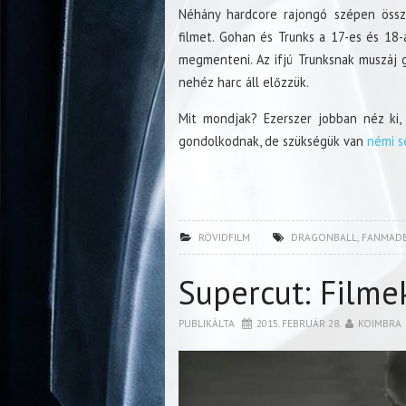
Néhány hardcore rajongó szépen össz
filmet. Gohan és Trunks a 17-es és 18
megmenteni. Az ifjú Trunksnak muszáj
nehéz harc áll előzzük.
Mit mondjak? Ezerszer jobban néz ki
gondolkodnak, de szükségük van
némi s
RÖVIDFILM
DRAGONBALL
,
FANMAD
Supercut: Filme
PUBLIKÁLTA
2015. FEBRUÁR 28.
KOIMBRA