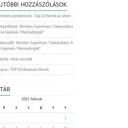
UTÓBBI HOZZÁSZÓLÁSOK
ernetes pénzkeresés
-
Top 10 filmek az űrben
myselfandi
-
Röviden: Superman / Fantasztikus
Első lépések / Mennydörgők*
ederico88
-
Röviden: Superman / Fantasztikus 4-
ső lépések / Mennydörgők*
aulitz
-
Alias sorozat
pyrus
-
TOP 10 időutazós filmek
TÁR
2015. február
k
s
c
p
s
v
1