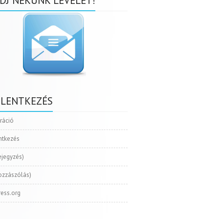
DJ NEKÜNK LEVELET!
ELENTKEZÉS
tráció
ntkezés
ejegyzés)
ozzászólás)
ess.org